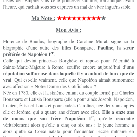
fastes de l'Empire sans cette princesse sublime, romantique avant
l'heure, qui cachait sous ses caprices un mal de vivre inguérissable.
Ma Note :
★★★★★★★★★
★
Mon Avis :
Florence de Baudus, biographe de Caroline Murat, signe ici la
Pauline, la sœur
biographie d’une autre des filles Bonaparte,
er
préférée de Napoléon I
.
Celle qui devint princesse Borghèse et repose pour l’éternité à
ne
Sainte-Marie-Majeure à Rome, souffre encore aujourd’hui d’u
réputation sulfureuse dans laquelle il y a autant de faux que de
vrai
. Qui est-elle vraiment, celle que Napoléon aimait surnommer
avec affection « Notre-Dame-des-Colifichets » ?
Née en 1780, elle est la sixième enfant du couple formé par Charles
Bonaparte et Letizia Bonaparte (elle a pour aînés Joseph, Napoléon,
Lucien, Élisa et Louis et pour cadets Caroline, née deux ans après
Elle a onze ans
elle et Jérôme, qui a quatre ans d'écart avec elle).
er
de moins que son frère Napoléon I
, qu’elle rencontre
véritablement alors qu’elle a cinq ou six ans : le jeune homme a
alors quitté sa Corse natale pour fréquenter l'école militaire en