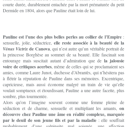
courte durée, durablement entachée par la mort prématurée du petit
Dermide en 1804, alors que Pauline était loin de lui.
Pauline est l’une des plus belles perles au collier de l’Empire
:
elle reste associée à la beauté de la
sensuelle, jolie, séductrice,
de Canova
Vénus Victrix
, qui n’est autre qu’un véritable portrait de
la princesse Borghèse au sommet de sa beauté. Elle fascinait son
la jalousie
entourage mais suscitait autant d’admiration que de
voire de critiques acerbes
, même de celles qui se proclamaient ses
amies, comme Laure Junot, duchesse d’Abrantès, qui n’hésitera pas
à flétrir la réputation de Pauline dans ses mémoires. Excentrique,
capricieuse, mais aussi économe malgré un train de vie qu’elle
voulait somptueux et étourdissant, Pauline a une autre facette, plus
sombre, plus tourmentée.
Alors qu’on l’imagine souvent comme une femme pleine de
on
séduction et de charme, sensuelle et multipliant les amants,
découvre chez Pauline une âme en réalité complexe, marquée
par le deuil de son jeune fils et par la maladie
: elle souffrait
probablement d’une salpingite mal soignée, une affection