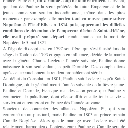
un véritable coup de foudre fraternel
France. Entre eux,
survient,
qui fera de Pauline la sœur préférée du futur Empereur et de la
jeune femme son soutien inconditionnel, même dans les pires
elle mettra tout en œuvre pour suivre
moments : par exemple,
Napoléon à l’île d’Elbe en 1814 puis, apprenant les difficiles
conditions de détention de l’empereur déchu à Sainte-Hélène,
elle avait préparé son départ
, rendu inutile par la mort de
Napoléon le 5 mai 1821.
A l’âge de dix-sept ans, en 1797 son frère, qui s’est illustré lors du
siège de Toulon de 1793 et gagne en influence, décide de la marier
avec le général Charles Leclerc : l’année suivante, Pauline donne
naissance à son seul enfant, le petit Dermide. Des complications
après cet accouchement la rendent probablement stérile.
Au début du Consulat, en 1801, Pauline suit Leclerc jusqu’à Saint-
Domingue, où le général meurt l’année suivante de la fièvre jaune.
Pauline et Dermide, bien que malades – on pense que Pauline y
contractera le paludisme, dont elle souffrit ensuite toute sa vie –
survivront et rentreront en France dès l’année suivante.
er
Soucieux de contracter des alliances Napoléon I
, qui sera
couronné un an plus tard, marie Pauline en 1803 au prince romain
Camille Borghèse. Alors que le mariage avec Leclerc avait été
relativement harmonieux, l’entente entre Pauline et Camille sera de