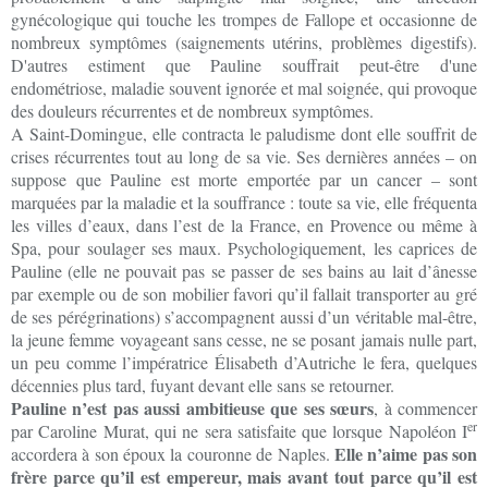
gynécologique qui touche les trompes de Fallope et occasionne de
nombreux symptômes (saignements utérins, problèmes digestifs).
D'autres estiment que Pauline souffrait peut-être d'une
endométriose, maladie souvent ignorée et mal soignée, qui provoque
des douleurs récurrentes et de nombreux symptômes.
A Saint-Domingue, elle contracta le paludisme dont elle souffrit de
crises récurrentes tout au long de sa vie. Ses dernières années – on
suppose que Pauline est morte emportée par un cancer – sont
marquées par la maladie et la souffrance : toute sa vie, elle fréquenta
les villes d’eaux, dans l’est de la France, en Provence ou même à
Spa, pour soulager ses maux. Psychologiquement, les caprices de
Pauline (elle ne pouvait pas se passer de ses bains au lait d’ânesse
par exemple ou de son mobilier favori qu’il fallait transporter au gré
de ses pérégrinations) s’accompagnent aussi d’un véritable mal-être,
la jeune femme voyageant sans cesse, ne se posant jamais nulle part,
un peu comme l’impératrice Élisabeth d’Autriche le fera, quelques
décennies plus tard, fuyant devant elle sans se retourner.
Pauline n’est pas aussi ambitieuse que ses sœurs
, à commencer
er
par Caroline Murat, qui ne sera satisfaite que lorsque Napoléon I
Elle n’aime pas son
accordera à son époux la couronne de Naples.
frère parce qu’il est empereur, mais avant tout parce qu’il est