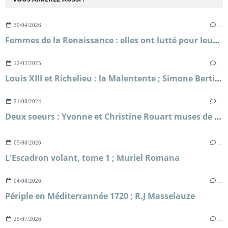
30/04/2026
…
Femmes de la Renaissance : elles ont lutté pour leur liberté ; Sylvie Le Clech
12/02/2025
…
Louis XIII et Richelieu : la Malentente ; Simone Bertière
21/08/2024
…
Deux soeurs : Yvonne et Christine Rouart muses de l'impressionnisme ; Dominique Bona
05/08/2026
…
L'Escadron volant, tome 1 ; Muriel Romana
04/08/2026
…
Périple en Méditerrannée 1720 ; R.J Masselauze
25/07/2026
…