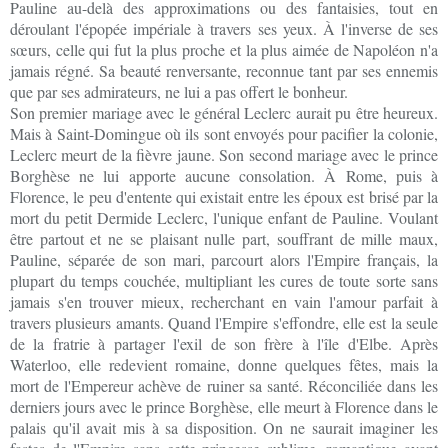
Pauline au-delà des approximations ou des fantaisies, tout en
déroulant l'épopée impériale à travers ses yeux. À l'inverse de ses
sœurs, celle qui fut la plus proche et la plus aimée de Napoléon n'a
jamais régné. Sa beauté renversante, reconnue tant par ses ennemis
que par ses admirateurs, ne lui a pas offert le bonheur.
Son premier mariage avec le général Leclerc aurait pu être heureux.
Mais à Saint-Domingue où ils sont envoyés pour pacifier la colonie,
Leclerc meurt de la fièvre jaune. Son second mariage avec le prince
Borghèse ne lui apporte aucune consolation. À Rome, puis à
Florence, le peu d'entente qui existait entre les époux est brisé par la
mort du petit Dermide Leclerc, l'unique enfant de Pauline. Voulant
être partout et ne se plaisant nulle part, souffrant de mille maux,
Pauline, séparée de son mari, parcourt alors l'Empire français, la
plupart du temps couchée, multipliant les cures de toute sorte sans
jamais s'en trouver mieux, recherchant en vain l'amour parfait à
travers plusieurs amants. Quand l'Empire s'effondre, elle est la seule
de la fratrie à partager l'exil de son frère à l'île d'Elbe. Après
Waterloo, elle redevient romaine, donne quelques fêtes, mais la
mort de l'Empereur achève de ruiner sa santé. Réconciliée dans les
derniers jours avec le prince Borghèse, elle meurt à Florence dans le
palais qu'il avait mis à sa disposition. On ne saurait imaginer les