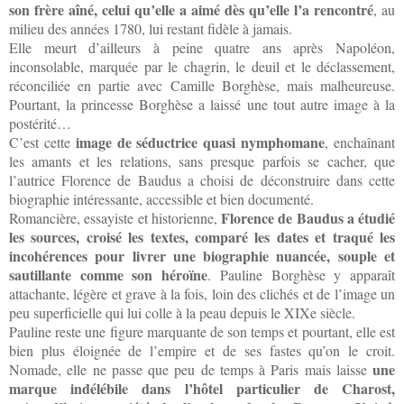
son frère aîné, celui qu’elle a aimé dès qu’elle l’a rencontré
, au
milieu des années 1780, lui restant fidèle à jamais.
Elle meurt d’ailleurs à peine quatre ans après Napoléon,
inconsolable, marquée par le chagrin, le deuil et le déclassement,
réconciliée en partie avec Camille Borghèse, mais malheureuse.
Pourtant, la princesse Borghèse a laissé une tout autre image à la
postérité…
image de séductrice quasi nymphomane
C’est cette
, enchaînant
les amants et les relations, sans presque parfois se cacher, que
l’autrice Florence de Baudus a choisi de déconstruire dans cette
biographie intéressante, accessible et bien documenté.
Florence de Baudus a étudié
Romancière, essayiste et historienne,
les sources, croisé les textes, comparé les dates et traqué les
incohérences pour livrer une biographie nuancée, souple et
sautillante comme son héroïne
. Pauline Borghèse y apparaît
attachante, légère et grave à la fois, loin des clichés et de l’image un
peu superficielle qui lui colle à la peau depuis le XIXe siècle.
Pauline reste une figure marquante de son temps et pourtant, elle est
bien plus éloignée de l’empire et de ses fastes qu’on le croit.
une
Nomade, elle ne passe que peu de temps à Paris mais laisse
marque indélébile dans l’hôtel particulier de Charost,