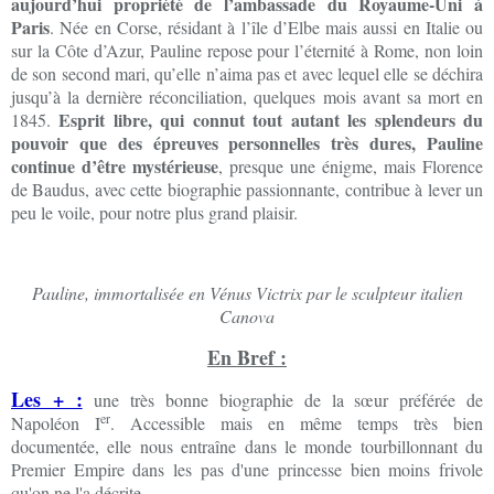
aujourd’hui propriété de l’ambassade du Royaume-Uni à
Paris
. Née en Corse, résidant à l’île d’Elbe mais aussi en Italie ou
sur la Côte d’Azur, Pauline repose pour l’éternité à Rome, non loin
de son second mari, qu’elle n’aima pas et avec lequel elle se déchira
jusqu’à la dernière réconciliation, quelques mois avant sa mort en
Esprit libre, qui connut tout autant les splendeurs du
1845.
pouvoir que des épreuves personnelles très dures, Pauline
continue d’être mystérieuse
, presque une énigme, mais Florence
de Baudus, avec cette biographie passionnante, contribue à lever un
peu le voile, pour notre plus grand plaisir.
Pauline, immortalisée en Vénus Victrix par le sculpteur italien
Canova
En Bref :
Les + :
une très bonne biographie de la sœur préférée de
er
Napoléon I
. Accessible mais en même temps très bien
documentée, elle nous entraîne dans le monde tourbillonnant du
Premier Empire dans les pas d'une princesse bien moins frivole
qu'on ne l'a décrite.