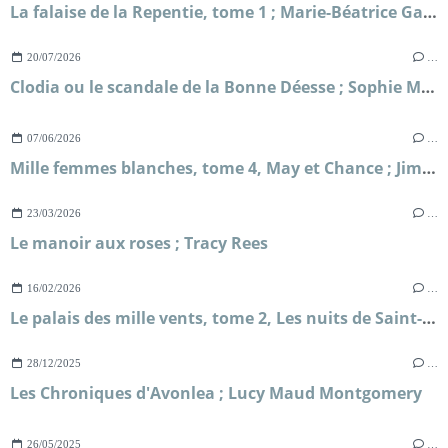
La falaise de la Repentie, tome 1 ; Marie-Béatrice Gauvin
20/07/2026
…
Clodia ou le scandale de la Bonne Déesse ; Sophie Malick-Prunier
07/06/2026
…
Mille femmes blanches, tome 4, May et Chance ; Jim Fergus
23/03/2026
…
Le manoir aux roses ; Tracy Rees
16/02/2026
…
Le palais des mille vents, tome 2, Les nuits de Saint-Pétersbourg ; Kate McAlistair
28/12/2025
…
Les Chroniques d'Avonlea ; Lucy Maud Montgomery
26/05/2025
…