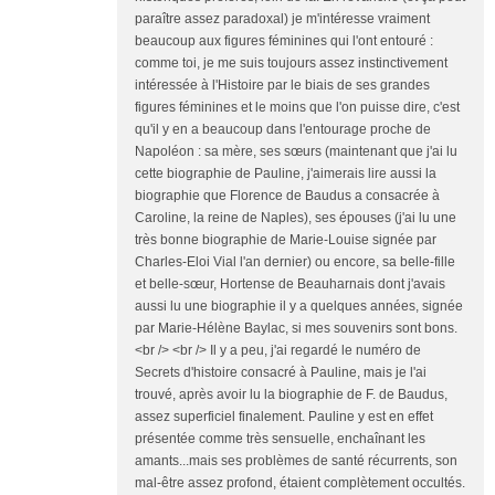
paraître assez paradoxal) je m'intéresse vraiment
beaucoup aux figures féminines qui l'ont entouré :
comme toi, je me suis toujours assez instinctivement
intéressée à l'Histoire par le biais de ses grandes
figures féminines et le moins que l'on puisse dire, c'est
qu'il y en a beaucoup dans l'entourage proche de
Napoléon : sa mère, ses sœurs (maintenant que j'ai lu
cette biographie de Pauline, j'aimerais lire aussi la
biographie que Florence de Baudus a consacrée à
Caroline, la reine de Naples), ses épouses (j'ai lu une
très bonne biographie de Marie-Louise signée par
Charles-Eloi Vial l'an dernier) ou encore, sa belle-fille
et belle-sœur, Hortense de Beauharnais dont j'avais
aussi lu une biographie il y a quelques années, signée
par Marie-Hélène Baylac, si mes souvenirs sont bons.
<br /> <br /> Il y a peu, j'ai regardé le numéro de
Secrets d'histoire consacré à Pauline, mais je l'ai
trouvé, après avoir lu la biographie de F. de Baudus,
assez superficiel finalement. Pauline y est en effet
présentée comme très sensuelle, enchaînant les
amants...mais ses problèmes de santé récurrents, son
mal-être assez profond, étaient complètement occultés.