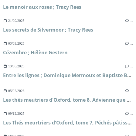
Le manoir aux roses ; Tracy Rees
21/09/2025
…
Les secrets de Silvermoor ; Tracy Rees
03/09/2025
…
Cézembre ; Hélène Gestern
13/06/2025
…
Entre les lignes ; Dominique Mermoux et Baptiste Beaulieu
05/02/2026
…
Les thés meutriers d'Oxford, tome 8, Advienne que mourra ; H.Y Hanna
09/12/2025
…
Les Thés meurtriers d'Oxford, tome 7, Péchés pâtissiers ; H.Y Hanna