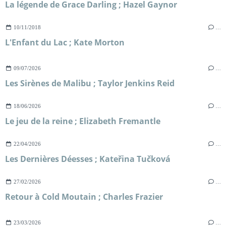
La légende de Grace Darling ; Hazel Gaynor
10/11/2018
…
L'Enfant du Lac ; Kate Morton
09/07/2026
…
Les Sirènes de Malibu ; Taylor Jenkins Reid
18/06/2026
…
Le jeu de la reine ; Elizabeth Fremantle
22/04/2026
…
Les Dernières Déesses ; Kateřina Tučková
27/02/2026
…
Retour à Cold Moutain ; Charles Frazier
23/03/2026
…