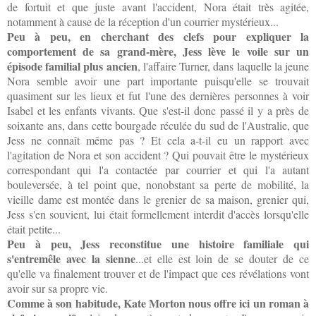
de fortuit et que juste avant l'accident, Nora était très agitée,
notamment à cause de la réception d'un courrier mystérieux...
Peu à peu, en cherchant des clefs pour expliquer la
comportement de sa grand-mère, Jess lève le voile sur un
épisode familial plus ancien
, l'affaire Turner, dans laquelle la jeune
Nora semble avoir une part importante puisqu'elle se trouvait
quasiment sur les lieux et fut l'une des dernières personnes à voir
Isabel et les enfants vivants. Que s'est-il donc passé il y a près de
soixante ans, dans cette bourgade réculée du sud de l'Australie, que
Jess ne connaît même pas ? Et cela a-t-il eu un rapport avec
l'agitation de Nora et son accident ? Qui pouvait être le mystérieux
correspondant qui l'a contactée par courrier et qui l'a autant
bouleversée, à tel point que, nonobstant sa perte de mobilité, la
vieille dame est montée dans le grenier de sa maison, grenier qui,
Jess s'en souvient, lui était formellement interdit d'accès lorsqu'elle
était petite...
Peu à peu, Jess reconstitue une histoire familiale qui
s'entremêle avec la sienne
...et elle est loin de se douter de ce
qu'elle va finalement trouver et de l'impact que ces révélations vont
avoir sur sa propre vie.
Comme à son habitude, Kate Morton nous offre ici un roman à