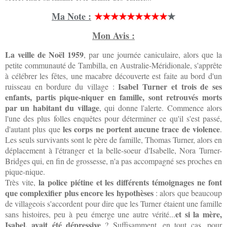
Ma Note :
★★★★★★★★
★
★
Mon Avis :
La veille de Noël 1959
, par une journée caniculaire, alors que la
petite communauté de Tambilla, en Australie-Méridionale, s'apprête
à célébrer les fêtes, une macabre découverte est faite au bord d'un
Isabel Turner et trois de ses
ruisseau en bordure du village :
enfants, partis pique-niquer en famille, sont retrouvés morts
par un habitant du village
, qui donne l'alerte. Commence alors
l'une des plus folles enquêtes pour déterminer ce qu'il s'est passé,
les corps ne portent aucune trace de violence
d'autant plus que
.
Les seuls survivants sont le père de famille, Thomas Turner, alors en
déplacement à l'étranger et la belle-soeur d'Isabelle, Nora Turner-
Bridges qui, en fin de grossesse, n'a pas accompagné ses proches en
pique-nique.
la police piétine et les différents témoignages ne font
Très vite,
que complexifier plus encore les hypothèses
: alors que beaucoup
de villageois s'accordent pour dire que les Turner étaient une famille
et si la mère,
sans histoires, peu à peu émerge une autre vérité...
Isabel, avait été dépressive
? Suffisamment, en tout cas, pour