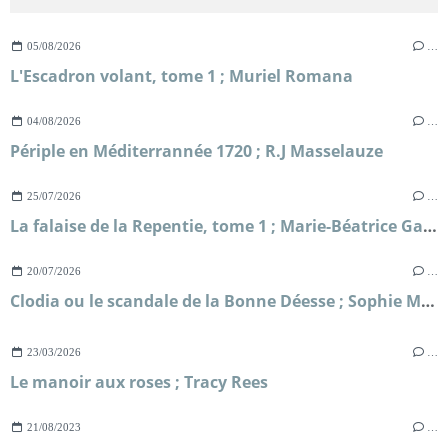
05/08/2026
…
L'Escadron volant, tome 1 ; Muriel Romana
04/08/2026
…
Périple en Méditerrannée 1720 ; R.J Masselauze
25/07/2026
…
La falaise de la Repentie, tome 1 ; Marie-Béatrice Gauvin
20/07/2026
…
Clodia ou le scandale de la Bonne Déesse ; Sophie Malick-Prunier
23/03/2026
…
Le manoir aux roses ; Tracy Rees
21/08/2023
…