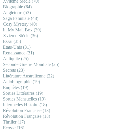
Xviième Siècle
(70)
Biographie
(64)
Angleterre
(53)
Saga Familiale
(48)
Cosy Mystery
(40)
In My Mail Box
(39)
Xvième Siècle
(36)
Essai
(35)
Etats-Unis
(31)
Renaissance
(31)
Antiquité
(25)
Seconde Guerre Mondiale
(25)
Secrets
(23)
Littérature Australienne
(22)
Autobiographie
(19)
Enquêtes
(19)
Sorties Littéraires
(19)
Sorties Mensuelles
(19)
Intermèdes Histoire
(18)
Révolution Française
(18)
Révolution Française
(18)
Thriller
(17)
Ecosse
(16)