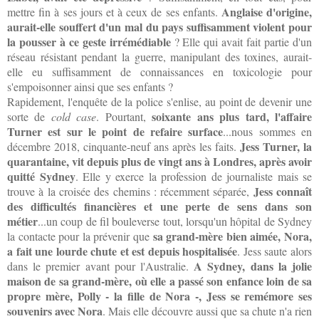
Anglaise d'origine,
mettre fin à ses jours et à ceux de ses enfants.
aurait-elle souffert d'un mal du pays suffisamment violent pour
la pousser à ce geste irrémédiable
? Elle qui avait fait partie d'un
réseau résistant pendant la guerre, manipulant des toxines, aurait-
elle eu suffisamment de connaissances en toxicologie pour
s'empoisonner ainsi que ses enfants ?
Rapidement, l'enquête de la police s'enlise, au point de devenir une
soixante ans plus tard, l'affaire
sorte de
cold case
. Pourtant,
Turner est sur le point de refaire surface
...nous sommes en
Jess Turner, la
décembre 2018, cinquante-neuf ans après les faits.
quarantaine, vit depuis plus de vingt ans à Londres, après avoir
quitté Sydney
. Elle y exerce la profession de journaliste mais se
Jess connaît
trouve à la croisée des chemins : récemment séparée,
des difficultés financières et une perte de sens dans son
métier
...un coup de fil bouleverse tout, lorsqu'un hôpital de Sydney
sa grand-mère bien aimée, Nora,
la contacte pour la prévenir que
a fait une lourde chute et est depuis hospitalisée
. Jess saute alors
A Sydney, dans la jolie
dans le premier avant pour l'Australie.
maison de sa grand-mère, où elle a passé son enfance loin de sa
propre mère, Polly - la fille de Nora -, Jess se remémore ses
souvenirs avec Nora
. Mais elle découvre aussi que sa chute n'a rien