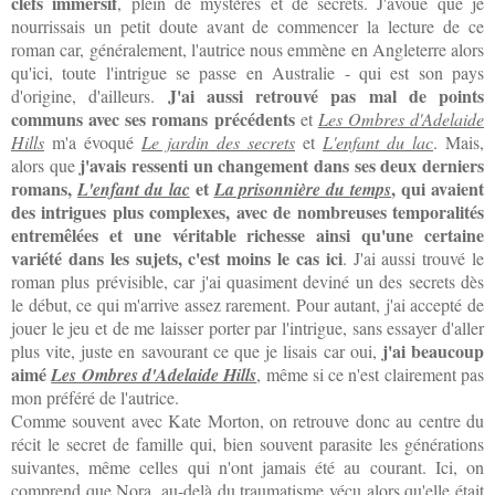
clefs immersif
, plein de mystères et de secrets. J'avoue que je
nourrissais un petit doute avant de commencer la lecture de ce
roman car, généralement, l'autrice nous emmène en Angleterre alors
qu'ici, toute l'intrigue se passe en Australie - qui est son pays
J'ai aussi retrouvé pas mal de points
d'origine, d'ailleurs.
communs avec ses romans précédents
et
Les Ombres d'Adelaide
Hills
m'a évoqué
Le jardin des secrets
et
L'enfant du lac
. Mais,
j'avais ressenti un changement dans ses deux derniers
alors que
romans,
et
, qui avaient
L'enfant du lac
La prisonnière du temps
des intrigues plus complexes, avec de nombreuses temporalités
entremêlées et une véritable richesse ainsi qu'une certaine
variété dans les sujets, c'est moins le cas ici
. J'ai aussi trouvé le
roman plus prévisible, car j'ai quasiment deviné un des secrets dès
le début, ce qui m'arrive assez rarement. Pour autant, j'ai accepté de
jouer le jeu et de me laisser porter par l'intrigue, sans essayer d'aller
j'ai beaucoup
plus vite, juste en savourant ce que je lisais car oui,
aimé
Les Ombres d'Adelaide Hills
, même si ce n'est clairement pas
mon préféré de l'autrice.
Comme souvent avec Kate Morton, on retrouve donc au centre du
récit le secret de famille qui, bien souvent parasite les générations
suivantes, même celles qui n'ont jamais été au courant. Ici, on
comprend que Nora, au-delà du traumatisme vécu alors qu'elle était