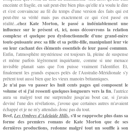
enceinte et fragile, en sait peut-être bien plus qu'elle n'a voulu le dire
et s'est convaincue au fil du temps d'une version des faits qui est
peut-être sa vérité mais pas exactement ce qui s'est passé en
.chez Kate Morton, le passé a indéniablement une
réalité..
influence sur le présent et, ici, nous découvrons la relation
complexe et quelque peu dysfonctionnelle d'une grand-mère
toute-puissante avec sa fille et sa petite-fille, manipulant leur vie
ou leur cachant des éléments essentiels de leur passé commun
.
Enfin, l'atmosphère mystérieuse est toujours là, pleine de suspense
et même parfois légèrement inquiétante, comme si une menace
invisible planait sans que l'on puisse vraiment l'identifier. Et,
finalement les grands espaces pelés de l'Australie-Méridionale s'y
prêtent tout aussi bien que les vieux manoirs britanniques.
Je n'ai pas vu passer les huit cents pages qui composent le
volume et si j'ai ressenti quelques longueurs vers la fin
, l'autrice
aura su malgré tout me surprendre jusqu'au bout car, si j'avais
deviné l'une des révélations, j'avoue que certaines autres m'avaient
échappé et je ne m'y attendais donc pas du tout.
Bref,
, s'il se rapproche plus dans sa
Les Ombres d'Adelaide Hills
forme des premiers romans de Kate Morton que de ses
dernières productions, redonne malgré tout un souffle à son