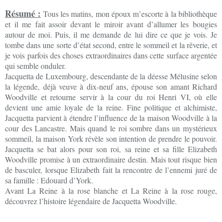
Résumé :
Tous les matins, mon époux m’escorte à la bibliothèque
et il me fait assoir devant le miroir avant d’allumer les bougies
autour de moi. Puis, il me demande de lui dire ce que je vois. Je
tombe dans une sorte d’état second, entre le sommeil et la rêverie, et
je vois parfois des choses extraordinaires dans cette surface argentée
qui semble onduler.
Jacquetta de Luxembourg, descendante de la déesse Mélusine selon
la légende, déjà veuve à dix-neuf ans, épouse son amant Richard
Woodville et retourne servir à la cour du roi Henri VI, où elle
devient une amie loyale de la reine. Fine politique et alchimiste,
Jacquetta parvient à étendre l’influence de la maison Woodville à la
cour des Lancastre. Mais quand le roi sombre dans un mystérieux
sommeil, la maison York révèle son intention de prendre le pouvoir.
Jacquetta se bat alors pour son roi, sa reine et sa fille Elizabeth
Woodville promise à un extraordinaire destin. Mais tout risque bien
de basculer, lorsque Elizabeth fait la rencontre de l’ennemi juré de
sa famille : Edouard d’York.
Avant La Reine à la rose blanche et La Reine à la rose rouge,
découvrez l’histoire légendaire de Jacquetta Woodville.