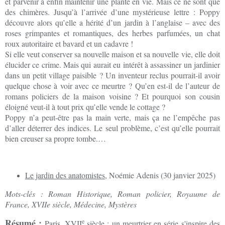
et parvenir à enfin maintenir une plante en vie. Mais ce ne sont que
des chimères. Jusqu’à l’arrivée d’une mystérieuse lettre : Poppy
découvre alors qu’elle a hérité d’un jardin à l’anglaise – avec des
roses grimpantes et romantiques, des herbes parfumées, un chat
roux autoritaire et bavard et un cadavre !
Si elle veut conserver sa nouvelle maison et sa nouvelle vie, elle doit
élucider ce crime. Mais qui aurait eu intérêt à assassiner un jardinier
dans un petit village paisible ? Un inventeur reclus pourrait-il avoir
quelque chose à voir avec ce meurtre ? Qu’en est-il de l’auteur de
romans policiers de la maison voisine ? Et pourquoi son cousin
éloigné veut-il à tout prix qu’elle vende le cottage ?
Poppy n’a peut-être pas la main verte, mais ça ne l’empêche pas
d’aller déterrer des indices. Le seul problème, c’est qu’elle pourrait
bien creuser sa propre tombe.…
Le jardin des anatomistes
, Noémie Adenis (30 janvier 2025)
Mots-clés : Roman Historique, Roman policier, Royaume de
France, XVIIe siècle, Médecine, Mystères
Résumé :
e
Paris, XVII
siècle : un meurtrier en série s'inspire des