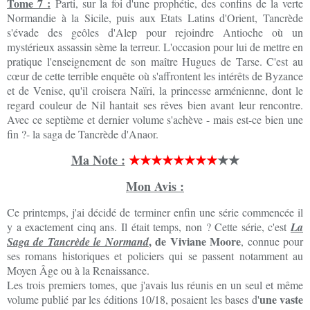
Tome 7 :
Parti, sur la foi d'une prophétie, des confins de la verte
Normandie à la Sicile, puis aux Etats Latins d'Orient, Tancrède
s'évade des geôles d'Alep pour rejoindre Antioche où un
mystérieux assassin sème la terreur. L'occasion pour lui de mettre en
pratique l'enseignement de son maître Hugues de Tarse. C'est au
cœur de cette terrible enquête où s'affrontent les intérêts de Byzance
et de Venise, qu'il croisera Naïri, la princesse arménienne, dont le
regard couleur de Nil hantait ses rêves bien avant leur rencontre.
Avec ce septième et dernier volume s'achève - mais est-ce bien une
fin ?- la saga de Tancrède d'Anaor.
Ma Note :
★★★★★★★★
★★
Mon Avis :
Ce printemps, j'ai décidé de terminer enfin une série commencée il
y a exactement cinq ans. Il était temps, non ? Cette série, c'est
La
, de Viviane Moore
Saga de Tancrède le Normand
, connue pour
ses romans historiques et policiers qui se passent notamment au
Moyen Âge ou à la Renaissance.
Les trois premiers tomes, que j'avais lus réunis en un seul et même
une vaste
volume publié par les éditions 10/18, posaient les bases d'