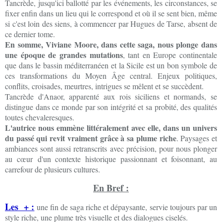
Tancrède, jusqu'ici ballotté par les événements, les circonstances, se
fixer enfin dans un lieu qui le correspond et où il se sent bien, même
si c'est loin des siens, à commencer par Hugues de Tarse, absent de
ce dernier tome.
En somme, Viviane Moore, dans cette saga, nous plonge dans
une époque de grandes mutations
, tant en Europe continentale
que dans le bassin méditerranéen et la Sicile est un bon symbole de
ces transformations du Moyen Âge central. Enjeux politiques,
conflits, croisades, meurtres, intrigues se mêlent et se succèdent.
Tancrède d'Anaor, apparenté aux rois siciliens et normands, se
distingue dans ce monde par son intégrité et sa probité, des qualités
toutes chevaleresques.
L'autrice nous emmène littéralement avec elle, dans un univers
du passé qui revit vraiment grâce à sa plume riche
. Paysages et
ambiances sont aussi retranscrits avec précision, pour nous plonger
au cœur d'un contexte historique passionnant et foisonnant, au
carrefour de plusieurs cultures.
En Bref :
Les + :
une fin de saga riche et dépaysante, servie toujours par un
style riche, une plume très visuelle et des dialogues ciselés.