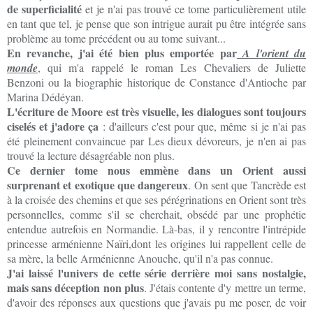
de superficialité
et je n'ai pas trouvé ce tome particulièrement utile
en tant que tel, je pense que son intrigue aurait pu être intégrée sans
problème au tome précédent ou au tome suivant...
En revanche, j'ai été bien plus emportée par
A l'orient du
monde
, qui m'a rappelé le roman Les Chevaliers de Juliette
Benzoni ou la biographie historique de Constance d'Antioche par
Marina Dédéyan.
L'écriture de Moore est très visuelle, les dialogues sont toujours
ciselés et j'adore ça
: d'ailleurs c'est pour que, même si je n'ai pas
été pleinement convaincue par Les dieux dévoreurs, je n'en ai pas
trouvé la lecture désagréable non plus.
Ce dernier tome nous emmène dans un Orient aussi
surprenant et exotique que dangereux
. On sent que Tancrède est
à la croisée des chemins et que ses pérégrinations en Orient sont très
personnelles, comme s'il se cherchait, obsédé par une prophétie
entendue autrefois en Normandie. Là-bas, il y rencontre l'intrépide
princesse arménienne Naïri,dont les origines lui rappellent celle de
sa mère, la belle Arménienne Anouche, qu'il n'a pas connue.
J'ai laissé l'univers de cette série derrière moi sans nostalgie,
mais sans déception non plus
. J'étais contente d'y mettre un terme,
d'avoir des réponses aux questions que j'avais pu me poser, de voir