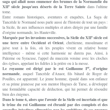
saga qui allait nous emmener des brumes de la Normandie du
e
XII
siècle jusqu'aux déserts de la Terre Sainte
dans l'ultime
tome.
Entre romans historiques, aventures et enquêtes, La Saga de
Tancrède le Normand nous parle aussi de l'histoire de tout un pays :
la Sicile, île aux influences multiples et alors dirigée par une famille
d'origine normande, les Hauteville.
e
Marquée par les invasions successives, la Sicile du XII
siècle est
une terre entre Occident et Orient
, chrétienne, musulmane et
juive tout à la fois, où les peuples vivent en relative bonne
intelligence - même si cette harmonie ne durera pas. Ainsi, à
Palerme ou Syracuse, l'appel du muezzin voisine avec les cloches
des églises, appelant les fidèles à la prière ou à la messe.
er
Le royaume est dirigé par le roi Guillaume I
, d'origine
normande
, auquel Tancrède d'Anaor, fils bâtard de Roger de
Pouilles, est apparenté. Le jeune homme, épaulé dans son enfance
et sa prime jeunesse par son mentor Hugues de Tarse, a développé
une formidable capacité de déduction, qui lui permet de résoudre
bien des énigmes.
Dans le tome 6, alors que l'avenir de la Sicile est incertain et que
le trône du roi Guillaume est ébranlé par des complots et des
querelles intestines alimentées par les ambitions de ses propres