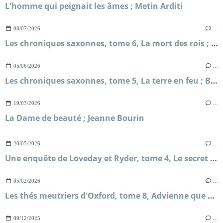
L'homme qui peignait les âmes ; Metin Arditi
08/07/2026
…
Les chroniques saxonnes, tome 6, La mort des rois ; Bernard Cornwell
05/06/2026
…
Les chroniques saxonnes, tome 5, La terre en feu ; Bernard Cornwell
19/03/2026
…
La Dame de beauté ; Jeanne Bourin
20/05/2026
…
Une enquête de Loveday et Ryder, tome 4, Le secret de Briar's Hall ; Faith Martin
05/02/2026
…
Les thés meutriers d'Oxford, tome 8, Advienne que mourra ; H.Y Hanna
09/12/2025
…