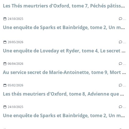
Les Thés meurtriers d'Oxford, tome 7, Péchés pâtissiers ; H.Y Hanna
24/10/2025
…
Une enquête de Sparks et Bainbridge, tome 2, Un mariage royal ; Allison Montclair
20/05/2026
…
Une enquête de Loveday et Ryder, tome 4, Le secret de Briar's Hall ; Faith Martin
06/04/2026
…
Au service secret de Marie-Antoinette, tome 9, Mort sur le fil ; Frédéric Lenormand
05/02/2026
…
Les thés meutriers d'Oxford, tome 8, Advienne que mourra ; H.Y Hanna
24/10/2025
…
Une enquête de Sparks et Bainbridge, tome 2, Un mariage royal ; Allison Montclair