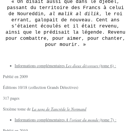
« On disait aussi que dans le djebel,
passant du territoire des Francs à celui
de Noureddin,
al malik al dilik
, le roi
errant, galopait de nouveau. Cent ans
s'étaient écoulés et il était revenu,
ainsi que le prédisait la légende. Revenu
pour combattre, pour aimer, pour chanter,
pour mourir. »
Informations complémentaires
Les dieux dévoreurs
(tome 6) :
Publié en 2009
Éditions 10/18 (collection Grands Détectives)
317 pages
Sixième tome de
La saga de Tancrède le Normand
Informations complémentaires
A l'orient du
monde
(tome 7) :
Publié en 2010