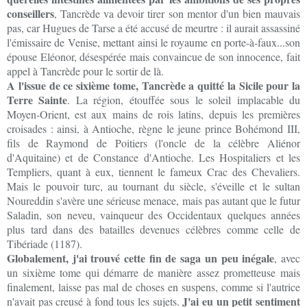
conseillers
, Tancrède va devoir tirer son mentor d'un bien mauvais
pas, car Hugues de Tarse a été accusé de meurtre : il aurait assassiné
l'émissaire de Venise, mettant ainsi le royaume en porte-à-faux...son
épouse Eléonor, désespérée mais convaincue de son innocence, fait
appel à Tancrède pour le sortir de là.
A l'issue de ce sixième tome, Tancrède a quitté la Sicile pour la
Terre Sainte
. La région, étouffée sous le soleil implacable du
Moyen-Orient, est aux mains de rois latins, depuis les premières
croisades : ainsi, à Antioche, règne le jeune prince Bohémond III,
fils de Raymond de Poitiers (l'oncle de la célèbre Aliénor
d'Aquitaine) et de Constance d'Antioche. Les Hospitaliers et les
Templiers, quant à eux, tiennent le fameux Crac des Chevaliers.
Mais le pouvoir turc, au tournant du siècle, s'éveille et le sultan
Noureddin s'avère une sérieuse menace, mais pas autant que le futur
Saladin, son neveu, vainqueur des Occidentaux quelques années
plus tard dans des batailles devenues célèbres comme celle de
Tibériade (1187).
Globalement, j'ai trouvé cette fin de saga un peu inégale
, avec
un sixième tome qui démarre de manière assez prometteuse mais
finalement, laisse pas mal de choses en suspens, comme si l'autrice
J'ai eu un petit sentiment
n'avait pas creusé à fond tous les sujets.