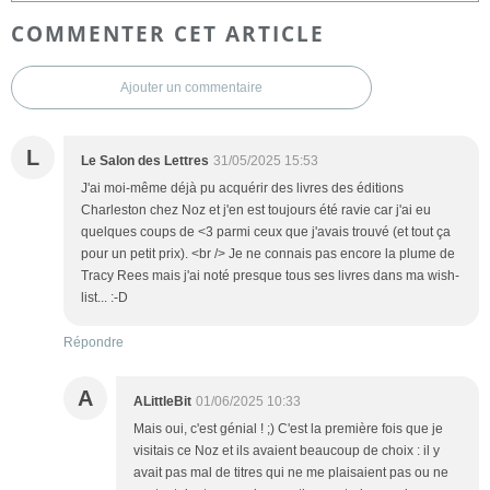
COMMENTER CET ARTICLE
Ajouter un commentaire
L
Le Salon des Lettres
31/05/2025 15:53
J'ai moi-même déjà pu acquérir des livres des éditions
Charleston chez Noz et j'en est toujours été ravie car j'ai eu
quelques coups de <3 parmi ceux que j'avais trouvé (et tout ça
pour un petit prix). <br /> Je ne connais pas encore la plume de
Tracy Rees mais j'ai noté presque tous ses livres dans ma wish-
list... :-D
Répondre
A
ALittleBit
01/06/2025 10:33
Mais oui, c'est génial ! ;) C'est la première fois que je
visitais ce Noz et ils avaient beaucoup de choix : il y
avait pas mal de titres qui ne me plaisaient pas ou ne