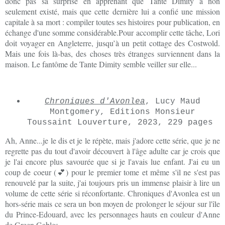
donc pas sa surprise en apprenant que Tante Dimity a non
seulement existé, mais que cette dernière lui a confié une mission
capitale à sa mort : compiler toutes ses histoires pour publication, en
échange d'une somme considérable.Pour accomplir cette tâche, Lori
doit voyager en Angleterre, jusqu’à un petit cottage des Costwold.
Mais une fois là-bas, des choses très étranges surviennent dans la
maison. Le fantôme de Tante Dimity semble veiller sur elle...
Chroniques d'Avonlea
, Lucy Maud
Montgomery, Editions Monsieur
Toussaint Louverture, 2023, 229 pages
Ah, Anne...je le dis et je le répète, mais j'adore cette série, que je ne
regrette pas du tout d'avoir découvert à l'âge adulte car je crois que
je l'ai encore plus savourée que si je l'avais lue enfant. J'ai eu un
coup de coeur (
💕) pour le premier tome et même s'il ne s'est pas
renouvelé par la suite, j'ai toujours pris un immense plaisir à lire un
volume de cette série si réconfortante. Chroniques d'Avonlea est un
hors-série mais ce sera un bon moyen de prolonger le séjour sur l'île
du Prince-Edouard, avec les personnages hauts en couleur d'Anne
de Green Gables.