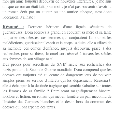
moi qui aime toujours découvrir de nouvelles littératures, je me suis
dit que ce roman était fait pour moi : je n'ai pas souvenir d'avoir lu
un roman écrit par un auteur ou une autrice tchèque, c'est donc
l'occasion. J'ai hâte !
Résumé :
Dernière héritière d'une lignée séculaire de
guérisseuses, Dora Idesová a grandi en écoutant sa mère et sa tante
lui parler des déesses, ces femmes qui conjuraient l'amour et les
malédictions, guérissaient l'esprit et le corps. Adulte, elle a effacé de
sa mémoire ces contes d'enfance, jusqu'à découvrir, grâce à des
recherches pour sa thèse, le cruel sort réservé à travers les siècles
aux femmes de son village natal...
e
Des procès pour sorcellerie du XVII
siècle aux recherches des
nazis pendant la Seconde Guerre mondiale, Dora comprend que les
déesses ont toujours été au centre de dangereux jeux de pouvoir,
simples pions au service d'intérêts qui les dépassaient. Réussira-t-
elle à échapper à la destinée tragique qui semble s'abattre sur toutes
les femmes de sa famille ? Entrelaçant magnifiquement histoire,
folklore et fiction, un roman qui met en lumière un pan méconnu de
l'histoire des Carpates blanches et le destin hors du commun des
déesses qui ont arpenté ces terres.