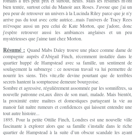
romans à très petit prix et surtout, neufs. Mais les résumés m'ont
bien tentée, surtout celui du Manoir aux Roses. J'avoue que j'ai un
peu peur de retrouver un univers à la Lucinda Riley parce que je n'y
arrive pas du tout avec cette autrice...mais l'univers de Tracy Rees
m'évoque aussi un peu celui de Kate Morton, que j'adore, donc
j'espère retrouver aussi les ambiances anglaises et un peu
mystérieuses que j'aime tant chez Morton.
Résumé :
Quand Mabs Daley trouve une place comme dame de
compagnie auprès d'Abigail Finch, récemment installée dans le
quartier huppé de Hampstead avec sa famille, un sentiment de
soulagement la submerge : ce nouveau travail va lui permettre de
nourrir les siens. Très vite,elle devine pourtant que de terribles
secrets hantent la somptueuse demeure bourgeoise.
Sombre et agressive, régulièrement assommée par les somnifères, sa
nouvelle patronne est,aux dires de son mari, malade. Mais bientôt,
la proximité entre maîtres et domestiques partageant la vie au
manoir fait naître rumeurs et confidences qui laissent entendre une
tout autre histoire...
1895. Pour la petite Ottilie Finch, Londres est une nouvelle ville
fascinante à explorer alors que sa famille s’installe dans le riche
quartier de Hampstead à la suite d’un obscur scandale les ayant