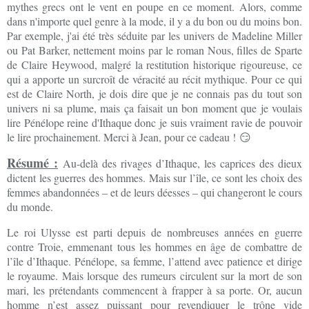
mythes grecs ont le vent en poupe en ce moment. Alors, comme
dans n'importe quel genre à la mode, il y a du bon ou du moins bon.
Par exemple, j'ai été très séduite par les univers de Madeline Miller
ou Pat Barker, nettement moins par le roman Nous, filles de Sparte
de Claire Heywood, malgré la restitution historique rigoureuse, ce
qui a apporte un surcroît de véracité au récit mythique. Pour ce qui
est de Claire North, je dois dire que je ne connais pas du tout son
univers ni sa plume, mais ça faisait un bon moment que je voulais
lire Pénélope reine d'Ithaque donc je suis vraiment ravie de pouvoir
le lire prochainement. Merci à Jean, pour ce cadeau !
😏
Résumé :
Au-delà des rivages d’Ithaque, les caprices des dieux
dictent les guerres des hommes. Mais sur l’île, ce sont les choix des
femmes abandonnées – et de leurs déesses – qui changeront le cours
du monde.
Le roi Ulysse est parti depuis de nombreuses années en guerre
contre Troie, emmenant tous les hommes en âge de combattre de
l’île d’Ithaque. Pénélope, sa femme, l’attend avec patience et dirige
le royaume. Mais lorsque des rumeurs circulent sur la mort de son
mari, les prétendants commencent à frapper à sa porte. Or, aucun
homme n’est assez puissant pour revendiquer le trône vide