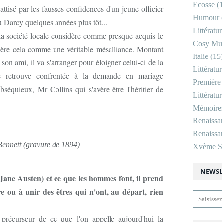
Ecosse
(1
attisé par les fausses confidences d'un jeune officier
Humour
Darcy quelques années plus tôt...
Littératu
la société locale considère comme presque acquis le
Cosy Mu
dère cela comme une véritable mésalliance. Montant
Italie
(15
son ami, il va s'arranger pour éloigner celui-ci de la
Littératu
se retrouve confrontée à la demande en mariage
Première
obséquieux, Mr Collins qui s'avère être l'héritier de
Littératu
Mémoire
Renaissa
Renaissan
Bennett (gravure de 1894)
Xvème Si
NEWSL
Jane Austen) et ce que les hommes font, il prend
re ou à unir des êtres qui n'ont, au départ, rien
récurseur de ce que l'on appelle aujourd'hui la