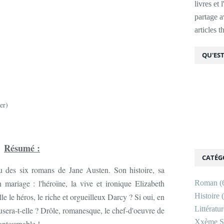
livres et 
partage av
articles 
QU'EST
er)
Résumé :
CATÉG
nu des six romans de Jane Austen. Son histoire, sa
 mariage : l'héroïne, la vive et ironique Elizabeth
Roman
(
lle le héros, le riche et orgueilleux Darcy ? Si oui, en
Histoire
(
Littératu
ousera-t-elle ? Drôle, romanesque, le chef-d'oeuvre de
Xxème Si
contournable !