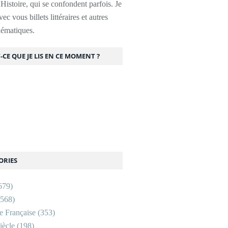
l'Histoire, qui se confondent parfois. Je
ec vous billets littéraires et autres
thématiques.
-CE QUE JE LIS EN CE MOMENT ?
ORIES
679)
568)
re Française
(353)
ècle
(198)