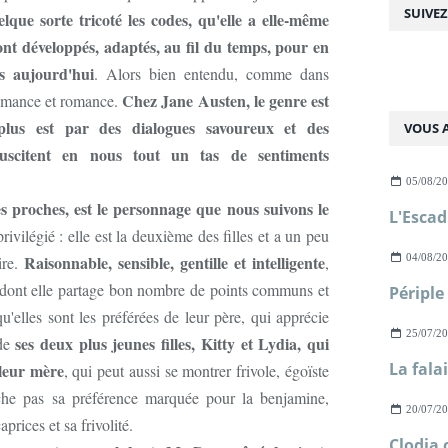
SUIVE
lque sorte tricoté les codes, qu'elle a elle-même
 sont développés, adaptés, au fil du temps, pour en
s aujourd'hui
. Alors bien entendu, comme dans
Chez Jane Austen, le genre est
 romance et romance.
plus est par des dialogues savoureux et des
VOUS A
uscitent en nous tout un tas de sentiments
05/08/2
 proches, est le personnage que nous suivons le
rivilégié : elle est la deuxième des filles et a un peu
Raisonnable, sensible, gentille et intelligente
04/08/2
ire.
,
, dont elle partage bon nombre de points communs et
'elles sont les préférées de leur père, qui apprécie
25/07/2
ses deux plus jeunes filles, Kitty et Lydia, qui
 de
 leur mère
, qui peut aussi se montrer frivole, égoïste
ache pas sa préférence marquée pour la benjamine,
20/07/2
aprices et sa frivolité.