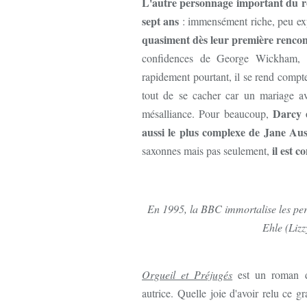
L'autre personnage important du r
sept ans
: immensément riche, peu exp
quasiment dès leur première rencon
confidences de George Wickham, qu
rapidement pourtant, il se rend compte
tout de se cacher car un mariage av
Darcy e
mésalliance. Pour beaucoup,
aussi le plus complexe de Jane Au
il est 
saxonnes mais pas seulement,
En 1995, la BBC immortalise les pers
Ehle (Lizz
Orgueil et Préjugés
est un roman d'
autrice. Quelle joie d'avoir relu ce g