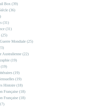
il Box
(39)
iècle
(36)
)
is
(31)
nce
(31)
(25)
Guerre Mondiale
(25)
23)
re Australienne
(22)
raphie
(19)
(19)
ttéraires
(19)
ensuelles
(19)
s Histoire
(18)
on Française
(18)
on Française
(18)
17)