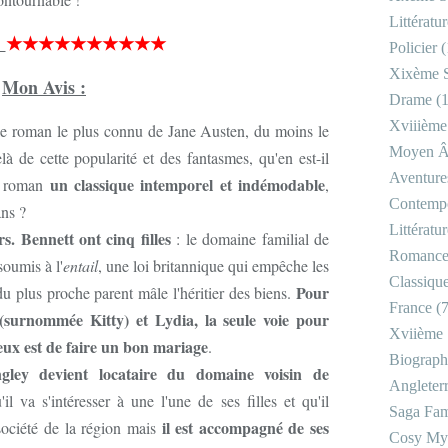
Littératu
:
★★★★★★★★★★
Policier
(
Xixème S
Mon Avis :
Drame
(1
Xviiième
le roman le plus connu de Jane Austen, du moins le
Moyen 
à de cette popularité et des fantasmes, qu'en est-il
Aventure
un classique intemporel et indémodable
ce roman
,
Contemp
 ans ?
Littératu
s. Bennett ont cinq filles
: le domaine familial de
Romanc
oumis à l'
entail
, une loi britannique qui empêche les
Classiqu
Pour
t du plus proche parent mâle l'héritier des biens.
France
(7
(surnommée Kitty) et Lydia, la seule voie pour
Xviième 
eux est de faire un bon mariage
.
Biograph
gley devient locataire du domaine voisin de
Angleter
l va s'intéresser à une l'une de ses filles et qu'il
Saga Fam
il est accompagné de ses
société de la région mais
Cosy My