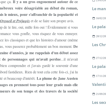
Il y a un gros engouement autour de ce
23/03/2
n que ça.
énébreux voire désagréable au début du roman,
Le mano
ais le mieux, pour s'affranchir de la popularité et
16/02/2
Orgueil et Préjugés
et de se faire son propre avis.
 de le lire, oui, mille fois oui ! Évidemment si vous
 romance vous gonfle, vous risquez de vous ennuyer.
28/12/2
ez les classiques et que les histoires d'amour (même
De
 pas, vous passerez probablement un bon moment.
zaine d'années, je me rappelais d'un début assez
t de personnages qui m'avait perdue
...il m'avait
27/12/2
bien comprendre et j'avais gardé le souvenir d'une
ord fastidieux. Rien de tout cela cette fois-ci, j'ai lu
17/11/2
La plume de Jane Austen
té et beaucoup d'intérêt.
nnages en prennent tous pour leur grade mais elle
Valenti
 mœurs de son temps et des travers de la société
21/09/2
.
Les sec