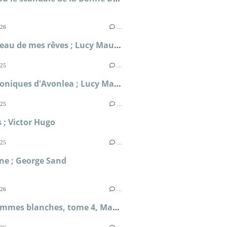
026
…
Le château de mes rêves ; Lucy Maud Montgomery
025
…
Les Chroniques d'Avonlea ; Lucy Maud Montgomery
025
…
; Victor Hugo
025
…
ne ; George Sand
026
…
Mille femmes blanches, tome 4, May et Chance ; Jim Fergus