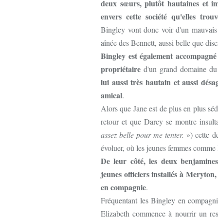
deux sœurs, plutôt hautaines et i
envers cette société qu'elles trou
Bingley vont donc voir d'un mauvais oei
aînée des Bennett, aussi belle que dis
Bingley est également accompagné 
propriétaire
d'un grand domaine du
lui aussi très hautain et aussi dés
amical
.
Alors que Jane est de plus en plus séd
retour et que Darcy se montre insult
assez belle pour me tenter.
») cette d
évoluer, où les jeunes femmes comme l
De leur côté, les deux benjamines
jeunes officiers installés à Meryton,
en compagnie
.
Fréquentant les Bingley en compagnie
Elizabeth commence à nourrir un res