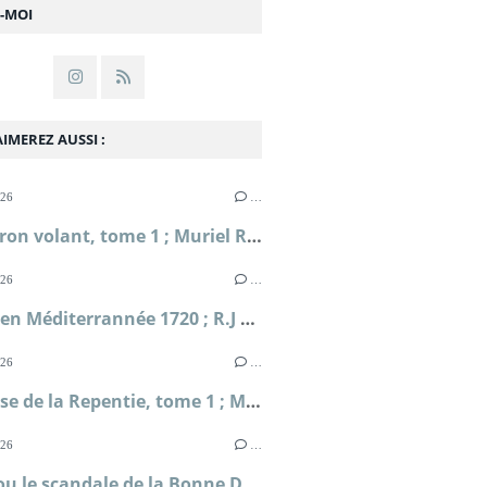
Z-MOI
IMEREZ AUSSI :
026
…
L'Escadron volant, tome 1 ; Muriel Romana
026
…
Périple en Méditerrannée 1720 ; R.J Masselauze
026
…
La falaise de la Repentie, tome 1 ; Marie-Béatrice Gauvin
026
…
Clodia ou le scandale de la Bonne Déesse ; Sophie Malick-Prunier