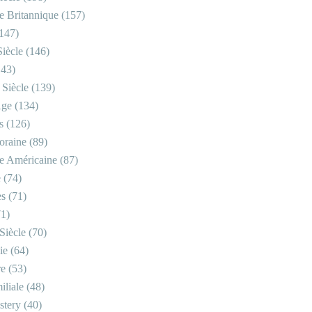
re Britannique
(157)
147)
iècle
(146)
43)
 Siècle
(139)
Âge
(134)
s
(126)
oraine
(89)
re Américaine
(87)
e
(74)
es
(71)
1)
Siècle
(70)
ie
(64)
re
(53)
iliale
(48)
stery
(40)