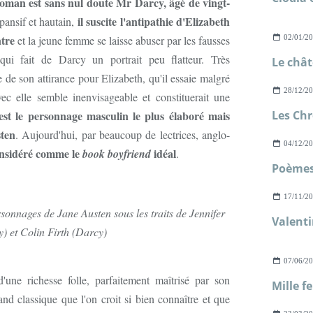
oman est sans nul doute Mr Darcy, âgé de vingt-
il suscite l'antipathie d'Elizabeth
ansif et hautain,
tre
et la jeune femme se laisse abuser par les fausses
02/01/2
i fait de Darcy un portrait peu flatteur. Très
 de son attirance pour Elizabeth, qu'il essaie malgré
28/12/2
ec elle semble inenvisageable et constituerait une
st le personnage masculin le plus élaboré mais
sten
. Aujourd'hui, par beaucoup de lectrices, anglo-
04/12/2
considéré comme le
idéal
book boyfriend
.
Poèmes 
17/11/2
onnages de Jane Austen sous les traits de Jennifer
Valenti
y) et Colin Firth (Darcy)
07/06/2
une richesse folle, parfaitement maîtrisé par son
rand classique que l'on croit si bien connaître et que