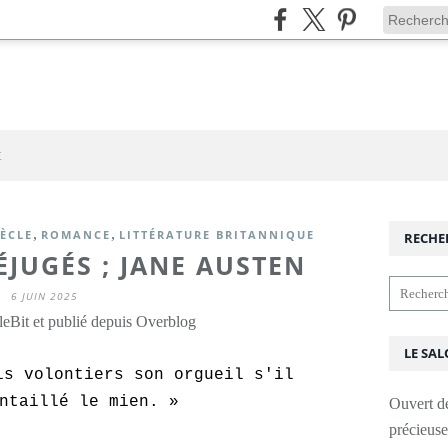
t
,
,
IÈCLE
ROMANCE
LITTÉRATURE BRITANNIQUE
RECHE
ÉJUGÉS ; JANE AUSTEN
6 JUIN 2025
leBit et publié depuis Overblog
LE SAL
s volontiers son orgueil s'il
ntaillé le mien. »
Ouvert d
précieus