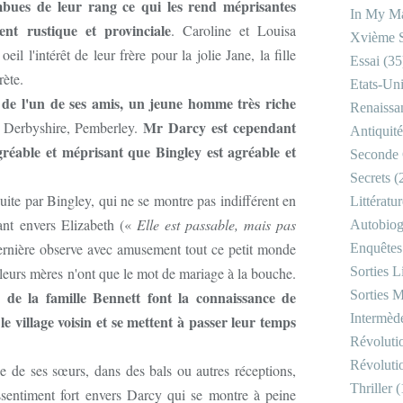
mbues de leur rang ce qui les rend méprisantes
In My Ma
vent rustique et provinciale
. Caroline et Louisa
Xvième S
l l'intérêt de leur frère pour la jolie Jane, la fille
Essai
(35
crète.
Etats-Un
de l'un de ses amis, un jeune homme très riche
Renaissa
Mr Darcy est cependant
 Derbyshire, Pemberley.
Antiquité
agréable et méprisant que Bingley est agréable et
Seconde 
Secrets
(
uite par Bingley, qui ne se montre pas indifférent en
Littératu
ant envers Elizabeth («
Elle est passable, mais pas
Autobiog
ernière observe avec amusement tout ce petit monde
Enquêtes
eurs mères n'ont que le mot de mariage à la bouche.
Sorties Li
 de la famille Bennett font la connaissance de
Sorties M
Intermède
 le village voisin et se mettent à passer leur temps
Révoluti
Révoluti
 de ses sœurs, dans des bals ou autres réceptions,
Thriller
(
sentiment fort envers Darcy qui se montre à peine