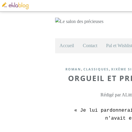
Accueil
Contact
Pal et Wishlis
,
,
ROMAN
CLASSIQUES
XIXÈME S
ORGUEIL ET PR
Rédigé par ALitt
« Je lui pardonnerai
n'avait e