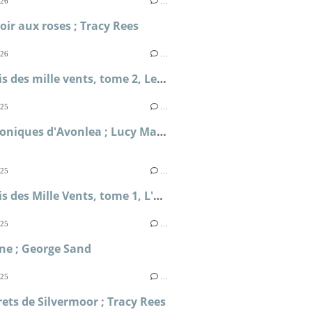
026
…
ir aux roses ; Tracy Rees
026
…
Le palais des mille vents, tome 2, Les nuits de Saint-Pétersbourg ; Kate McAlistair
025
…
Les Chroniques d'Avonlea ; Lucy Maud Montgomery
025
…
Le palais des Mille Vents, tome 1, L'héritage des steppes ; Kate McAlistair
025
…
ne ; George Sand
025
…
rets de Silvermoor ; Tracy Rees