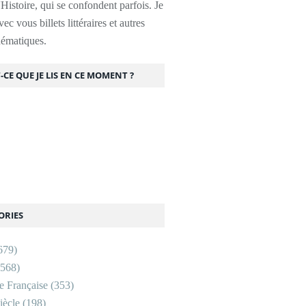
l'Histoire, qui se confondent parfois. Je
ec vous billets littéraires et autres
thématiques.
-CE QUE JE LIS EN CE MOMENT ?
ORIES
679)
568)
re Française
(353)
ècle
(198)