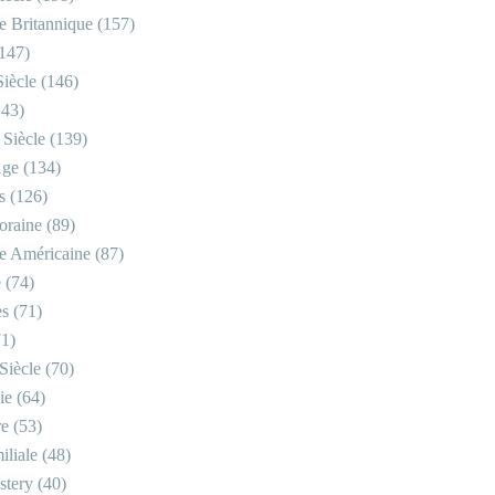
re Britannique
(157)
147)
iècle
(146)
43)
 Siècle
(139)
Âge
(134)
s
(126)
oraine
(89)
re Américaine
(87)
e
(74)
es
(71)
1)
Siècle
(70)
ie
(64)
re
(53)
iliale
(48)
stery
(40)