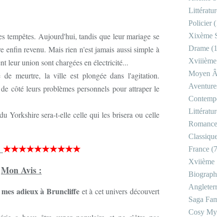
Littératu
Policier
(
es tempêtes. Aujourd'hui, tandis que leur mariage se
Xixème S
re enfin revenu. Mais rien n'est jamais aussi simple à
Drame
(1
Xviiième
t leur union sont chargées en électricité...
Moyen 
de meurtre, la ville est plongée dans l'agitation.
Aventure
de côté leurs problèmes personnels pour attraper le
Contemp
Littératu
u Yorkshire sera-t-elle celle qui les brisera ou celle
Romanc
Classiqu
★★★★★★★★★★
France
(7
Xviième 
Mon Avis :
Biograph
Angleter
e mes adieux à Bruncliffe
et à cet univers découvert
Saga Fam
Cosy My