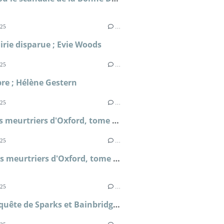
025
…
airie disparue ; Evie Woods
025
…
re ; Hélène Gestern
025
…
Les thés meurtriers d'Oxford, tome 6, Les entremets tueurs ; H.Y Hanna
025
…
Les Thés meurtriers d'Oxford, tome 5, Tôt ou tarte ; H.Y Hanna
025
…
Une enquête de Sparks et Bainbridge, tome 2, Un mariage royal ; Allison Montclair