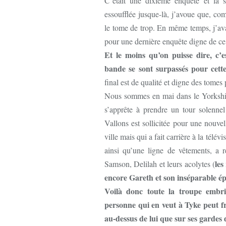
C’était une dixième enquête et la s
essoufflée jusque-là, j’avoue que, co
le tome de trop. En même temps, j’avai
pour une dernière enquête digne de c
Et le moins qu’on puisse dire, c’
bande se sont surpassés pour cett
final est de qualité et digne des tomes
Nous sommes en mai dans le Yorkshire
s’apprête à prendre un tour solenne
Vallons est sollicitée pour une nouve
ville mais qui a fait carrière à la télév
ainsi qu’une ligne de vêtements, a
les
Samson, Delilah et leurs acolytes (
encore Gareth et son inséparable 
Voilà donc toute la troupe embr
personne qui en veut à Tyke peut f
au-dessus de lui que sur ses garde