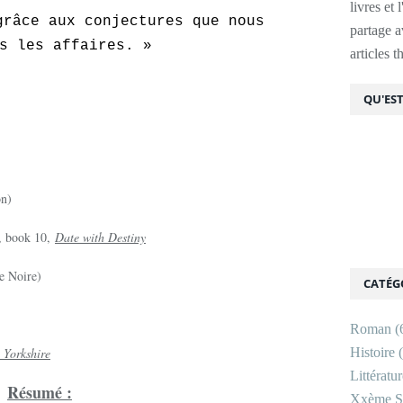
livres et 
grâce aux conjectures que nous
partage av
s les affaires. »
articles 
QU'EST
on)
, book 10,
Date with Destiny
te Noire)
CATÉG
Roman
(
 Yorkshire
Histoire
(
Littératu
Résumé :
Xxème Si