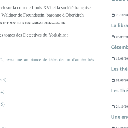
25/10/2
EST AUSSI SUR INSTAGRAM @lesbooksdalittle
La libr
es tomes des Détectives du Yorkshire :
03/09/2
Cézemb
2, avec une ambiance de fêtes de fin d'année très
16/08/2
e 3)
01/08/2
e 4)
 5)
24/10/2