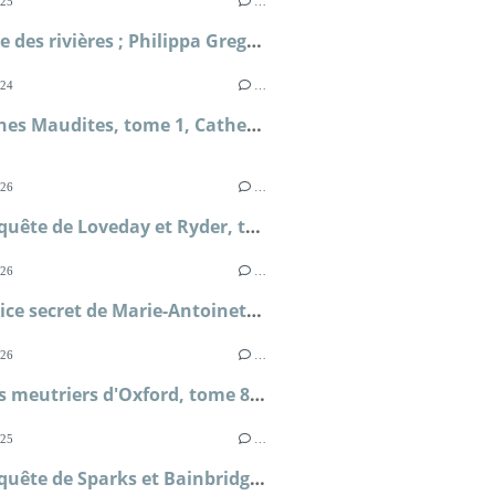
025
…
La dame des rivières ; Philippa Gregory
024
…
Les Reines Maudites, tome 1, Catherine d'Aragon ; Alison Weir
026
…
Une enquête de Loveday et Ryder, tome 4, Le secret de Briar's Hall ; Faith Martin
026
…
Au service secret de Marie-Antoinette, tome 9, Mort sur le fil ; Frédéric Lenormand
026
…
Les thés meutriers d'Oxford, tome 8, Advienne que mourra ; H.Y Hanna
025
…
Une enquête de Sparks et Bainbridge, tome 2, Un mariage royal ; Allison Montclair