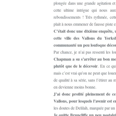
plongée dans une grande agitation et
cette ultime intrigue qui nous a
rebondissements ! Très rythmée, cette
plaît à nous emmener de fausse piste 
C’était donc une dixième enquête, u
cette ville des Vallons du Yorks
communauté un peu loufoque découve
Par chance, je n’ai pas ressenti les 
Chapman a su s’arrêter au bon mome
plutôt que de le décevoir
. En ce qu
mais c’est vrai qu’on ne peut que louer
de qualité à sa série, sans l’étirer a
en devienne moins bonne.
J’ai donc profité pleinement de ce
Vallons, pour lesquels l’avenir est 
les doutes de Delilah, marquée par un
Je quitte Bruncliffe un peu nostalg