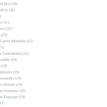
il Box
(39)
iècle
(36)
)
is
(31)
nce
(31)
(25)
Guerre Mondiale
(25)
23)
re Australienne
(22)
raphie
(19)
(19)
ttéraires
(19)
ensuelles
(19)
s Histoire
(18)
on Française
(18)
on Française
(18)
17)