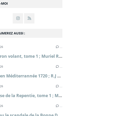
Z-MOI
IMEREZ AUSSI :
026
…
L'Escadron volant, tome 1 ; Muriel Romana
026
…
Périple en Méditerrannée 1720 ; R.J Masselauze
026
…
La falaise de la Repentie, tome 1 ; Marie-Béatrice Gauvin
026
…
Clodia ou le scandale de la Bonne Déesse ; Sophie Malick-Prunier