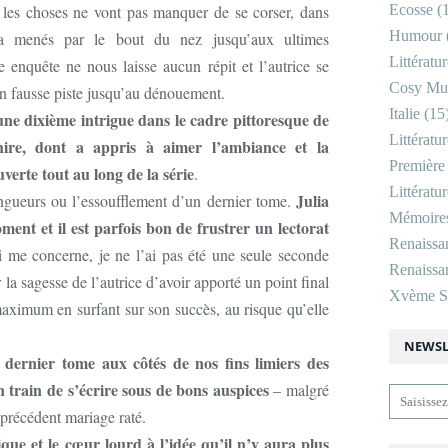
 les choses ne vont pas manquer de se corser, dans
Ecosse
(1
Humour
ura menés par le bout du nez jusqu’aux ultimes
Littératu
 enquête ne nous laisse aucun répit et l’autrice se
Cosy Mu
en fausse piste jusqu’au dénouement.
Italie
(15
ne dixième intrigue dans le cadre pittoresque de
Littératu
hire, dont a appris à aimer l’ambiance et la
Première
rte tout au long de la série
.
Littératu
Julia
longueurs ou l’essoufflement d’un dernier tome.
Mémoire
nt et il est parfois bon de frustrer un lectorat
Renaissa
i me concerne, je ne l’ai pas été une seule seconde
Renaissan
 la sagesse de l’autrice d’avoir apporté un point final
Xvème Si
u maximum en surfant sur son succès, au risque qu’elle
NEWSL
 dernier tome aux côtés de nos fins limiers des
en train de s’écrire sous de bons auspices
– malgré
 précédent mariage raté.
ique et le cœur lourd à l’idée qu’il n’y aura plus