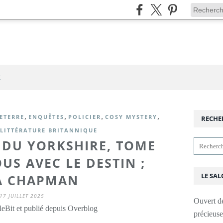
t
,
,
,
,
ETERRE
ENQUÊTES
POLICIER
COSY MYSTERY
RECHE
LITTÉRATURE BRITANNIQUE
S DU YORKSHIRE, TOME
US AVEC LE DESTIN ;
LE SAL
IA CHAPMAN
17 JUILLET 2025
Ouvert d
leBit et publié depuis Overblog
précieus