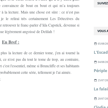
SUIVE
 convaincre de bout en bout et qui m’a toujours
à la lecture. Mais une chose est sûre : ce n’est pas
 je le relirai très certainement Les Détectives du
r retrouver le franc-parler d’Ida Capstick, devenue si
VOUS A
que légèrement angoissé de Delilah !
En Bref :
05/08/2
 plus la lecture de ce dernier tome, j'en ai tourné la
 ce n'est pas du tout le tome de trop, au contraire,
04/08/2
t c'est l'essentiel, même si Bruncliffe et ses habitants
robablement cette série, tellement je l'ai aimée.
.
25/07/2
20/07/2