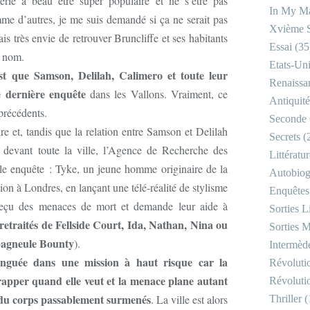
érie a beau être super populaire et ne s’être pas
In My Ma
mme d’autres, je me suis demandé si ça ne serait pas
Xvième S
s très envie de retrouver Bruncliffe et ses habitants
Essai
(35
e nom.
Etats-Un
est que Samson, Delilah, Calimero et toute leur
Renaissa
e dernière enquête
dans les Vallons. Vraiment, ce
Antiquité
 précédents.
Seconde 
 et, tandis que la relation entre Samson et Delilah
Secrets
(
l devant toute la ville, l’Agence de Recherche des
Littératu
lle enquête : Tyke, un jeune homme originaire de la
Autobiog
ision à Londres, en lançant une télé-réalité de stylisme
Enquêtes
 reçu des menaces de mort et demande leur aide à
Sorties Li
 retraités de Fellside Court, Ida, Nathan, Nina ou
Sorties M
épagneule Bounty
).
Intermède
inguée dans une mission à haut risque car la
Révoluti
rapper quand elle veut et la menace plane autant
Révoluti
s du corps passablement surmenés
. La ville est alors
Thriller
(