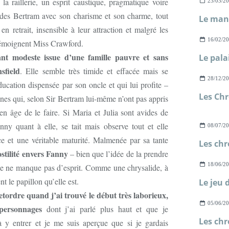
la raillerie, un esprit caustique, pragmatique voire
23/03/2
t des Bertram avec son charisme et son charme, tout
Le mano
 retrait, insensible à leur attraction et malgré les
16/02/2
 témoignent Miss Crawford.
ant modeste issue d’une famille pauvre et sans
sfield
. Elle semble très timide et effacée mais se
28/12/2
ucation dispensée par son oncle et qui lui profite –
sines qui, selon Sir Bertram lui-même n’ont pas appris
 en âge de le faire. Si Maria et Julia sont avides de
ny quant à elle, se tait mais observe tout et elle
08/07/2
ce et une véritable maturité. Malmenée par sa tante
stilité envers Fanny
– bien que l’idée de la prendre
18/06/2
ille ne manque pas d’esprit. Comme une chrysalide, à
t le papillon qu’elle est.
etordre quand j’ai trouvé le début très laborieux,
05/06/2
personnages
dont j’ai parlé plus haut et que je
à y entrer et je me suis aperçue que si je gardais