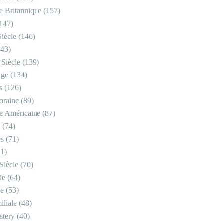
re Britannique
(157)
147)
iècle
(146)
43)
 Siècle
(139)
Âge
(134)
s
(126)
oraine
(89)
re Américaine
(87)
e
(74)
es
(71)
1)
Siècle
(70)
ie
(64)
re
(53)
iliale
(48)
stery
(40)