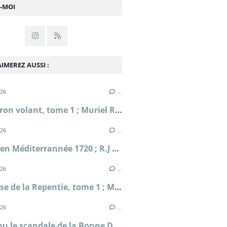
Z-MOI
IMEREZ AUSSI :
026
…
L'Escadron volant, tome 1 ; Muriel Romana
026
…
Périple en Méditerrannée 1720 ; R.J Masselauze
026
…
La falaise de la Repentie, tome 1 ; Marie-Béatrice Gauvin
026
…
Clodia ou le scandale de la Bonne Déesse ; Sophie Malick-Prunier