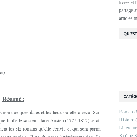
livres et 
partage av
articles 
QU'EST
er)
CATÉG
Résumé :
 sinon quelques dates et les lieux où elle a vécu. Son
Roman
(
que fit d'elle sa sœur. Jane Austen (1775-1817) serait
Histoire
(
Littératu
aient les six romans qu'elle écrivit, et qui sont parmi
Xxème Si
ue anglais...Il ne s'y passe littéralement rien. Ils