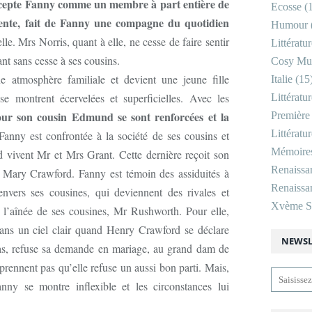
ccepte Fanny comme un membre à part entière de
Ecosse
(1
lente, fait de Fanny une compagne du quotidien
Humour
le. Mrs Norris, quant à elle, ne cesse de faire sentir
Littératu
ant sans cesse à ses cousins.
Cosy Mu
 atmosphère familiale et devient une jeune fille
Italie
(15
e montrent écervelées et superficielles. Avec les
Littératu
our son cousin Edmund se sont renforcées et la
Première
Littératu
 Fanny est confrontée à la société de ses cousins et
Mémoire
d vivent Mr et Mrs Grant. Cette dernière reçoit son
Renaissa
t Mary Crawford. Fanny est témoin des assiduités à
Renaissan
vers ses cousines, qui deviennent des rivales et
Xvème Si
 l’aînée de ses cousines, Mr Rushworth. Pour elle,
dans un ciel clair quand Henry Crawford se déclare
NEWSL
pas, refuse sa demande en mariage, au grand dam de
prennent pas qu’elle refuse un aussi bon parti. Mais,
nny se montre inflexible et les circonstances lui