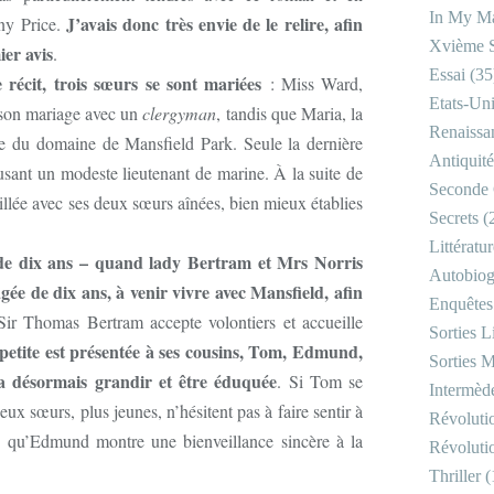
In My Ma
J’avais donc très envie de le relire, afin
nny Price.
Xvième S
er avis
.
Essai
(35
 récit, trois sœurs se sont mariées
: Miss Ward,
Etats-Un
 son mariage avec un
clergyman
, tandis que Maria, la
Renaissa
re du domaine de Mansfield Park. Seule la dernière
Antiquité
sant un modeste lieutenant de marine. À la suite de
Seconde 
illée avec ses deux sœurs aînées, bien mieux établies
Secrets
(
Littératu
 de dix ans – quand lady Bertram et Mrs Norris
Autobiog
âgée de dix ans, à venir vivre avec Mansfield, afin
Enquêtes
Sir Thomas Bertram accepte volontiers et accueille
Sorties Li
petite est présentée à ses cousins, Tom, Edmund,
Sorties M
 va désormais grandir et être éduquée
. Si Tom se
Intermède
eux sœurs, plus jeunes, n’hésitent pas à faire sentir à
Révoluti
is qu’Edmund montre une bienveillance sincère à la
Révoluti
Thriller
(