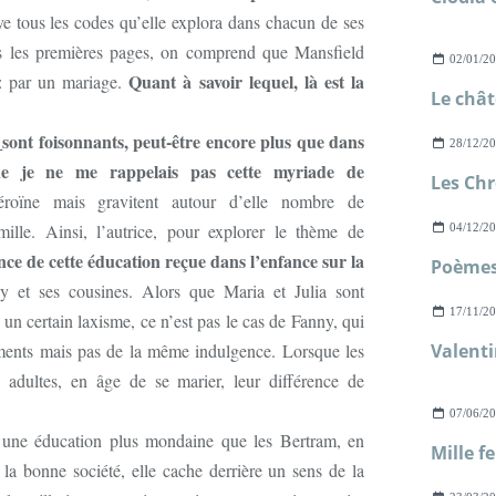
ve tous les codes qu’elle explora dans chacun de ses
s les premières pages, on comprend que Mansfield
02/01/2
Quant à savoir lequel, là est la
: par un mariage.
sont foisonnants, peut-être encore plus que dans
28/12/2
ue je ne me rappelais pas cette myriade de
roïne mais gravitent autour d’elle nombre de
lle. Ainsi, l’autrice, pour explorer le thème de
04/12/2
ance de cette éducation reçue dans l’enfance sur la
Poèmes 
y et ses cousines. Alors que Maria et Julia sont
17/11/2
un certain laxisme, ce n’est pas le cas de Fanny, qui
ments mais pas de la même indulgence. Lorsque les
Valenti
s adultes, en âge de se marier, leur différence de
07/06/2
une éducation plus mondaine que les Bertram, en
la bonne société, elle cache derrière un sens de la