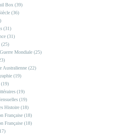
il Box
(39)
iècle
(36)
)
is
(31)
nce
(31)
(25)
Guerre Mondiale
(25)
23)
re Australienne
(22)
raphie
(19)
(19)
ttéraires
(19)
ensuelles
(19)
s Histoire
(18)
on Française
(18)
on Française
(18)
17)