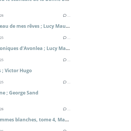
026
…
Le château de mes rêves ; Lucy Maud Montgomery
025
…
Les Chroniques d'Avonlea ; Lucy Maud Montgomery
025
…
; Victor Hugo
025
…
ne ; George Sand
026
…
Mille femmes blanches, tome 4, May et Chance ; Jim Fergus