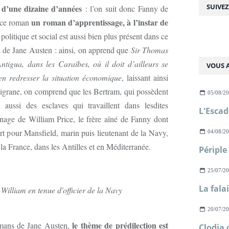
SUIVE
 d’une dizaine d’années
: l’on suit donc Fanny de
un roman d’apprentissage, à l’instar de
e ce roman
 politique et social est aussi bien plus présent dans ce
s de Jane Austen : ainsi, on apprend que
Sir Thomas
tigua, dans les Caraïbes, où il doit d’ailleurs se
VOUS A
n redresser la situation économique
, laissant ainsi
iligrane, on comprend que les Bertram, qui possèdent
05/08/2
 aussi des esclaves qui travaillent dans lesdites
onnage de William Price, le frère aîné de Fanny dont
rt pour Mansfield, marin puis lieutenant de la Navy,
04/08/2
la France, dans les Antilles et en Méditerranée.
25/07/2
William en tenue d'officier de la Navy
20/07/2
le thème de prédilection est
omans de Jane Austen,