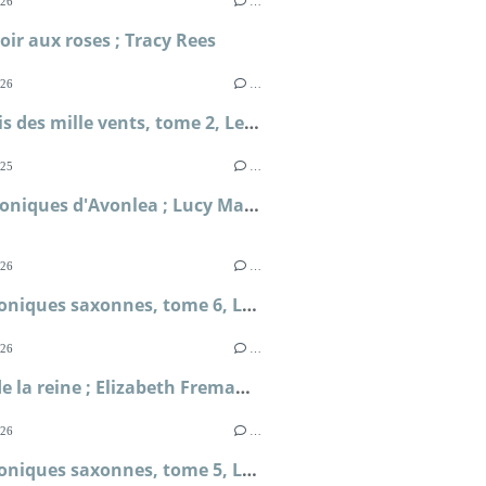
026
…
ir aux roses ; Tracy Rees
026
…
Le palais des mille vents, tome 2, Les nuits de Saint-Pétersbourg ; Kate McAlistair
025
…
Les Chroniques d'Avonlea ; Lucy Maud Montgomery
026
…
Les chroniques saxonnes, tome 6, La mort des rois ; Bernard Cornwell
026
…
Le jeu de la reine ; Elizabeth Fremantle
026
…
Les chroniques saxonnes, tome 5, La terre en feu ; Bernard Cornwell