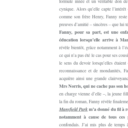
formule innée et un véritable don de 
cynique. Alors qu’elle capte l’intérê
comme son frère Henry, Fanny reste en
preuves d’amitié – sincères – que lui
Fanny, pour sa part, est une enf
éducation lorsqu’elle arrive à Man
révèle bientôt, grâce notamment à l’éd
ce qui n’a pas été le cas pour ses cou
le sens du devoir lorsqu’elles étaient
reconnaissance et de mondanités, Fan
acquière ainsi une grande clairvoyan
Mrs Norris, qui ne cache pas son ho
en charge vienne d’elle –, la jeune f
la fin du roman, Fanny révèle finalemen
m’a donné du fil à r
Mansfield Park
notamment à cause de tous ces 
confondais. J’ai mis plus de temps 