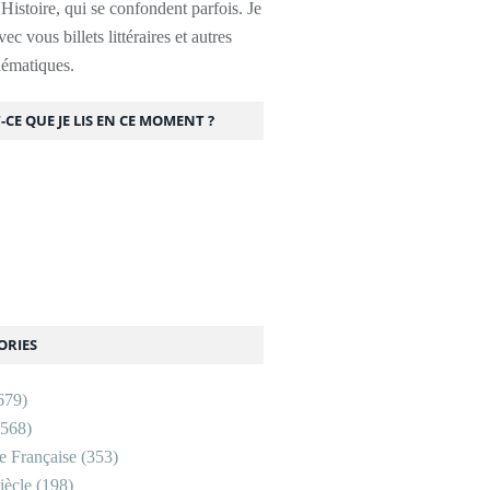
l'Histoire, qui se confondent parfois. Je
ec vous billets littéraires et autres
thématiques.
-CE QUE JE LIS EN CE MOMENT ?
ORIES
679)
568)
re Française
(353)
ècle
(198)