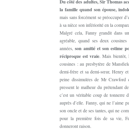
Du côté des adultes, Sir Thomas a
la famille quand son épouse, indo
mais sans forcément se préoccuper d’el
à sa nièce son infériorité en la compar
Malgré cela, Fanny grandit dans une
agréable, quand ses deux cousines s
son amitié et son estime p
années,
réciproque est vraie
. Mais bientôt,
cousines : au presbytère de Mansfiel
demi-frère et sa demi-sœur, Henry e
peine dissimulées de Mr Crawford en
pressent le malheur du prétendant de
c’est un véritable coup de tonnerre 
auprès d’elle. Fanny, qui ne l’aime 
son oncle et de ses tantes, qui ne com
pour la première fois de sa vie, Fa
donneront raison.