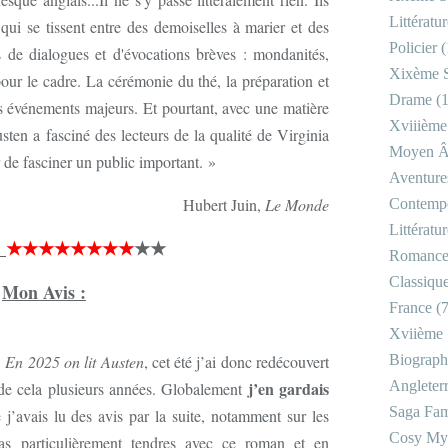
Littératu
qui se tissent entre des demoiselles à marier et des
Policier
(
s de dialogues et d'évocations brèves : mondanités,
Xixème S
our le cadre. La cérémonie du thé, la préparation et
Drame
(1
es événements majeurs. Et pourtant, avec une matière
Xviiième
ten a fasciné des lecteurs de la qualité de Virginia
Moyen 
 de fasciner un public important. »
Aventure
Hubert Juin,
Le Monde
Contemp
Littératu
★★★★★★★★
★★
Romanc
Classiqu
Mon Avis :
France
(7
Xviième 
,
En 2025 on lit Austen
, cet été j’ai donc redécouvert
Biograph
j’en gardais
Angleter
a de cela plusieurs années. Globalement
Saga Fam
 j’avais lu des avis par la suite, notamment sur les
Cosy My
pas particulièrement tendres avec ce roman et en