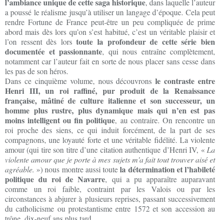
l’ambiance unique de cette saga historique
, dans laquelle l’auteur
a poussé le réalisme jusqu’à utiliser un langage d’époque. Cela peut
rendre Fortune de France peut-être un peu compliquée de prime
abord mais dès lors qu’on s’est habitué, c’est un véritable plaisir et
toute la profondeur de cette série bien
l’on ressent dès lors
documentée et passionnante
, qui nous entraîne complètement,
notamment car l’auteur fait en sorte de nous placer sans cesse dans
les pas de son héros.
le contraste entre
Dans ce cinquième volume, nous découvrons
Henri III, un roi raffiné, pur produit de la Renaissance
française, mâtiné de culture italienne et son successeur, un
homme plus rustre, plus dynamique mais qui n’en est pas
moins intelligent ou fin politique
, au contraire. On rencontre un
roi proche des siens, ce qui induit forcément, de la part de ses
compagnons, une loyauté forte et une véritable fidélité. La violente
amour (qui tire son titre d’une citation authentique d’Henri IV, «
La
violente amour que je porte à mes sujets m'a fait tout trouver aisé et
la détermination et l’habileté
agréable.
») nous montre aussi toute
politique du roi de Navarre
, qui a pu apparaître auparavant
comme un roi faible, contraint par les Valois ou par les
circonstances à abjurer à plusieurs reprises, passant successivement
du catholicisme ou protestantisme entre 1572 et son accession au
trône, dix-neuf ans plus tard.