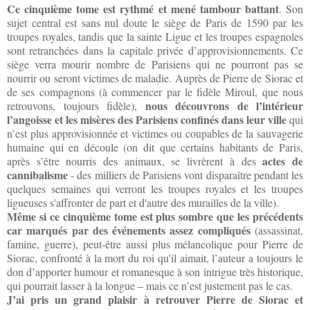
Ce cinquième tome est rythmé et mené tambour battant
. Son
sujet central est sans nul doute le siège de Paris de 1590 par les
troupes royales, tandis que la sainte Ligue et les troupes espagnoles
sont retranchées dans la capitale privée d’approvisionnements. Ce
siège verra mourir nombre de Parisiens qui ne pourront pas se
nourrir ou seront victimes de maladie. Auprès de Pierre de Siorac et
de ses compagnons (à commencer par le fidèle Miroul, que nous
nous découvrons de l’intérieur
retrouvons, toujours fidèle),
l’angoisse et les misères des Parisiens confinés dans leur ville
qui
n’est plus approvisionnée et victimes ou coupables de la sauvagerie
humaine qui en découle (on dit que certains habitants de Paris,
actes de
après s’être nourris des animaux, se livrèrent à des
cannibalisme
- des milliers de Parisiens vont disparaître pendant les
quelques semaines qui verront les troupes royales et les troupes
ligueuses s'affronter de part et d'autre des murailles de la ville).
Même si ce cinquième tome est plus sombre que les précédents
car marqués par des événements assez compliqués
(assassinat,
famine, guerre), peut-être aussi plus mélancolique pour Pierre de
Siorac, confronté à la mort du roi qu'il aimait, l’auteur a toujours le
don d’apporter humour et romanesque à son intrigue très historique,
qui pourrait lasser à la longue – mais ce n’est justement pas le cas.
J’ai pris un grand plaisir à retrouver Pierre de Siorac et