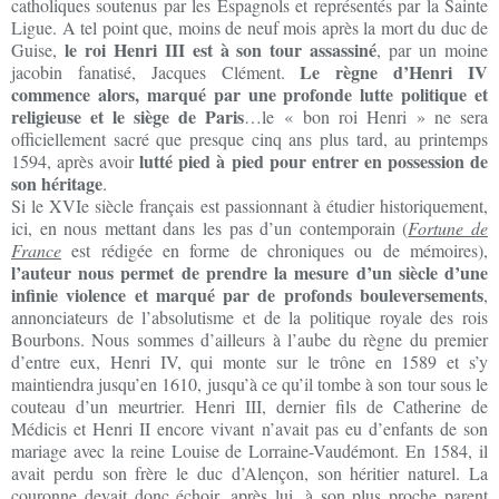
catholiques soutenus par les Espagnols et représentés par la Sainte
Ligue. A tel point que, moins de neuf mois après la mort du duc de
le roi Henri III est à son tour assassiné
Guise,
, par un moine
Le règne d’Henri IV
jacobin fanatisé, Jacques Clément.
commence alors, marqué par une profonde lutte politique et
religieuse et le siège de Paris
…le « bon roi Henri » ne sera
officiellement sacré que presque cinq ans plus tard, au printemps
lutté pied à pied pour entrer en possession de
1594, après avoir
son héritage
.
Si le XVIe siècle français est passionnant à étudier historiquement,
ici, en nous mettant dans les pas d’un contemporain (
Fortune de
France
est rédigée en forme de chroniques ou de mémoires),
l’auteur nous permet de prendre la mesure d’un siècle d’une
infinie violence et marqué par de profonds bouleversements
,
annonciateurs de l’absolutisme et de la politique royale des rois
Bourbons. Nous sommes d’ailleurs à l’aube du règne du premier
d’entre eux, Henri IV, qui monte sur le trône en 1589 et s’y
maintiendra jusqu’en 1610, jusqu’à ce qu’il tombe à son tour sous le
couteau d’un meurtrier. Henri III, dernier fils de Catherine de
Médicis et Henri II encore vivant n’avait pas eu d’enfants de son
mariage avec la reine Louise de Lorraine-Vaudémont. En 1584, il
avait perdu son frère le duc d’Alençon, son héritier naturel. La
couronne devait donc échoir, après lui, à son plus proche parent