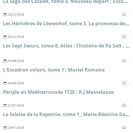
La saga des Cazalet, tome 4, Nouveau départ ; Elizabeth Jane Howard
20/12/2024
…
Les Héritières de Löwenhof, tome 3, La promesse de Solveig ; Corina Bomann
02/12/2024
…
Les Sept Sœurs, tome 8, Atlas : l'histoire de Pa Salt ; Lucinda Riley et Harry Whittaker
05/08/2026
…
L'Escadron volant, tome 1 ; Muriel Romana
04/08/2026
…
Périple en Méditerrannée 1720 ; R.J Masselauze
25/07/2026
…
La falaise de la Repentie, tome 1 ; Marie-Béatrice Gauvin
20/07/2026
…