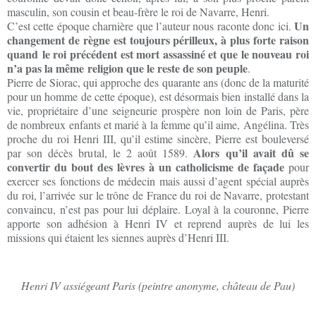
masculin, son cousin et beau-frère le roi de Navarre, Henri.
Un
C’est cette époque charnière que l’auteur nous raconte donc ici.
changement de règne est toujours périlleux, à plus forte raison
quand le roi précédent est mort assassiné et que le nouveau roi
n’a pas la même religion que le reste de son peuple
.
Pierre de Siorac, qui approche des quarante ans (donc de la maturité
pour un homme de cette époque), est désormais bien installé dans la
vie, propriétaire d’une seigneurie prospère non loin de Paris, père
de nombreux enfants et marié à la femme qu’il aime, Angélina. Très
proche du roi Henri III, qu’il estime sincère, Pierre est bouleversé
Alors qu’il avait dû se
par son décès brutal, le 2 août 1589.
convertir du bout des lèvres à un catholicisme de façade
pour
exercer ses fonctions de médecin mais aussi d’agent spécial auprès
du roi, l’arrivée sur le trône de France du roi de Navarre, protestant
convaincu, n’est pas pour lui déplaire. Loyal à la couronne, Pierre
apporte son adhésion à Henri IV et reprend auprès de lui les
missions qui étaient les siennes auprès d’Henri III.
Henri IV assiégeant Paris (peintre anonyme, château de Pau)