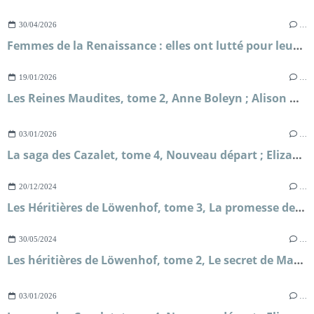
30/04/2026
…
Femmes de la Renaissance : elles ont lutté pour leur liberté ; Sylvie Le Clech
19/01/2026
…
Les Reines Maudites, tome 2, Anne Boleyn ; Alison Weir
03/01/2026
…
La saga des Cazalet, tome 4, Nouveau départ ; Elizabeth Jane Howard
20/12/2024
…
Les Héritières de Löwenhof, tome 3, La promesse de Solveig ; Corina Bomann
30/05/2024
…
Les héritières de Löwenhof, tome 2, Le secret de Mathilda ; Corina Bomann
03/01/2026
…