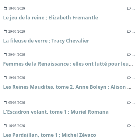
18/06/2026
…
Le jeu de la reine ; Elizabeth Fremantle
29/05/2026
…
La fileuse de verre ; Tracy Chevalier
30/04/2026
…
Femmes de la Renaissance : elles ont lutté pour leur liberté ; Sylvie Le Clech
19/01/2026
…
Les Reines Maudites, tome 2, Anne Boleyn ; Alison Weir
05/08/2026
…
L'Escadron volant, tome 1 ; Muriel Romana
16/05/2026
…
Les Pardaillan, tome 1 ; Michel Zévaco