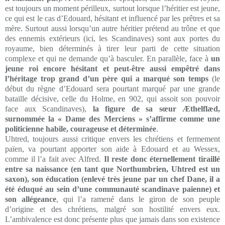
est toujours un moment périlleux, surtout lorsque l’héritier est jeune,
ce qui est le cas d’Edouard, hésitant et influencé par les prêtres et sa
mère. Surtout aussi lorsqu’un autre héritier prétend au trône et que
des ennemis extérieurs (ici, les Scandinaves) sont aux portes du
royaume, bien déterminés à tirer leur parti de cette situation
complexe et qui ne demande qu’à basculer. En parallèle, face à
un
jeune roi encore hésitant et peut-être aussi empêtré dans
l’héritage trop grand d’un père qui a marqué son temps
(le
début du règne d’Edouard sera pourtant marqué par une grande
bataille décisive, celle du Holme, en 902, qui assoit son pouvoir
face aux Scandinaves),
la figure de sa sœur Æthelflæd,
surnommée la « Dame des Merciens » s’affirme comme une
politicienne habile, courageuse et déterminée
.
Uhtred, toujours aussi critique envers les chrétiens et fermement
païen, va pourtant apporter son aide à Edouard et au Wessex,
comme il l’a fait avec Alfred.
Il reste donc éternellement tiraillé
entre sa naissance (en tant que Northumbrien, Uhtred est un
saxon), son éducation (enlevé très jeune par un chef Dane, il a
été éduqué au sein d’une communauté scandinave païenne) et
son allégeance
, qui l’a ramené dans le giron de son peuple
d’origine et des chrétiens, malgré son hostilité envers eux.
L’ambivalence est donc présente plus que jamais dans son existence