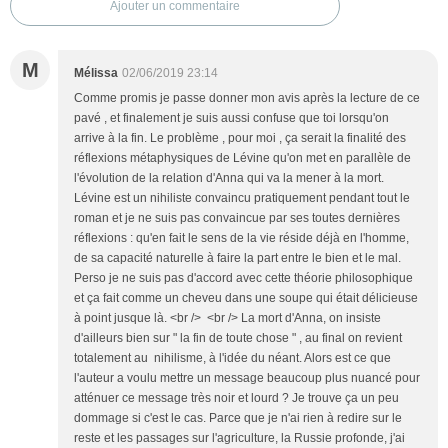
Ajouter un commentaire
M
Mélissa
02/06/2019 23:14
Comme promis je passe donner mon avis après la lecture de ce
pavé , et finalement je suis aussi confuse que toi lorsqu'on
arrive à la fin. Le problème , pour moi , ça serait la finalité des
réflexions métaphysiques de Lévine qu'on met en parallèle de
l'évolution de la relation d'Anna qui va la mener à la mort.
Lévine est un nihiliste convaincu pratiquement pendant tout le
roman et je ne suis pas convaincue par ses toutes dernières
réflexions : qu'en fait le sens de la vie réside déjà en l'homme,
de sa capacité naturelle à faire la part entre le bien et le mal.
Perso je ne suis pas d'accord avec cette théorie philosophique
et ça fait comme un cheveu dans une soupe qui était délicieuse
à point jusque là. <br /> <br /> La mort d'Anna, on insiste
d'ailleurs bien sur " la fin de toute chose " , au final on revient
totalement au nihilisme, à l'idée du néant. Alors est ce que
l'auteur a voulu mettre un message beaucoup plus nuancé pour
atténuer ce message très noir et lourd ? Je trouve ça un peu
dommage si c'est le cas. Parce que je n'ai rien à redire sur le
reste et les passages sur l'agriculture, la Russie profonde, j'ai