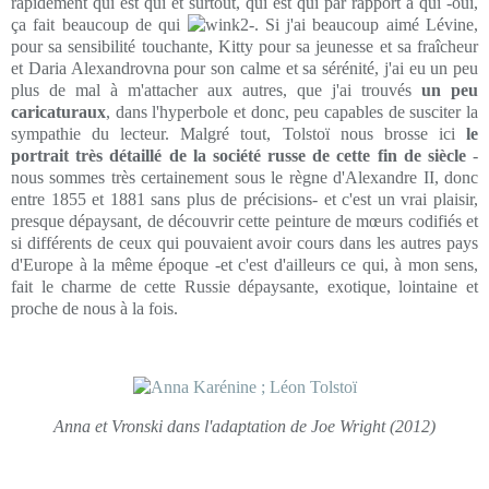
rapidement qui est qui et surtout, qui est qui par rapport à qui -oui,
ça fait beaucoup de qui
-. Si j'ai beaucoup aimé Lévine,
pour sa sensibilité touchante, Kitty pour sa jeunesse et sa fraîcheur
et Daria Alexandrovna pour son calme et sa sérénité, j'ai eu un peu
plus de mal à m'attacher aux autres, que j'ai trouvés
un peu
caricaturaux
, dans l'hyperbole et donc, peu capables de susciter la
sympathie du lecteur. Malgré tout, Tolstoï nous brosse ici
le
portrait très détaillé de la société russe de cette fin de siècle
-
nous sommes très certainement sous le règne d'Alexandre II, donc
entre 1855 et 1881 sans plus de précisions- et c'est un vrai plaisir,
presque dépaysant, de découvrir cette peinture de mœurs codifiés et
si différents de ceux qui pouvaient avoir cours dans les autres pays
d'Europe à la même époque -et c'est d'ailleurs ce qui, à mon sens,
fait le charme de cette Russie dépaysante, exotique, lointaine et
proche de nous à la fois.
Anna et Vronski dans l'adaptation de Joe Wright (2012)