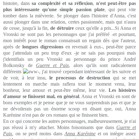
histoire, dans
sa complexité et sa réflexion
,
n'est peut-être pas
plus intéressante qu'une simple passion plate
, qui peut vite
tomber dans la mièvrerie. Se plonger dans l'histoire d'Anna, c'est
aussi plonger dans une relation, certes passionnée, mais qui n'aura
de cesse, jusqu'à la fin,
de détruire
ceux qu'elle a pris...Si Anna et
Vronski ne sont pas les personnages que j'ai préféré -et pourtant,
mon intérêt pour le roman connaissait un regain dès que l'auteur,
après de
longues digressions
en revenait à eux-, peut-être parce
que j'attendais un peu trop d'eux -je ne sais pas pourquoi mais
j'identifiais un peu Vronski au personnage du prince André
Bolkonsky de
Guerre et Paix
, alors qu'ils sont radicalement
différents
-, j'ai trouvé cependant intéressant de les suivre et
de voir, à leur insu,
le processus de destruction
qui se met
lentement en marche mais raflera tout le moment venu, leur
bonheur, leur amour et peut-être même, leur vie.
Les histoires
d'amour se finissent mal, en général
. Anna et Vronski en sont de
bons exemples et je pense que je ne vous surprendrais pas et que je
ne dévoilerais pas un énorme scoop en disant que, oui, Anna
Karénine n'est pas de ces romans qui se finissent bien.
En ce qui concerne les autres personnages, malheureusement, je n'ai
pas réussi à m'y attacher. Moins foisonnants que dans
Guerre et
Paix
, on se perd moins dans
Anna Karénine
et on intègre assez