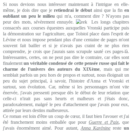
Si nous devions nous intéresser maintenant à l'intrigue en elle-
même, je dois dire que je
retiendrai le début
ainsi que la fin
en
oubliant un peu le milieu
qui m'a, comment dire ? N'ayons pas
peur des mots, sévèrement ennuyée.
Les longs chapitres
consacrés aux courses équestres auxquelles Vronski participe puis
la démonstration sur l'agriculture, que Tolstoï place dans l'esprit de
Lévine et nous impose pendant plus d'une centaine de pages m'ont
souvent fait bailler et si je n'avais pas craint de ne plus rien
comprendre, je crois que j'aurais sans scrupule sauté ces pages-là.
Intéressantes, certes, on ne peut pas dire le contraire, car elles sont
finalement
un véritable condensé de cette pensée russe qui fait le
charme de l'univers des auteurs du XIXème
, mais qui me
semblait parfois un peu hors de propos et surtout, nous éloignait un
peu du sujet principal, à savoir, l'histoire d'Anna et Vronski et
surtout, son évolution. Car, même si les personnages m'ont vite
énervée, j'avais pressenti presque dès le début de leur relation que
celle-ci n'irait pas sans heurts et malheurs et j'étais donc,
paradoxalement, malgré le peu d'attachement que j'avais pour eux,
attirée par leurs destins malheureux.
Ce roman est loin d'être un coup de cœur, il faut bien l'avouer et j'ai
été franchement moins emballée que pour
Guerre et Paix
, que
j'avais énormément aimé. Pour autant,
Anna Karénine
reste
un