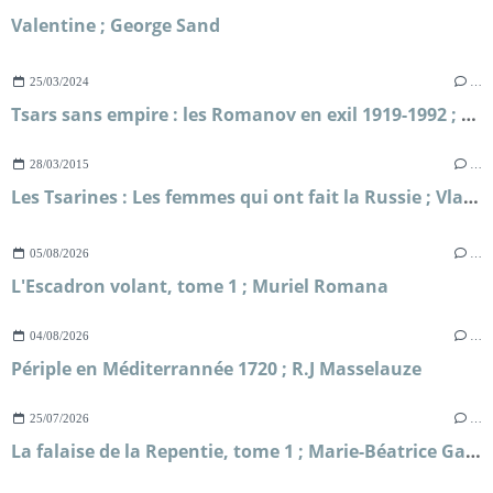
Valentine ; George Sand
25/03/2024
…
Tsars sans empire : les Romanov en exil 1919-1992 ; Boris Prassoloff
28/03/2015
…
Les Tsarines : Les femmes qui ont fait la Russie ; Vladimir Fédorovski
05/08/2026
…
L'Escadron volant, tome 1 ; Muriel Romana
04/08/2026
…
Périple en Méditerrannée 1720 ; R.J Masselauze
25/07/2026
…
La falaise de la Repentie, tome 1 ; Marie-Béatrice Gauvin