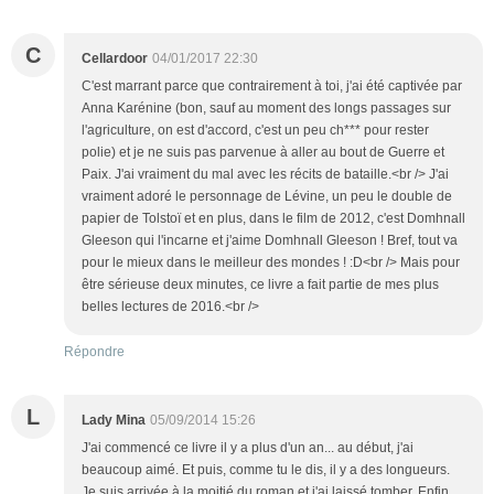
C
Cellardoor
04/01/2017 22:30
C'est marrant parce que contrairement à toi, j'ai été captivée par
Anna Karénine (bon, sauf au moment des longs passages sur
l'agriculture, on est d'accord, c'est un peu ch*** pour rester
polie) et je ne suis pas parvenue à aller au bout de Guerre et
Paix. J'ai vraiment du mal avec les récits de bataille.<br /> J'ai
vraiment adoré le personnage de Lévine, un peu le double de
papier de Tolstoï et en plus, dans le film de 2012, c'est Domhnall
Gleeson qui l'incarne et j'aime Domhnall Gleeson ! Bref, tout va
pour le mieux dans le meilleur des mondes ! :D<br /> Mais pour
être sérieuse deux minutes, ce livre a fait partie de mes plus
belles lectures de 2016.<br />
Répondre
L
Lady Mina
05/09/2014 15:26
J'ai commencé ce livre il y a plus d'un an... au début, j'ai
beaucoup aimé. Et puis, comme tu le dis, il y a des longueurs.
Je suis arrivée à la moitié du roman et j'ai laissé tomber. Enfin,