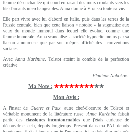
femme désenchantée qui court en rasant des murs croulants vers les
lits d'amants interchangeables. Anna donne à Vronski toute sa vie.
Elle part vivre avec lui d'abord en Italie, puis dans les terres de la
Russie centrale, bien que cette liaison « notoire » la stigmatise aux
yeux du monde immoral dans lequel elle évolue, comme une
femme immorale. Anna scandalise la société hypocrite moins par sa
liaison amoureuse que par son mépris affiché des conventions
sociales.
Avec
Anna Karénine
, Tolstoï atteint le comble de la perfection
créative.
Vladimir Nabokov.
Ma Note :
★★★★★★★★
★★
Mon Avis :
A l'instar de
Guerre et Paix
, autre chef-d'oeuvre de Tolstoï et
véritable monument de la littérature russe,
Anna Karénine
faisait
partie des
classiques incontournables
que j'étais curieuse de
découvrir et cela, depuis longtemps. Présent dans ma PAL depuis
longtemps, il était temps que je l'en sorte. Et je dois dire qu'après