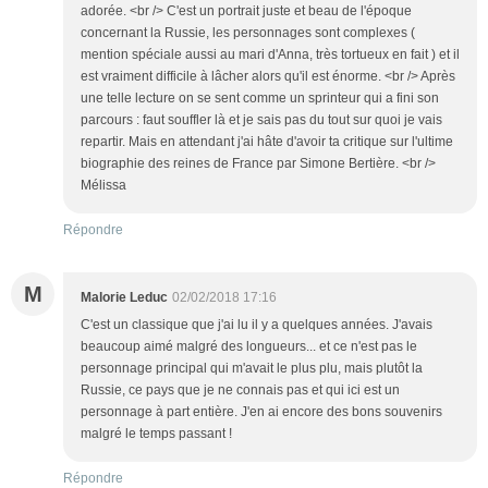
adorée. <br /> C'est un portrait juste et beau de l'époque
concernant la Russie, les personnages sont complexes (
mention spéciale aussi au mari d'Anna, très tortueux en fait ) et il
est vraiment difficile à lâcher alors qu'il est énorme. <br /> Après
une telle lecture on se sent comme un sprinteur qui a fini son
parcours : faut souffler là et je sais pas du tout sur quoi je vais
repartir. Mais en attendant j'ai hâte d'avoir ta critique sur l'ultime
biographie des reines de France par Simone Bertière. <br />
Mélissa
Répondre
M
Malorie Leduc
02/02/2018 17:16
C'est un classique que j'ai lu il y a quelques années. J'avais
beaucoup aimé malgré des longueurs... et ce n'est pas le
personnage principal qui m'avait le plus plu, mais plutôt la
Russie, ce pays que je ne connais pas et qui ici est un
personnage à part entière. J'en ai encore des bons souvenirs
malgré le temps passant !
Répondre