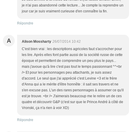
je n'ai pas abandonné cette lecture... Je compte la reprendre un
jour car je suis vraiment curieuse d'en connaître la fin.
Répondre
A
Alison Mossharty
26/07/2014 10:42
C'est bien vrai : les descriptions agricoles faut s'accrocher pour
les lire. Après elles font partie aussi de la société russe de cette
époque et permettent de comprendre un peu plus le pays...
mais j'avoue qu'à lire c'est pas tout le temps passionnant ^^<br
/> Et pour les personnages peu attachants, je suis assez
d'accord. Le seul que j'ai apprécié c'est Levine <3 et le frère
d'Anna qui a le mérite d'être honnête : il sait ses travers et ne
s'en excuse pas. L'un des rares personnages à assumer ce qu'il
est je trouve. <br /> J'aimerais beaucoup me le relire un de ces
quatre et découvrir G&P (c'est sur que le Prince André à côté de
Vronski, ça n'a rien à voir XD)
Répondre