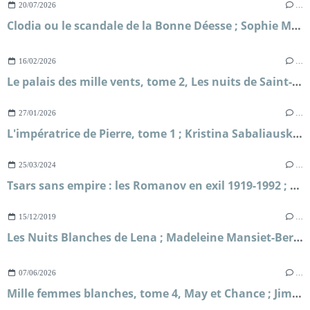
20/07/2026
…
Clodia ou le scandale de la Bonne Déesse ; Sophie Malick-Prunier
16/02/2026
…
Le palais des mille vents, tome 2, Les nuits de Saint-Pétersbourg ; Kate McAlistair
27/01/2026
…
L'impératrice de Pierre, tome 1 ; Kristina Sabaliauskaitė
25/03/2024
…
Tsars sans empire : les Romanov en exil 1919-1992 ; Boris Prassoloff
15/12/2019
…
Les Nuits Blanches de Lena ; Madeleine Mansiet-Berthaud
07/06/2026
…
Mille femmes blanches, tome 4, May et Chance ; Jim Fergus