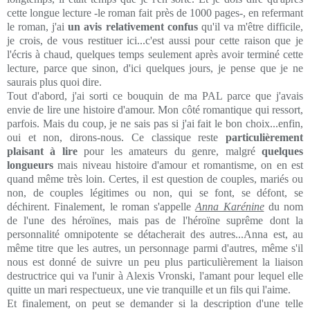
cette longue lecture -le roman fait près de 1000 pages-, en refermant
le roman, j'ai
un avis relativement confus
qu'il va m'être difficile,
je crois, de vous restituer ici...c'est aussi pour cette raison que je
l'écris à chaud, quelques temps seulement après avoir terminé cette
lecture, parce que sinon, d'ici quelques jours, je pense que je ne
saurais plus quoi dire.
Tout d'abord, j'ai sorti ce bouquin de ma PAL parce que j'avais
envie de lire une histoire d'amour. Mon côté romantique qui ressort,
parfois. Mais du coup, je ne sais pas si j'ai fait le bon choix...enfin,
oui et non, dirons-nous. Ce classique reste
particulièrement
plaisant à lire
pour les amateurs du genre, malgré
quelques
longueurs
mais niveau histoire d'amour et romantisme, on en est
quand même très loin. Certes, il est question de couples, mariés ou
non, de couples légitimes ou non, qui se font, se défont, se
déchirent. Finalement, le roman s'appelle
Anna Karénine
du nom
de l'une des héroïnes, mais pas de l'héroïne suprême dont la
personnalité omnipotente se détacherait des autres...Anna est, au
même titre que les autres, un personnage parmi d'autres, même s'il
nous est donné de suivre un peu plus particulièrement la liaison
destructrice qui va l'unir à Alexis Vronski, l'amant pour lequel elle
quitte un mari respectueux, une vie tranquille et un fils qui l'aime.
Et finalement, on peut se demander si la description d'une telle