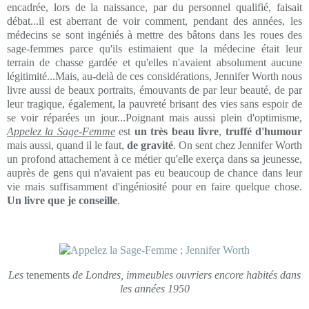
encadrée, lors de la naissance, par du personnel qualifié, faisait
débat...il est aberrant de voir comment, pendant des années, les
médecins se sont ingéniés à mettre des bâtons dans les roues des
sage-femmes parce qu'ils estimaient que la médecine était leur
terrain de chasse gardée et qu'elles n'avaient absolument aucune
légitimité...Mais, au-delà de ces considérations, Jennifer Worth nous
livre aussi de beaux portraits, émouvants de par leur beauté, de par
leur tragique, également, la pauvreté brisant des vies sans espoir de
se voir réparées un jour...Poignant mais aussi plein d'optimisme,
Appelez la Sage-Femme
est
un très beau livre
,
truffé d'humour
mais aussi, quand il le faut,
de gravité
. On sent chez Jennifer Worth
un profond attachement à ce métier qu'elle exerça dans sa jeunesse,
auprès de gens qui n'avaient pas eu beaucoup de chance dans leur
vie mais suffisamment d'ingéniosité pour en faire quelque chose.
Un livre que je conseille
.
Les
tenements
de Londres, immeubles ouvriers encore habités dans
les années 1950