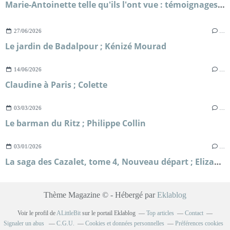
Marie-Antoinette telle qu'ils l'ont vue : témoignages, lettres, rapports secrets, souvenirs, confidences ; Evelyne Lever
27/06/2026
…
Le jardin de Badalpour ; Kénizé Mourad
14/06/2026
…
Claudine à Paris ; Colette
03/03/2026
…
Le barman du Ritz ; Philippe Collin
03/01/2026
…
La saga des Cazalet, tome 4, Nouveau départ ; Elizabeth Jane Howard
Thème Magazine © - Hébergé par
Eklablog
Voir le profil de
ALittleBit
sur le portail Eklablog
Top articles
Contact
Signaler un abus
C.G.U.
Cookies et données personnelles
Préférences cookies