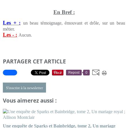
En Bref :
Les + :
un beau témoignage, émouvant et drôle, sur un beau
métier.
Les - :
Aucun.
PARTAGER CET ARTICLE
Repost
0
S'inscrire à la newsletter
Vous aimerez aussi :
Une enquête de Sparks et Bainbridge, tome 2, Un mariage