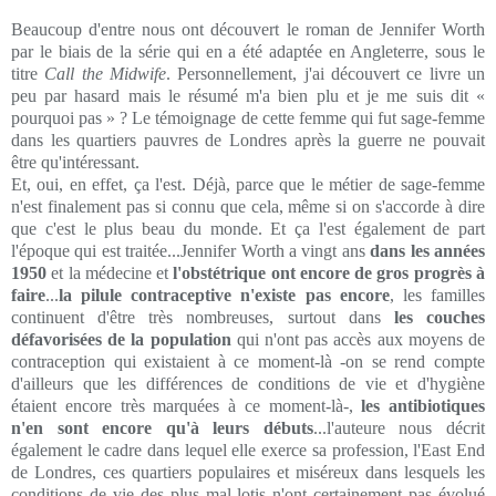
Beaucoup d'entre nous ont découvert le roman de Jennifer Worth
par le biais de la série qui en a été adaptée en Angleterre, sous le
titre
Call the Midwife
. Personnellement, j'ai découvert ce livre un
peu par hasard mais le résumé m'a bien plu et je me suis dit «
pourquoi pas » ? Le témoignage de cette femme qui fut sage-femme
dans les quartiers pauvres de Londres après la guerre ne pouvait
être qu'intéressant.
Et, oui, en effet, ça l'est. Déjà, parce que le métier de sage-femme
n'est finalement pas si connu que cela, même si on s'accorde à dire
que c'est le plus beau du monde. Et ça l'est également de part
l'époque qui est traitée...Jennifer Worth a vingt ans
dans les années
1950
et la médecine et
l'obstétrique ont encore de gros progrès à
faire
...
la pilule contraceptive n'existe pas encore
, les familles
continuent d'être très nombreuses, surtout dans
les couches
défavorisées de la population
qui n'ont pas accès aux moyens de
contraception qui existaient à ce moment-là -on se rend compte
d'ailleurs que les différences de conditions de vie et d'hygiène
étaient encore très marquées à ce moment-là-,
les antibiotiques
n'en sont encore qu'à leurs débuts
...l'auteure nous décrit
également le cadre dans lequel elle exerce sa profession, l'East End
de Londres, ces quartiers populaires et miséreux dans lesquels les
conditions de vie des plus mal lotis n'ont certainement pas évolué