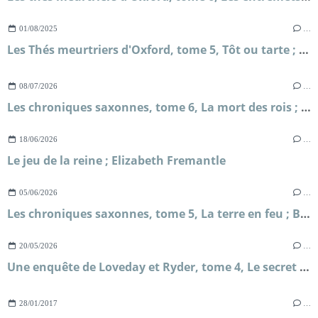
01/08/2025
…
Les Thés meurtriers d'Oxford, tome 5, Tôt ou tarte ; H.Y Hanna
08/07/2026
…
Les chroniques saxonnes, tome 6, La mort des rois ; Bernard Cornwell
18/06/2026
…
Le jeu de la reine ; Elizabeth Fremantle
05/06/2026
…
Les chroniques saxonnes, tome 5, La terre en feu ; Bernard Cornwell
20/05/2026
…
Une enquête de Loveday et Ryder, tome 4, Le secret de Briar's Hall ; Faith Martin
28/01/2017
…