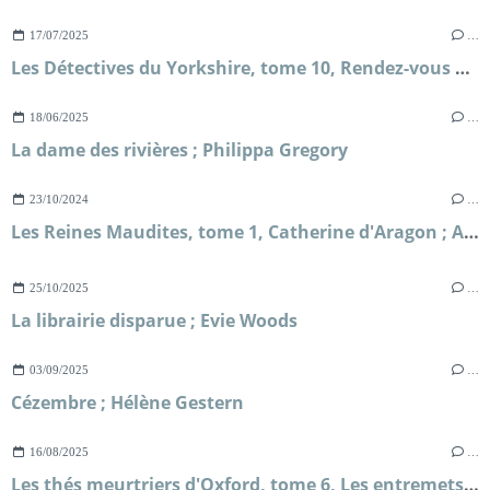
17/07/2025
…
Les Détectives du Yorkshire, tome 10, Rendez-vous avec le destin ; Julia Chapman
18/06/2025
…
La dame des rivières ; Philippa Gregory
23/10/2024
…
Les Reines Maudites, tome 1, Catherine d'Aragon ; Alison Weir
25/10/2025
…
La librairie disparue ; Evie Woods
03/09/2025
…
Cézembre ; Hélène Gestern
16/08/2025
…
Les thés meurtriers d'Oxford, tome 6, Les entremets tueurs ; H.Y Hanna