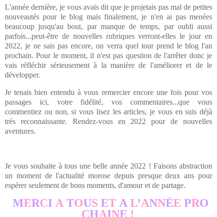
L'année dernière, je vous avais dit que je projetais pas mal de petites
nouveautés pour le blog mais finalement, je n'en ai pas menées
beaucoup jusqu'au bout, par manque de temps, par oubli aussi
parfois...peut-être de nouvelles rubriques verront-elles le jour en
2022, je ne sais pas encore, on verra quel tour prend le blog l'an
prochain. Pour le moment, il n'est pas question de l'arrêter donc je
vais réfléchir sérieusement à la manière de l'améliorer et de le
développer.
Je tenais bien entendu à vous remercier encore une fois pour vos
passages ici, votre fidélité, vos commentaires...que vous
commentiez ou non, si vous lisez les articles, je vous en suis déjà
très reconnaissante. Rendez-vous en 2022 pour de nouvelles
aventures.
Je vous souhaite à tous une belle année 2022 ! Faisons abstraction
un moment de l'actualité morose depuis presque deux ans pour
espérer seulement de bons moments, d'amour et de partage.
M
E
R
C
I
A
T
O
U
S
E
T
A
L
’
A
N
N
É
E
P
R
O
C
H
A
I
N
E
!