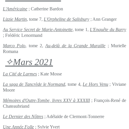
L'Américaine
; Catherine Bardon
Lizzie Martin
, tome 7,
L'Orpheline de Salisbury
; Ann Granger
Au Service Secret de Marie-Antoinette
, tome 1,
L'Enquête du Barry
; Frédéric Lenormand
Marco Polo
, tome 2,
Au-delà de la Grande Muraille
; Murielle
Romana
✧Mars 2021
La Cité de Larmes
; Kate Mosse
La saga de Tancrède le Normand
, tome 4,
Le Hors Venu
; Viviane
Moore
Mémoires d'Outre-Tombe, livres XXV à XXXIII
; François-René de
Chateaubriand
Le Dernier des Nôtres
; Adélaïde de Clermont-Tonnerre
Une Année Folle
; Sylvie Yvert