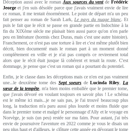
Déception aussi avec le roman
Aux sources du vent
de
Frédéric
Jeorge
et j'en suis désolée parce que j'avais vraiment envie de lire
ce roman, il me tentait énormément. Le point de départ m'a un peu
fait penser au roman de Sarah Lark,
Le pays du nuage blanc
. Et
puis le fait que le récit se passe en grande partie en Indochine à la
fin du XIXème siècle me plaisait bien aussi parce qu'on n'en parle
peu en littérature (hormis chez Duras, mais c'est une autre histoire).
Franchement, ce n'est pas une torture à lire et c'est même plutôt bien
décrit, bien documenté mais le roman part à un moment donné
complètement en vrille et je n'ai pas compris ce revirement total
alors que le récit était jusque là cohérent et tenait la route. C'est
dommage, je pense que c'est un roman qui a pourtant du potentiel.
Enfin, je le classe dans les déceptions mais ce n'en est pas vraiment
une...le deuxième tome des
Sept soeurs
de
Lucinda Riley
,
La
sœur de la tempête
, m'a bien moins emballée que le premier tome,
que j'avais dévoré en voulant toujours en savoir plus ! Le schéma
est le même ici mais...je ne sais pas, je l'ai trouvé beaucoup plus
long, la traduction m'a paru aussi plus lourde et moins fluide que
dans le premier tome et malgré le personnage d'Ally et le voyage en
Norvège, je suis (un peu) restée sur ma faim. Pour autant, j'ai très
envie de poursuivre l'aventure en 2022 comme je vous le disais un
peu plus haut et d'ailleurs, je clôture cette année en dévorant le tome