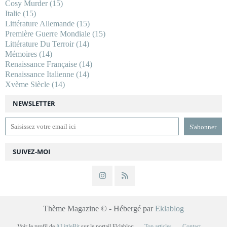
Cosy Murder
(15)
Italie
(15)
Littérature Allemande
(15)
Première Guerre Mondiale
(15)
Littérature Du Terroir
(14)
Mémoires
(14)
Renaissance Française
(14)
Renaissance Italienne
(14)
Xvème Siècle
(14)
NEWSLETTER
SUIVEZ-MOI
Thème Magazine © - Hébergé par
Eklablog
Voir le profil de
ALittleBit
sur le portail Eklablog
Top articles
Contact