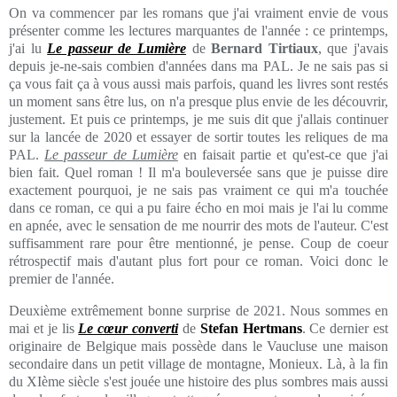
On va commencer par les romans que j'ai vraiment envie de vous
présenter comme les lectures marquantes de l'année : ce printemps,
j'ai lu
Le passeur de Lumière
de
Bernard Tirtiaux
, que j'avais
depuis je-ne-sais combien d'années dans ma PAL. Je ne sais pas si
ça vous fait ça à vous aussi mais parfois, quand les livres sont restés
un moment sans être lus, on n'a presque plus envie de les découvrir,
justement. Et puis ce printemps, je me suis dit que j'allais continuer
sur la lancée de 2020 et essayer de sortir toutes les reliques de ma
PAL.
Le passeur de Lumière
en faisait partie et qu'est-ce que j'ai
bien fait. Quel roman ! Il m'a bouleversée sans que je puisse dire
exactement pourquoi, je ne sais pas vraiment ce qui m'a touchée
dans ce roman, ce qui a pu faire écho en moi mais je l'ai lu comme
en apnée, avec le sensation de me nourrir des mots de l'auteur. C'est
suffisamment rare pour être mentionné, je pense. Coup de coeur
rétrospectif mais d'autant plus fort pour ce roman. Voici donc le
premier de l'année.
Deuxième extrêmement bonne surprise de 2021. Nous sommes en
mai et je lis
Le cœur converti
de
Stefan Hertmans
. Ce dernier est
originaire de Belgique mais possède dans le Vaucluse une maison
secondaire dans un petit village de montagne, Monieux. Là, à la fin
du XIème siècle s'est jouée une histoire des plus sombres mais aussi