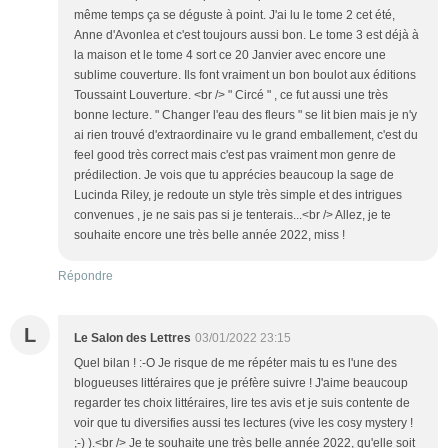
même temps ça se déguste à point. J'ai lu le tome 2 cet été,
Anne d'Avonlea et c'est toujours aussi bon. Le tome 3 est déjà à
la maison et le tome 4 sort ce 20 Janvier avec encore une
sublime couverture. Ils font vraiment un bon boulot aux éditions
Toussaint Louverture. <br /> " Circé " , ce fut aussi une très
bonne lecture. " Changer l'eau des fleurs " se lit bien mais je n'y
ai rien trouvé d'extraordinaire vu le grand emballement, c'est du
feel good très correct mais c'est pas vraiment mon genre de
prédilection. Je vois que tu apprécies beaucoup la sage de
Lucinda Riley, je redoute un style très simple et des intrigues
convenues , je ne sais pas si je tenterais...<br /> Allez, je te
souhaite encore une très belle année 2022, miss !
Répondre
L
Le Salon des Lettres
03/01/2022 23:15
Quel bilan ! :-O Je risque de me répéter mais tu es l'une des
blogueuses littéraires que je préfère suivre ! J'aime beaucoup
regarder tes choix littéraires, lire tes avis et je suis contente de
voir que tu diversifies aussi tes lectures (vive les cosy mystery !
;-) ).<br /> Je te souhaite une très belle année 2022, qu'elle soit