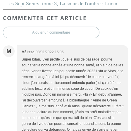
Les Sept Sœurs, tome 3, La sœur de l'ombre ; Lucinda Riley
COMMENTER CET ARTICLE
Ajouter un commentaire
M
Mélissa
08/01/2022 15:05
Super bilan. J'en profite , que je suis de passage, pour te
souhaiter la bonne année et une bonne santé, et plein de belles
découvertes livresques pour cette année 2022 ! <br /> Alors je te
remercie car grâce à toi j'ai pu découvrir " le coeur converti " (
sinon j'en aurais pas forcément entendu parler ) et ça a été une
sublime lecture et un immense coup de coeur. De ceux qu'on
n'oublie pas. Donc un immense merci. <br /> En début d'année,
j'ai découvert en emprunt à la bibliothèque " Anne de Green
Gables " , je me suis lancé et là aussi, quelle découverte ! C'était
la bonne lecture au bon moment, j'étais en arrêt maladie et pas
top moral et qu'est ce que ça m'a fait du bien. C'est aussi le
genre de livre qu'on pourrait conseiller quand tu sens la panne
de lecture qui va débarquer. On a pas envie de s'arrêter et en