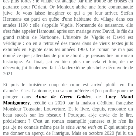
des plus fortes : le village est attaqué par une troupe de croisés en
partance pour l'Orient. Or Monieux abrite une forte communauté
juive. Je vous laisse imaginer ce qui a pu leur arriver. Stefan
Hertmans est parti en quête d'une habitante du village dans ces
années 1190 : elle s'appelle Vigdis. Normande de naissance, elle
s'est faite appeler Hamoutal après son mariage avec David, le fils du
grand rabbin de Narbonne. L'histoire de Vigdis et David est
véridique : on en a retrouvé des traces dans de vieux textes juifs
exhumés en Egypte dans les années 1960. Ce roman ne m'a pas
donné ce que j'attendais de prime abord : je pensais lire un roman
historique. Au final, j'ai eu bien plus que cela et loin, de me
décevoir, j'ai finalement fait là la deuxième plus belle découverte de
2021.
Et puis le troisième coup de cœur est arrivé plutôt en fin
d'année...C'est l'automne, ma saison préférée et j'en profite pour me
plonger dans
Anne de Green Gables
, de
Lucy Maud
Montgomery
, réédité en 2020 par la maison d'édition française
Monsieur Toussaint Louverture. Et le livre, depuis, rencontre un
beau succès sur les réseaux ! Pourquoi ai-je envie de le lire,
précisément ? C'est un roman estampillé jeunesse et je n'en lis
pas...je ne connais même pas la série
Anne with an E
qui aurait pu
me donner un aperçu de l'intrigue. Mais en octobre 2020 j'ai lu un