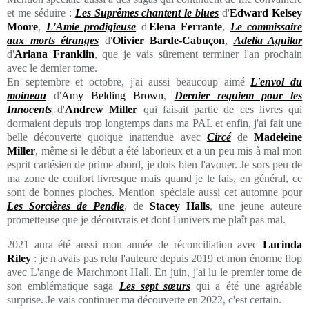
et me séduire :
Les Suprêmes chantent le blues
d'
Edward Kelsey
Moore
,
L'Amie prodigieuse
d'
Elena Ferrante
,
Le commissaire
aux morts étranges
d'
Olivier Barde-Cabuçon
,
Adelia Aguilar
d'
Ariana Franklin
, que je vais sûrement terminer l'an prochain
avec le dernier tome.
En septembre et octobre, j'ai aussi beaucoup aimé
L'envol du
moineau
d'
Amy Belding Brown
,
Dernier requiem pour les
Innocents
d'
Andrew Miller
qui faisait partie de ces livres qui
dormaient depuis trop longtemps dans ma PAL et enfin, j'ai fait une
belle découverte quoique inattendue avec
Circé
de
Madeleine
Miller
, même si le début a été laborieux et a un peu mis à mal mon
esprit cartésien de prime abord, je dois bien l'avouer. Je sors peu de
ma zone de confort livresque mais quand je le fais, en général, ce
sont de bonnes pioches. Mention spéciale aussi cet automne pour
Les Sorcières de Pendle
, de
Stacey Halls
, une jeune auteure
prometteuse que je découvrais et dont l'univers me plaît pas mal.
2021 aura été aussi mon année de réconciliation avec
Lucinda
Riley
: je n'avais pas relu l'auteure depuis 2019 et mon énorme flop
avec L'ange de Marchmont Hall. En juin, j'ai lu le premier tome de
son emblématique saga
Les sept sœurs
qui a été une agréable
surprise. Je vais continuer ma découverte en 2022, c'est certain.