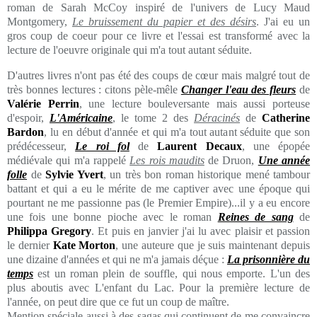
roman de Sarah McCoy inspiré de l'univers de Lucy Maud
Montgomery,
Le bruissement du papier et des désirs
. J'ai eu un
gros coup de coeur pour ce livre et l'essai est transformé avec la
lecture de l'oeuvre originale qui m'a tout autant séduite.
D'autres livres n'ont pas été des coups de cœur mais malgré tout de
très bonnes lectures : citons pèle-mêle
Changer l'eau des fleurs
de
Valérie Perrin
, une lecture bouleversante mais aussi porteuse
d'espoir,
L'Américaine
, le tome 2 des
Déracinés
de
Catherine
Bardon
, lu en début d'année et qui m'a tout autant séduite que son
prédécesseur,
Le roi fol
de
Laurent Decaux
, une épopée
médiévale qui m'a rappelé
Les rois maudits
de Druon,
Une année
folle
de
Sylvie Yvert
, un très bon roman historique mené tambour
battant et qui a eu le mérite de me captiver avec une époque qui
pourtant ne me passionne pas (le Premier Empire)...il y a eu encore
une fois une bonne pioche avec le roman
Reines de sang
de
Philippa Gregory
. Et puis en janvier j'ai lu avec plaisir et passion
le dernier
Kate Morton
, une auteure que je suis maintenant depuis
une dizaine d'années et qui ne m'a jamais déçue :
La prisonnière du
temps
est un roman plein de souffle, qui nous emporte. L'un des
plus aboutis avec L'enfant du Lac. Pour la première lecture de
l'année, on peut dire que ce fut un coup de maître.
Mention spéciale aussi à des sagas qui continuent de me convaincre