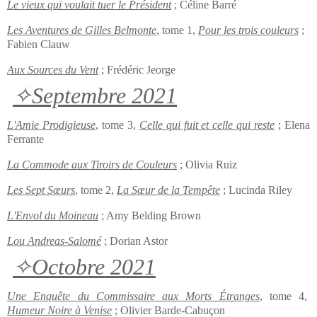
Le vieux qui voulait tuer le Président
; Céline Barré
Les Aventures de Gilles Belmonte
, tome 1,
Pour les trois couleurs
;
Fabien Clauw
Aux Sources du Vent
; Frédéric Jeorge
✧Septembre 2021
L'Amie Prodigieuse
, tome 3,
Celle qui fuit et celle qui reste
; Elena
Ferrante
La Commode aux Tiroirs de Couleurs
; Olivia Ruiz
Les Sept Sœurs
, tome 2,
La
Sœur
de la Tempête
; Lucinda Riley
L'Envol du Moineau
; Amy Belding Brown
Lou Andreas-Salomé
; Dorian Astor
✧Octobre 2021
Une Enquête du Commissaire aux Morts Étranges
, tome 4,
Humeur Noire à Venise
; Olivier Barde-Cabuçon