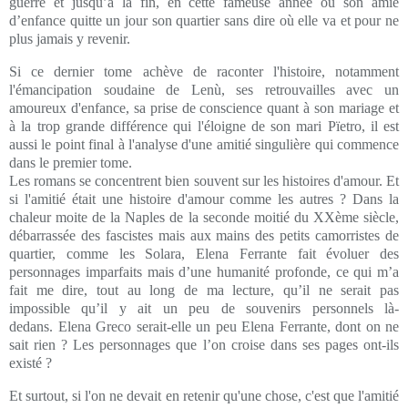
guerre et jusqu’à la fin, en cette fameuse année où son amie
d’enfance quitte un jour son quartier sans dire où elle va et pour ne
plus jamais y revenir.
Si ce dernier tome achève de raconter l'histoire, notamment
l'émancipation soudaine de Lenù, ses retrouvailles avec un
amoureux d'enfance, sa prise de conscience quant à son mariage et
à la trop grande différence qui l'éloigne de son mari Pïetro, il est
aussi le point final à l'analyse d'une amitié singulière qui commence
dans le premier tome.
Les romans se concentrent bien souvent sur les histoires d'amour. Et
si l'amitié était une histoire d'amour comme les autres ? Dans la
chaleur moite de la Naples de la seconde moitié du XXème siècle,
débarrassée des fascistes mais aux mains des petits camorristes de
quartier, comme les Solara, Elena Ferrante fait évoluer des
personnages imparfaits mais d’une humanité profonde, ce qui m’a
fait me dire, tout au long de ma lecture, qu’il ne serait pas
impossible qu’il y ait un peu de souvenirs personnels là-
dedans. Elena Greco serait-elle un peu Elena Ferrante, dont on ne
sait rien ? Les personnages que l’on croise dans ses pages ont-ils
existé ?
Et surtout, si l'on ne devait en retenir qu'une chose, c'est que l'amitié