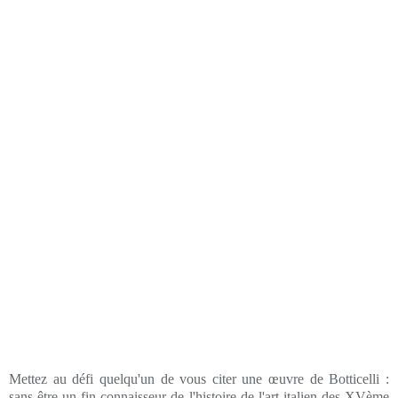
Mettez au défi quelqu'un de vous citer une œuvre de Botticelli :
sans être un fin connaisseur de l'histoire de l'art italien des XVème