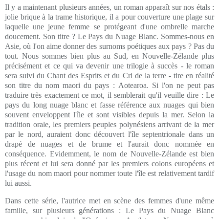
Il y a maintenant plusieurs années, un roman apparaît sur nos étals :
jolie brique à la trame historique, il a pour couverture une plage sur
laquelle une jeune femme se protégeant d'une ombrelle marche
doucement. Son titre ? Le Pays du Nuage Blanc. Sommes-nous en
Asie, où l'on aime donner des surnoms poétiques aux pays ? Pas du
tout. Nous sommes bien plus au Sud, en Nouvelle-Zélande plus
précisément et ce qui va devenir une trilogie à succès - le roman
sera suivi du Chant des Esprits et du Cri de la terre - tire en réalité
son titre du nom maori du pays : Aotearoa. Si l'on ne peut pas
traduire très exactement ce mot, il semblerait qu'il veuille dire : Le
pays du long nuage blanc et fasse référence aux nuages qui bien
souvent enveloppent l'île et sont visibles depuis la mer. Selon la
tradition orale, les premiers peuples polynésiens arrivant de la mer
par le nord, auraient donc découvert l'île septentrionale dans un
drapé de nuages et de brume et l'aurait donc nommée en
conséquence. Evidemment, le nom de Nouvelle-Zélande est bien
plus récent et lui sera donné par les premiers colons européens et
l'usage du nom maori pour nommer toute l'île est relativement tardif
lui aussi.
Dans cette série, l'autrice met en scène des femmes d'une même
famille, sur plusieurs générations : Le Pays du Nuage Blanc