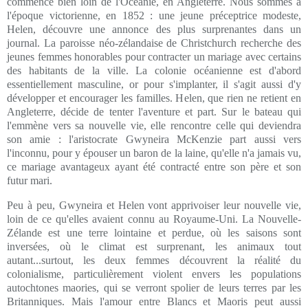
commence bien loin de l'Océanie, en Angleterre. Nous sommes à
l'époque victorienne, en 1852 : une jeune préceptrice modeste,
Helen, découvre une annonce des plus surprenantes dans un
journal. La paroisse néo-zélandaise de Christchurch recherche des
jeunes femmes honorables pour contracter un mariage avec certains
des habitants de la ville. La colonie océanienne est d'abord
essentiellement masculine, or pour s'implanter, il s'agit aussi d'y
développer et encourager les familles. Helen, que rien ne retient en
Angleterre, décide de tenter l'aventure et part. Sur le bateau qui
l'emmène vers sa nouvelle vie, elle rencontre celle qui deviendra
son amie : l'aristocrate Gwyneira McKenzie part aussi vers
l'inconnu, pour y épouser un baron de la laine, qu'elle n'a jamais vu,
ce mariage avantageux ayant été contracté entre son père et son
futur mari.
Peu à peu, Gwyneira et Helen vont apprivoiser leur nouvelle vie,
loin de ce qu'elles avaient connu au Royaume-Uni. La Nouvelle-
Zélande est une terre lointaine et perdue, où les saisons sont
inversées, où le climat est surprenant, les animaux tout
autant...surtout, les deux femmes découvrent la réalité du
colonialisme, particulièrement violent envers les populations
autochtones maories, qui se verront spolier de leurs terres par les
Britanniques. Mais l'amour entre Blancs et Maoris peut aussi