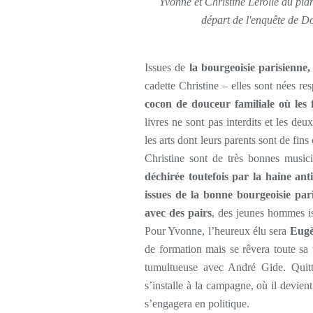
Yvonne et Christine Lerolle au pian
départ de l'enquête de 
Issues de
la bourgeoisie parisienne,
cadette Christine – elles sont nées r
cocon de douceur familiale où les f
livres ne sont pas interdits et les de
les arts dont leurs parents sont de fins
Christine sont de très bonnes musi
déchirée toutefois par la haine ant
issues de la bonne bourgeoisie pa
avec des pairs
, des jeunes hommes is
Pour Yvonne, l’heureux élu sera
Eugè
de formation mais se rêvera toute sa v
tumultueuse avec André Gide. Quitt
s’installe à la campagne, où il devien
s’engagera en politique.