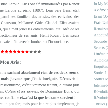
In My Ma
tine Lerolle. Elles ont été immortalisées par Renoir
Xvième S
ine Lerolle au piano (1897). Leur père Henri était
Essai
(35
 parmi ses familiers des artistes, des écrivains, des
Etats-Un
 Chausson, Mallarmé, Gide, Claudel. Elles avaient
Renaissa
 qui aimait jouer les entremetteurs, eut l'idée de les
Antiquité
ollectionneur de ses amis, Henri Rouart. Les sœurs
Seconde 
 avaient fini avec le bonheur et l'insouciance.
Secrets
(
★★★★★★★
★★★
Littératu
Autobiog
Mon Avis :
Enquêtes
 en ne sachant absolument rien de ces deux sœurs,
Sorties Li
mais j’avoue que j’étais intriguée
. Découvrir le
Sorties M
essionnisme, c’était vraiment tentant, d’autant plus
Intermède
ant
Colette et les siennes
, de Dominique Bona, qui
Révoluti
très confiante
et...c’est là que le drame survient
!
Révoluti
re un peu fort, mais pour le dire plus simplement,
je
Thriller
(