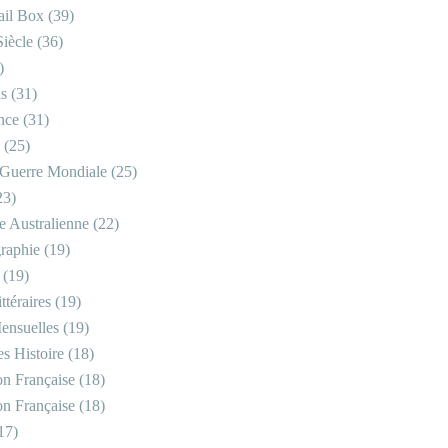
il Box
(39)
iècle
(36)
)
is
(31)
nce
(31)
(25)
Guerre Mondiale
(25)
23)
re Australienne
(22)
raphie
(19)
(19)
ttéraires
(19)
ensuelles
(19)
s Histoire
(18)
on Française
(18)
on Française
(18)
17)