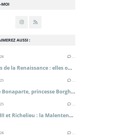
Z-MOI
IMEREZ AUSSI :
026
…
Femmes de la Renaissance : elles ont lutté pour leur liberté ; Sylvie Le Clech
025
…
Pauline Bonaparte, princesse Borghèse ; Florence de Baudus
025
…
Louis XIII et Richelieu : la Malentente ; Simone Bertière
026
…