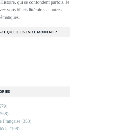
l'Histoire, qui se confondent parfois. Je
ec vous billets littéraires et autres
thématiques.
-CE QUE JE LIS EN CE MOMENT ?
ORIES
679)
568)
re Française
(353)
ècle
(198)