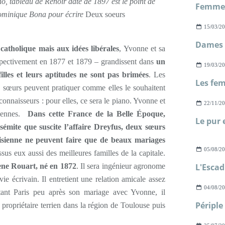
o, tableau de Renoir daté de 1897 est le point de
Dominique Bona pour écrire
Deux soeurs
15/03/2
Dames d
 catholique mais aux idées libérales
, Yvonne et sa
espectivement en 1877 et 1879 – grandissent dans
un
19/03/2
illes et leurs aptitudes ne sont pas brimées
. Les
ux sœurs peuvent pratiquer comme elles le souhaitent
 connaisseurs : pour elles, ce sera le piano. Yvonne et
22/11/2
ciennes.
Dans cette France de la Belle Époque,
Le pur 
isémite que suscite l’affaire Dreyfus, deux sœurs
risienne ne peuvent faire que de beaux mariages
05/08/2
sus eux aussi des meilleures familles de la capitale.
ne Rouart, né en 1872
. Il sera ingénieur agronome
ie écrivain. Il entretient une relation amicale assez
04/08/2
ant Paris peu après son mariage avec Yvonne, il
t propriétaire terrien dans la région de Toulouse puis