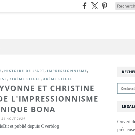
t
,
,
,
E
HISTOIRE DE L'ART
IMPRESSIONNISME
RECHE
,
,
ISE
XIXÈME SIÈCLE
XXÈME SIÈCLE
 YVONNE ET CHRISTINE
DE L'IMPRESSIONNISME
LE SAL
INIQUE BONA
21 AOÛT 2024
Ouvert d
leBit et publié depuis Overblog
précieus