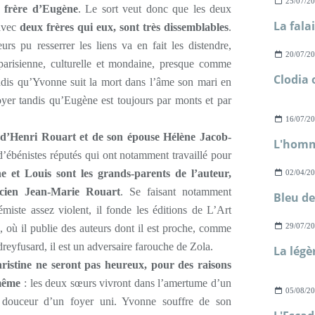
25/07/2
e frère d’Eugène
. Le sort veut donc que les deux
 avec
deux frères qui eux, sont très dissemblables
.
urs pu resserrer les liens va en fait les distendre,
20/07/2
 parisienne, culturelle et mondaine, presque comme
tandis qu’Yvonne suit la mort dans l’âme son mari en
yer tandis qu’Eugène est toujours par monts et par
16/07/2
 d’Henri Rouart et de son épouse Hélène Jacob-
d’ébénistes réputés qui ont notamment travaillé pour
ne et Louis sont les grands-parents de l’auteur,
02/04/2
icien Jean-Marie Rouart
. Se faisant notamment
Bleu de
miste assez violent, il fonde les éditions de L’Art
29/07/2
 où il publie des auteurs dont il est proche, comme
reyfusard, il est un adversaire farouche de Zola.
istine ne seront pas heureux, pour des raisons
 même
: les deux sœurs vivront dans l’amertume d’un
05/08/2
a douceur d’un foyer uni. Yvonne souffre de son