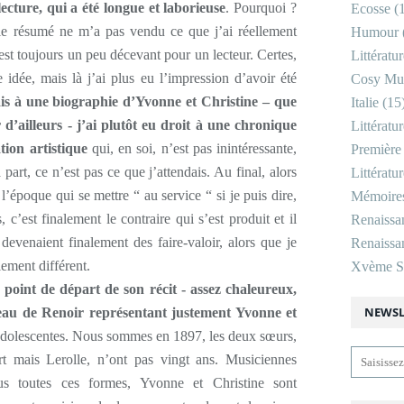
ecture, qui a été longue et laborieuse
. Pourquoi ?
Ecosse
(1
 le résumé ne m’a pas vendu ce que j’ai réellement
Humour
’est toujours un peu décevant pour un lecteur. Certes,
Littératu
idée, mais là j’ai plus eu l’impression d’avoir été
Cosy Mu
is à une biographie d’Yvonne et Christine – que
Italie
(15
 d’ailleurs - j’ai plutôt eu droit à une chronique
Littératu
tion artistique
qui, en soi, n’est pas inintéressante,
Première
part, ce n’est pas ce que j’attendais. Au final, alors
Littératu
l’époque qui se mettre “ au service “ si je puis dire,
Mémoire
 c’est finalement le contraire qui s’est produit et il
Renaissa
evenaient finalement des faire-valoir, alors que je
Renaissan
ement différent.
Xvème Si
point de départ de son récit - assez chaleureux,
NEWSL
leau de Renoir représentant justement Yvonne et
e adolescentes. Nous sommes en 1897, les deux sœurs,
t mais Lerolle, n’ont pas vingt ans. Musiciennes
ous toutes ces formes, Yvonne et Christine sont