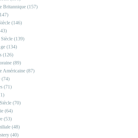
re Britannique
(157)
147)
iècle
(146)
43)
 Siècle
(139)
Âge
(134)
s
(126)
oraine
(89)
re Américaine
(87)
e
(74)
es
(71)
1)
Siècle
(70)
ie
(64)
re
(53)
iliale
(48)
stery
(40)