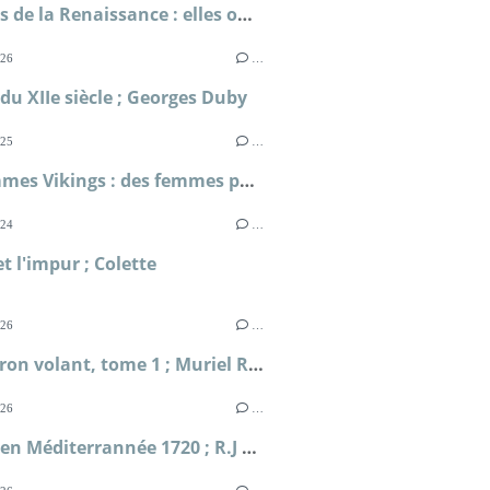
Femmes de la Renaissance : elles ont lutté pour leur liberté ; Sylvie Le Clech
026
…
u XIIe siècle ; Georges Duby
025
…
Les femmes Vikings : des femmes puissantes ; Jóhanna Katrín Friðriksdóttir
024
…
et l'impur ; Colette
026
…
L'Escadron volant, tome 1 ; Muriel Romana
026
…
Périple en Méditerrannée 1720 ; R.J Masselauze