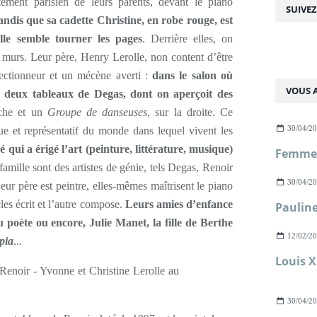
rtement parisien de leurs parents, devant le piano
SUIVE
tandis que sa cadette Christine, en robe rouge, est
elle semble tourner les pages
. Derrière elles, on
 murs. Leur père, Henry Lerolle, non content d’être
lectionneur et un mécène averti :
dans le salon où
VOUS A
és deux tableaux de Degas, dont on aperçoit des
uche et un
Groupe de danseuses
, sur la droite. Ce
30/04/2
ue et représentatif du monde dans lequel vivent les
qui a érigé l’art (peinture, littérature, musique)
famille sont des artistes de génie, tels Degas, Renoir
30/04/2
ur père est peintre, elles-mêmes maîtrisent le piano
les écrit et l’autre compose.
Leurs amies d’enfance
u poète ou encore, Julie Manet, la fille de Berthe
12/02/2
pia
...
30/04/2