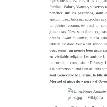
représentées chez elle, dans l’appa
familial :
l’aînée, Yvonne, s’exerce, 
penchée sur les partitions, dont 
aperçoit deux tableaux accrochés aux
un peintre reconnu, est aussi un col
jouent ses filles, sont donc expos
détails
.
Avant la course
, sur la ga
tableau est donc tout à fait symboliq
deux sœurs,
un monde bourgeois aisé 
en véritable religion
. Les amis de la 
ou encore, le compositeur Debussy. Le
à la perfection quand l’un de leurs onc
sont Geneviève Mallarmé, la fille d
Morisot et nièce du « père » d’
Olym