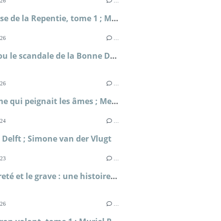
026
…
La falaise de la Repentie, tome 1 ; Marie-Béatrice Gauvin
026
…
Clodia ou le scandale de la Bonne Déesse ; Sophie Malick-Prunier
026
…
L'homme qui peignait les âmes ; Metin Arditi
024
…
 Delft ; Simone van der Vlugt
023
…
La légèreté et le grave : une histoire du XVIIIe en tableaux ; Cécile Berly
026
…