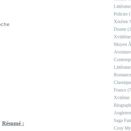
Littératu
Policier
(
Xixème S
oche
Drame
(1
Xviiième
Moyen 
Aventure
Contemp
Littératu
Romanc
Classiqu
France
(7
Xviième 
Biograph
Angleter
Saga Fam
Résumé :
Cosy My