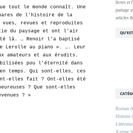
livres et 
ue tout le monde connaît. Une
partage av
hares de l'histoire de la
articles 
 vues, revues et reproduites
tie du paysage et ont l'air
QU'EST
té là. … Renoir l'a baptisé
e Lerolle au piano ». …. Leur
ux amateurs et aux érudits.
bilisées pou l'éternité dans
en temps. Qui sont-elles, ces
nt-elles fait ? Ont-elles été
heureuses ? Que sont-elles
CATÉG
evenues ? »
Roman
(
Histoire
(
Littératu
Xxème Si