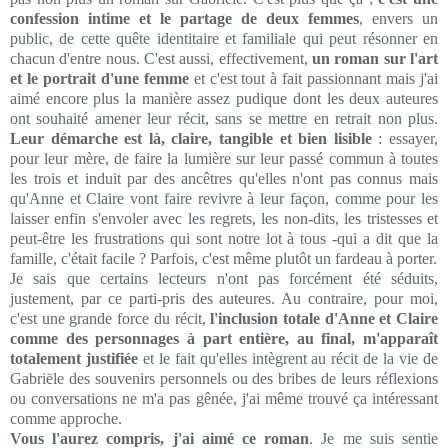
confession intime et le partage de deux femmes
, envers un
public, de cette quête identitaire et familiale qui peut résonner en
chacun d'entre nous. C'est aussi, effectivement,
un roman sur l'art
et le portrait d'une femme
et c'est tout à fait passionnant mais j'ai
aimé encore plus la manière assez pudique dont les deux auteures
ont souhaité amener leur récit, sans se mettre en retrait non plus.
Leur démarche est là, claire, tangible et bien lisible
: essayer,
pour leur mère, de faire la lumière sur leur passé commun à toutes
les trois et induit par des ancêtres qu'elles n'ont pas connus mais
qu'Anne et Claire vont faire revivre à leur façon, comme pour les
laisser enfin s'envoler avec les regrets, les non-dits, les tristesses et
peut-être les frustrations qui sont notre lot à tous -qui a dit que la
famille, c'était facile ? Parfois, c'est même plutôt un fardeau à porter.
Je sais que certains lecteurs n'ont pas forcément été séduits,
justement, par ce parti-pris des auteures. Au contraire, pour moi,
c'est une grande force du récit,
l'inclusion totale d'Anne et Claire
comme des personnages à part entière, au final, m'apparaît
totalement justifiée
et le fait qu'elles intègrent au récit de la vie de
Gabriële des souvenirs personnels ou des bribes de leurs réflexions
ou conversations ne m'a pas gênée, j'ai même trouvé ça intéressant
comme approche.
Vous l'aurez compris, j'ai aimé ce roman
. Je me suis sentie