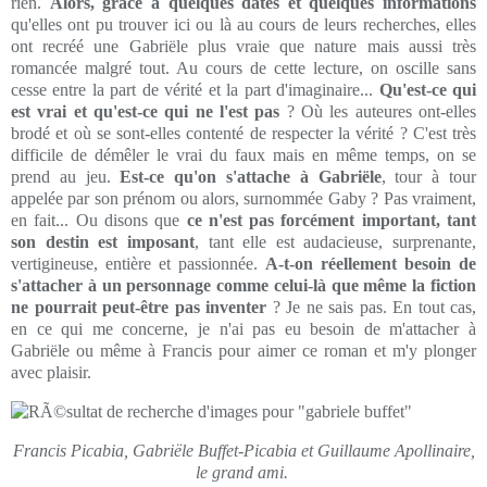
rien.
Alors, grâce à quelques dates et quelques informations
qu'elles ont pu trouver ici ou là au cours de leurs recherches, elles
ont recréé une Gabriële plus vraie que nature mais aussi très
romancée malgré tout. Au cours de cette lecture, on oscille sans
cesse entre la part de vérité et la part d'imaginaire...
Qu'est-ce qui
est vrai et qu'est-ce qui ne l'est pas
? Où les auteures ont-elles
brodé et où se sont-elles contenté de respecter la vérité ? C'est très
difficile de démêler le vrai du faux mais en même temps, on se
prend au jeu.
Est-ce qu'on s'attache à Gabriële
, tour à tour
appelée par son prénom ou alors, surnommée Gaby ? Pas vraiment,
en fait... Ou disons que
ce n'est pas forcément important, tant
son destin est imposant
, tant elle est audacieuse, surprenante,
vertigineuse, entière et passionnée.
A-t-on réellement besoin de
s'attacher à un personnage comme celui-là que même la fiction
ne pourrait peut-être pas inventer
? Je ne sais pas. En tout cas,
en ce qui me concerne, je n'ai pas eu besoin de m'attacher à
Gabriële ou même à Francis pour aimer ce roman et m'y plonger
avec plaisir.
Francis Picabia, Gabriële Buffet-Picabia et Guillaume Apollinaire,
le grand ami.