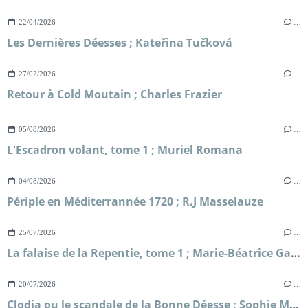
22/04/2026
…
Les Dernières Déesses ; Kateřina Tučková
27/02/2026
…
Retour à Cold Moutain ; Charles Frazier
05/08/2026
…
L'Escadron volant, tome 1 ; Muriel Romana
04/08/2026
…
Périple en Méditerrannée 1720 ; R.J Masselauze
25/07/2026
…
La falaise de la Repentie, tome 1 ; Marie-Béatrice Gauvin
20/07/2026
…
Clodia ou le scandale de la Bonne Déesse ; Sophie Malick-Prunier