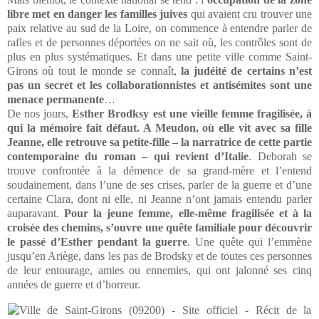
libre met en danger les familles juives
qui avaient cru trouver une
paix relative au sud de la Loire, on commence à entendre parler de
rafles et de personnes déportées on ne sait où, les contrôles sont de
plus en plus systématiques. Et dans une petite ville comme Saint-
Girons où tout le monde se connaît,
la judéité de certains n’est
pas un secret et les collaborationnistes et antisémites sont une
menace permanente
…
De nos jours,
Esther Brodksy est une vieille femme fragilisée, à
qui la mémoire fait défaut. A Meudon, où elle vit avec sa fille
Jeanne, elle retrouve sa petite-fille – la narratrice de cette partie
contemporaine du roman – qui revient d’Italie
. Deborah se
trouve confrontée à la démence de sa grand-mère et l’entend
soudainement, dans l’une de ses crises, parler de la guerre et d’une
certaine Clara, dont ni elle, ni Jeanne n’ont jamais entendu parler
auparavant.
Pour la jeune femme, elle-même fragilisée et à la
croisée des chemins, s’ouvre une quête familiale pour découvrir
le passé d’Esther pendant la guerre
. Une quête qui l’emmène
jusqu’en Ariège, dans les pas de Brodsky et de toutes ces personnes
de leur entourage, amies ou ennemies, qui ont jalonné ses cinq
années de guerre et d’horreur.