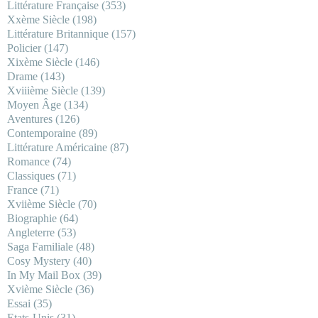
Littérature Française
(353)
Xxème Siècle
(198)
Littérature Britannique
(157)
Policier
(147)
Xixème Siècle
(146)
Drame
(143)
Xviiième Siècle
(139)
Moyen Âge
(134)
Aventures
(126)
Contemporaine
(89)
Littérature Américaine
(87)
Romance
(74)
Classiques
(71)
France
(71)
Xviième Siècle
(70)
Biographie
(64)
Angleterre
(53)
Saga Familiale
(48)
Cosy Mystery
(40)
In My Mail Box
(39)
Xvième Siècle
(36)
Essai
(35)
Etats-Unis
(31)