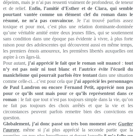
dépeints, mais je n’ai pas ressenti vraiment de profondeur, de teneur
et de relief.
Enfin, l’amitié d’Esther et de Clara, qui semble
pourtant vantée comme un élément clef du roman dans le
résumé, ne m’a pas convaincue
. Je l’ai trouvé parfois assez
toxique et pour moi, c’est plus une relation dominante-dominée
qu’une véritable amitié entre deux jeunes filles, qui se soutiennent
sans condition dans une époque pas évidente à vivre, à plus forte
raison pour des adolescentes qui découvrent aussi en même temps,
les premiers émois amoureux, les premières libertés auxquelles ont
aspire à ces âges-là.
Pour autant,
j’ai apprécié le fait que le roman soit nuancé
:
tout
n’y est pas noir ni tout blanc et l’autrice évite l’écueil du
manichéisme qui pourrait parfois être tentant
dans une situation
comme celle-ci…c’est pour cela que
j’ai apprécié les personnages
de Paul Landron ou encore Fernand Petit, apprécié non pas
pour ce qu’ils sont mais pour ce qu’ils représentent dans ce
roman
: le fait que tout n’est pas toujours simple dans la vie, qu’on
ne fait pas toujours des choix arrêtés et que la vie et les
circonstances peuvent parfois remettre bien des convictions en
question.
Globalement, j’ai donc passé un très bon moment avec
Guetter
l’aurore
, même si j’ai plus apprécié la seconde partie que la
première, un peu plus brouillonne et durant laquelle
il m’a fallu un