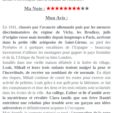
Ma Note :
★★★★★★★★
★★
Mon Avis :
En 1941,
chassés par l’avancée allemande puis par les mesures
discriminatoires du régime de Vichy, les Brodksy, juifs
d’origine russe mais installés depuis longtemps à Paris, arrivent
dans la petite ville ariégeoise de Saint-Girons
, au pied des
Pyrénées et à quelques encablures de l’Espagne – beaucoup
traverseront d’ailleurs les montagnes pour gagner le pays frontalier
et de là, l'Afrique du Nord ou bien Londres.
Installés dans une vieille maison délabrée à la lisière du village,
Leah, Mihaïl et leurs trois enfants tentent malgré la peur et
l’incertitude, de recréer un semblant de vie normale
. En dépit
des risques, Mihaïl continue de courir les routes pour exercer son
activité de pelletier, Leah grâce à son goût pour la littérature, se fait
des connaissances et tisse des liens et les trois enfants sont scolarisés
dans les écoles de la ville.
Au collège, Esther se lie d’amitié avec
la mystérieuse et révoltée Clara tandis que son frère Daniel
entretient une relation plus trouble avec un garçon aux idées
subversives
et définitivement acquises à l’occupant.
Mais bientôt, le contexte national se tend : l’
occupation de la zone