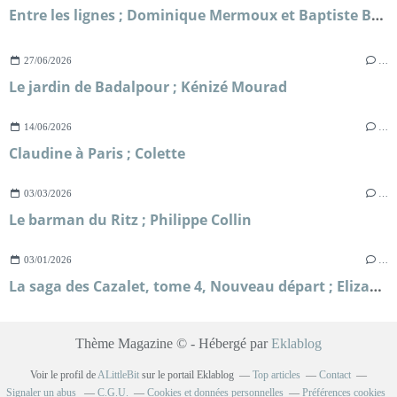
Entre les lignes ; Dominique Mermoux et Baptiste Beaulieu
27/06/2026
…
Le jardin de Badalpour ; Kénizé Mourad
14/06/2026
…
Claudine à Paris ; Colette
03/03/2026
…
Le barman du Ritz ; Philippe Collin
03/01/2026
…
La saga des Cazalet, tome 4, Nouveau départ ; Elizabeth Jane Howard
Thème Magazine © - Hébergé par
Eklablog
Voir le profil de
ALittleBit
sur le portail Eklablog
Top articles
Contact
Signaler un abus
C.G.U.
Cookies et données personnelles
Préférences cookies