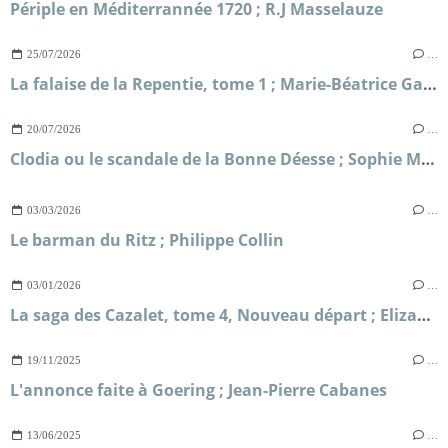
Périple en Méditerrannée 1720 ; R.J Masselauze
25/07/2026
…
La falaise de la Repentie, tome 1 ; Marie-Béatrice Gauvin
20/07/2026
…
Clodia ou le scandale de la Bonne Déesse ; Sophie Malick-Prunier
03/03/2026
…
Le barman du Ritz ; Philippe Collin
03/01/2026
…
La saga des Cazalet, tome 4, Nouveau départ ; Elizabeth Jane Howard
19/11/2025
…
L'annonce faite à Goering ; Jean-Pierre Cabanes
13/06/2025
…