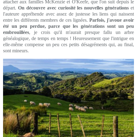
attacher aux familles McKenzie et O'Keefe, que l'on suit depuis le
départ.
On découvre avec curiosité les nouvelles générations
et
l'auteure appréhende avec assez de justesse les liens qui naissent
entre les différents membres de ces lignées.
Parfois, j'avoue avoir
été un peu perdue, parce que les générations sont un peu
embrouillées
, je crois qu'il m'aurait presque fallu un arbre
généalogique, de temps en temps ! Heureusement que l'intrigue en
elle-même compense un peu ces petits désagréments qui, au final,
sont mineurs.