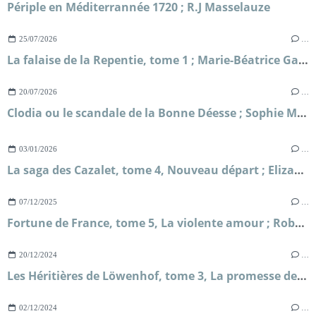
Périple en Méditerrannée 1720 ; R.J Masselauze
25/07/2026
…
La falaise de la Repentie, tome 1 ; Marie-Béatrice Gauvin
20/07/2026
…
Clodia ou le scandale de la Bonne Déesse ; Sophie Malick-Prunier
03/01/2026
…
La saga des Cazalet, tome 4, Nouveau départ ; Elizabeth Jane Howard
07/12/2025
…
Fortune de France, tome 5, La violente amour ; Robert Merle
20/12/2024
…
Les Héritières de Löwenhof, tome 3, La promesse de Solveig ; Corina Bomann
02/12/2024
…