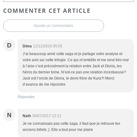
COMMENTER CET ARTICLE
Ajouter un commentaire
D
Dima
12/12/2020 05:05
J’ai beaucoup aimé cette saga et je partage votre analyse et
votre avis sur cette trilogie. Ce qui m’embête et me rend très mal
à l’aise c’est précisément la relation entre Jack et Gloria, les
héros du dernier tome. N’est-ce pas une relation incestueuse?
Jack est l’oncle de Gloria, le demi-frère de Kura?! Merci
d’avance de me répondre
Répondre
N
Nath
30/07/2017 22:21
Je ne connaissais pas cette saga, il faut que je retrouve tes
anciens billets ;). Elle a tout pour me plaire