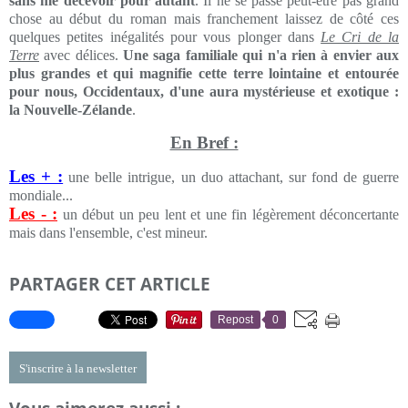
sans me décevoir pour autant
. Il ne se passe peut-être pas grand
chose au début du roman mais franchement laissez de côté ces
quelques petites inégalités pour vous plonger dans
Le Cri de la
Terre
avec délices.
Une saga familiale qui n'a rien à envier aux
plus grandes et qui magnifie cette terre lointaine et entourée
pour nous, Occidentaux, d'une aura mystérieuse et exotique :
la Nouvelle-Zélande
.
En Bref :
Les + :
une belle intrigue, un duo attachant, sur fond de guerre
mondiale...
Les - :
un début un peu lent et une fin légèrement déconcertante
mais dans l'ensemble, c'est mineur.
PARTAGER CET ARTICLE
Repost
0
S'inscrire à la newsletter