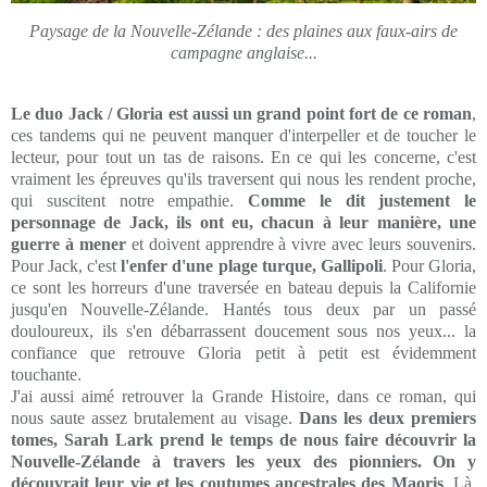
Paysage de la Nouvelle-Zélande : des plaines aux faux-airs de
campagne anglaise...
Le duo Jack / Gloria est aussi un grand point fort de ce roman
,
ces tandems qui ne peuvent manquer d'interpeller et de toucher le
lecteur, pour tout un tas de raisons. En ce qui les concerne, c'est
vraiment les épreuves qu'ils traversent qui nous les rendent proche,
qui suscitent notre empathie.
Comme le dit justement le
personnage de Jack, ils ont eu, chacun à leur manière, une
guerre à mener
et doivent apprendre à vivre avec leurs souvenirs.
Pour Jack, c'est
l'enfer d'une plage turque, Gallipoli
. Pour Gloria,
ce sont les horreurs d'une traversée en bateau depuis la Californie
jusqu'en Nouvelle-Zélande. Hantés tous deux par un passé
douloureux, ils s'en débarrassent doucement sous nos yeux... la
confiance que retrouve Gloria petit à petit est évidemment
touchante.
J'ai aussi aimé retrouver la Grande Histoire, dans ce roman, qui
nous saute assez brutalement au visage.
Dans les deux premiers
tomes, Sarah Lark prend le temps de nous faire découvrir la
Nouvelle-Zélande à travers les yeux des pionniers. On y
découvrait leur vie et les coutumes ancestrales des Maoris
. Là,