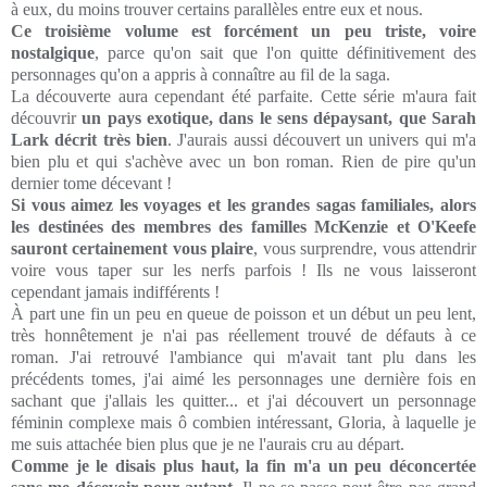
à eux, du moins trouver certains parallèles entre eux et nous.
Ce troisième volume est forcément un peu triste, voire
nostalgique
, parce qu'on sait que l'on quitte définitivement des
personnages qu'on a appris à connaître au fil de la saga.
La découverte aura cependant été parfaite. Cette série m'aura fait
découvrir
un pays exotique, dans le sens dépaysant, que Sarah
Lark décrit très bien
. J'aurais aussi découvert un univers qui m'a
bien plu et qui s'achève avec un bon roman. Rien de pire qu'un
dernier tome décevant !
Si vous aimez les voyages et les grandes sagas familiales, alors
les destinées des membres des familles McKenzie et O'Keefe
sauront certainement vous plaire
, vous surprendre, vous attendrir
voire vous taper sur les nerfs parfois ! Ils ne vous laisseront
cependant jamais indifférents !
À part une fin un peu en queue de poisson et un début un peu lent,
très honnêtement je n'ai pas réellement trouvé de défauts à ce
roman. J'ai retrouvé l'ambiance qui m'avait tant plu dans les
précédents tomes, j'ai aimé les personnages une dernière fois en
sachant que j'allais les quitter... et j'ai découvert un personnage
féminin complexe mais ô combien intéressant, Gloria, à laquelle je
me suis attachée bien plus que je ne l'aurais cru au départ.
Comme je le disais plus haut, la fin m'a un peu déconcertée