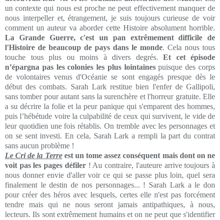
un contexte qui nous est proche ne peut effectivement manquer de
nous interpeller et, étrangement, je suis toujours curieuse de voir
comment un auteur va aborder cette Histoire absolument horrible.
La Grande Guerre, c'est un pan extrêmement difficile de
l'Histoire de beaucoup de pays dans le monde
. Cela nous tous
touche tous plus ou moins à divers degrés.
Et cet épisode
n’épargna pas les colonies les plus lointaines
puisque des corps
de volontaires venus d'Océanie se sont engagés presque dès le
début des combats. Sarah Lark restitue bien l'enfer de Gallipoli,
sans tomber pour autant sans la surenchère et l'horreur gratuite. Elle
a su décrire la folie et la peur panique qui s'emparent des hommes,
puis l’hébétude voire la culpabilité de ceux qui survivent, le vide de
leur quotidien une fois rétablis. On tremble avec les personnages et
on se sent investi. En cela, Sarah Lark a rempli la part du contrat
sans aucun problème !
Le Cri de la Terre
est un tome assez conséquent mais dont on ne
voit pas les pages défiler
! Au contraire, l'auteure arrive toujours à
nous donner envie d'aller voir ce qui se passe plus loin, quel sera
finalement le destin de nos personnages... ! Sarah Lark a le don
pour créer des héros avec lesquels, certes elle n'est pas forcément
tendre mais qui ne nous seront jamais antipathiques, à nous,
lecteurs. Ils sont extrêmement humains et on ne peut que s'identifier