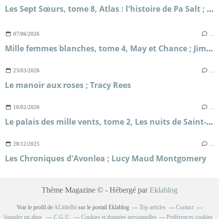
Les Sept Sœurs, tome 8, Atlas : l'histoire de Pa Salt ; Lucinda Riley et Harry Whittaker
07/06/2026
…
Mille femmes blanches, tome 4, May et Chance ; Jim Fergus
23/03/2026
…
Le manoir aux roses ; Tracy Rees
16/02/2026
…
Le palais des mille vents, tome 2, Les nuits de Saint-Pétersbourg ; Kate McAlistair
28/12/2025
…
Les Chroniques d'Avonlea ; Lucy Maud Montgomery
Thème Magazine © - Hébergé par
Eklablog
Voir le profil de
ALittleBit
sur le portail Eklablog
Top articles
Contact
Signaler un abus
C.G.U.
Cookies et données personnelles
Préférences cookies