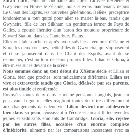
Sarah Lark
. Plus de cinquante ans après l'arrivée d'Hélène et
Gwyneira en Nouvelle-Zélande, nous suivons maintenant, depuis
Le Chant des Esprits, les nouvelles générations. Hélène, préceptrice
londonienne a tout quitté pour aller se marier là-bas, tandis que
Gwyneira, fille de lors Silkham, un gentleman farmer du Pays de
Galles, a épousé l'héritier d'un baron des moutons propriétaire de
Kiward Station, dans les Canterbury Plains.
Elles ont fait souche et après avoir suivi les aventures d'Elaine et
Kura, les deux cousines, petite-filles de Gwyneira, qui s'opposèrent
et et se jalousèrent dans Le Chant des Esprits, avant de se
réconcilier, c'est au tour de leurs propres filles, Lilian et Gloria, à
être mises sur le devant de la scène.
Nous sommes donc au tout début du XXème siècle
et Lilian et
Gloria, bien que proches, sont radicalement différentes.
Lilian est
vive et extravertie tandis que Gloria, délaissée par ses parents,
est plus timide et renfermée
.
Envoyées toutes deux dans le même pensionnat anglais, juste un
peu avant la guerre, elles réagiront toutes deux très différemment
aux changements dans leur vie.
Lilian devient une adolescente
bien dans sa peau
, réussissant à l'école et aimant flirter avec les
jeunes et séduisants étudiants de Cambridge.
Gloria, elle, rejetée
par les autres filles, accablée d'un énorme complexe
d'infériorité
, alimenté par les comparaisons incessantes avec sa