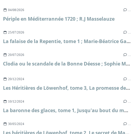
04/08/2026
…
Périple en Méditerrannée 1720 ; R.J Masselauze
25/07/2026
…
La falaise de la Repentie, tome 1 ; Marie-Béatrice Gauvin
20/07/2026
…
Clodia ou le scandale de la Bonne Déesse ; Sophie Malick-Prunier
20/12/2024
…
Les Héritières de Löwenhof, tome 3, La promesse de Solveig ; Corina Bomann
10/12/2024
…
La baronne des glaces, tome 1, Jusqu'au bout du monde ; Nicole Vosseler
30/05/2024
…
Les héritières de Löwenhof, tome 2, Le secret de Mathilda ; Corina Bomann