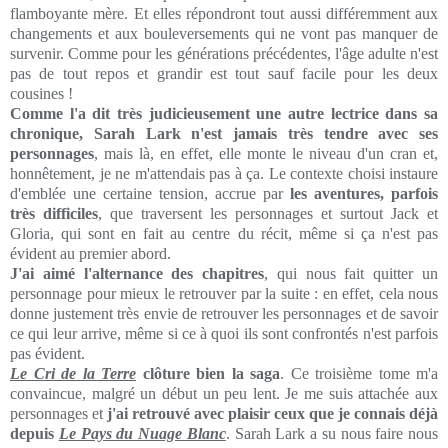
flamboyante mère. Et elles répondront tout aussi différemment aux
changements et aux bouleversements qui ne vont pas manquer de
survenir. Comme pour les générations précédentes, l'âge adulte n'est
pas de tout repos et grandir est tout sauf facile pour les deux
cousines !
Comme l'a dit très judicieusement une autre lectrice dans sa
chronique, Sarah Lark n'est jamais très tendre avec ses
personnages
, mais là, en effet, elle monte le niveau d'un cran et,
honnêtement, je ne m'attendais pas à ça. Le contexte choisi instaure
d'emblée une certaine tension, accrue par
les aventures, parfois
très difficiles
, que traversent les personnages et surtout Jack et
Gloria, qui sont en fait au centre du récit, même si ça n'est pas
évident au premier abord.
J'ai aimé l'alternance des chapitres
, qui nous fait quitter un
personnage pour mieux le retrouver par la suite : en effet, cela nous
donne justement très envie de retrouver les personnages et de savoir
ce qui leur arrive, même si ce à quoi ils sont confrontés n'est parfois
pas évident.
Le Cri de la Terre
clôture bien la saga
. Ce troisième tome m'a
convaincue, malgré un début un peu lent. Je me suis attachée aux
personnages et
j'ai retrouvé avec plaisir ceux que je connais déjà
depuis
Le Pays du Nuage Blanc
. Sarah Lark a su nous faire nous