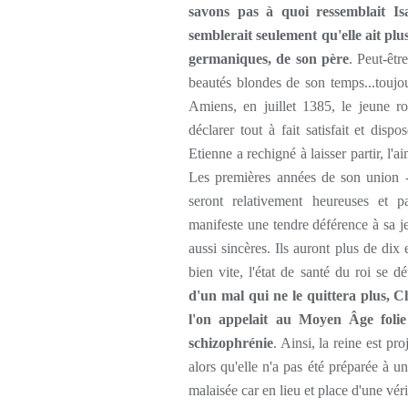
savons pas à quoi ressemblait Is
semblerait seulement qu'elle ait plus
germaniques, de son père
. Peut-êtr
beautés blondes de son temps...toujou
Amiens, en juillet 1385, le jeune r
déclarer tout à fait satisfait et di
Etienne a rechigné à laisser partir, l
Les premières années de son union -as
seront relativement heureuses et p
manifeste une tendre déférence à sa j
aussi sincères. Ils auront plus de dix 
bien vite, l'état de santé du roi se dé
d'un mal qui ne le quittera plus, 
l'on appelait au Moyen Âge folie 
schizophrénie
. Ainsi, la reine est pr
alors qu'elle n'a pas été préparée à un
malaisée car en lieu et place d'une vé