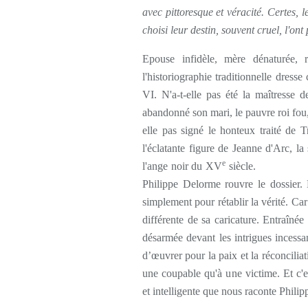
avec pittoresque et véracité. Certes, l
choisi leur destin, souvent cruel, l'o
Epouse infidèle, mère dénaturée, re
l'historiographie traditionnelle dress
VI. N'a-t-elle pas été la maîtresse d
abandonné son mari, le pauvre roi fou, 
elle pas signé le honteux traité de 
l'éclatante figure de Jeanne d'Arc, la
e
l'ange noir du XV
siècl
Philippe Delorme rouvre le dossier.
simplement pour rétablir la vérité. Ca
différente de sa caricature. Entraînée d
désarmée devant les intrigues incessan
d’œuvrer pour la paix et la réconciliat
une coupable qu'à une victime. Et c
et intelligente que nous raconte Phil