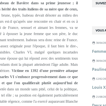
abeau de Bavière dans sa prime jeunesse ; il
SUIVE
 hérité des traits italiens de sa mère que de ceux,
e brune, typée, Isabeau devait dénoter au milieu des
rs est-il qu'après une rencontre en chair et en os à
oi de France, sensuel et aimant les femmes, va se
VOUS A
sposé à épouser la jeune femme que son père, le duc
'aimant tendrement. Isabeau sera donc reine de France.
30/04/2
sez originale pour l'époque, il faut bien le dire-,
aisibles. Charles VI, malgré quelques incartades
eune épouse qui lui répond avec des sentiments tous
30/04/2
enfants dont la plupart atteindront l'âge adulte. Mais
tériore.
Victime en 1392 d'une première attaque
Charles VI s'enfonce progressivement dans ce que
12/02/2
et que l'on qualifierait plutôt aujourd'hui de
ojetée dans un monde sans pitié, celui de la politique,
 tel rôle ; sa position est également particulièrement
21/08/2
ritable régence, comme l'a exercé auparavant Blanche