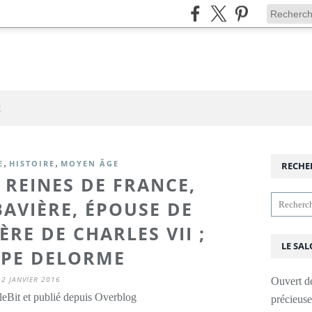
t
,
,
E
HISTOIRE
MOYEN ÂGE
RECHE
 REINES DE FRANCE,
BAVIÈRE, ÉPOUSE DE
ÈRE DE CHARLES VII ;
LE SAL
PPE DELORME
2 JANVIER 2016
Ouvert d
leBit et publié depuis Overblog
précieus