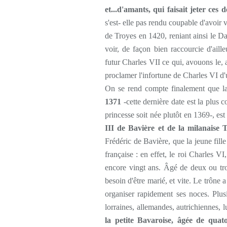
et...d'amants, qui faisait jeter ces
s'est- elle pas rendu coupable d'avoir
de Troyes en 1420, reniant ainsi le D
voir, de façon bien raccourcie d'aill
futur Charles VII ce qui, avouons le, a
proclamer l'infortune de Charles VI d'u
On se rend compte finalement que la 
1371
-cette dernière date est la plus
princesse soit née plutôt en 1369-, es
III de Bavière et de la milanaise 
Frédéric de Bavière, que la jeune fill
française : en effet, le roi Charles V
encore vingt ans. Âgé de deux ou tro
besoin d'être marié, et vite. Le trône 
organiser rapidement ses noces. Plusi
lorraines, allemandes, autrichiennes, l
la petite Bavaroise, âgée de quat