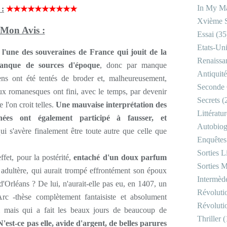
In My Ma
 :
★★★★★★★★★★
Xvième S
Mon Avis :
Essai
(35
Etats-Un
l'une des souveraines de France qui jouit de la
Renaissa
anque de sources d'époque
, donc par manque
Antiquité
iens ont été tentés de broder et, malheureusement,
Seconde 
aux romanesques ont fini, avec le temps, par devenir
Secrets
(
 l'on croit telles.
Une mauvaise interprétation des
Littératu
ées ont également participé à fausser, et
Autobiog
ui s'avère finalement être toute autre que celle que
Enquêtes
Sorties Li
fet, pour la postérité,
entaché d'un doux parfum
Sorties M
ne adultère, qui aurait trompé effrontément son époux
Intermède
'Orléans ? De lui, n'aurait-elle pas eu, en 1407, un
Révoluti
rc -thèse complètement fantaisiste et absolument
Révoluti
hui mais qui a fait les beaux jours de beaucoup de
Thriller
(
N'est-ce pas elle, avide d'argent, de belles parures