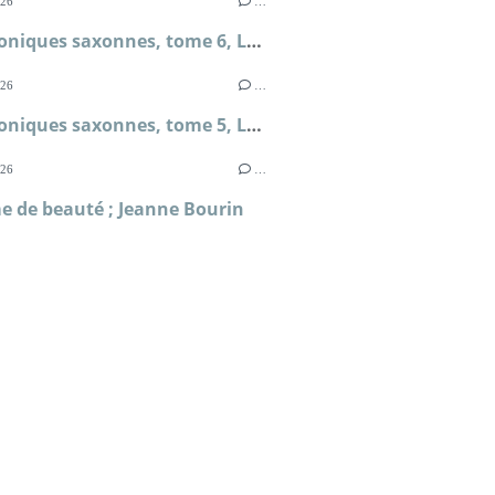
026
…
Les chroniques saxonnes, tome 6, La mort des rois ; Bernard Cornwell
026
…
Les chroniques saxonnes, tome 5, La terre en feu ; Bernard Cornwell
026
…
e de beauté ; Jeanne Bourin