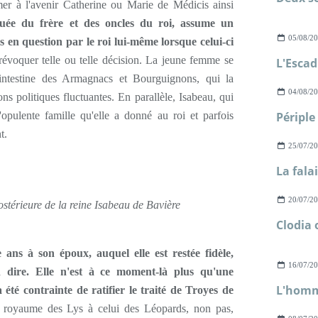
mer à l'avenir Catherine ou Marie de Médicis ainsi
quée du frère et des oncles du roi, assume un
05/08/2
 en question par le roi lui-même lorsque celui-ci
 révoquer telle ou telle décision. La jeune femme se
 intestine des Armagnacs et Bourguignons, qui la
04/08/2
ns politiques fluctuantes. En parallèle, Isabeau, qui
opulente famille qu'elle a donné au roi et parfois
t.
25/07/2
20/07/2
postérieure de la reine Isabeau de Bavière
 ans à son époux, auquel elle est restée fidèle,
16/07/2
 dire. Elle n'est à ce moment-là plus qu'une
 été contrainte de ratifier le traité de Troyes de
e royaume des Lys à celui des Léopards, non pas,