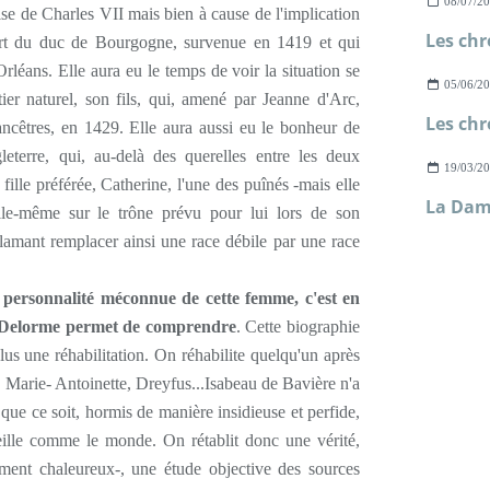
08/07/2
ise de Charles VII mais bien à cause de l'implication
rt du duc de Bourgogne, survenue en 1419 et qui
Orléans. Elle aura eu le temps de voir la situation se
05/06/2
tier naturel, son fils, qui, amené par Jeanne d'Arc,
 ancêtres, en 1429. Elle aura aussi eu le bonheur de
gleterre, qui, au-delà des querelles entre les deux
19/03/2
 fille préférée, Catherine, l'une des puînés -mais elle
La Dam
elle-même sur le trône prévu pour lui lors de son
mant remplacer ainsi une race débile par une race
 personnalité méconnue de cette femme, c'est en
pe Delorme permet de comprendre
. Cette biographie
us une réhabilitation. On réhabilite quelqu'un après
, Marie- Antoinette, Dreyfus...Isabeau de Bavière n'a
que ce soit, hormis de manière insidieuse et perfide,
eille comme le monde. On rétablit donc une vérité,
ement chaleureux-, une étude objective des sources