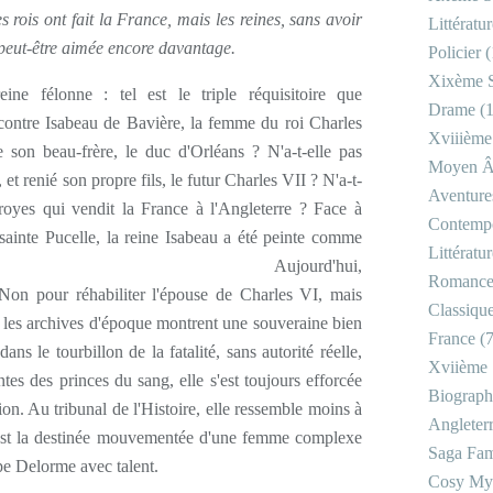
es rois ont fait la France, mais les reines, sans avoir
Littératu
nt peut-être aimée encore davantage.
Policier
(
Xixème S
ine félonne : tel est le triple réquisitoire que
Drame
(1
e contre Isabeau de Bavière, la femme du roi Charles
Xviiième
e son beau-frère, le duc d'Orléans ? N'a-t-elle pas
Moyen 
et renié son propre fils, le futur Charles VII ? N'a-t-
Aventure
Troyes qui vendit la France à l'Angleterre ? Face à
Contemp
 sainte Pucelle, la reine Isabeau a été peinte comme
Littératu
e. Aujourd'hui,
Romanc
 Non pour réhabiliter l'épouse de Charles VI, mais
Classiqu
r les archives d'époque montrent une souveraine bien
France
(7
ans le tourbillon de la fatalité, sans autorité réelle,
Xviième 
tes des princes du sang, elle s'est toujours efforcée
Biograph
ion. Au tribunal de l'Histoire, elle ressemble moins à
Angleter
'est la destinée mouvementée d'une femme complexe
Saga Fam
ippe Delorme avec talent.
Cosy My