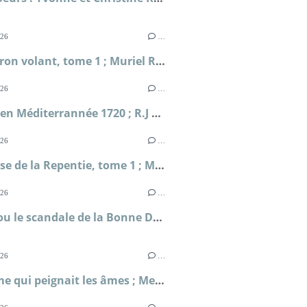
026
…
L'Escadron volant, tome 1 ; Muriel Romana
026
…
Périple en Méditerrannée 1720 ; R.J Masselauze
026
…
La falaise de la Repentie, tome 1 ; Marie-Béatrice Gauvin
026
…
Clodia ou le scandale de la Bonne Déesse ; Sophie Malick-Prunier
026
…
L'homme qui peignait les âmes ; Metin Arditi