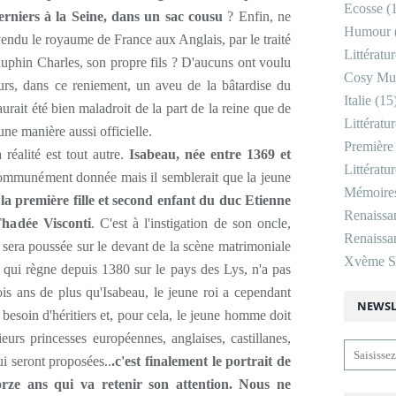
Ecosse
(1
 derniers à la Seine, dans un sac cousu
? Enfin, ne
Humour
 vendu le royaume de France aux Anglais, par le traité
Littératu
auphin Charles, son propre fils ? D'aucuns ont voulu
Cosy Mu
eurs, dans ce reniement, un aveu de la bâtardise du
Italie
(15
urait été bien maladroit de la part de la reine que de
Littératu
ne manière aussi officielle.
Première
réalité est tout autre.
Isabeau, née entre 1369 et
Littératu
 communément donnée mais il semblerait que la jeune
Mémoire
t
la première fille et second enfant du duc Etienne
Renaissa
Thadée Visconti
. C'est à l'instigation de son oncle,
Renaissan
e sera poussée sur le devant de la scène matrimoniale
Xvème Si
I, qui règne depuis 1380 sur le pays des Lys, n'a pas
is ans de plus qu'Isabeau, le jeune roi a cependant
NEWSL
a besoin d'héritiers et, pour cela, le jeune homme doit
eurs princesses européennes, anglaises, castillanes,
ui seront proposées..
.c'est finalement le portrait de
orze ans qui va retenir son attention. Nous ne