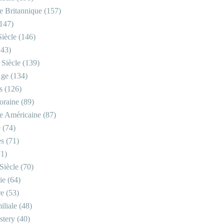
re Britannique
(157)
147)
iècle
(146)
43)
 Siècle
(139)
Âge
(134)
s
(126)
oraine
(89)
re Américaine
(87)
e
(74)
es
(71)
1)
Siècle
(70)
ie
(64)
re
(53)
iliale
(48)
stery
(40)