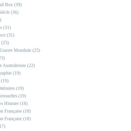
il Box
(39)
iècle
(36)
)
is
(31)
nce
(31)
(25)
Guerre Mondiale
(25)
23)
re Australienne
(22)
raphie
(19)
(19)
ttéraires
(19)
ensuelles
(19)
s Histoire
(18)
on Française
(18)
on Française
(18)
17)