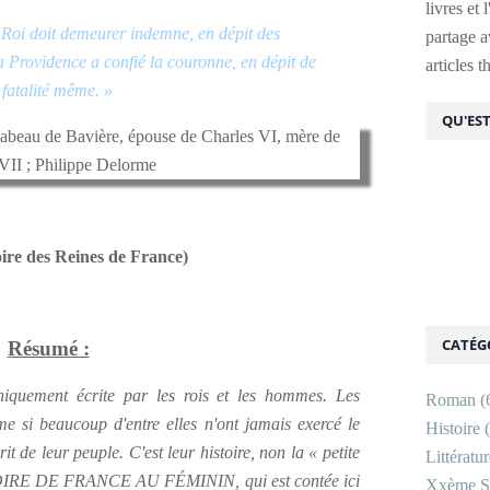
livres et 
 Roi doit demeurer indemne, en dépit des
partage av
a Providence a confié la couronne, en dépit de
articles 
 fatalité même. »
QU'EST
oire des Reines de France)
CATÉG
Résumé :
niquement écrite par les rois et les hommes. Les
Roman
(
me si beaucoup d'entre elles n'ont jamais exercé le
Histoire
(
rit de leur peuple. C'est leur histoire, non la « petite
Littératu
ISTOIRE DE FRANCE AU
FÉMININ
, qui est contée ici
Xxème Si