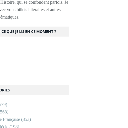
l'Histoire, qui se confondent parfois. Je
ec vous billets littéraires et autres
thématiques.
-CE QUE JE LIS EN CE MOMENT ?
ORIES
679)
568)
re Française
(353)
ècle
(198)