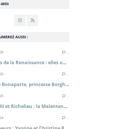
Z-MOI
IMEREZ AUSSI :
026
…
Femmes de la Renaissance : elles ont lutté pour leur liberté ; Sylvie Le Clech
025
…
Pauline Bonaparte, princesse Borghèse ; Florence de Baudus
025
…
Louis XIII et Richelieu : la Malentente ; Simone Bertière
024
…
Deux soeurs : Yvonne et Christine Rouart muses de l'impressionnisme ; Dominique Bona