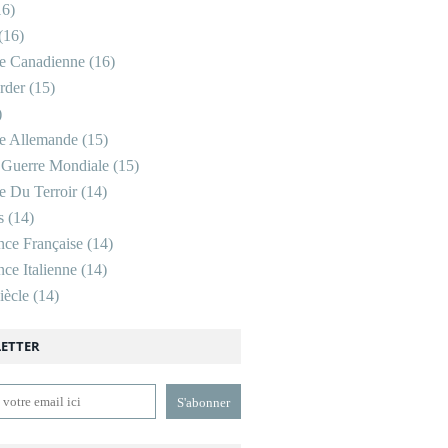
6)
(16)
re Canadienne
(16)
rder
(15)
)
re Allemande
(15)
 Guerre Mondiale
(15)
re Du Terroir
(14)
s
(14)
nce Française
(14)
ce Italienne
(14)
ècle
(14)
ETTER