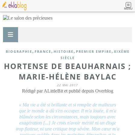
MENU
,
,
,
,
BIOGRAPHIE
FRANCE
HISTOIRE
PREMIER EMPIRE
XIXÈME
SIÈCLE
HORTENSE DE BEAUHARNAIS ;
MARIE-HÉLÈNE BAYLAC
22 MAI 2017
Rédigé par ALittleBit et publié depuis Overblog
« Ma vie a été si brillante et si remplie de malheurs
que le monde a dû s'en occuper. Il m'a louée, il m'a
blâmée selon les circonstances, mais toujours avec
exagération [...] Je crois n'avoir mérité ni un éloge
trop flatteur, ni une critique trop sévère. Mon cœur m'a
toujours guidée dans les moindres démarches et le