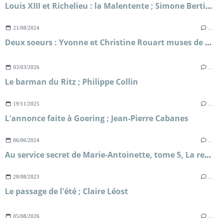
Louis XIII et Richelieu : la Malentente ; Simone Bertière
21/08/2024
…
Deux soeurs : Yvonne et Christine Rouart muses de l'impressionnisme ; Dominique Bona
03/03/2026
…
Le barman du Ritz ; Philippe Collin
19/11/2025
…
L'annonce faite à Goering ; Jean-Pierre Cabanes
06/06/2024
…
Au service secret de Marie-Antoinette, tome 5, La reine se confine ; Frédéric Lenormand
28/08/2023
…
Le passage de l'été ; Claire Léost
05/08/2026
…