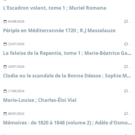
L'Escadron volant, tome 1 ; Muriel Romana
04/08/2026
…
Périple en Méditerrannée 1720 ; R.J Masselauze
25/07/2026
…
La falaise de la Repentie, tome 1 ; Marie-Béatrice Gauvin
20/07/2026
…
Clodia ou le scandale de la Bonne Déesse ; Sophie Malick-Prunier
17/06/2024
…
Marie-Louise ; Charles-Éloi Vial
06/05/2024
…
Mémoires : de 1820 à 1848 (volume 2) ; Adèle d'Osmond comtesse de Boigne