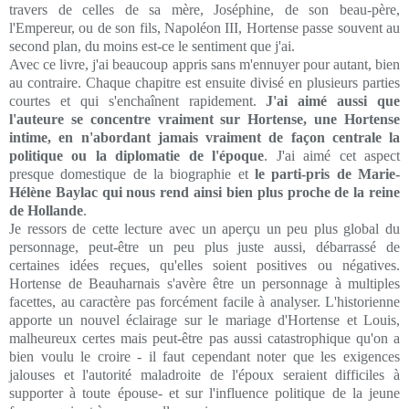
travers de celles de sa mère, Joséphine, de son beau-père,
l'Empereur, ou de son fils, Napoléon III, Hortense passe souvent au
second plan, du moins est-ce le sentiment que j'ai.
Avec ce livre, j'ai beaucoup appris sans m'ennuyer pour autant, bien
au contraire. Chaque chapitre est ensuite divisé en plusieurs parties
courtes et qui s'enchaînent rapidement.
J'ai aimé aussi que
l'auteure se concentre vraiment sur Hortense, une Hortense
intime, en n'abordant jamais vraiment de façon centrale la
politique ou la diplomatie de l'époque
. J'ai aimé cet aspect
presque domestique de la biographie et
le parti-pris de Marie-
Hélène Baylac qui nous rend ainsi bien plus proche de la reine
de Hollande
.
Je ressors de cette lecture avec un aperçu un peu plus global du
personnage, peut-être un peu plus juste aussi, débarrassé de
certaines idées reçues, qu'elles soient positives ou négatives.
Hortense de Beauharnais s'avère être un personnage à multiples
facettes, au caractère pas forcément facile à analyser. L'historienne
apporte un nouvel éclairage sur le mariage d'Hortense et Louis,
malheureux certes mais peut-être pas aussi catastrophique qu'on a
bien voulu le croire - il faut cependant noter que les exigences
jalouses et l'autorité maladroite de l'époux seraient difficiles à
supporter à toute épouse- et sur l'influence politique de la jeune