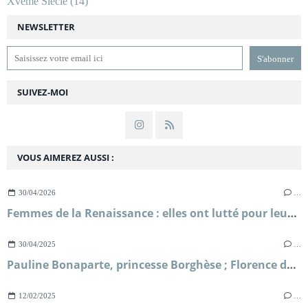
Xvème Siècle
(14)
NEWSLETTER
SUIVEZ-MOI
VOUS AIMEREZ AUSSI :
30/04/2026
…
Femmes de la Renaissance : elles ont lutté pour leur liberté ; Sylvie Le Clech
30/04/2025
…
Pauline Bonaparte, princesse Borghèse ; Florence de Baudus
12/02/2025
…