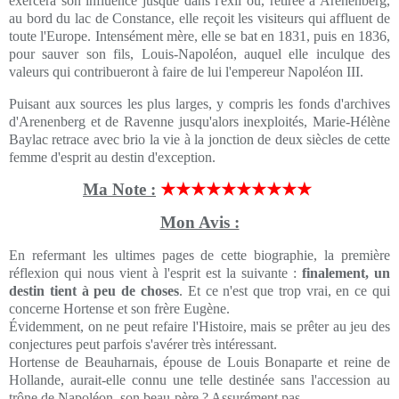
exercera son influence jusque dans l'exil où, retirée à Arenenberg,
au bord du lac de Constance, elle reçoit les visiteurs qui affluent de
toute l'Europe. Intensément mère, elle se bat en 1831, puis en 1836,
pour sauver son fils, Louis-Napoléon, auquel elle inculque des
valeurs qui contribueront à faire de lui l'empereur Napoléon III.
Puisant aux sources les plus larges, y compris les fonds d'archives
d'Arenenberg et de Ravenne jusqu'alors inexploités, Marie-Hélène
Baylac retrace avec brio la vie à la jonction de deux siècles de cette
femme d'esprit au destin d'exception.
Ma Note :
★★★★★★★★★★
Mon Avis :
En refermant les ultimes pages de cette biographie, la première
réflexion qui nous vient à l'esprit est la suivante :
finalement, un
destin tient à peu de choses
. Et ce n'est que trop vrai, en ce qui
concerne Hortense et son frère Eugène.
Évidemment, on ne peut refaire l'Histoire, mais se prêter au jeu des
conjectures peut parfois s'avérer très intéressant.
Hortense de Beauharnais, épouse de Louis Bonaparte et reine de
Hollande, aurait-elle connu une telle destinée sans l'accession au
trône de Napoléon, son beau-père ? Assurément pas.