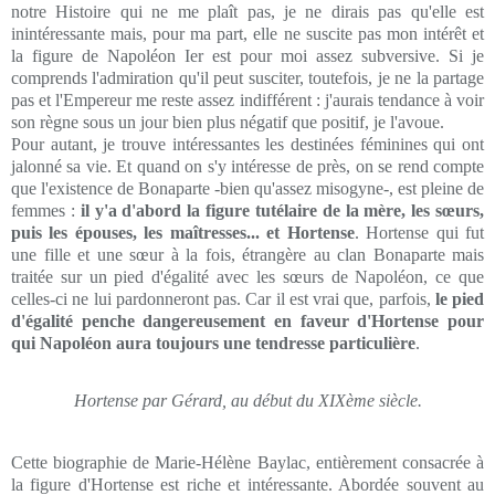
notre Histoire qui ne me plaît pas, je ne dirais pas qu'elle est
inintéressante mais, pour ma part, elle ne suscite pas mon intérêt et
la figure de Napoléon Ier est pour moi assez subversive. Si je
comprends l'admiration qu'il peut susciter, toutefois, je ne la partage
pas et l'Empereur me reste assez indifférent : j'aurais tendance à voir
son règne sous un jour bien plus négatif que positif, je l'avoue.
Pour autant, je trouve intéressantes les destinées féminines qui ont
jalonné sa vie. Et quand on s'y intéresse de près, on se rend compte
que l'existence de Bonaparte -bien qu'assez misogyne-, est pleine de
femmes :
il y'a d'abord la figure tutélaire de la mère, les
sœurs
,
puis les épouses, les maîtresses... et Hortense
. Hortense qui fut
une fille et une
sœur
à la fois, étrangère au clan Bonaparte mais
traitée sur un pied d'égalité avec les
sœurs
de Napoléon, ce que
celles-ci ne lui pardonneront pas. Car il est vrai que, parfois,
le pied
d'égalité penche dangereusement en faveur d'Hortense pour
qui Napoléon aura toujours une tendresse particulière
.
Hortense par Gérard, au début du XIXème siècle.
Cette biographie de Marie-Hélène Baylac, entièrement consacrée à
la figure d'Hortense est riche et intéressante. Abordée souvent au