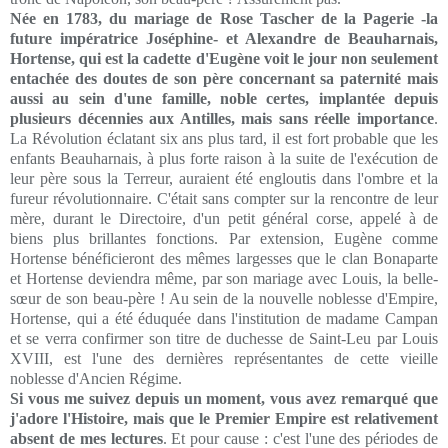
Née en 1783, du mariage de Rose Tascher de la Pagerie -la
future impératrice Joséphine- et Alexandre de Beauharnais,
Hortense, qui est la cadette d'Eugène voit le jour non seulement
entachée des doutes de son père concernant sa paternité mais
aussi au sein d'une famille, noble certes, implantée depuis
plusieurs décennies aux Antilles, mais sans réelle importance
.
La Révolution éclatant six ans plus tard, il est fort probable que les
enfants Beauharnais, à plus forte raison à la suite de l'exécution de
leur père sous la Terreur, auraient été engloutis dans l'ombre et la
fureur
révolutionnaire
. C'était sans compter sur la rencontre de leur
mère, durant le Directoire, d'un petit général corse, appelé à de
biens plus brillantes fonctions. Par extension, Eugène comme
Hortense bénéficieront des mêmes largesses que le clan Bonaparte
et Hortense deviendra même, par son mariage avec Louis, la belle-
sœur
de son beau-père ! Au sein de la nouvelle noblesse d'Empire,
Hortense, qui a été éduquée dans l'institution de madame Campan
et se verra confirmer son titre de duchesse de Saint-Leu par Louis
XVIII, est l'une des dernières représentantes de cette vieille
noblesse d'Ancien Régime.
Si vous me suivez depuis un moment, vous avez remarqué que
j'adore l'Histoire, mais que le Premier Empire est relativement
absent de mes lectures
. Et pour cause : c'est l'une des périodes de