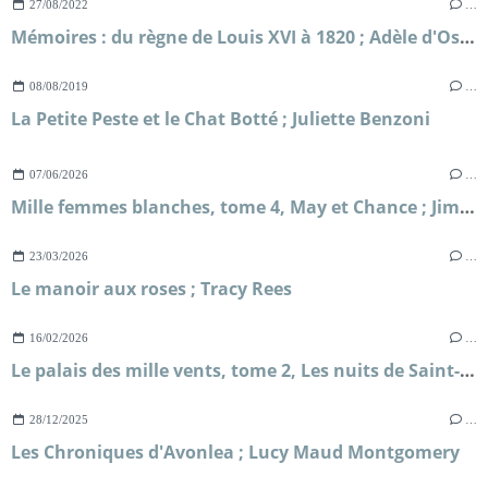
27/08/2022
…
Mémoires : du règne de Louis XVI à 1820 ; Adèle d'Osmond, comtesse de Boigne
08/08/2019
…
La Petite Peste et le Chat Botté ; Juliette Benzoni
07/06/2026
…
Mille femmes blanches, tome 4, May et Chance ; Jim Fergus
23/03/2026
…
Le manoir aux roses ; Tracy Rees
16/02/2026
…
Le palais des mille vents, tome 2, Les nuits de Saint-Pétersbourg ; Kate McAlistair
28/12/2025
…
Les Chroniques d'Avonlea ; Lucy Maud Montgomery