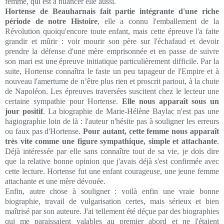
femme, qui est à nuancer elle aussi.
Hortense de Beauharnais fait partie intégrante d'une riche
période de notre Histoire
, elle a connu l'emballement de la
Révolution quoiqu'encore toute enfant, mais cette épreuve l'a faite
grandir et mûrir : voir mourir son père sur l'échafaud et devoir
prendre la défense d'une mère emprisonnée et en passe de suivre
son mari est une épreuve initiatique particulièrement difficile. Par la
suite, Hortense connaîtra le faste un peu tapageur de l'Empire et à
nouveau l'amertume de
n’être
plus rien et proscrit partout, à la chute
de Napoléon. Les épreuves traversées suscitent chez le lecteur une
certaine sympathie pour Hortense.
Elle nous apparaît sous un
jour positif
. La biographie de Marie-Hélène Baylac n'est pas une
hagiographie loin de là : l'auteur n'hésite pas à souligner les erreurs
ou faux pas d'Hortense.
Pour autant, cette femme nous apparaît
très vite comme une figure sympathique, simple et attachante
.
Déjà intéressée par elle sans connaître tout de sa vie, je dois dire
que la relative bonne opinion que j'avais déjà s'est confirmée avec
cette lecture. Hortense fut une enfant courageuse, une jeune femme
attachante et une mère dévouée.
Enfin, autre chose à souligner : voilà enfin une vraie bonne
biographie, travail de vulgarisation certes, mais sérieux et bien
maîtrisé par son auteure. J'ai tellement été déçue par des biographies
qui me paraissaient valables au premier abord et ne l'étaient