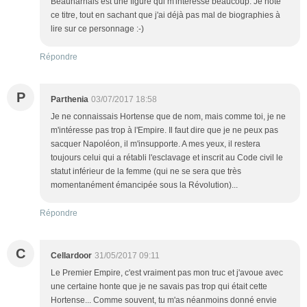
Beauharnais est une figure qui m'intéresse beaucoup. Je note
ce titre, tout en sachant que j'ai déjà pas mal de biographies à
lire sur ce personnage :-)
Répondre
P
Parthenia
03/07/2017 18:58
Je ne connaissais Hortense que de nom, mais comme toi, je ne
m'intéresse pas trop à l'Empire. Il faut dire que je ne peux pas
sacquer Napoléon, il m'insupporte. A mes yeux, il restera
toujours celui qui a rétabli l'esclavage et inscrit au Code civil le
statut inférieur de la femme (qui ne se sera que très
momentanément émancipée sous la Révolution)...
Répondre
C
Cellardoor
31/05/2017 09:11
Le Premier Empire, c'est vraiment pas mon truc et j'avoue avec
une certaine honte que je ne savais pas trop qui était cette
Hortense... Comme souvent, tu m'as néanmoins donné envie