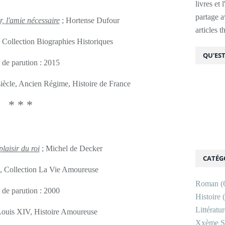
livres et 
partage av
l'amie nécessaire
; Hortense Dufour
articles 
 Collection Biographies Historiques
QU'EST
 de parution : 2015
siècle, Ancien Régime, Histoire de France
* * *
laisir du roi
; Michel de Decker
CATÉG
d, Collection La Vie Amoureuse
Roman
(
 de parution : 2000
Histoire
(
Littératu
, Louis XIV, Histoire Amoureuse
Xxème Si