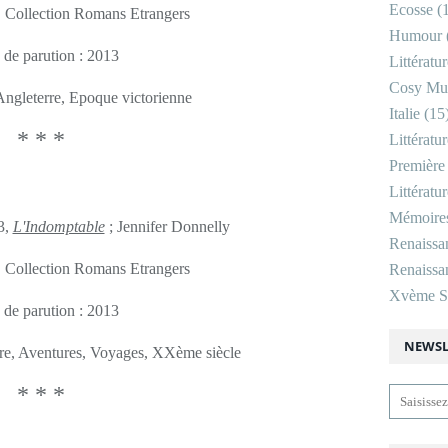
Ecosse
(1
, Collection Romans Etrangers
Humour
 de parution : 2013
Littératu
Cosy Mu
 Angleterre, Epoque victorienne
Italie
(15
* * *
Littératu
Première
Littératu
Mémoire
3,
L'Indomptable
; Jennifer Donnelly
Renaissa
, Collection Romans Etrangers
Renaissan
Xvème Si
 de parution : 2013
NEWSL
erre, Aventures, Voyages, XXème siècle
* * *