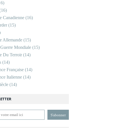
6)
(16)
re Canadienne
(16)
rder
(15)
)
re Allemande
(15)
 Guerre Mondiale
(15)
re Du Terroir
(14)
s
(14)
nce Française
(14)
ce Italienne
(14)
ècle
(14)
ETTER