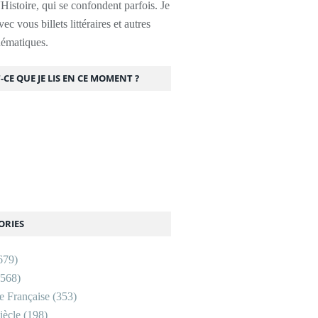
l'Histoire, qui se confondent parfois. Je
ec vous billets littéraires et autres
thématiques.
-CE QUE JE LIS EN CE MOMENT ?
ORIES
679)
568)
re Française
(353)
ècle
(198)