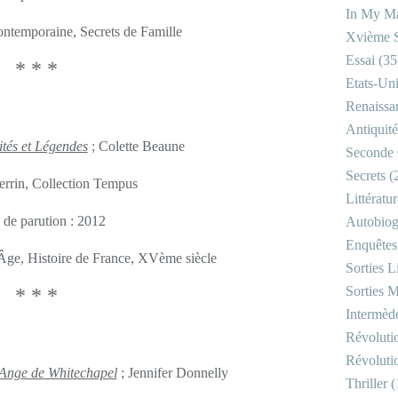
In My Ma
Contemporaine, Secrets de Famille
Xvième S
Essai
(35
* * *
Etats-Un
Renaissa
Antiquité
ités et Légendes
; Colette Beaune
Seconde 
Secrets
(
errin, Collection Tempus
Littératu
 de parution : 2012
Autobiog
Enquêtes
 Âge, Histoire de France, XVème siècle
Sorties Li
Sorties M
* * *
Intermède
Révoluti
Révoluti
Ange de Whitechapel
; Jennifer Donnelly
Thriller
(