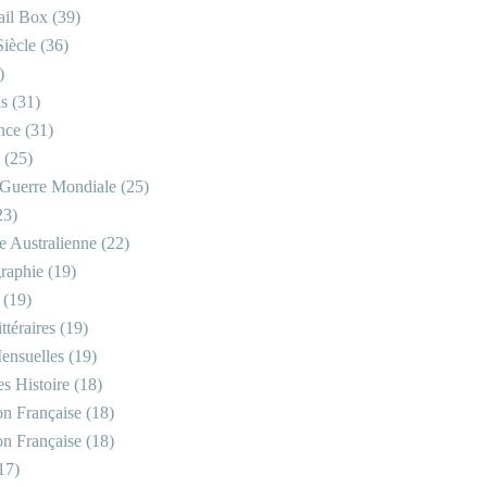
il Box
(39)
iècle
(36)
)
is
(31)
nce
(31)
(25)
Guerre Mondiale
(25)
23)
re Australienne
(22)
raphie
(19)
(19)
ttéraires
(19)
ensuelles
(19)
s Histoire
(18)
on Française
(18)
on Française
(18)
17)