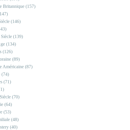
re Britannique
(157)
147)
iècle
(146)
43)
 Siècle
(139)
Âge
(134)
s
(126)
oraine
(89)
re Américaine
(87)
e
(74)
es
(71)
1)
Siècle
(70)
ie
(64)
re
(53)
iliale
(48)
stery
(40)