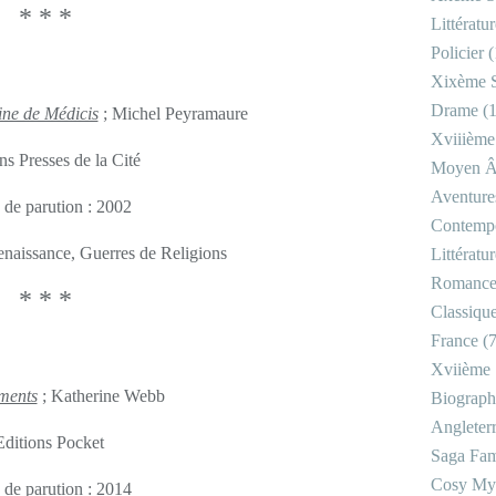
* * *
Littératu
Policier
(
Xixème S
Drame
(1
ne de Médicis
; Michel Peyramaure
Xviiième
ns Presses de la Cité
Moyen 
Aventure
 de parution : 2002
Contemp
Renaissance, Guerres de Religions
Littératu
Romanc
* * *
Classiqu
France
(7
Xviième 
ments
; Katherine Webb
Biograph
Angleter
Editions Pocket
Saga Fam
Cosy My
 de parution : 2014