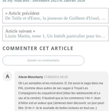
In My Mail Box - Décembre 2025 et Janvier 2026
De Taille et d'Estoc, la jeunesse de Guilhem d'Ussel, chevalier troubadour ; Jean d'Aillon
Lizzie Martin, tome 1, Un Intérêt particulier pour les Morts ; Ann Granger
COMMENTER CET ARTICLE
Ajouter un commentaire
A
Alison Mossharty
27/08/2015 06:20
Oh Les semailles et les moissons :D J'ai aussi la saga dans ma
PAL (comme deux autres de ses sagas à Troyat Les
Compagnons du coquelicot dont j'étais fan adolescente et Le
sac et la cendre). Il faudrait que je les commence !<br /> Jean
d'Aillon est un auteur que j'aimerais bien découvrir, un jour peut-
être :D<br /> Je te souhaite de belles lectures en tout cas ;)