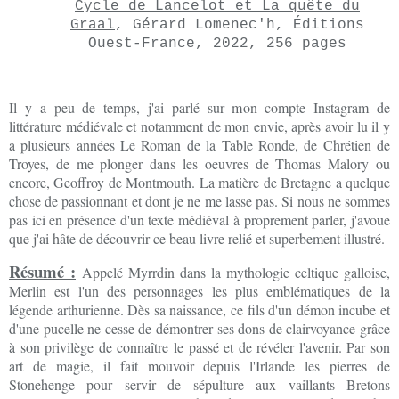
Cycle de Lancelot et La quête du
Graal
, Gérard Lomenec'h, Éditions
Ouest-France, 2022, 256 pages
Il y a peu de temps, j'ai parlé sur mon compte Instagram de
littérature médiévale et notamment de mon envie, après avoir lu il y
a plusieurs années Le Roman de la Table Ronde, de Chrétien de
Troyes, de me plonger dans les oeuvres de Thomas Malory ou
encore, Geoffroy de Montmouth. La matière de Bretagne a quelque
chose de passionnant et dont je ne me lasse pas. Si nous ne sommes
pas ici en présence d'un texte médiéval à proprement parler, j'avoue
que j'ai hâte de découvrir ce beau livre relié et superbement illustré.
Résumé :
Appelé Myrrdin dans la mythologie celtique galloise,
Merlin est l'un des personnages les plus emblématiques de la
légende arthurienne. Dès sa naissance, ce fils d'un démon incube et
d'une pucelle ne cesse de démontrer ses dons de clairvoyance grâce
à son privilège de connaître le passé et de révéler l'avenir. Par son
art de magie, il fait mouvoir depuis l'Irlande les pierres de
Stonehenge pour servir de sépulture aux vaillants Bretons