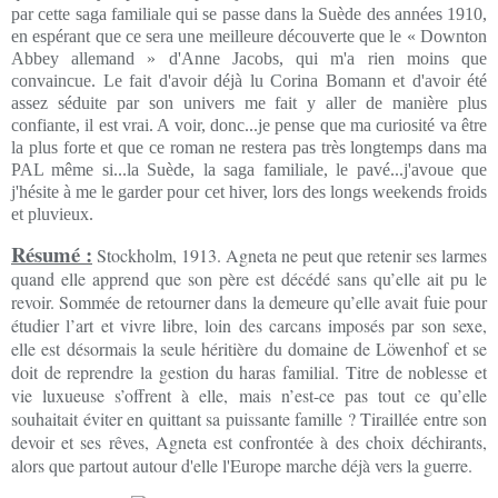
par cette saga familiale qui se passe dans la Suède des années 1910,
en espérant que ce sera une meilleure découverte que le « Downton
Abbey allemand » d'Anne Jacobs, qui m'a rien moins que
convaincue. Le fait d'avoir déjà lu Corina Bomann et d'avoir été
assez séduite par son univers me fait y aller de manière plus
confiante, il est vrai. A voir, donc...je pense que ma curiosité va être
la plus forte et que ce roman ne restera pas très longtemps dans ma
PAL même si...la Suède, la saga familiale, le pavé...j'avoue que
j'hésite à me le garder pour cet hiver, lors des longs weekends froids
et pluvieux.
Résumé :
Stockholm, 1913. Agneta ne peut que retenir ses larmes
quand elle apprend que son père est décédé sans qu’elle ait pu le
revoir. Sommée de retourner dans la demeure qu’elle avait fuie pour
étudier l’art et vivre libre, loin des carcans imposés par son sexe,
elle est désormais la seule héritière du domaine de Löwenhof et se
doit de reprendre la gestion du haras familial. Titre de noblesse et
vie luxueuse s’offrent à elle, mais n’est-ce pas tout ce qu’elle
souhaitait éviter en quittant sa puissante famille ? Tiraillée entre son
devoir et ses rêves, Agneta est confrontée à des choix déchirants,
alors que partout autour d'elle l'Europe marche déjà vers la guerre.