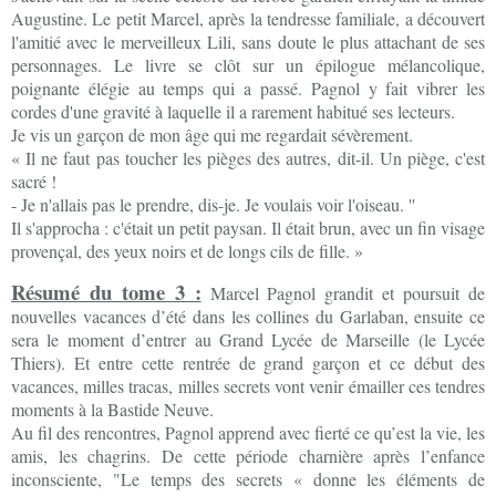
Augustine. Le petit Marcel, après la tendresse familiale, a découvert
l'amitié avec le merveilleux Lili, sans doute le plus attachant de ses
personnages. Le livre se clôt sur un épilogue mélancolique,
poignante élégie au temps qui a passé. Pagnol y fait vibrer les
cordes d'une gravité à laquelle il a rarement habitué ses lecteurs.
Je vis un garçon de mon âge qui me regardait sévèrement.
« Il ne faut pas toucher les pièges des autres, dit-il. Un piège, c'est
sacré !
- Je n'allais pas le prendre, dis-je. Je voulais voir l'oiseau. ''
Il s'approcha : c'était un petit paysan. Il était brun, avec un fin visage
provençal, des yeux noirs et de longs cils de fille. »
Résumé du tome 3 :
Marcel Pagnol grandit et poursuit de
nouvelles vacances d’été dans les collines du Garlaban, ensuite ce
sera le moment d’entrer au Grand Lycée de Marseille (le Lycée
Thiers). Et entre cette rentrée de grand garçon et ce début des
vacances, milles tracas, milles secrets vont venir émailler ces tendres
moments à la Bastide Neuve.
Au fil des rencontres, Pagnol apprend avec fierté ce qu’est la vie, les
amis, les chagrins. De cette période charnière après l’enfance
inconsciente, "Le temps des secrets « donne les éléments de