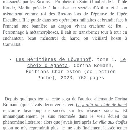
massacrés par les Saxons. - Prophète du Saint Graal et de la Table
Ronde, Merlin préside à la naissance secrète d'Arthur et à son
avènement comme roi des Bretons lors de l'épreuve de l'épée
Escalibur. Il le guide dans ses opérations militaires et brandit face à
l'ennemi une bannière au dragon vivant cracheur de feu. .
Personnage à métamorphoses, il sait se transformer tour à tour en
enchanteur, beau ménestrel de harpe ou vieillard bossu à
Camaalot.
Les Héritières de Löwenhof
, tome 1,
Le
choix d'Agneta
, Corina Bomann,
Éditions Charleston (collection
Poche), 2023, 752 pages
Depuis quelques temps, cette saga de l'autrice allemande Corina
Bomann (que j'avais découverte avec
Le jardin au clair de lune
)
rencontre beaucoup de succès sur les réseaux sociaux. Et
immanquablement, je suis retombée dans le vieil écueil du
phénomène littéraire : alors que j'avais juré après
La villa aux étoffes
qu'on ne m'y reprendrait plus, je me suis finalement laissée tenter