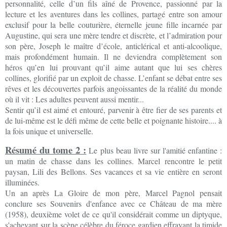
personnalité, celle d’un fils aîné de Provence, passionné par la
lecture et les aventures dans les collines, partagé entre son amour
exclusif pour la belle couturière, éternelle jeune fille incarnée par
Augustine, qui sera une mère tendre et discrète, et l’admiration pour
son père, Joseph le maître d’école, anticlérical et anti-alcoolique,
mais profondément humain. Il ne deviendra complètement son
héros qu’en lui prouvant qu’il aime autant que lui ses chères
collines, glorifié par un exploit de chasse. L’enfant se débat entre ses
rêves et les découvertes parfois angoissantes de la réalité du monde
où il vit : Les adultes peuvent aussi mentir...
Sentir qu’il est aimé et entouré, parvenir à être fier de ses parents et
de lui-même est le défi même de cette belle et poignante histoire.... à
la fois unique et universelle.
Résumé du tome 2 :
Le plus beau livre sur l'amitié enfantine :
un matin de chasse dans les collines. Marcel rencontre le petit
paysan, Lili des Bellons. Ses vacances et sa vie entière en seront
illuminées.
Un an après La Gloire de mon père, Marcel Pagnol pensait
conclure ses Souvenirs d'enfance avec ce Château de ma mère
(1958), deuxième volet de ce qu'il considérait comme un diptyque,
s'achevant sur la scène célèbre du féroce gardien effrayant la timide