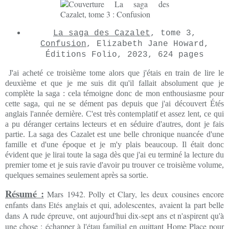
La saga des Cazalet
, tome 3,
Confusion
, Elizabeth Jane Howard,
Éditions Folio, 2023, 624 pages
J'ai acheté ce troisième tome alors que j'étais en train de lire le
deuxième et que je me suis dit qu'il fallait absolument que je
complète la saga : cela témoigne donc de mon enthousiasme pour
cette saga, qui ne se dément pas depuis que j'ai découvert Étés
anglais l'année dernière. C'est très contemplatif et assez lent, ce qui
a pu déranger certains lecteurs et en séduire d'autres, dont je fais
partie. La saga des Cazalet est une belle chronique nuancée d'une
famille et d'une époque et je m'y plais beaucoup. Il était donc
évident que je lirai toute la saga dès que j'ai eu terminé la lecture du
premier tome et je suis ravie d'avoir pu trouver ce troisième volume,
quelques semaines seulement après sa sortie.
Résumé :
Mars 1942. Polly et Clary, les deux cousines encore
enfants dans Etés anglais et qui, adolescentes, avaient la part belle
dans A rude épreuve, ont aujourd'hui dix-sept ans et n'aspirent qu'à
une chose : échapper à l'étau familial en quittant Home Place pour