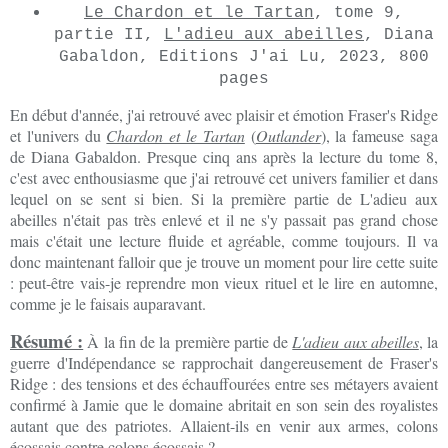
Le Chardon et le Tartan
, tome 9,
partie II,
L'adieu aux abeilles
, Diana
Gabaldon, Editions J'ai Lu, 2023, 800
pages
En début d'année, j'ai retrouvé avec plaisir et émotion Fraser's Ridge
et l'univers du
Chardon et le Tartan
(
Outlander
), la fameuse saga
de Diana Gabaldon. Presque cinq ans après la lecture du tome 8,
c'est avec enthousiasme que j'ai retrouvé cet univers familier et dans
lequel on se sent si bien. Si la première partie de L'adieu aux
abeilles n'était pas très enlevé et il ne s'y passait pas grand chose
mais c'était une lecture fluide et agréable, comme toujours. Il va
donc maintenant falloir que je trouve un moment pour lire cette suite
: peut-être vais-je reprendre mon vieux rituel et le lire en automne,
comme je le faisais auparavant.
Résumé :
À la fin de la première partie de
L'adieu aux abeilles
, la
guerre d'Indépendance se rapprochait dangereusement de Fraser's
Ridge : des tensions et des échauffourées entre ses métayers avaient
confirmé à Jamie que le domaine abritait en son sein des royalistes
autant que des patriotes. Allaient-ils en venir aux armes, colons
écossais contre colons écossais ?