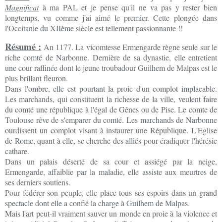
Magnificat
à ma PAL et je pense qu'il ne va pas y rester bien
longtemps, vu comme j'ai aimé le premier. Cette plongée dans
l'Occitanie du XIIème siècle est tellement passionnante !!
Résumé :
An 1177. La vicomtesse Ermengarde règne seule sur le
riche comté de Narbonne. Dernière de sa dynastie, elle entretient
une cour raffinée dont le jeune troubadour Guilhem de Malpas est le
plus brillant fleuron.
Dans l'ombre, elle est pourtant la proie d'un complot implacable.
Les marchands, qui constituent la richesse de la ville, veulent faire
du comté une république à l'égal de Gênes ou de Pise. Le comte de
Toulouse rêve de s'emparer du comté. Les marchands de Narbonne
ourdissent un complot visant à instaurer une République. L'Eglise
de Rome, quant à elle, se cherche des alliés pour éradiquer l'hérésie
cathare.
Dans un palais déserté de sa cour et assiégé par la neige,
Ermengarde, affaiblie par la maladie, elle assiste aux meurtres de
ses derniers soutiens.
Pour fédérer son peuple, elle place tous ses espoirs dans un grand
spectacle dont elle a confié la charge à Guilhem de Malpas.
Mais l'art peut-il vraiment sauver un monde en proie à la violence et