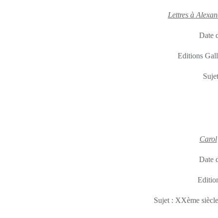
Lettres à Alexa
Date d
Editions Gal
Suje
Carol
Date d
Editio
Sujet : XXème siècl