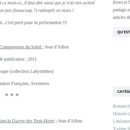
livres et 
 mois-ci...il faut dire aussi que je n'ai rien acheté
partage av
c un peu (beaucoup ?) rattrapée en mars !
articles 
...c'est parti pour la présentation !!!
QU'EST
s Compagnons du Soleil
; Jean d'Aillon
e publication : 2011
sque (collection Labyrinthes)
lution Française, Aventures
CATÉG
* * *
Roman
(
Histoire
(
dant la Guerre des Trois-Henri
; Jean d'Aillon
Littératu
Xxème Si