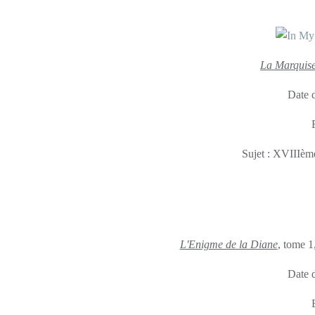
La Marquise
Date d
Sujet : XVIIIème
L'Enigme de la Diane
, tome 1
Date d