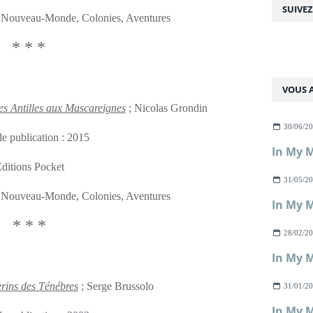
SUIVE
e, Nouveau-Monde, Colonies, Aventures
* * *
VOUS A
s Antilles aux Mascareignes
; Nicolas Grondin
30/06/2
e publication : 2015
In My M
ditions Pocket
31/05/2
e, Nouveau-Monde, Colonies, Aventures
In My M
* * *
28/02/2
In My M
erins des Ténébres
; Serge Brussolo
31/01/2