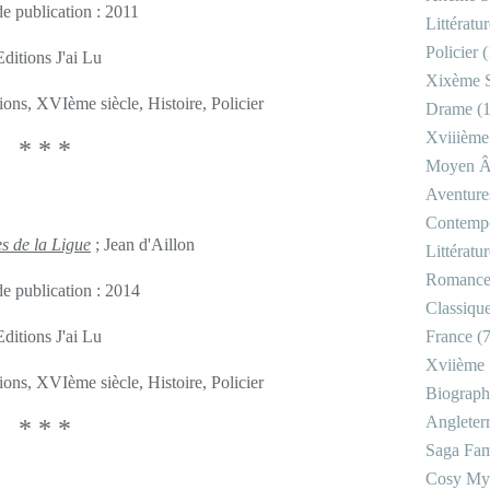
e publication : 2011
Littératu
Policier
(
Editions J'ai Lu
Xixème S
ions, XVIème siècle, Histoire, Policier
Drame
(1
Xviiième
* * *
Moyen 
Aventure
Contemp
es de la Ligue
; Jean d'Aillon
Littératu
Romanc
e publication : 2014
Classiqu
Editions J'ai Lu
France
(7
Xviième 
ions, XVIème siècle, Histoire, Policier
Biograph
Angleter
* * *
Saga Fam
Cosy My