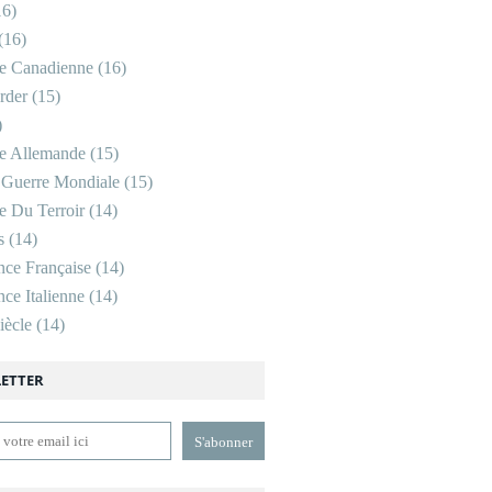
6)
(16)
re Canadienne
(16)
rder
(15)
)
re Allemande
(15)
 Guerre Mondiale
(15)
re Du Terroir
(14)
s
(14)
nce Française
(14)
ce Italienne
(14)
ècle
(14)
ETTER