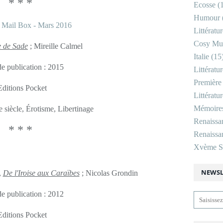
* * *
Ecosse
(1
Humour
Littératu
Cosy Mu
 de Sade
; Mireille Calmel
Italie
(15
e publication : 2015
Littératu
Première
Editions Pocket
Littératu
Mémoire
 siècle, Érotisme, Libertinage
Renaissa
* * *
Renaissan
Xvème Si
NEWSL
,
De l'Iroise aux Caraïbes
; Nicolas Grondin
e publication : 2012
Editions Pocket