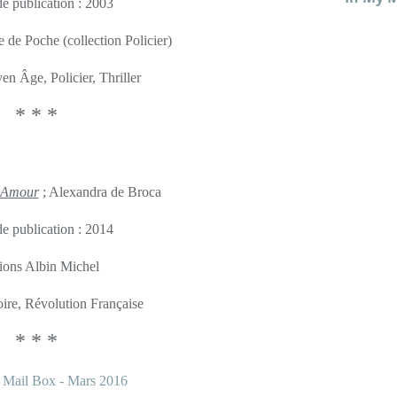
e publication : 2003
e de Poche (collection Policier)
en Âge, Policier, Thriller
* * *
 Amour
; Alexandra de Broca
e publication : 2014
ions Albin Michel
toire, Révolution Française
* * *