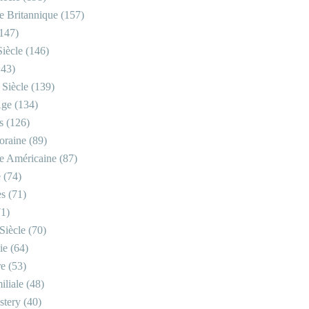
re Britannique
(157)
147)
iècle
(146)
43)
 Siècle
(139)
Âge
(134)
s
(126)
oraine
(89)
re Américaine
(87)
e
(74)
es
(71)
1)
Siècle
(70)
ie
(64)
re
(53)
iliale
(48)
stery
(40)