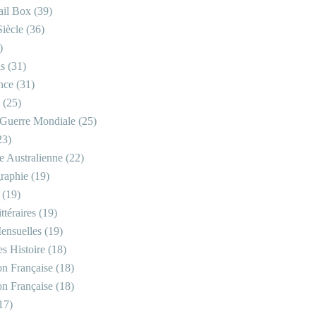
il Box
(39)
iècle
(36)
)
is
(31)
nce
(31)
(25)
Guerre Mondiale
(25)
23)
re Australienne
(22)
raphie
(19)
(19)
ttéraires
(19)
ensuelles
(19)
s Histoire
(18)
on Française
(18)
on Française
(18)
17)