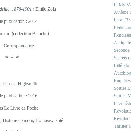
In My Ma
ndrine, 1876-1901
; Emile Zola
Xvième S
Essai
(35
e publication : 2014
Etats-Un
limard (collection Blanche)
Renaissa
Antiquité
t : Correspondance
Seconde 
* * *
Secrets
(
Littératu
Autobiog
Enquêtes
; Patricia Highsmith
Sorties Li
e publication : 2016
Sorties M
Intermède
ns Le Livre de Poche
Révoluti
Révoluti
e, Histoire d'amour, Homosexualité
Thriller
(