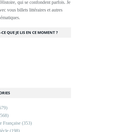
l'Histoire, qui se confondent parfois. Je
ec vous billets littéraires et autres
thématiques.
-CE QUE JE LIS EN CE MOMENT ?
ORIES
679)
568)
re Française
(353)
ècle
(198)