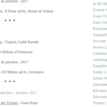
 de parution : 2017
In My Ma
Xvième S
ire, XXème siècle, Destin de femme
Essai
(35
* * *
Etats-Un
Renaissa
Antiquité
Seconde 
u
; Virginie Caillé-Bastide
Secrets
(
s Héloïse d'Ormesson
Littératu
Autobiog
 de parution : 2017
Enquêtes
e, XVIIIème siècle, Aventures
Sorties Li
Sorties M
* * *
Intermède
Révoluti
Révoluti
des Vivants
; Anna Hope
Thriller
(