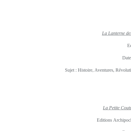
La Lanterne de
Ed
Date
Sujet : Histoire, Aventures, Révolu
La Petite Coutu
Editions Archipoc