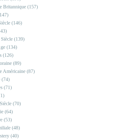
re Britannique
(157)
147)
iècle
(146)
43)
 Siècle
(139)
Âge
(134)
s
(126)
oraine
(89)
re Américaine
(87)
e
(74)
es
(71)
1)
Siècle
(70)
ie
(64)
re
(53)
iliale
(48)
stery
(40)