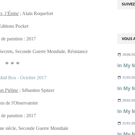
SUIVE
rs,
l’Épine
; Alain Roquefort
Editions Pocket
VOUS A
 de parution : 2017
 Secrets, Seconde Guerre Mondiale, Résistance
30/06/2
* * *
In My M
31/05/2
In My M
on Piétine
; Sébastien Spitzer
28/02/2
ons de l'Observatoire
In My M
 de parution : 2017
31/01/2
ème siècle, Seconde Guerre Mondiale