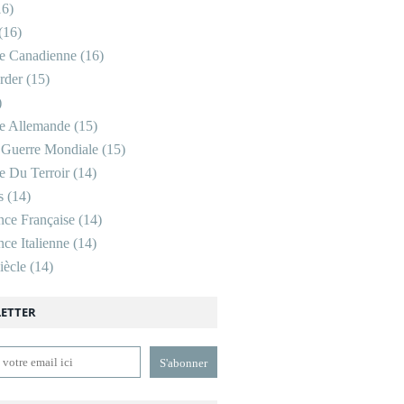
6)
(16)
re Canadienne
(16)
rder
(15)
)
re Allemande
(15)
 Guerre Mondiale
(15)
re Du Terroir
(14)
s
(14)
nce Française
(14)
ce Italienne
(14)
ècle
(14)
ETTER