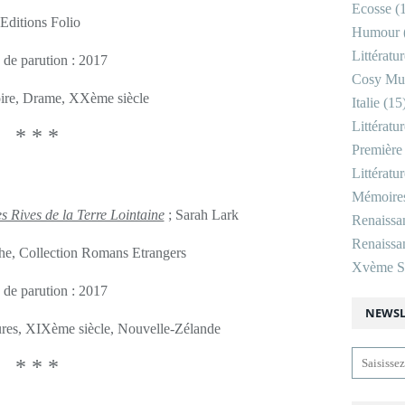
Ecosse
(1
Editions Folio
Humour
Littératu
 de parution : 2017
Cosy Mu
toire, Drame, XXème siècle
Italie
(15
Littératu
* * *
Première
Littératu
Mémoire
s Rives de la Terre Lointaine
; Sarah Lark
Renaissa
Renaissan
he, Collection Romans Etrangers
Xvème Si
 de parution : 2017
NEWSL
ures, XIXème siècle, Nouvelle-Zélande
* * *