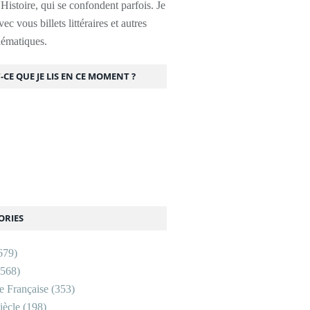
l'Histoire, qui se confondent parfois. Je
ec vous billets littéraires et autres
thématiques.
-CE QUE JE LIS EN CE MOMENT ?
ORIES
679)
568)
re Française
(353)
ècle
(198)