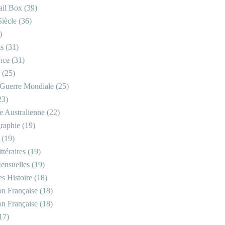
il Box
(39)
iècle
(36)
)
is
(31)
nce
(31)
(25)
Guerre Mondiale
(25)
23)
re Australienne
(22)
raphie
(19)
(19)
ttéraires
(19)
ensuelles
(19)
s Histoire
(18)
on Française
(18)
on Française
(18)
17)