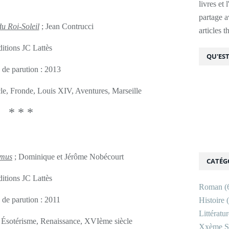
livres et 
partage av
u Roi-Soleil
; Jean Contrucci
articles 
itions JC Lattès
QU'EST
 de parution : 2013
cle, Fronde, Louis XIV, Aventures, Marseille
* * *
amus
; Dominique et Jérôme Nobécourt
CATÉG
itions JC Lattès
Roman
(
 de parution : 2011
Histoire
(
Littératu
s, Ésotérisme, Renaissance, XVIème siècle
Xxème Si