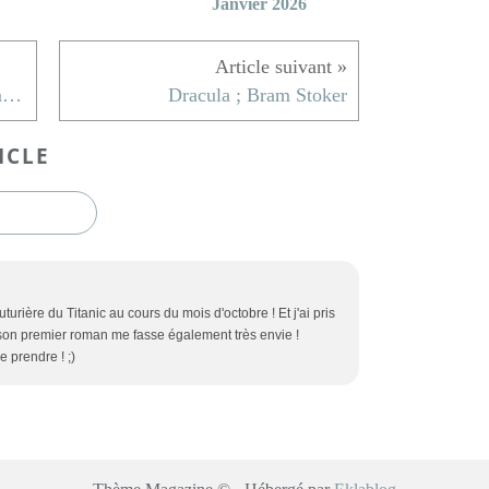
Janvier 2026
Mazarin, le Maître du Jeu ; Simone Bertière
Dracula ; Bram Stoker
ICLE
uturière du Titanic au cours du mois d'octobre ! Et j'ai pris
son premier roman me fasse également très envie !
e prendre ! ;)