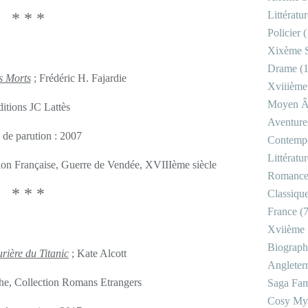
Littératu
* * *
Policier
(
Xixème S
Drame
(1
s Morts
; Frédéric H. Fajardie
Xviiième
Moyen 
itions JC Lattès
Aventure
 de parution : 2007
Contemp
Littératu
tion Française, Guerre de Vendée, XVIIIème siècle
Romanc
* * *
Classiqu
France
(7
Xviième 
Biograph
rière du Titanic
; Kate Alcott
Angleter
he, Collection Romans Etrangers
Saga Fam
Cosy My