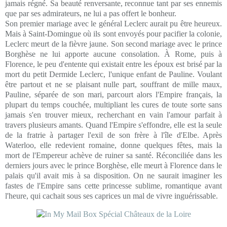
jamais régné. Sa beauté renversante, reconnue tant par ses ennemis
que par ses admirateurs, ne lui a pas offert le bonheur.
Son premier mariage avec le général Leclerc aurait pu être heureux.
Mais à Saint-Domingue où ils sont envoyés pour pacifier la colonie,
Leclerc meurt de la fièvre jaune. Son second mariage avec le prince
Borghèse ne lui apporte aucune consolation. À Rome, puis à
Florence, le peu d'entente qui existait entre les époux est brisé par la
mort du petit Dermide Leclerc, l'unique enfant de Pauline. Voulant
être partout et ne se plaisant nulle part, souffrant de mille maux,
Pauline, séparée de son mari, parcourt alors l'Empire français, la
plupart du temps couchée, multipliant les cures de toute sorte sans
jamais s'en trouver mieux, recherchant en vain l'amour parfait à
travers plusieurs amants. Quand l'Empire s'effondre, elle est la seule
de la fratrie à partager l'exil de son frère à l'île d'Elbe. Après
Waterloo, elle redevient romaine, donne quelques fêtes, mais la
mort de l'Empereur achève de ruiner sa santé. Réconciliée dans les
derniers jours avec le prince Borghèse, elle meurt à Florence dans le
palais qu'il avait mis à sa disposition. On ne saurait imaginer les
fastes de l'Empire sans cette princesse sublime, romantique avant
l'heure, qui cachait sous ses caprices un mal de vivre inguérissable.