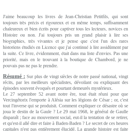
J'aime beaucoup les livres de Jean-Christian Petitfils, qui sont
toujours très précis et rigoureux et en même temps, suffisamment
chaleureux et bien écrits pour captiver tous les lecteurs, novices en
Histoire ou non. J'ai toujours pris un grand plaisir à lire ses
biographies, très vivantes et je pense que c'est l'un des rares
historiens étudiés en Licence que j'ai continué à lire assidûment par
la suite. Ce livre, évidemment, était dans ma liste d'envies. Pas une
priorité, mais en le trouvant à la boutique de Chambord, je ne
pouvais pas ne pas le prendre.
Résumé :
Sur plus de vingt siècles de notre passé national, vingt
récits, par les meilleurs spécialistes, dévoilant ou expliquant des
épisodes souvent évoqués et pourtant demeurés mystérieux.
Le 27 septembre 52 avant notre ère, tout était réuni pour que
Vercingétorix l'emporte à Alésia sur les légions de César ; or, c'est
tout l'inverse qui se produisit. Comment expliquer ce désastre où se
joua le destin de la Gaule ? Le 29 mai 1968, le général de Gaulle
disparaît ; face au mouvement social, eut-il la tentation de se retirer,
et qu'est-il allé dire et faire à Baden-Baden ? Le secret de ces heures
capitales n'est pas entièrement élucidé. La grande histoire est faite