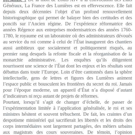
Généraux, La France des Lumières est en effervescence. Elle fait
depuis deux décennies l’objet d’un profond renouvellement
historiographique qui permet de balayer bien des certitudes et des
poncifs sur l’Ancien régime. De l’expérience réformatrice des
années Régence aux entreprises modernisatrices des années 1760-
1780, le royaume est un laboratoire où des administrateurs dévoués
au service du roi comme à celui de l’État inaugurent des chantiers
aussi ambitieux que socialement et politiquement risqués, au
premier rang desquels la refonte fiscale et la réorganisation de la
monarchie administrative. Les enquêtes qu’ils diligentent
nourrissent une science de l’État dont les enjeux et les résultats sont
débattus dans toute l’Europe. Loin d’être cantonnés dans la sphère
intellectuelle, gens de lettres et figures des Lumières animent
l’espace public et bousculent les frontières du secret du roi. Jamais
pour l’époque moderne, un appareil d’État n’a disposé d’autant
d’indicateurs ni reçu autant de projets de réformes.
Pourtant, lorsqu’il s’agit de changer d’échelle, de passer de
l’expérimentation limitée à l’application généralisée, le roi et ses
ministres hésitent et souvent trébuchent. De fait, les craintes d’un
despotisme ministériel qui sacrifierait les libertés et les droits des
corps intermédiaires sont largement partagées, des métiers urbains
aux magistrats des cours souveraines. De témoin, l’opinion