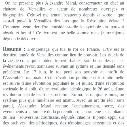
On ne présente plus Alexandre Maral, conservateur en chef au
château de Versailles et auteur de nombreux ouvrages et
biographies. Celui-ci me tentait beaucoup depuis sa sortie : que
s'est-il passé à Versailles dès lors que la Révolution éclate ?
Comment cette dernière considère-t-elle le symbole du pouvoir
absolu et honni ? Ce livre est une belle somme mais je me réjouis
déjà de le découvrir.
Résumé :
L'engrenage qui tua le roi de France. 1789 est la
dernière année de Versailles comme lieu de pouvoir. Les rituels de
la vie de cour, qui semblent imperturbables, sont bousculés par les
événements révolutionnaires suivant un rythme et une densité sans
précédent. Le 17 juin, le roi perd son pouvoir au profit de
l'Assemblée nationale. Cette révolution politique et institutionnelle
est suivie d'une révolution populaire le 14 juillet, d'une révolution
sociétale le 4 août, d'une révolution idéologique le 26 août, d'une
révolution sociale les 5 et 6 octobre. En moins de quatre mois, un
système plus que millénaire est abattu. Avec un art du récit sans
pareil, Alexandre Maral restitue l'enchaînement, serré, des
événements à la lumière de la perception qu'en ont eue les habitants
du lieu – souverains, courtisans, députés, citadins. Il prend appui sur
des archives, des périodiques, des témoignages personnels et des