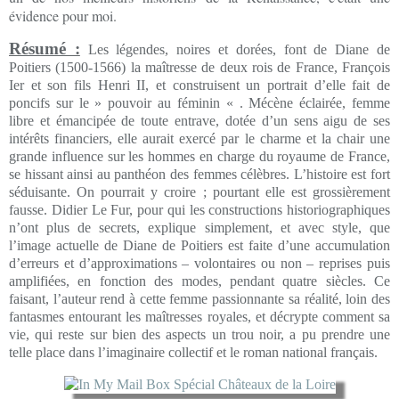
évidence pour moi.
Résumé :
Les légendes, noires et dorées, font de Diane de
Poitiers (1500-1566) la maîtresse de deux rois de France, François
Ier et son fils Henri II, et construisent un portrait d’elle fait de
poncifs sur le » pouvoir au féminin « . Mécène éclairée, femme
libre et émancipée de toute entrave, dotée d’un sens aigu de ses
intérêts financiers, elle aurait exercé par le charme et la chair une
grande influence sur les hommes en charge du royaume de France,
se hissant ainsi au panthéon des femmes célèbres. L’histoire est fort
séduisante. On pourrait y croire ; pourtant elle est grossièrement
fausse. Didier Le Fur, pour qui les constructions historiographiques
n’ont plus de secrets, explique simplement, et avec style, que
l’image actuelle de Diane de Poitiers est faite d’une accumulation
d’erreurs et d’approximations – volontaires ou non – reprises puis
amplifiées, en fonction des modes, pendant quatre siècles. Ce
faisant, l’auteur rend à cette femme passionnante sa réalité, loin des
fantasmes entourant les maîtresses royales, et décrypte comment sa
vie, qui reste sur bien des aspects un trou noir, a pu prendre une
telle place dans l’imaginaire collectif et le roman national français.