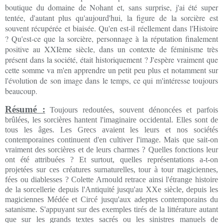
boutique du domaine de Nohant et, sans surprise, j'ai été super
tentée, d'autant plus qu'aujourd'hui, la figure de la sorcière est
souvent récupérée et biaisée. Qu'en est-il réellement dans l'Histoire
? Qu'est-ce que la sorcière, personnage à la réputation finalement
positive au XXIème siècle, dans un contexte de féminisme très
présent dans la société, était historiquement ? J'espère vraiment que
cette somme va m'en apprendre un petit peu plus et notamment sur
l'évolution de son image dans le temps, ce qui m'intéresse toujours
beaucoup.
Résumé :
Toujours redoutées, souvent dénoncées et parfois
brûlées, les sorcières hantent l'imaginaire occidental. Elles sont de
tous les âges. Les Grecs avaient les leurs et nos sociétés
contemporaines continuent d'en cultiver l'image. Mais que sait-on
vraiment des sorcières et de leurs charmes ? Quelles fonctions leur
ont été attribuées ? Et surtout, quelles représentations a-t-on
projetées sur ces créatures surnaturelles, tour à tour magiciennes,
fées ou diablesses ? Colette Arnould retrace ainsi l'étrange histoire
de la sorcellerie depuis l'Antiquité jusqu'au XXe siècle, depuis les
magiciennes Médée et Circé jusqu'aux adeptes contemporains du
satanisme. S'appuyant sur des exemples tirés de la littérature autant
que sur les grands textes sacrés ou les sinistres manuels de