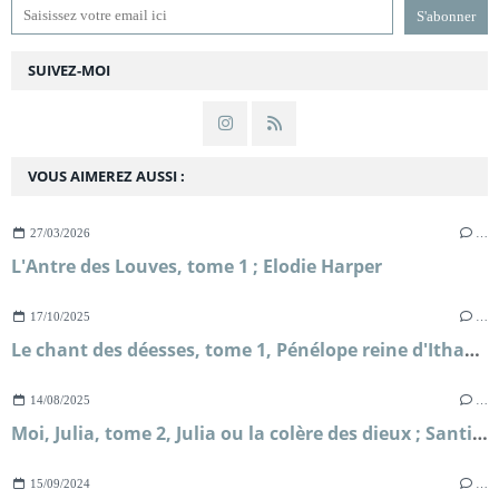
SUIVEZ-MOI
VOUS AIMEREZ AUSSI :
27/03/2026
…
L'Antre des Louves, tome 1 ; Elodie Harper
17/10/2025
…
Le chant des déesses, tome 1, Pénélope reine d'Ithaque ; Claire North
14/08/2025
…
Moi, Julia, tome 2, Julia ou la colère des dieux ; Santiago Posteguillo
15/09/2024
…