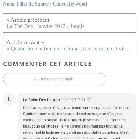
Nous, Filles de Sparte ; Claire Heywood
La Thé Box, Janvier 2017 ; Jungle
« Quand on a le bonheur d'aimer, tout le reste est vil sur la Terre », lettres d'amour à Amélie Houret de la Morinaie, 1787-1799 ; Pierre Caron de Beaumarchais
COMMENTER CET ARTICLE
Ajouter un commentaire
L
Le Salon Des Lettres
19/02/2017 21:27
C'est vrai que ce n'est pas vraiment sur ce sujet qu'on l'attendait.
Contrairement à toi, ma lecture de cet ouvrage ne s'est pas
vraiment bien passé. Je n'ai pas eu le sentiment d'apprendre
beaucoup de choses (je ne connais pourtant pas tout sur la
religion) et le texte ne me paraît pas abordable pour tous. C'est
dommage, car j'adore les écrits de cet historien autrement