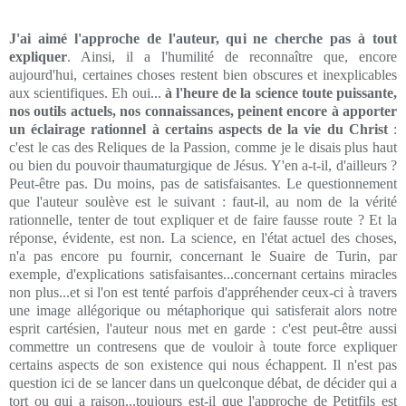
J'ai aimé l'approche de l'auteur, qui ne cherche pas à tout
expliquer
. Ainsi, il a l'humilité de reconnaître que, encore
aujourd'hui, certaines choses restent bien obscures et inexplicables
aux scientifiques. Eh oui...
à l'heure de la science toute puissante,
nos outils actuels, nos connaissances, peinent encore à apporter
un éclairage rationnel à certains aspects de la vie du Christ
:
c'est le cas des Reliques de la Passion, comme je le disais plus haut
ou bien du pouvoir thaumaturgique de Jésus. Y'en a-t-il, d'ailleurs ?
Peut-être pas. Du moins, pas de satisfaisantes. Le questionnement
que l'auteur soulève est le suivant : faut-il, au nom de la vérité
rationnelle, tenter de tout expliquer et de faire fausse route ? Et la
réponse, évidente, est non. La science, en l'état actuel des choses,
n'a pas encore pu fournir, concernant le Suaire de Turin, par
exemple, d'explications satisfaisantes...concernant certains miracles
non plus...et si l'on est tenté parfois d'appréhender ceux-ci à travers
une image allégorique ou métaphorique qui satisferait alors notre
esprit cartésien, l'auteur nous met en garde : c'est peut-être aussi
commettre un contresens que de vouloir à toute force expliquer
certains aspects de son existence qui nous échappent. Il n'est pas
question ici de se lancer dans un quelconque débat, de décider qui a
tort ou qui a raison...toujours est-il que l'approche de Petitfils est