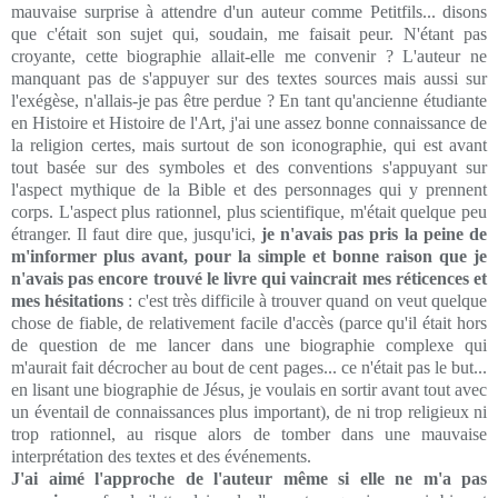
mauvaise surprise à attendre d'un auteur comme Petitfils... disons
que c'était son sujet qui, soudain, me faisait peur. N'étant pas
croyante, cette biographie allait-elle me convenir ? L'auteur ne
manquant pas de s'appuyer sur des textes sources mais aussi sur
l'exégèse, n'allais-je pas être perdue ? En tant qu'ancienne étudiante
en Histoire et Histoire de l'Art, j'ai une assez bonne connaissance de
la religion certes, mais surtout de son iconographie, qui est avant
tout basée sur des symboles et des conventions s'appuyant sur
l'aspect mythique de la Bible et des personnages qui y prennent
corps. L'aspect plus rationnel, plus scientifique, m'était quelque peu
étranger. Il faut dire que, jusqu'ici,
je n'avais pas pris la peine de
m'informer plus avant, pour la simple et bonne raison que je
n'avais pas encore trouvé le livre qui vaincrait mes réticences et
mes hésitations
: c'est très difficile à trouver quand on veut quelque
chose de fiable, de relativement facile d'accès (parce qu'il était hors
de question de me lancer dans une biographie complexe qui
m'aurait fait décrocher au bout de cent pages... ce n'était pas le but...
en lisant une biographie de Jésus, je voulais en sortir avant tout avec
un éventail de connaissances plus important), de ni trop religieux ni
trop rationnel, au risque alors de tomber dans une mauvaise
interprétation des textes et des événements.
J'ai aimé l'approche de l'auteur même si elle ne m'a pas