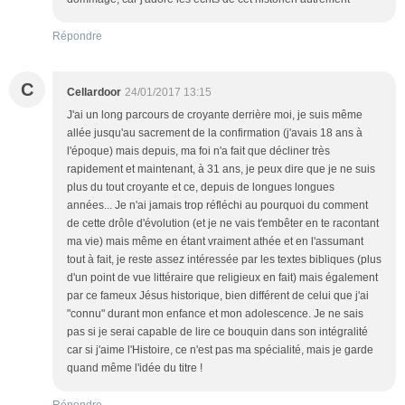
Répondre
C
Cellardoor
24/01/2017 13:15
J'ai un long parcours de croyante derrière moi, je suis même
allée jusqu'au sacrement de la confirmation (j'avais 18 ans à
l'époque) mais depuis, ma foi n'a fait que décliner très
rapidement et maintenant, à 31 ans, je peux dire que je ne suis
plus du tout croyante et ce, depuis de longues longues
années... Je n'ai jamais trop réfléchi au pourquoi du comment
de cette drôle d'évolution (et je ne vais t'embêter en te racontant
ma vie) mais même en étant vraiment athée et en l'assumant
tout à fait, je reste assez intéressée par les textes bibliques (plus
d'un point de vue littéraire que religieux en fait) mais également
par ce fameux Jésus historique, bien différent de celui que j'ai
"connu" durant mon enfance et mon adolescence. Je ne sais
pas si je serai capable de lire ce bouquin dans son intégralité
car si j'aime l'Histoire, ce n'est pas ma spécialité, mais je garde
quand même l'idée du titre !
Répondre