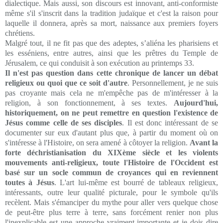
dialectique. Mais aussi, son discours est innovant, anti-conformiste
même s'il s'inscrit dans la tradition judaïque et c'est la raison pour
laquelle il donnera, après sa mort, naissance aux premiers foyers
chrétiens.
Malgré tout, il ne fit pas que des adeptes,
s’aliéna
les pharisiens et
les esséniens, entre autres,
ainsi que les prêtres du Temple de
Jérusalem, ce qui conduisit à son exécution au printemps 33.
Il n'est pas question dans cette chronique de lancer un débat
religieux ou quoi que ce soit d'autre
. Personnellement, je ne suis
pas croyante mais cela ne m'empêche pas de m'intéresser à la
religion, à son fonctionnement, à ses textes.
Aujourd'hui,
historiquement, on ne peut remettre en question l'existence de
Jésus comme celle de ses disciples
. Il est donc intéressant de se
documenter sur eux d'autant plus que, à partir du moment où on
s'intéresse à l'Histoire, on sera amené à côtoyer la religion.
Avant la
forte déchristianisation du XIXème siècle et les violents
mouvements anti-religieux, toute l'Histoire de l'Occident est
basé sur un socle commun de croyances qui en reviennent
toutes à Jésus
. L'art lui-même est bourré de tableaux religieux,
intéressants, outre leur qualité picturale, pour le symbole qu'ils
recèlent. Mais s'émanciper du mythe pour aller vers quelque chose
de peut-être plus terre à terre, sans forcément renier non plus
l'inexplicable est une approche vraiment importante et je dois dire