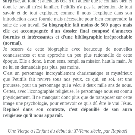
surprise
, au fond : j'attendais cela d'un auteur que je connais bien et
dont le travail m'est familier. Petitfils n'a pas la prétention de tout
savoir et de tout expliquer, comme il nous l'explique dans son
introduction assez fournie mais nécessaire pour bien comprendre la
suite de son travail.
Sa biographie fait moins de 500 pages mais
elle est accompagnée d'un dossier final composé d'annexes
fournies et intéressantes et d'une bibliographie irréprochable
(normal)
.
Je ressors de cette biographie avec beaucoup de nouvelles
connaissances et une approche un peu plus rationnelle de cette
époque. Elle a donc, à mon sens, rempli sa mission haut la main. Je
ne lui en demandais pas plus, pas moins.
C'est un personnage incroyablement charismatique et mystérieux
que Petitfils fait revivre sous nos yeux, ce qui, en soi, est une
prouesse, pour un personnage qui a vécu à deux mille ans de nous.
Certes, avec l'iconographie religieuse, le personnage nous est connu
physiquement. Il ne manquait donc plus que de transposer sur cette
image une psychologie, pour entrevoir ce qu'a dû être le vrai Jésus.
Replacé dans son contexte, c'est dépouillé de son aura
religieuse qu'il nous apparaît
.
Une Vierge à l'Enfant du début du XVIème siècle, par Raphaël