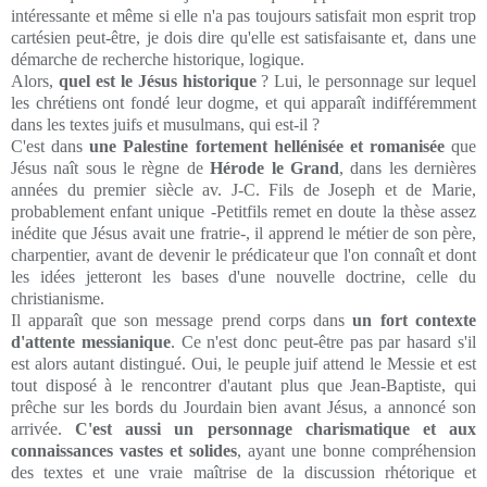
intéressante et même si elle n'a pas toujours satisfait mon esprit trop
cartésien peut-être, je dois dire qu'elle est satisfaisante et, dans une
démarche de recherche historique, logique.
Alors,
quel est le Jésus historique
? Lui, le personnage sur lequel
les chrétiens ont fondé leur dogme, et qui apparaît indifféremment
dans les textes juifs et musulmans, qui est-il ?
C'est dans
une Palestine fortement hellénisée et romanisée
que
Jésus naît sous le règne de
Hérode le Grand
, dans les dernières
années du premier siècle av. J-C. Fils de Joseph et de Marie,
probablement enfant unique -Petitfils remet en doute la thèse assez
inédite que Jésus avait une fratrie-, il apprend le métier de son père,
charpentier, avant de devenir le prédicateur que l'on connaît et dont
les idées jetteront les bases d'une nouvelle doctrine, celle du
christianisme.
Il apparaît que son message prend corps dans
un fort contexte
d'attente messianique
. Ce n'est donc peut-être pas par hasard s'il
est alors autant distingué. Oui, le peuple juif attend le Messie et est
tout disposé à le rencontrer d'autant plus que Jean-Baptiste, qui
prêche sur les bords du Jourdain bien avant Jésus, a annoncé son
arrivée.
C'est aussi un personnage charismatique et aux
connaissances vastes et solides
, ayant une bonne compréhension
des textes et une vraie maîtrise de la discussion rhétorique et