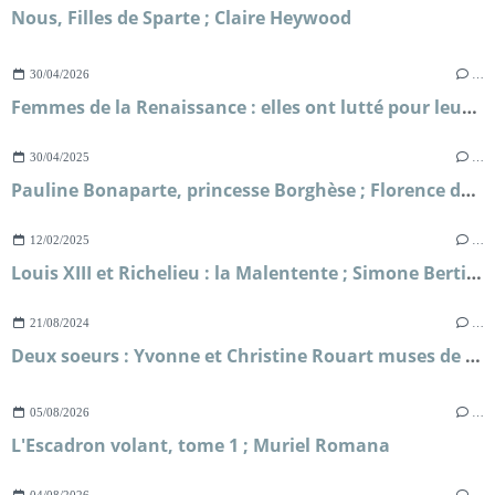
Nous, Filles de Sparte ; Claire Heywood
30/04/2026
…
Femmes de la Renaissance : elles ont lutté pour leur liberté ; Sylvie Le Clech
30/04/2025
…
Pauline Bonaparte, princesse Borghèse ; Florence de Baudus
12/02/2025
…
Louis XIII et Richelieu : la Malentente ; Simone Bertière
21/08/2024
…
Deux soeurs : Yvonne et Christine Rouart muses de l'impressionnisme ; Dominique Bona
05/08/2026
…
L'Escadron volant, tome 1 ; Muriel Romana
04/08/2026
…