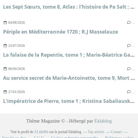
Les Sept Sœurs, tome 8, Atlas : l'histoire de Pa Salt ; Lucinda Riley et Harry Whittaker
04/08/2026
…
Périple en Méditerrannée 1720 ; R.J Masselauze
25/07/2026
…
La falaise de la Repentie, tome 1 ; Marie-Béatrice Gauvin
06/04/2026
…
Au service secret de Marie-Antoinette, tome 9, Mort sur le fil ; Frédéric Lenormand
27/01/2026
…
L'impératrice de Pierre, tome 1 ; Kristina Sabaliauskaitė
Thème Magazine © - Hébergé par
Eklablog
Voir le profil de
ALittleBit
sur le portail Eklablog
Top articles
Contact
Signaler un abus
C.G.U.
Cookies et données personnelles
Préférences cookies