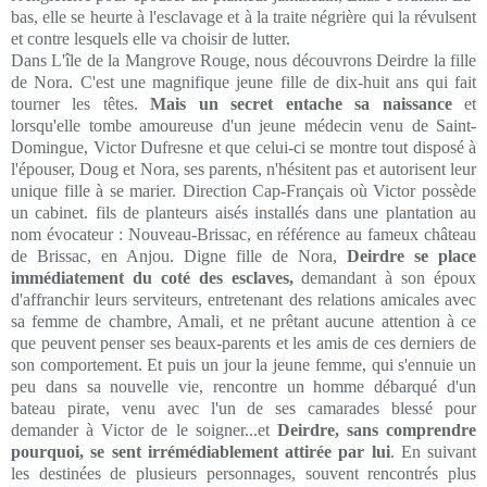
bas, elle se heurte à l'esclavage et à la traite négrière qui la révulsent
et contre lesquels elle va choisir de lutter.
Dans L'île de la Mangrove Rouge, nous découvrons Deirdre la fille
de Nora. C'est une magnifique jeune fille de dix-huit ans qui fait
tourner les têtes.
Mais un secret entache sa naissance
et
lorsqu'elle tombe amoureuse d'un jeune médecin venu de Saint-
Domingue, Victor Dufresne et que celui-ci se montre tout disposé à
l'épouser, Doug et Nora, ses parents, n'hésitent pas et autorisent leur
unique fille à se marier. Direction Cap-Français où Victor possède
un cabinet. fils de planteurs aisés installés dans une plantation au
nom évocateur : Nouveau-Brissac, en référence au fameux château
de Brissac, en Anjou. Digne fille de Nora,
Deirdre se place
immédiatement du coté des esclaves,
demandant à son époux
d'affranchir leurs serviteurs, entretenant des relations amicales avec
sa femme de chambre, Amali, et ne prêtant aucune attention à ce
que peuvent penser ses beaux-parents et les amis de ces derniers de
son comportement. Et puis un jour la jeune femme, qui s'ennuie un
peu dans sa nouvelle vie, rencontre un homme débarqué d'un
bateau pirate, venu avec l'un de ses camarades blessé pour
demander à Victor de le soigner...et
Deirdre, sans comprendre
pourquoi, se sent irrémédiablement attirée par lui
. En suivant
les destinées de plusieurs personnages, souvent rencontrés plus