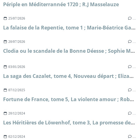
Périple en Méditerrannée 1720 ; R.J Masselauze
25/07/2026
…
La falaise de la Repentie, tome 1 ; Marie-Béatrice Gauvin
20/07/2026
…
Clodia ou le scandale de la Bonne Déesse ; Sophie Malick-Prunier
03/01/2026
…
La saga des Cazalet, tome 4, Nouveau départ ; Elizabeth Jane Howard
07/12/2025
…
Fortune de France, tome 5, La violente amour ; Robert Merle
20/12/2024
…
Les Héritières de Löwenhof, tome 3, La promesse de Solveig ; Corina Bomann
02/12/2024
…