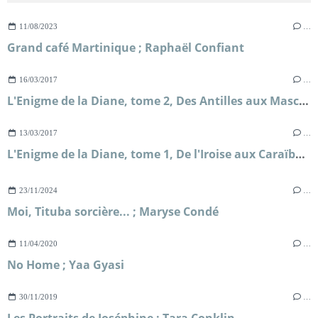
11/08/2023
…
Grand café Martinique ; Raphaël Confiant
16/03/2017
…
L'Enigme de la Diane, tome 2, Des Antilles aux Mascareignes ; Nicolas Grondin
13/03/2017
…
L'Enigme de la Diane, tome 1, De l'Iroise aux Caraïbes ; Nicolas Grondin
23/11/2024
…
Moi, Tituba sorcière... ; Maryse Condé
11/04/2020
…
No Home ; Yaa Gyasi
30/11/2019
…
Les Portraits de Joséphine ; Tara Conklin