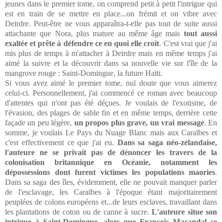
jeunes dans le premier tome, on comprend petit à petit l'intrigue qui
est en train de se mettre en place...on frémit et on vibre avec
Deirdre. Peut-être ne vous apparaîtra-t-elle pas tout de suite aussi
attachante que Nora, plus mature au même âge mais
tout aussi
exaltée et prête à défendre ce en quoi elle croit
. C'est vrai que j'ai
mis plus de temps à m'attacher à Deirdre mais en même temps j'ai
aimé la suivre et la découvrir dans sa nouvelle vie sur l'île de la
mangrove rouge : Saint-Domingue, la future Haïti.
Si vous avez aimé le premier tome, nul doute que vous aimerez
celui-ci. Personnellement, j'ai commencé ce roman avec beaucoup
d'attentes qui n'ont pas été déçues. Je voulais de l'exotisme, de
l'évasion, des plages de sable fin et en même temps, derrière cette
façade un peu légère,
un propos plus grave, un vrai message
. En
somme, je voulais Le Pays du Nuage Blanc mais aux Caraïbes et
c'est effectivement ce que j'ai eu.
Dans sa saga néo-zélandaise,
l'auteure ne se privait pas de dénoncer les travers de la
colonisation britannique en Océanie, notamment les
dépossessions dont furent victimes les populations maories
.
Dans sa saga des îles, évidemment, elle ne pouvait manquer parler
de l'esclavage, les Caraïbes à l'époque étant majoritairement
peuplées de colons européens et...de leurs esclaves, travaillant dans
les plantations de coton ou de canne à sucre.
L'auteure situe son
intrigue à Saint-Domingue, alors que François Macandal se