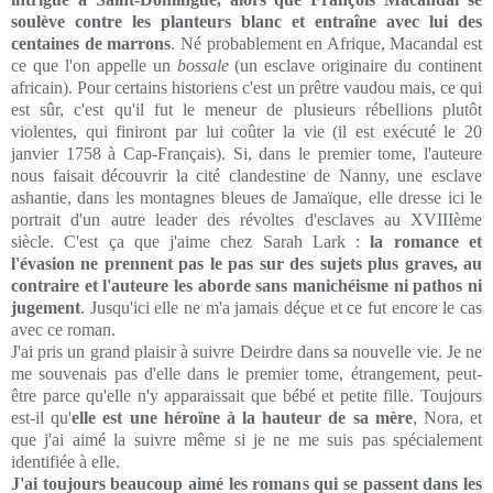
soulève contre les planteurs blanc et entraîne avec lui des
centaines de marrons
. Né probablement en Afrique, Macandal est
ce que l'on appelle un
bossale
(un esclave originaire du continent
africain). Pour certains historiens c'est un prêtre vaudou mais, ce qui
est sûr, c'est qu'il fut le meneur de plusieurs rébellions plutôt
violentes, qui finiront par lui coûter la vie (il est exécuté le 20
janvier 1758 à Cap-Français). Si, dans le premier tome, l'auteure
nous faisait découvrir la cité clandestine de Nanny, une esclave
ashantie, dans les montagnes bleues de Jamaïque, elle dresse ici le
portrait d'un autre leader des révoltes d'esclaves au XVIIIème
siècle. C'est ça que j'aime chez Sarah Lark :
la romance et
l'évasion ne prennent pas le pas sur des sujets plus graves, au
contraire et l'auteure les aborde sans manichéisme ni pathos ni
jugement
. Jusqu'ici elle ne m'a jamais déçue et ce fut encore le cas
avec ce roman.
J'ai pris un grand plaisir à suivre Deirdre dans sa nouvelle vie. Je ne
me souvenais pas d'elle dans le premier tome, étrangement, peut-
être parce qu'elle n'y apparaissait que bébé et petite fille. Toujours
est-il qu'
elle est une héroïne à la hauteur de sa mère
, Nora, et
que j'ai aimé la suivre même si je ne me suis pas spécialement
identifiée à elle.
J'ai toujours beaucoup aimé les romans qui se passent dans les