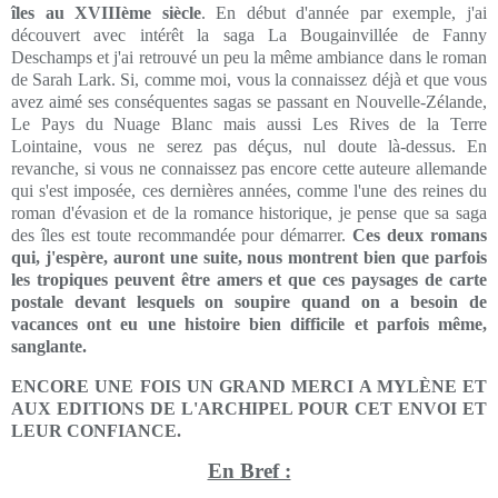
îles au XVIIIème siècle
. En début d'année par exemple, j'ai
découvert avec intérêt la saga La Bougainvillée de Fanny
Deschamps et j'ai retrouvé un peu la même ambiance dans le roman
de Sarah Lark. Si, comme moi, vous la connaissez déjà et que vous
avez aimé ses conséquentes sagas se passant en Nouvelle-Zélande,
Le Pays du Nuage Blanc mais aussi Les Rives de la Terre
Lointaine, vous ne serez pas déçus, nul doute là-dessus. En
revanche, si vous ne connaissez pas encore cette auteure allemande
qui s'est imposée, ces dernières années, comme l'une des reines du
roman d'évasion et de la romance historique, je pense que sa saga
des îles est toute recommandée pour démarrer.
Ces deux romans
qui, j'espère, auront une suite, nous montrent bien que parfois
les tropiques peuvent être amers et que ces paysages de carte
postale devant lesquels on soupire quand on a besoin de
vacances ont eu une histoire bien difficile et parfois même,
sanglante.
ENCORE UNE FOIS UN GRAND MERCI A
MYLÈNE
ET
AUX EDITIONS DE L'ARCHIPEL POUR CET ENVOI ET
LEUR CONFIANCE.
En Bref :