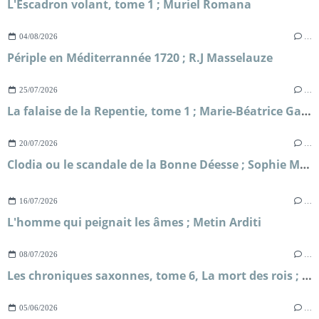
L'Escadron volant, tome 1 ; Muriel Romana
04/08/2026
…
Périple en Méditerrannée 1720 ; R.J Masselauze
25/07/2026
…
La falaise de la Repentie, tome 1 ; Marie-Béatrice Gauvin
20/07/2026
…
Clodia ou le scandale de la Bonne Déesse ; Sophie Malick-Prunier
16/07/2026
…
L'homme qui peignait les âmes ; Metin Arditi
08/07/2026
…
Les chroniques saxonnes, tome 6, La mort des rois ; Bernard Cornwell
05/06/2026
…