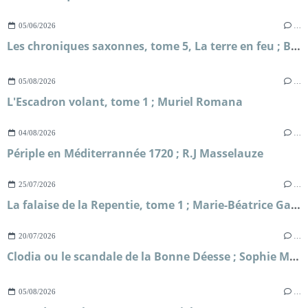
05/06/2026
…
Les chroniques saxonnes, tome 5, La terre en feu ; Bernard Cornwell
05/08/2026
…
L'Escadron volant, tome 1 ; Muriel Romana
04/08/2026
…
Périple en Méditerrannée 1720 ; R.J Masselauze
25/07/2026
…
La falaise de la Repentie, tome 1 ; Marie-Béatrice Gauvin
20/07/2026
…
Clodia ou le scandale de la Bonne Déesse ; Sophie Malick-Prunier
05/08/2026
…