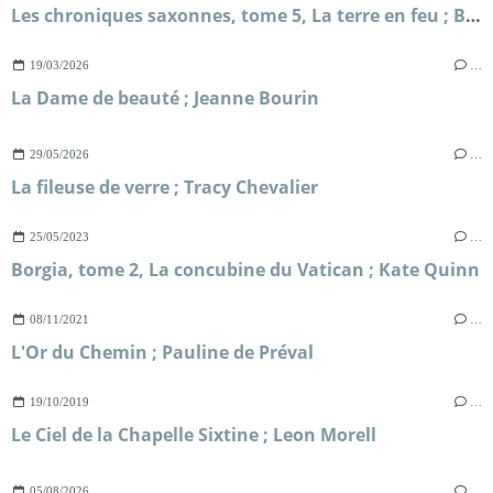
Les chroniques saxonnes, tome 5, La terre en feu ; Bernard Cornwell
19/03/2026
…
La Dame de beauté ; Jeanne Bourin
29/05/2026
…
La fileuse de verre ; Tracy Chevalier
25/05/2023
…
Borgia, tome 2, La concubine du Vatican ; Kate Quinn
08/11/2021
…
L'Or du Chemin ; Pauline de Préval
19/10/2019
…
Le Ciel de la Chapelle Sixtine ; Leon Morell
05/08/2026
…