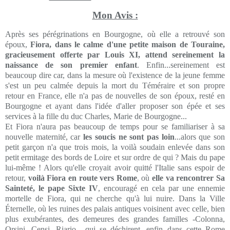
Mon Avis :
Après ses pérégrinations en Bourgogne, où elle a retrouvé son
époux,
Fiora, dans le calme d'une petite maison de Touraine,
gracieusement offerte par Louis XI, attend sereinement la
naissance de son premier enfant
. Enfin...sereinement est
beaucoup dire car, dans la mesure où l'existence de la jeune femme
s'est un peu calmée depuis la mort du Téméraire et son propre
retour en France, elle n'a pas de nouvelles de son époux, resté en
Bourgogne et ayant dans l'idée d'aller proposer son épée et ses
services à la fille du duc Charles, Marie de Bourgogne...
Et Fiora n'aura pas beaucoup de temps pour se familiariser à sa
nouvelle maternité, car
les soucis ne sont pas loin
...alors que son
petit garçon n'a que trois mois, la voilà soudain enlevée dans son
petit ermitage des bords de Loire et sur ordre de qui ? Mais du pape
lui-même ! Alors qu'elle croyait avoir quitté l'Italie sans espoir de
retour,
voilà Fiora en route vers Rome
, où
elle va rencontrer Sa
Sainteté, le pape Sixte IV
, encouragé en cela par une ennemie
mortelle de Fiora, qui ne cherche qu'à lui nuire. Dans la Ville
Éternelle, où les ruines des palais antiques voisinent avec celle, bien
plus exubérantes, des demeures des grandes familles -Colonna,
Orsini, Censi, Riario-, qui se déchirent, enfin dans cette Rome