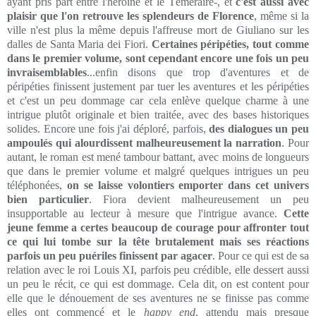
ayant pris part entre l'héroïne et le Téméraire-, et
c'est aussi avec
plaisir que l'on retrouve les splendeurs de Florence
, même si la
ville n'est plus la même depuis l'affreuse mort de Giuliano sur les
dalles de Santa Maria dei Fiori.
Certaines péripéties, tout comme
dans le premier volume, sont cependant encore une fois un peu
invraisemblables
...enfin disons que trop d'aventures et de
péripéties finissent justement par tuer les aventures et les péripéties
et c'est un peu dommage car cela enlève quelque charme à une
intrigue plutôt originale et bien traitée, avec des bases historiques
solides. Encore une fois j'ai déploré, parfois,
des dialogues un peu
ampoulés qui alourdissent malheureusement la narration
. Pour
autant, le roman est mené tambour battant, avec moins de longueurs
que dans le premier volume et malgré quelques intrigues un peu
téléphonées,
on se laisse volontiers emporter dans cet univers
bien particulier
. Fiora devient malheureusement un peu
insupportable au lecteur à mesure que l'intrigue avance.
Cette
jeune femme a certes beaucoup de courage pour affronter tout
ce qui lui tombe sur la tête brutalement mais ses réactions
parfois un peu puériles finissent par agacer
. Pour ce qui est de sa
relation avec le roi Louis XI, parfois peu crédible, elle dessert aussi
un peu le récit, ce qui est dommage. Cela dit, on est content pour
elle que le dénouement de ses aventures ne se finisse pas comme
elles ont commencé et le
happy end
, attendu mais presque