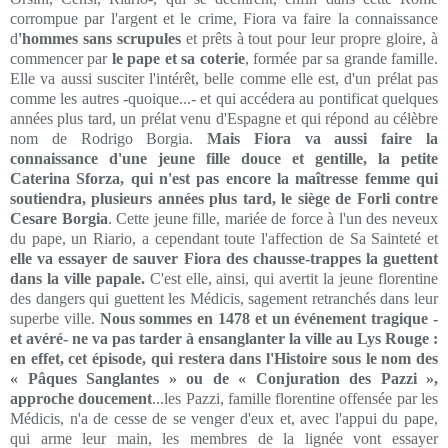
corrompue par l'argent et le crime, Fiora va faire la connaissance
d
'hommes sans scrupules
et prêts à tout pour leur propre gloire, à
commencer par
le pape et sa coterie
, formée par sa grande famille.
Elle va aussi susciter l'intérêt, belle comme elle est, d'un prélat pas
comme les autres -quoique...- et qui accédera au pontificat quelques
années plus tard, un prélat venu d'Espagne et qui répond au célèbre
nom de Rodrigo Borgia.
Mais Fiora va aussi faire la
connaissance d'une jeune fille douce et gentille, la petite
Caterina Sforza, qui n'est pas encore la maîtresse femme qui
soutiendra, plusieurs années plus tard, le siège de Forli contre
Cesare Borgia
. Cette jeune fille, mariée de force à l'un des neveux
du pape, un Riario, a cependant toute l'affection de Sa Sainteté et
elle va essayer de sauver Fiora des chausse-trappes la guettent
dans la ville papale.
C'est elle, ainsi, qui avertit la jeune florentine
des dangers qui guettent les Médicis, sagement retranchés dans leur
superbe ville.
Nous sommes en 1478 et un événement tragique -
et avéré- ne va pas tarder à ensanglanter la ville au Lys Rouge :
en effet, cet épisode, qui restera dans l'Histoire sous le nom des
« Pâques Sanglantes » ou de « Conjuration des Pazzi »,
approche doucement
...les Pazzi, famille florentine offensée par les
Médicis, n'a de cesse de se venger d'eux et, avec l'appui du pape,
qui arme leur main, les membres de la lignée vont essayer