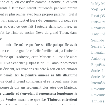
ent de ce qu'on considère comme la norme, elles vont
In My Ma
rents à leur tour, seront influencés par leur propre
Xvième S
t eu plus jeunes avec leurs propres parents... bref il
Essai
(35
st
un amour fort et hors du commun
qui peut être
Etats-Un
er et c'est ce que fait l'auteure dans son livre, en
Renaissa
 fut Le Tintoret, ancien élève du grand Titien, dans
Antiquité
e.
Seconde 
aurait elle-même pu être sa fille puisqu'elle avait
Secrets
(
oret eut une grande et belle famille mais, à l'aube de
Littératu
férée qu'il s'adresse, cette Marietta qui est née alors
Autobiog
ui il va s'enticher jusqu'à la fin. Si l'amour des mères
Enquêtes
us évident, les relations du père à son ou ses enfants
Sorties Li
'y paraît.
Ici, le peintre aimera sa fille illégitime
Sorties M
-ce dont il prend conscience et se repent, mais bien
Intermède
n épouse de dix ans seulement plus âgée que Marietta.
Révoluti
r grandir et s'envoler, il repoussera longtemps le
Révoluti
que Venise murmure que Le Tintoret entretient
Thriller
(