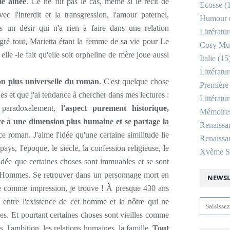
le aînée
. Ce ne fut pas le cas, même si le récit de
Ecosse
(1
c l'interdit et la transgression, l'amour paternel,
Humour
rs un désir qui n'a rien à faire dans une relation
Littératu
malgré tout, Marietta étant la femme de sa vie pour Le
Cosy Mu
elle -le fait qu'elle soit orpheline de mère joue aussi
Italie
(15
Littératu
ion plus universelle du roman
. C'est quelque chose
Première
s et que j'ai tendance à chercher dans mes lectures :
Littératu
, paradoxalement,
l'aspect purement historique,
Mémoire
ce à une dimension plus humaine et se partage la
Renaissa
ce roman. J'aime l'idée qu'une certaine similitude lie
Renaissan
ays, l'époque, le siècle, la confession religieuse, le
Xvème Si
te idée que certaines choses sont immuables et se sont
Hommes. Se retrouver dans un personnage mort en
NEWSL
te comme impression, je trouve ! À presque 430 ans
le entre l'existence de cet homme et la nôtre qui ne
es. Et pourtant certaines choses sont vieilles comme
s, l'ambition, les relations humaines, la famille.
Tout