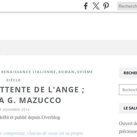
t
,
,
,
RENAISSANCE ITALIENNE
ROMAN
XVIÈME
RECHE
SIÈCLE
TTENTE DE L'ANGE ;
A G. MAZUCCO
LE SAL
8 NOVEMBRE 2016
leBit et publié depuis Overblog
Ouvert d
précieus
me comprenne, chacun de nous est sa propre