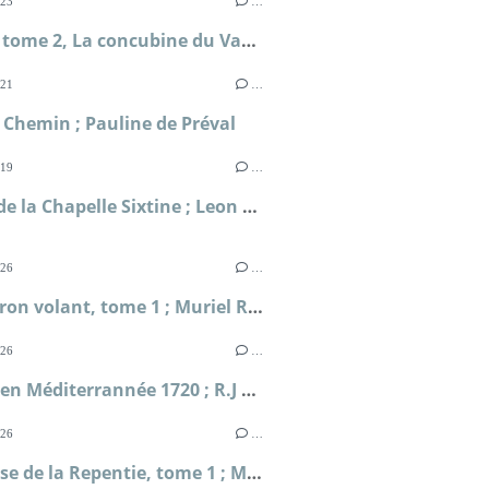
023
…
Borgia, tome 2, La concubine du Vatican ; Kate Quinn
021
…
 Chemin ; Pauline de Préval
019
…
Le Ciel de la Chapelle Sixtine ; Leon Morell
026
…
L'Escadron volant, tome 1 ; Muriel Romana
026
…
Périple en Méditerrannée 1720 ; R.J Masselauze
026
…
La falaise de la Repentie, tome 1 ; Marie-Béatrice Gauvin