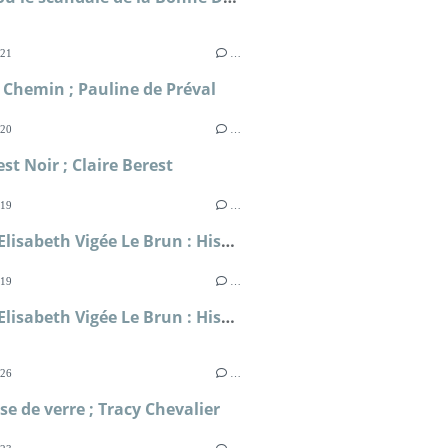
021
…
 Chemin ; Pauline de Préval
020
…
est Noir ; Claire Berest
019
…
Louise Elisabeth Vigée Le Brun : Histoire d'un regard ; Geneviève Haroche-Bouzinac
019
…
Louise Elisabeth Vigée Le Brun : Histoire d'un regard ; Geneviève Haroche-Bouzinac
026
…
use de verre ; Tracy Chevalier