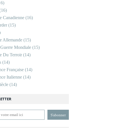
6)
(16)
re Canadienne
(16)
rder
(15)
)
re Allemande
(15)
 Guerre Mondiale
(15)
re Du Terroir
(14)
s
(14)
nce Française
(14)
ce Italienne
(14)
ècle
(14)
ETTER