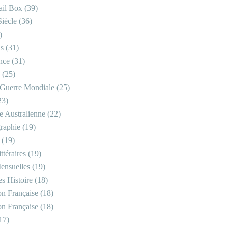
il Box
(39)
iècle
(36)
)
is
(31)
nce
(31)
(25)
Guerre Mondiale
(25)
23)
re Australienne
(22)
raphie
(19)
(19)
ttéraires
(19)
ensuelles
(19)
s Histoire
(18)
on Française
(18)
on Française
(18)
17)