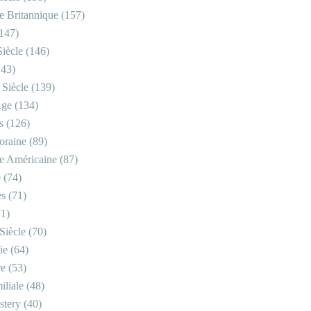
re Britannique
(157)
147)
iècle
(146)
43)
 Siècle
(139)
Âge
(134)
s
(126)
oraine
(89)
re Américaine
(87)
e
(74)
es
(71)
1)
Siècle
(70)
ie
(64)
re
(53)
iliale
(48)
stery
(40)