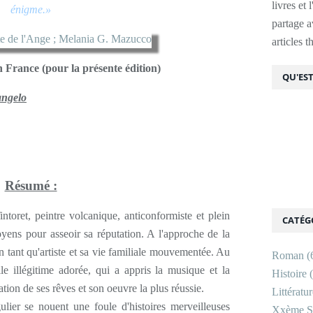
livres et 
énigme.»
partage av
articles 
n France (pour la présente édition)
QU'EST
angelo
Résumé :
ntoret, peintre volcanique, anticonformiste et plein
CATÉG
oyens pour asseoir sa réputation. A l'approche de la
en tant qu'artiste et sa vie familiale mouvementée. Au
Roman
(
le illégitime adorée, qui a appris la musique et la
Histoire
(
nation de ses rêves et son oeuvre la plus réussie.
Littératu
lier se nouent une foule d'histoires merveilleuses
Xxème Si