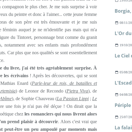
25/05/2
 compagnon le plus cher. Je me suis surprise à voir
yeux du peintre et donc à l'aimer... cette jeune femme
 bras de son père est très émouvante et je me suis
08/11/2
 féminin auquel je ne m'identifie pas mais qui m'a
L'Or du
figure du Tintoret, personnage brut comme du granit
rfois, notamment avec ses enfants mais profondément
19/10/2
uts. Car plus que nos qualités se sont essentiellement
ce.
du livre, j'ai été très agréablement surprise. À
05/08/2
e les écrivains
! Après les découvertes, qui se sont
 Mathias Enard (
Parle-leur de rois, de batailles et
rtemisia
) de Leonor de Recondo (
Pietra Viva
), de
04/08/2
'Abîme
), de Sophie Chauveau (
La Passion Lippi
;
Le
ore une fois je n'ai pas été déçue ! On dirait que la
 poétique chez
les romanciers qui nous livrent alors
25/07/2
'on prend plaisir à découvrir
. Alors c'est vrai que
est peut-être un peu ampoulé par moments mais