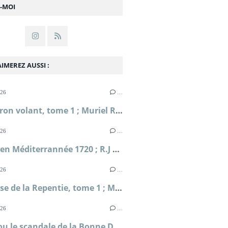
Z-MOI
IMEREZ AUSSI :
026
…
L'Escadron volant, tome 1 ; Muriel Romana
026
…
Périple en Méditerrannée 1720 ; R.J Masselauze
026
…
La falaise de la Repentie, tome 1 ; Marie-Béatrice Gauvin
026
…
Clodia ou le scandale de la Bonne Déesse ; Sophie Malick-Prunier