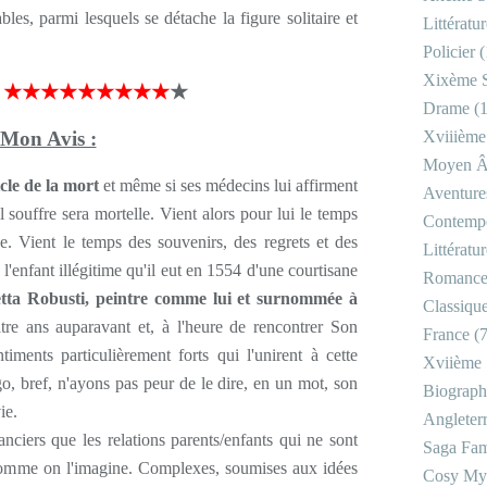
les, parmi lesquels se détache la figure solitaire et
Littératu
Policier
(
Xixème S
★★★★★★★★★
★
Drame
(1
Mon Avis :
Xviiième
Moyen 
cle de la mort
et même si ses médecins lui affirment
Aventure
 il souffre sera mortelle. Vient alors pour lui le temps
Contemp
e. Vient le temps des souvenirs, des regrets et des
Littératu
à l'enfant illégitime qu'il eut en 1554 d'une courtisane
Romanc
ta Robusti, peintre comme lui et surnommée à
Classiqu
re ans auparavant et, à l'heure de rencontrer Son
France
(7
timents particulièrement forts qui l'unirent à cette
Xviième 
go, bref, n'ayons pas peur de le dire, en un mot, son
Biograph
ie.
Angleter
anciers que les relations parents/enfants qui ne sont
Saga Fam
omme on l'imagine. Complexes, soumises aux idées
Cosy My