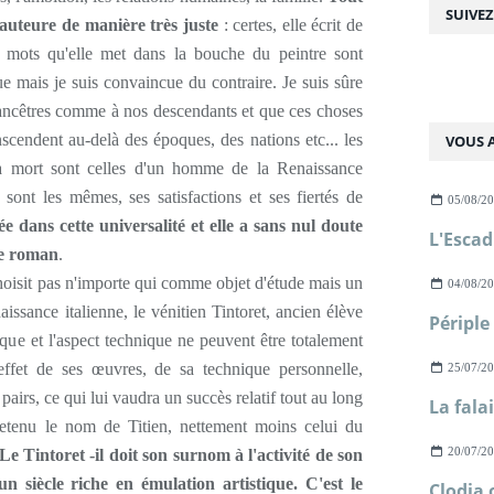
SUIVE
'auteure de manière très juste
: certes, elle écrit de
 mots qu'elle met dans la bouche du peintre sont
e mais je suis convaincue du contraire. Je suis sûre
 ancêtres comme à nos descendants et que ces choses
nscendent au-delà des époques, des nations etc... les
VOUS A
sa mort sont celles d'un homme de la Renaissance
ont les mêmes, ses satisfactions et ses fiertés de
05/08/2
e dans cette universalité et elle a sans nul doute
le roman
.
oisit pas n'importe qui comme objet d'étude mais un
04/08/2
aissance italienne, le vénitien Tintoret, ancien élève
rique et l'aspect technique ne peuvent être totalement
effet de ses œuvres, de sa technique personnelle,
25/07/2
pairs, ce qui lui vaudra un succès relatif tout au long
etenu le nom de Titien, nettement moins celui du
20/07/2
Le Tintoret -il doit son surnom à l'activité de son
 un siècle riche en émulation artistique. C'est le