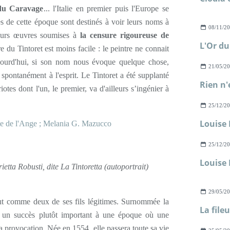
 du Caravage
... l'Italie en premier puis l'Europe se
es de cette époque sont destinés à voir leurs noms à
08/11/2
eurs œuvres soumises à
la censure rigoureuse de
L'Or du
re du Tintoret est moins facile : le peintre ne connait
jourd'hui, si son nom nous évoque quelque chose,
21/05/2
pontanément à l'esprit. Le Tintoret a été supplanté
Rien n'
otes dont l'un, le premier, va d'ailleurs s’ingénier à
25/12/2
25/12/2
ietta Robusti, dite La Tintoretta (autoportrait)
29/05/2
tout comme deux de ses fils légitimes. Surnommée la
La file
a un succès plutôt important à une époque où une
la provocation. Née en 1554, elle passera toute sa vie