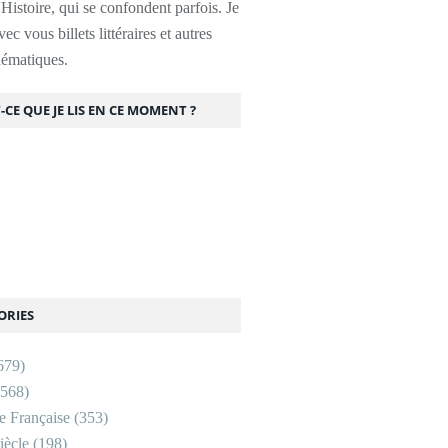
l'Histoire, qui se confondent parfois. Je
ec vous billets littéraires et autres
thématiques.
-CE QUE JE LIS EN CE MOMENT ?
ORIES
679)
568)
re Française
(353)
ècle
(198)