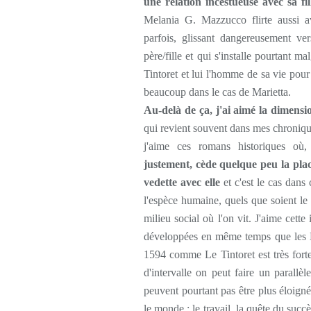
une relation incestueuse avec sa fil
Melania G. Mazzucco flirte aussi ave
parfois, glissant dangereusement ve
père/fille et qui s'installe pourtant 
Tintoret et lui l'homme de sa vie pour 
beaucoup dans le cas de Marietta.
Au-delà de ça, j'ai aimé la dimens
qui revient souvent dans mes chronique
j'aime ces romans historiques où
justement, cède quelque peu la pla
vedette avec elle
et c'est le cas dans 
l'espèce humaine, quels que soient le p
milieu social où l'on vit. J'aime cet
développées en même temps que les 
1594 comme Le Tintoret est très for
d'intervalle on peut faire un parallè
peuvent pourtant pas être plus éloigné
le monde : le travail, la quête du succè