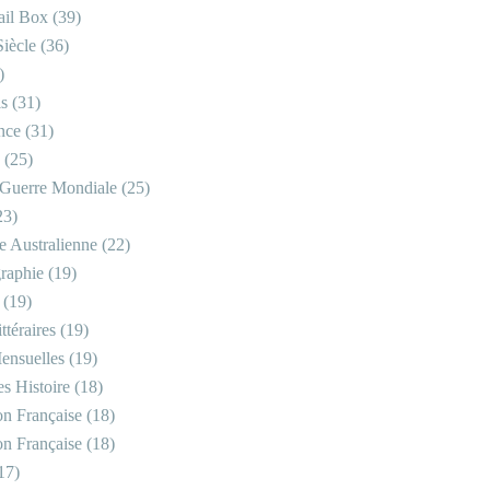
il Box
(39)
iècle
(36)
)
is
(31)
nce
(31)
(25)
Guerre Mondiale
(25)
23)
re Australienne
(22)
raphie
(19)
(19)
ttéraires
(19)
ensuelles
(19)
s Histoire
(18)
on Française
(18)
on Française
(18)
17)