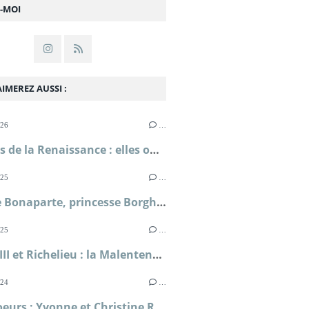
Z-MOI
IMEREZ AUSSI :
026
…
Femmes de la Renaissance : elles ont lutté pour leur liberté ; Sylvie Le Clech
025
…
Pauline Bonaparte, princesse Borghèse ; Florence de Baudus
025
…
Louis XIII et Richelieu : la Malentente ; Simone Bertière
024
…
Deux soeurs : Yvonne et Christine Rouart muses de l'impressionnisme ; Dominique Bona