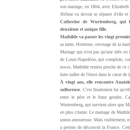
son mariage, en 1804, avec Elizabeth P
Jérôme va devoir se séparer d'elle et
Catherine de Wurtemberg, qui lu
deuxième et unique fille
.
Mathilde va passer les vingt premièr
sa tante, Hortense, envisage de la mar
Mariage qui n'est pas qu'une idée en l
de Louis-Napoléon, qui complote, cons
noces. Mathilde restera proche de ce c
faire naître de l'émoi dans le cœur de l
À vingt ans, elle rencontre Anato
sulfureuse
. C'est finalement lui qu'el
entre le père et le futur gendre. C
Wurtemberg, qui survient alors que Ma
en plus criante. Le mariage de Mathild
union amoureuse. Mais visiblement, mal
a permis de découvrir la France. Cette