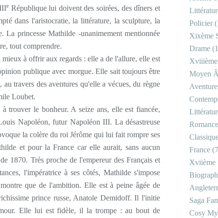
e
III
République lui doivent des soirées, des dîners et
Littératu
é dans l'aristocratie, la littérature, la sculpture, la
Policier
(
que. La princesse Mathilde -unanimement mentionnée
Xixème S
tre, tout comprendre.
Drame
(1
mieux à offrir aux regards : elle a de l'allure, elle est
Xviiième
'opinion publique avec morgue. Elle sait toujours être
Moyen 
e, au travers des aventures qu'elle a vécues, du règne
Aventure
mile Loubet.
Contemp
 trouver le bonheur. A seize ans, elle est fiancée,
Littératu
 Louis Napoléon, futur Napoléon III. La désastreuse
Romanc
oque la colère du roi Jérôme qui lui fait rompre ses
Classiqu
thilde et pour la France car elle aurait, sans aucun
France
(7
n de 1870. Très proche de l'empereur des Français et
Xviième 
ances, l'impératrice à ses côtés, Mathilde s'impose
Biograph
 montre que de l'ambition. Elle est à peine âgée de
Angleter
richissime prince russe, Anatole Demidoff. Il l'initie
Saga Fam
our. Elle lui est fidèle, il la trompe : au bout de
Cosy My