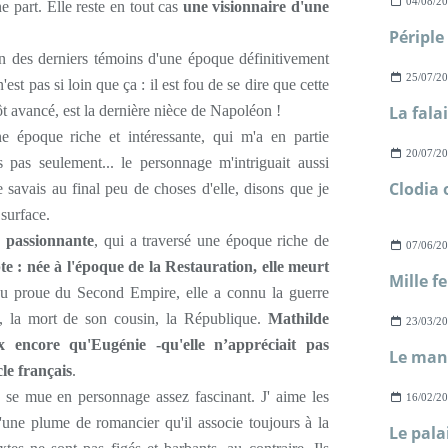
04/08/2
e part. Elle reste en tout cas
une visionnaire d'une
un des derniers témoins d'une époque définitivement
25/07/2
st pas si loin que ça : il est fou de se dire que cette
t avancé, est la dernière nièce de Napoléon !
e époque riche et intéressante, qui m'a en partie
20/07/2
s pas seulement... le personnage m'intriguait aussi
savais au final peu de choses d'elle, disons que je
 surface.
e passionnante
, qui a traversé une époque riche de
07/06/2
 : née à l'époque de la Restauration, elle meurt
du proue du Second Empire, elle a connu la guerre
re, la mort de son cousin, la République.
Mathilde
23/03/2
 encore qu'Eugénie -qu'elle n’appréciait pas
Le mano
cle français
.
 se mue en personnage assez fascinant. J' aime les
16/02/2
d'une plume de romancier qu'il associe toujours à la