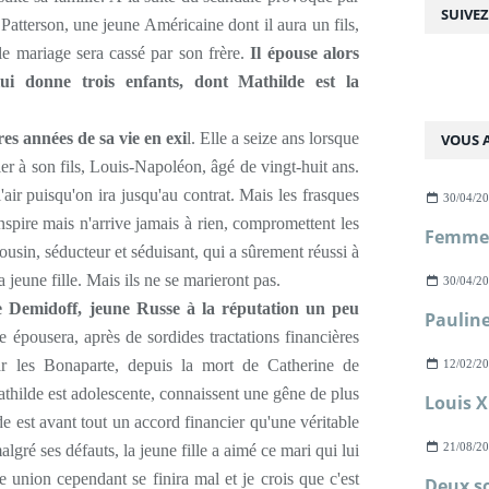
SUIVE
atterson, une jeune Américaine dont il aura un fils,
 le mariage sera cassé par son frère.
Il épouse alors
i donne trois enfants, dont Mathilde est la
es années de sa vie en exi
l. Elle a seize ans lorsque
VOUS A
ier à son fils, Louis-Napoléon, âgé de vingt-huit ans.
'air puisqu'on ira jusqu'au contrat. Mais les frasques
30/04/2
pire mais n'arrive jamais à rien, compromettent les
ousin, séducteur et séduisant, qui a sûrement réussi à
a jeune fille. Mais ils ne se marieront pas.
30/04/2
le Demidoff, jeune Russe à la réputation un peu
le épousera, après de sordides tractations financières
ar les Bonaparte, depuis la mort de Catherine de
12/02/2
thilde est adolescente, connaissent une gêne de plus
e est avant tout un accord financier qu'une véritable
21/08/2
gré ses défauts, la jeune fille a aimé ce mari qui lui
 union cependant se finira mal et je crois que c'est