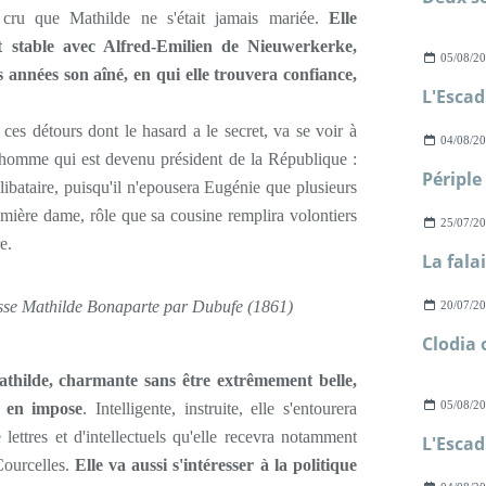
s cru que Mathilde ne s'était jamais mariée.
Elle
et stable avec Alfred-Emilien de Nieuwerkerke,
05/08/2
s années son aîné, en qui elle trouvera confiance,
ces détours dont le hasard a le secret, va se voir à
04/08/2
 homme qui est devenu président de la République :
bataire, puisqu'il n'epousera Eugénie que plusieurs
emière dame, rôle que sa cousine remplira volontiers
25/07/2
e.
cesse Mathilde Bonaparte par Dubufe (1861)
20/07/2
thilde, charmante sans être extrêmement belle,
05/08/2
 en impose
. Intelligente, instruite, elle s'entourera
lettres et d'intellectuels qu'elle recevra notamment
Courcelles.
Elle va aussi s'intéresser à la politique