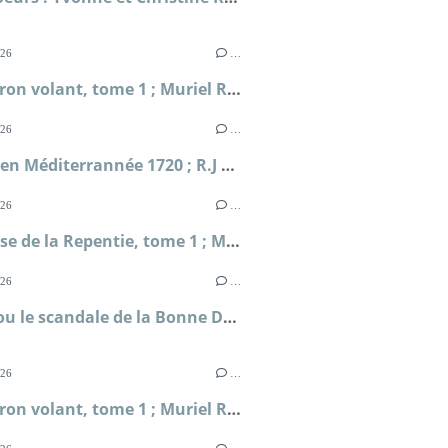
026
…
L'Escadron volant, tome 1 ; Muriel Romana
026
…
Périple en Méditerrannée 1720 ; R.J Masselauze
026
…
La falaise de la Repentie, tome 1 ; Marie-Béatrice Gauvin
026
…
Clodia ou le scandale de la Bonne Déesse ; Sophie Malick-Prunier
026
…
L'Escadron volant, tome 1 ; Muriel Romana