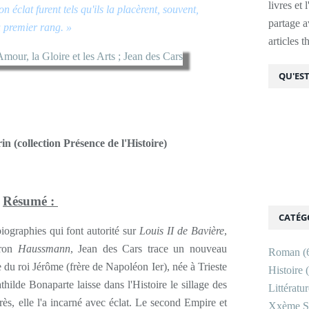
livres et 
n éclat furent tels qu'ils la placèrent, souvent,
partage av
 premier rang. »
articles 
QU'EST
n (collection Présence de l'Histoire)
Résumé :
CATÉG
iographies qui font autorité sur
Louis II de Bavière
,
aron
Haussmann
, Jean des Cars trace un nouveau
Roman
(
e du roi Jérôme (frère de Napoléon Ier), née à Trieste
Histoire
(
ilde Bonaparte laisse dans l'Histoire le sillage des
Littératu
ès, elle l'a incarné avec éclat. Le second Empire et
Xxème Si