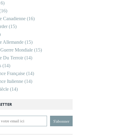
6)
(16)
re Canadienne
(16)
rder
(15)
)
re Allemande
(15)
 Guerre Mondiale
(15)
re Du Terroir
(14)
s
(14)
nce Française
(14)
ce Italienne
(14)
ècle
(14)
ETTER