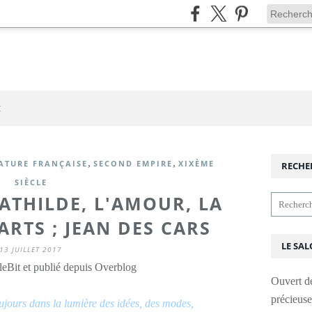
t
,
,
RATURE FRANÇAISE
SECOND EMPIRE
XIXÈME
RECHE
SIÈCLE
ATHILDE, L'AMOUR, LA
ARTS ; JEAN DES CARS
LE SAL
13 JUILLET 2017
leBit et publié depuis Overblog
Ouvert d
précieus
ujours dans la lumière des idées, des modes,