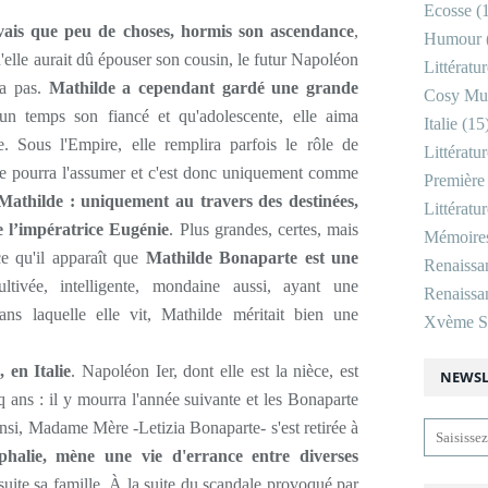
Ecosse
(1
avais que peu de choses, hormis son ascendance
,
Humour
u'elle aurait dû épouser son cousin, le futur Napoléon
Littératu
ra pas.
Mathilde a cependant gardé une grande
Cosy Mu
 un temps son fiancé et qu'adolescente, elle aima
Italie
(15
. Sous l'Empire, elle remplira parfois le rôle de
Littératu
 ne pourra l'assumer et c'est donc uniquement comme
Première
 Mathilde : uniquement au travers des destinées,
Littératu
 l’impératrice Eugénie
. Plus grandes, certes, mais
Mémoire
ce qu'il apparaît que
Mathilde Bonaparte est une
Renaissa
ltivée, intelligente, mondaine aussi, ayant une
Renaissan
ns laquelle elle vit, Mathilde méritait bien une
Xvème Si
, en Italie
. Napoléon Ier, dont elle est la nièce, est
NEWSL
 ans : il y mourra l'année suivante et les Bonaparte
insi, Madame Mère -Letizia Bonaparte- s'est retirée à
halie, mène une vie d'errance entre diverses
a suite sa famille. À la suite du scandale provoqué par