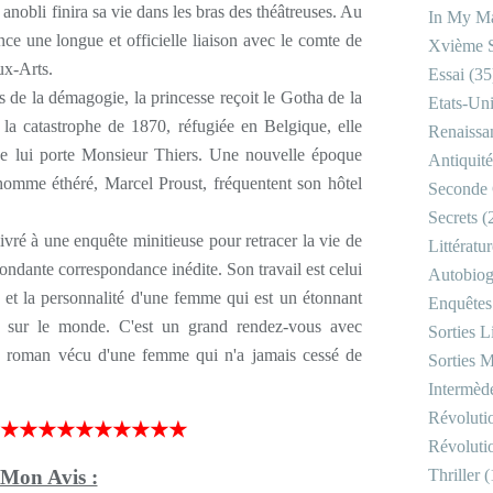
 anobli finira sa vie dans les bras des théâtreuses. Au
In My Ma
e une longue et officielle liaison avec le comte de
Xvième S
ux-Arts.
Essai
(35
ès de la démagogie, la princesse reçoit le Gotha de la
Etats-Un
 la catastrophe de 1870, réfugiée en Belgique, elle
Renaissa
que lui porte Monsieur Thiers. Une nouvelle époque
Antiquité
mme éthéré, Marcel Proust, fréquentent son hôtel
Seconde 
Secrets
(
vré à une enquête minitieuse pour retracer la vie de
Littératu
ondante correspondance inédite. Son travail est celui
Autobiog
e et la personnalité d'une femme qui est un étonnant
Enquêtes
re sur le monde. C'est un grand rendez-vous avec
Sorties Li
t le roman vécu d'une femme qui n'a jamais cessé de
Sorties M
Intermède
Révoluti
★★★★★★★★★★
Révoluti
Mon Avis :
Thriller
(