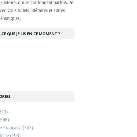
l'Histoire, qui se confondent parfois. Je
ec vous billets littéraires et autres
thématiques.
-CE QUE JE LIS EN CE MOMENT ?
ORIES
679)
568)
re Française
(353)
ècle
(198)