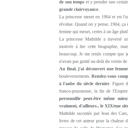
de son temps
et y prendre une certain
grande clairvoyance
.
La princesse meurt en 1904 et est l'
révolue. Quand on y pense, 1904, ça n'e
femme qui meurt, certes à un âge plutô
La princesse Mathilde a traversé un
motivée à lire cette biographie, mai
beaucoup. Je me rends compte que je 
n'avais pas gratté au-delà du vernis de
Au final, j'ai découvert une femm
bouleversements.
Rendez-vous compte
à l'aube du siècle dernier
. Figure 
franco-prussienne, la fin de l'Empi
personnifie peut-être même mieux
vraiment, d'ailleurs-, le XIXème siè
Mathilde racontée par Jean des Cars,
livres de cet auteur pour la chaleur 