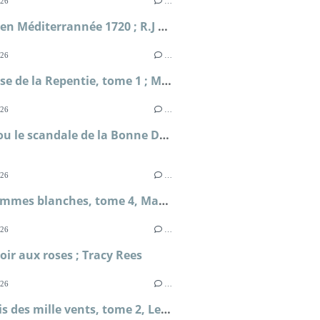
026
…
Périple en Méditerrannée 1720 ; R.J Masselauze
026
…
La falaise de la Repentie, tome 1 ; Marie-Béatrice Gauvin
026
…
Clodia ou le scandale de la Bonne Déesse ; Sophie Malick-Prunier
026
…
Mille femmes blanches, tome 4, May et Chance ; Jim Fergus
026
…
ir aux roses ; Tracy Rees
026
…
Le palais des mille vents, tome 2, Les nuits de Saint-Pétersbourg ; Kate McAlistair