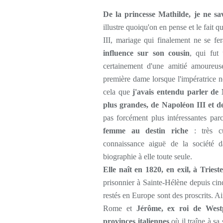
De la princesse Mathilde, je ne s
illustre quoiqu'on en pense et le fait q
III, mariage qui finalement ne se fe
influence sur son cousin
, qui fut
certainement d'une amitié amoureuse
première dame lorsque l'impératrice
cela que
j'avais entendu parler de
plus grandes, de Napoléon III et de
pas forcément plus intéressantes par
femme au destin riche
: très cu
connaissance aiguë de la société da
biographie à elle toute seule.
Elle naît en 1820, en exil, à Trieste
prisonnier à Sainte-Hélène depuis cinq
restés en Europe sont des proscrits. A
Rome et
Jérôme, ex roi de Westp
provinces italiennes
où il traîne à s