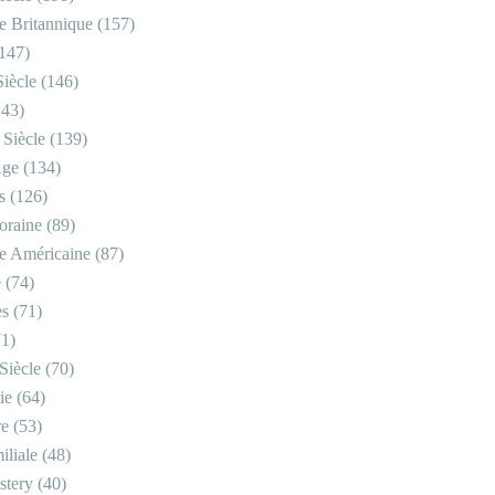
re Britannique
(157)
147)
iècle
(146)
43)
 Siècle
(139)
Âge
(134)
s
(126)
oraine
(89)
re Américaine
(87)
e
(74)
es
(71)
1)
Siècle
(70)
ie
(64)
re
(53)
iliale
(48)
stery
(40)