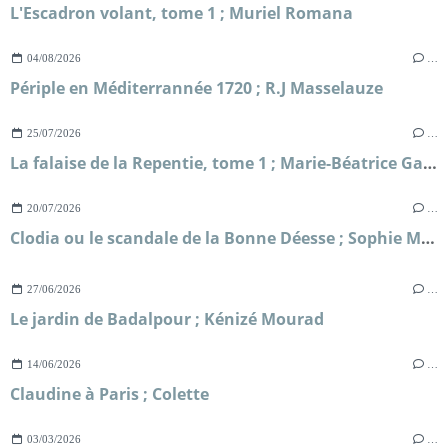
L'Escadron volant, tome 1 ; Muriel Romana
04/08/2026
…
Périple en Méditerrannée 1720 ; R.J Masselauze
25/07/2026
…
La falaise de la Repentie, tome 1 ; Marie-Béatrice Gauvin
20/07/2026
…
Clodia ou le scandale de la Bonne Déesse ; Sophie Malick-Prunier
27/06/2026
…
Le jardin de Badalpour ; Kénizé Mourad
14/06/2026
…
Claudine à Paris ; Colette
03/03/2026
…