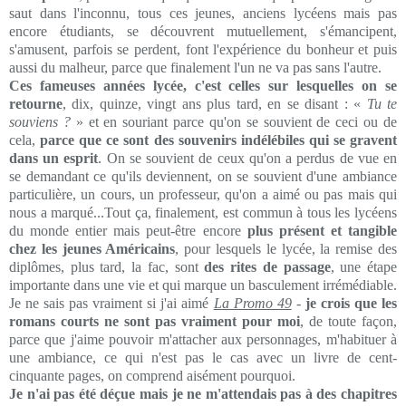
saut dans l'inconnu, tous ces jeunes, anciens lycéens mais pas
encore étudiants, se découvrent mutuellement, s'émancipent,
s'amusent, parfois se perdent, font l'expérience du bonheur et puis
aussi du malheur, parce que finalement l'un ne va pas sans l'autre.
Ces fameuses années lycée, c'est celles sur lesquelles on se
retourne
, dix, quinze, vingt ans plus tard, en se disant : «
Tu te
souviens ?
» et en souriant parce qu'on se souvient de ceci ou de
cela,
parce que ce sont des souvenirs
indélébiles
qui se gravent
dans un esprit
. On se souvient de ceux qu'on a perdus de vue en
se demandant ce qu'ils deviennent, on se souvient d'une ambiance
particulière, un cours, un professeur, qu'on a aimé ou pas mais qui
nous a marqué...Tout ça, finalement, est commun à tous les lycéens
du monde entier mais peut-être encore
plus présent et tangible
chez les jeunes Américains
, pour lesquels le lycée, la remise des
diplômes, plus tard, la fac, sont
des rites de passage
, une étape
importante dans une vie et qui marque un basculement irrémédiable.
Je ne sais pas vraiment si j'ai aimé
La Promo 49
-
je crois que les
romans courts ne sont pas vraiment pour moi
, de toute façon,
parce que j'aime pouvoir m'attacher aux personnages, m'habituer à
une ambiance, ce qui n'est pas le cas avec un livre de cent-
cinquante pages, on comprend aisément pourquoi.
Je n'ai pas été déçue mais je ne m'attendais pas à des chapitres