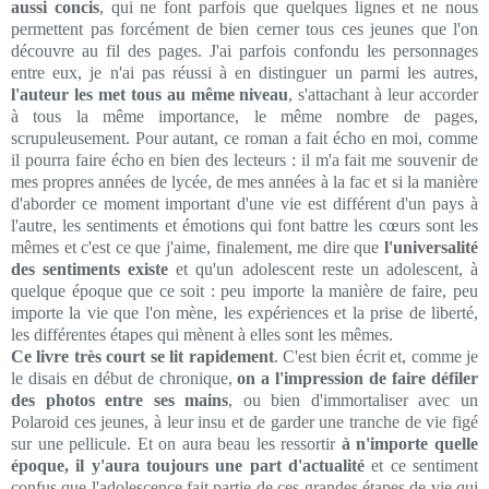
aussi concis
, qui ne font parfois que quelques lignes et ne nous
permettent pas forcément de bien cerner tous ces jeunes que l'on
découvre au fil des pages. J'ai parfois confondu les personnages
entre eux, je n'ai pas réussi à en distinguer un parmi les autres,
l'auteur les met tous au même niveau
, s'attachant à leur accorder
à tous la même importance, le même nombre de pages,
scrupuleusement. Pour autant, ce roman a fait écho en moi, comme
il pourra faire écho en bien des lecteurs : il m'a fait me souvenir de
mes propres années de lycée, de mes années à la fac et si la manière
d'aborder ce moment important d'une vie est différent d'un pays à
l'autre, les sentiments et émotions qui font battre les cœurs sont les
mêmes et c'est ce que j'aime, finalement, me dire que
l'universalité
des sentiments existe
et qu'un adolescent reste un adolescent, à
quelque époque que ce soit : peu importe la manière de faire, peu
importe la vie que l'on mène, les expériences et la prise de liberté,
les différentes étapes qui mènent à elles sont les mêmes.
Ce livre très court se lit rapidement
. C'est bien écrit et, comme je
le disais en début de chronique,
on a l'impression de faire défiler
des photos entre ses mains
, ou bien d'immortaliser avec un
Polaroid ces jeunes, à leur insu et de garder une tranche de vie figé
sur une pellicule. Et on aura beau les ressortir
à n'importe quelle
époque, il y'aura toujours une part d'actualité
et ce sentiment
confus que l'adolescence fait partie de ces grandes étapes de vie qui