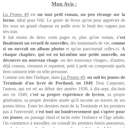
Mon Avis :
La Promo 49
est
un tout petit roman, un peu étrange sur la
forme
, idéal pour l'été. Le genre de livres qu'on peut apprécier de
lire sous un grand chapeau en paille avec le bruit des vagues pas
très loin.
Il fait moins de deux cents pages et, plus qu'un roman,
c'est
finalement un recueil de nouvelles
, des instantanés de vie,
comme
si on ouvrait un album photos
et qu'on parcourrait celles-ci.
A
chaque chapitre, qui est en lui-même une petite nouvelle, on
découvre un nouveau visage
-ou des nouveaux visages-, d'autres,
déjà connus, viennent et repartent, petit à petit on comprends quels
liens unissent telle ou telle personne.
Comme son titre l'indique, dans
La Promo 49
,
on suit les jeunes de
Terminale d'un lycée de Portland, en 1949
. Don Carpenter,
l'auteur, qui est né au début des années 1930, à dix-sept, dix-huit
ans en 1949,
c'est sa propre expérience de lycéen
, sa propre
génération, sa propre dernière année qu'il raconte au travers de ses
jeunes héros. Entre les derniers mois de la Terminale et les premiers
pas à l'université,
c'est tout un bouleversement qui s'opère pour
ces jeunes
, un passage rituel et tacite entre l'enfance et l'âge adulte.
On commence à travailler, on connaît les premiers émois amoureux,