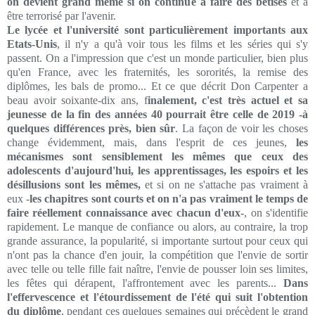
on devient grand même si on continue à faire des bêtises
et à
être terrorisé par l'avenir.
Le lycée et l'université sont particulièrement importants aux
Etats-Unis
, il n'y a qu'à voir tous les films et les séries qui s'y
passent. On a l'impression que c'est un monde particulier, bien plus
qu'en France, avec les fraternités, les sororités, la remise des
diplômes, les bals de promo... Et ce que décrit Don Carpenter a
beau avoir soixante-dix ans, f
inalement, c'est très actuel et sa
jeunesse de la fin des années 40 pourrait être celle de 2019 -à
quelques différences près, bien sûr
. La façon de voir les choses
change évidemment, mais, dans l'esprit de ces jeunes,
les
mécanismes sont sensiblement les mêmes que ceux des
adolescents d'aujourd'hui, les apprentissages, les espoirs et les
désillusions sont les mêmes,
et si on ne s'attache pas vraiment à
eux -
les chapitres sont courts et on n'a pas vraiment le temps de
faire réellement connaissance avec chacun d'eux-
, on s'identifie
rapidement. Le manque de confiance ou alors, au contraire, la trop
grande assurance, la popularité, si importante surtout pour ceux qui
n'ont pas la chance d'en jouir, la compétition que l'envie de sortir
avec telle ou telle fille fait naître, l'envie de pousser loin ses limites,
les fêtes qui dérapent, l'affrontement avec les parents...
Dans
l'effervescence et l'étourdissement de l'été qui suit l'obtention
du diplôme
, pendant ces quelques semaines qui précèdent le grand