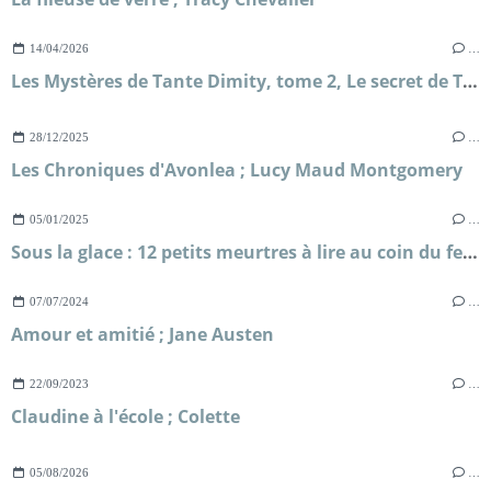
14/04/2026
…
Les Mystères de Tante Dimity, tome 2, Le secret de Tante Dimity ; Nancy Atherton
28/12/2025
…
Les Chroniques d'Avonlea ; Lucy Maud Montgomery
05/01/2025
…
Sous la glace : 12 petits meurtres à lire au coin du feu ; Agatha Christie
07/07/2024
…
Amour et amitié ; Jane Austen
22/09/2023
…
Claudine à l'école ; Colette
05/08/2026
…