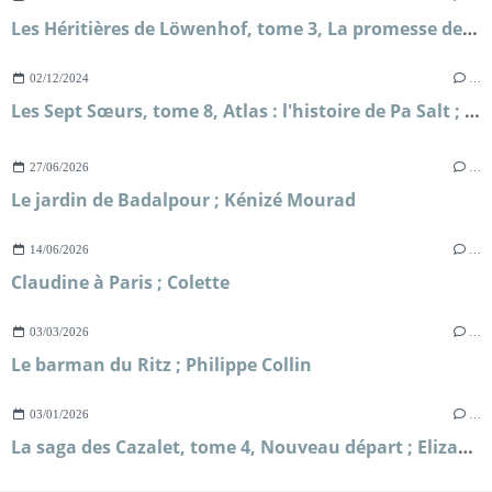
Les Héritières de Löwenhof, tome 3, La promesse de Solveig ; Corina Bomann
02/12/2024
…
Les Sept Sœurs, tome 8, Atlas : l'histoire de Pa Salt ; Lucinda Riley et Harry Whittaker
27/06/2026
…
Le jardin de Badalpour ; Kénizé Mourad
14/06/2026
…
Claudine à Paris ; Colette
03/03/2026
…
Le barman du Ritz ; Philippe Collin
03/01/2026
…
La saga des Cazalet, tome 4, Nouveau départ ; Elizabeth Jane Howard