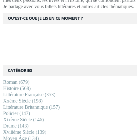
mes deux passions, les livres et l'Histoire, qui se confondent parfois.
Je partage avec vous billets littéraires et autres articles thématiques.
QU'EST-CE QUE JE LIS EN CE MOMENT ?
CATÉGORIES
Roman
(679)
Histoire
(568)
Littérature Française
(353)
Xxème Siècle
(198)
Littérature Britannique
(157)
Policier
(147)
Xixème Siècle
(146)
Drame
(143)
Xviiième Siècle
(139)
Moyen Âge
(134)