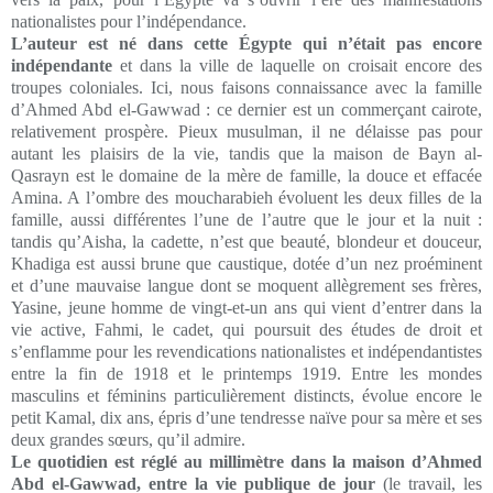
nationalistes pour l’indépendance.
L’auteur est né dans cette Égypte qui n’était pas encore
indépendante
et dans la ville de laquelle on croisait encore des
troupes coloniales. Ici, nous faisons connaissance avec la famille
d’Ahmed Abd el-Gawwad : ce dernier est un commerçant cairote,
relativement prospère. Pieux musulman, il ne délaisse pas pour
autant les plaisirs de la vie, tandis que la maison de Bayn al-
Qasrayn est le domaine de la mère de famille, la douce et effacée
Amina. A l’ombre des moucharabieh évoluent les deux filles de la
famille, aussi différentes l’une de l’autre que le jour et la nuit :
tandis qu’Aisha, la cadette, n’est que beauté, blondeur et douceur,
Khadiga est aussi brune que caustique, dotée d’un nez proéminent
et d’une mauvaise langue dont se moquent allègrement ses frères,
Yasine, jeune homme de vingt-et-un ans qui vient d’entrer dans la
vie active, Fahmi, le cadet, qui poursuit des études de droit et
s’enflamme pour les revendications nationalistes et indépendantistes
entre la fin de 1918 et le printemps 1919. Entre les mondes
masculins et féminins particulièrement distincts, évolue encore le
petit Kamal, dix ans, épris d’une tendresse naïve pour sa mère et ses
deux grandes sœurs, qu’il admire.
Le quotidien est réglé au millimètre dans la maison d’Ahmed
Abd el-Gawwad, entre la vie publique de jour
(le travail, les