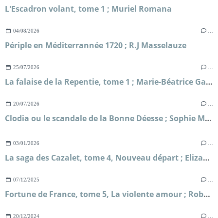
L'Escadron volant, tome 1 ; Muriel Romana
04/08/2026
…
Périple en Méditerrannée 1720 ; R.J Masselauze
25/07/2026
…
La falaise de la Repentie, tome 1 ; Marie-Béatrice Gauvin
20/07/2026
…
Clodia ou le scandale de la Bonne Déesse ; Sophie Malick-Prunier
03/01/2026
…
La saga des Cazalet, tome 4, Nouveau départ ; Elizabeth Jane Howard
07/12/2025
…
Fortune de France, tome 5, La violente amour ; Robert Merle
20/12/2024
…