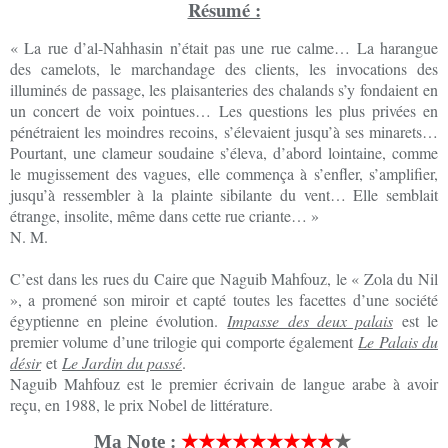
Résumé :
« La rue d’al-Nahhasin n’était pas une rue calme… La harangue
des camelots, le marchandage des clients, les invocations des
illuminés de passage, les plaisanteries des chalands s’y fondaient en
un concert de voix pointues… Les questions les plus privées en
pénétraient les moindres recoins, s’élevaient jusqu’à ses minarets…
Pourtant, une clameur soudaine s’éleva, d’abord lointaine, comme
le mugissement des vagues, elle commença à s’enfler, s’amplifier,
jusqu’à ressembler à la plainte sibilante du vent… Elle semblait
étrange, insolite, même dans cette rue criante… »
N. M.
C’est dans les rues du Caire que Naguib Mahfouz, le « Zola du Nil
», a promené son miroir et capté toutes les facettes d’une société
égyptienne en pleine évolution.
Impasse des deux palais
est le
premier volume d’une trilogie qui comporte également
Le Palais du
désir
et
Le Jardin du passé
.
Naguib Mahfouz est le premier écrivain de langue arabe à avoir
reçu, en 1988, le prix Nobel de littérature.
Ma Note :
★★★★★★★★★
★