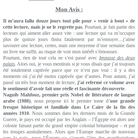
Mon Avis :
Il m’aura fallu douze jours tout pile pour « venir à bout » de
cette lecture, mais je ne le regrette pas
. Pourtant, je fais partie des
lecteurs qui aiment aller assez vite : une lecture qui va m’occuper
plus de quinze jours finira fatalement par m’ennuyer…j’aime
savourer une lecture, certes, mais une moyenne d’une semaine dans
un livre me suffit, au risque de voir mon intérêt s’émousser.
Pourtant, rien de tout cela ne s’est passé avec
Impasse des deux
palais
. Alors oui, je vous mentirais si je vous disais que j’ai toujours
été totalement captivée parce que ce n’est pas vrai : il y a des
moments où j’ai été moins captivée que d’autres. Pour autant, j’ai
passé un très bon moment de lecture,
j’ai refermé ce volume avec
le sentiment d’avoir fait une réelle et fascinante découverte
.
Naguib Mahfouz, premier prix Nobel de littérature de langue
arabe (1988)
, nous propose ici le premier tome d’
une grande
fresque historique et familiale dans Le Caire de la fin des
années 1910
. Nous sommes dans les derniers mois de la Grande
Guerre, le pays est occupé par les Anglais – l’Égypte est alors une
colonie faisant partie du grand empire colonial britannique – et par
les troupes australiennes. Alors que l’Europe marche de nouveau
vers la paix, pour l’Égypte va s’ouvrir l’ère des manifestations