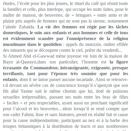
études, l’école pour les plus jeunes, le rituel du café qui réunit toute
la famille) et celle, plus interlope, qui occupe les nuits faites, pour le
maître de maison, de beuveries, de « bringues » entre amis et de
plaisir pris auprès de femmes qui ne sont pas la sienne, notamment
l’almée Zubaïda.
La vie des femmes est régie par les tâches
domestiques, le soin aux enfants et aux hommes et celle de tous
est évidemment scandée par l'omniprésence de la religion
musulmane dans le quotidien
: appels du muezzin, ombre effilée
des minarets qui se découpent contre le ciel, prière du vendredi...
Si Ahmed Abd el-Gawwad mène joyeuse vie loin de la maison de
Bayn al-Qasrayn,dans son particulier, l’homme est
la figure
écrasante du Commandeur, intransigeante, exigeante, presque
terrifiante, tant pour l’épouse très soumise que pour les
enfants
, dont il ne laisse passer aucune incartade. Ainsi se retrouve-
t-il devant un sévère cas de conscience lorsqu’il s’aperçoit que son
fils aîné Yasine suit le même chemin que lui, doté de pulsions
sexuelles irrépressibles, passant ses nuits entre les bras de filles
« faciles » et peu respectables, ayant aussi un penchant significatif
pour l’alcool et les beuveries…idem lorsqu’il se rend compte que
son cadet Fahmi, lisse et sans histoires, prend en réalité fait et cause
pour la cause indépendantiste, participant au nez et à la barbe des
troupes britanniques à la distribution de tracts et aux nombreuses