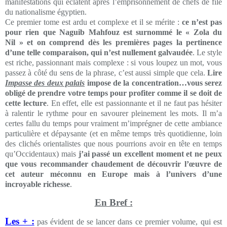
manifestations qui éclatent après l’emprisonnement de chefs de file
du nationalisme égyptien.
Ce premier tome est ardu et complexe et il se mérite :
ce n’est pas
pour rien que Naguib Mahfouz est surnommé le « Zola du
Nil » et on comprend dès les premières pages la pertinence
d’une telle comparaison, qui n’est nullement galvaudée
. Le style
est riche, passionnant mais complexe : si vous loupez un mot, vous
passez à côté du sens de la phrase, c’est aussi simple que cela.
Lire
Impasse des deux palais
impose de la concentration…vous serez
obligé de prendre votre temps pour profiter comme il se doit de
cette lecture
. En effet, elle est passionnante et il ne faut pas hésiter
à ralentir le rythme pour en savourer pleinement les mots. Il m’a
certes fallu du temps pour vraiment m’imprégner de cette ambiance
particulière et dépaysante (et en même temps très quotidienne, loin
des clichés orientalistes que nous pourrions avoir en tête en temps
qu’Occidentaux) mais
j’ai passé un excellent moment et ne peux
que vous recommander chaudement de découvrir l’œuvre de
cet auteur méconnu en Europe mais à l’univers d’une
incroyable richesse
.
En Bref :
Les + :
pas évident de se lancer dans ce premier volume, qui est