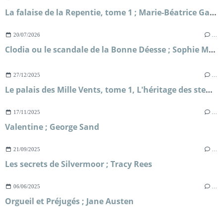
La falaise de la Repentie, tome 1 ; Marie-Béatrice Gauvin
20/07/2026
…
Clodia ou le scandale de la Bonne Déesse ; Sophie Malick-Prunier
27/12/2025
…
Le palais des Mille Vents, tome 1, L'héritage des steppes ; Kate McAlistair
17/11/2025
…
Valentine ; George Sand
21/09/2025
…
Les secrets de Silvermoor ; Tracy Rees
06/06/2025
…
Orgueil et Préjugés ; Jane Austen