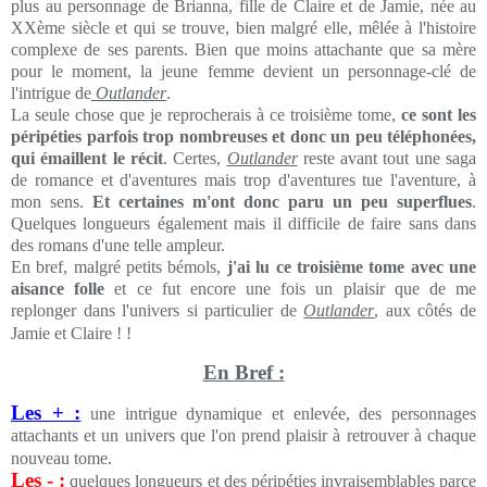
plus au personnage de Brianna, fille de Claire et de Jamie, née au
XXème siècle et qui se trouve, bien malgré elle, mêlée à l'histoire
complexe de ses parents. Bien que moins attachante que sa mère
pour le moment, la jeune femme devient un personnage-clé de
l'intrigue de
Outlander
.
La seule chose que je reprocherais à ce troisième tome,
ce sont les
péripéties parfois trop nombreuses et donc un peu téléphonées,
qui émaillent le récit
. Certes,
Outlander
reste avant tout une saga
de romance et d'aventures mais trop d'aventures tue l'aventure, à
mon sens.
Et certaines m'ont donc paru un peu superflues
.
Quelques longueurs également mais il difficile de faire sans dans
des romans d'une telle ampleur.
En bref, malgré petits bémols,
j'ai lu ce troisième tome avec une
aisance folle
et ce fut encore une fois un plaisir que de me
replonger dans l'univers si particulier de
Outlander
, aux côtés de
Jamie et Claire ! !
En Bref :
Les + :
une intrigue dynamique et enlevée, des personnages
attachants et un univers que l'on prend plaisir à retrouver à chaque
nouveau tome.
Les - :
quelques longueurs et des péripéties invraisemblables parce