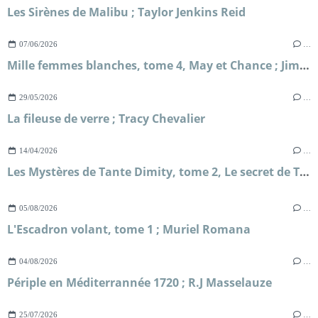
Les Sirènes de Malibu ; Taylor Jenkins Reid
07/06/2026
…
Mille femmes blanches, tome 4, May et Chance ; Jim Fergus
29/05/2026
…
La fileuse de verre ; Tracy Chevalier
14/04/2026
…
Les Mystères de Tante Dimity, tome 2, Le secret de Tante Dimity ; Nancy Atherton
05/08/2026
…
L'Escadron volant, tome 1 ; Muriel Romana
04/08/2026
…
Périple en Méditerrannée 1720 ; R.J Masselauze
25/07/2026
…