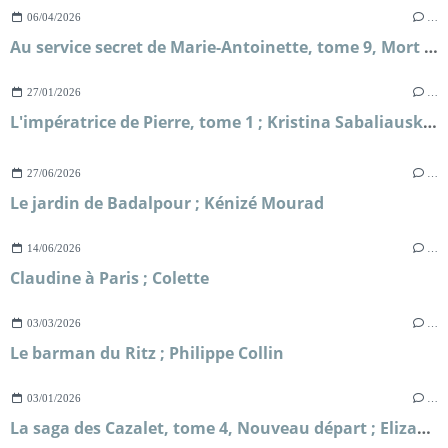
06/04/2026
…
Au service secret de Marie-Antoinette, tome 9, Mort sur le fil ; Frédéric Lenormand
27/01/2026
…
L'impératrice de Pierre, tome 1 ; Kristina Sabaliauskaitė
27/06/2026
…
Le jardin de Badalpour ; Kénizé Mourad
14/06/2026
…
Claudine à Paris ; Colette
03/03/2026
…
Le barman du Ritz ; Philippe Collin
03/01/2026
…
La saga des Cazalet, tome 4, Nouveau départ ; Elizabeth Jane Howard