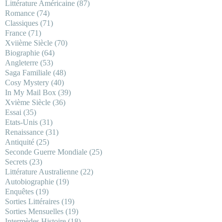
Littérature Américaine
(87)
Romance
(74)
Classiques
(71)
France
(71)
Xviième Siècle
(70)
Biographie
(64)
Angleterre
(53)
Saga Familiale
(48)
Cosy Mystery
(40)
In My Mail Box
(39)
Xvième Siècle
(36)
Essai
(35)
Etats-Unis
(31)
Renaissance
(31)
Antiquité
(25)
Seconde Guerre Mondiale
(25)
Secrets
(23)
Littérature Australienne
(22)
Autobiographie
(19)
Enquêtes
(19)
Sorties Littéraires
(19)
Sorties Mensuelles
(19)
Intermèdes Histoire
(18)