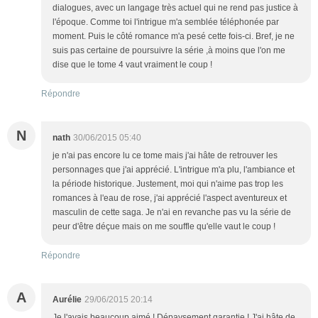
dialogues, avec un langage très actuel qui ne rend pas justice à
l'époque. Comme toi l'intrigue m'a semblée téléphonée par
moment. Puis le côté romance m'a pesé cette fois-ci. Bref, je ne
suis pas certaine de poursuivre la série ,à moins que l'on me
dise que le tome 4 vaut vraiment le coup !
Répondre
N
nath
30/06/2015 05:40
je n'ai pas encore lu ce tome mais j'ai hâte de retrouver les
personnages que j'ai apprécié. L'intrigue m'a plu, l'ambiance et
la période historique. Justement, moi qui n'aime pas trop les
romances à l'eau de rose, j'ai apprécié l'aspect aventureux et
masculin de cette saga. Je n'ai en revanche pas vu la série de
peur d'être déçue mais on me souffle qu'elle vaut le coup !
Répondre
A
Aurélie
29/06/2015 20:14
Je l'avais beaucoup aimé ! Dépaysement garantie ! J'ai hâte de