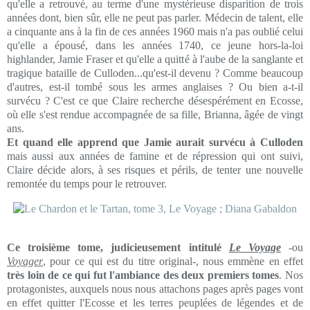
qu'elle a retrouvé, au terme d'une mystérieuse disparition de trois
années dont, bien sûr, elle ne peut pas parler. Médecin de talent, elle
a cinquante ans à la fin de ces années 1960 mais n'a pas oublié celui
qu'elle a épousé, dans les années 1740, ce jeune hors-la-loi
highlander, Jamie Fraser et qu'elle a quitté à l'aube de la sanglante et
tragique bataille de Culloden...qu'est-il devenu ? Comme beaucoup
d'autres, est-il tombé sous les armes anglaises ? Ou bien a-t-il
survécu ? C'est ce que Claire recherche désespérément en Ecosse,
où elle s'est rendue accompagnée de sa fille, Brianna, âgée de vingt
ans.
Et quand elle apprend que Jamie aurait survécu à Culloden
mais aussi aux années de famine et de répression qui ont suivi,
Claire décide alors, à ses risques et périls, de tenter une nouvelle
remontée du temps pour le retrouver.
Ce troisième tome, judicieusement intitulé
Le Voyage
-ou
Voyager
, pour ce qui est du titre original-, nous emmène en effet
très loin de ce qui fut l'ambiance des deux premiers tomes
. Nos
protagonistes, auxquels nous nous attachons pages après pages vont
en effet quitter l'Ecosse et les terres peuplées de légendes et de