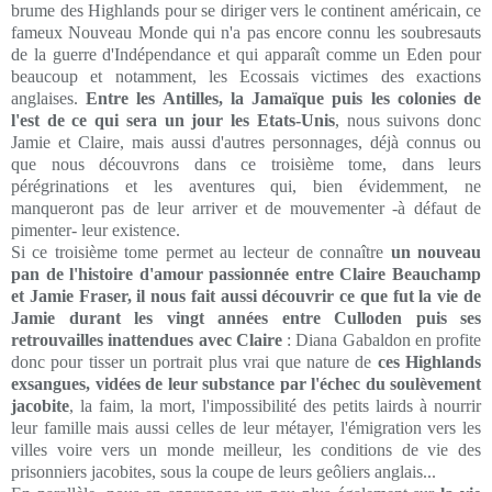
brume des Highlands pour se diriger vers le continent américain, ce
fameux Nouveau Monde qui n'a pas encore connu les soubresauts
de la guerre d'Indépendance et qui apparaît comme un Eden pour
beaucoup et notamment, les Ecossais victimes des exactions
anglaises.
Entre les Antilles, la Jamaïque puis les colonies de
l'est de ce qui sera un jour les Etats-Unis
, nous suivons donc
Jamie et Claire, mais aussi d'autres personnages, déjà connus ou
que nous découvrons dans ce troisième tome, dans leurs
pérégrinations et les aventures qui, bien évidemment, ne
manqueront pas de leur arriver et de mouvementer -à défaut de
pimenter- leur existence.
Si ce troisième tome permet au lecteur de connaître
un nouveau
pan de l'histoire d'amour passionnée entre Claire Beauchamp
et Jamie Fraser, il nous fait aussi découvrir ce que fut la vie de
Jamie durant les vingt années entre Culloden puis ses
retrouvailles inattendues avec Claire
: Diana Gabaldon en profite
donc pour tisser un portrait plus vrai que nature de
ces Highlands
exsangues, vidées de leur substance par l'échec du soulèvement
jacobite
, la faim, la mort, l'impossibilité des petits lairds à nourrir
leur famille mais aussi celles de leur métayer, l'émigration vers les
villes voire vers un monde meilleur, les conditions de vie des
prisonniers jacobites, sous la coupe de leurs geôliers anglais...