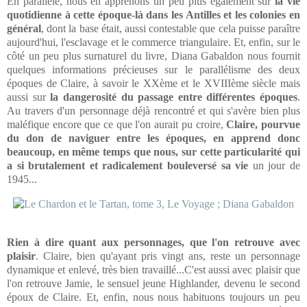
En parallèle, nous en apprenons un peu plus également sur
la vie
quotidienne à cette époque-là dans les Antilles et les colonies en
général
, dont la base était, aussi contestable que cela puisse paraître
aujourd'hui, l'esclavage et le commerce triangulaire. Et, enfin, sur le
côté un peu plus surnaturel du livre, Diana Gabaldon nous fournit
quelques informations précieuses sur le parallélisme des deux
époques de Claire, à savoir le XXème et le XVIIIème siècle mais
aussi sur
la dangerosité du passage entre différentes époques
.
Au travers d'un personnage déjà rencontré et qui s'avère bien plus
maléfique encore que ce que l'on aurait pu croire,
Claire, pourvue
du don de naviguer entre les époques, en apprend donc
beaucoup, en même temps que nous, sur cette particularité qui
a si brutalement et radicalement bouleversé sa vie
un jour de
1945...
Rien à dire quant aux personnages, que l'on retrouve avec
plaisir
. Claire, bien qu'ayant pris vingt ans, reste un personnage
dynamique et enlevé, très bien travaillé...C'est aussi avec plaisir que
l'on retrouve Jamie, le sensuel jeune Highlander, devenu le second
époux de Claire. Et, enfin, nous nous habituons toujours un peu