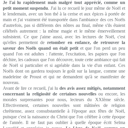
Je l'ai lu rapidement mais malgré tout apprécié, comme un
petit moment suspendu
. J'ai lu ce recueil le jour même de Noël et
le lendemain, avec un bon thé à la cerise et aux épices à portée de
main et j'ai vraiment été transportée dans l'ambiance des ces Noëls
d'autrefois, pas si différents des nôtres au final, même s'ils étaient
célébrés autrement : la même magie et le même émerveillement
subsistent. Ce que j'aime aussi, avec les lectures de Noël, c'est
qu'elles permettent de
retomber en enfance, de retrouver la
saveur des Noëls quand on était petit
et que l'on perd un peu
quand l'on est adultes : l'attente, l'excitation, les papiers que l'on
déchire, les cadeaux que l'on découvre, toute cette ambiance qui fait
de Noël si particulier et si agréable dans la vie d'un enfant. Ces
Noëls dont on gardera toujours le goût sur la langue, comme une
madeleine de Proust et qui ne demandent qu'à se manifester de
nouveau.
Avant de lire ce recueil, j'ai lu
des avis assez mitigés, notamment
concernant la religiosité de certaines nouvelles
ou encore, les
morales surprenantes pour nous, lecteurs du XXIème siècle.
Effectivement, certaines nouvelles sont mâtinées de religion
chrétienne, assez consubstantielle à l'époque aux fêtes de Noël,
puisque c'est la naissance du Christ que l'on célèbre à cette époque
de l'année. Il ne faut pas oublier à quelle époque écrit Selma