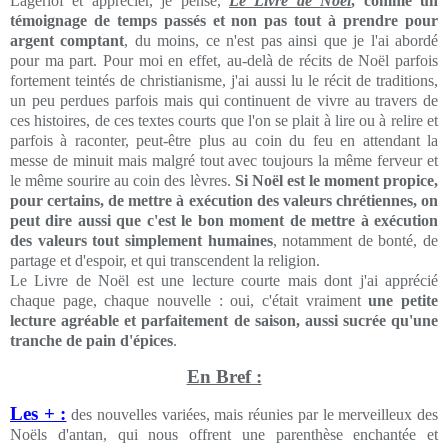
Lagerlöf et apprécier, je pense,
Le Livre de Noël
, comme un
témoignage de temps passés et non pas tout à prendre pour
argent comptant
, du moins, ce n'est pas ainsi que je l'ai abordé
pour ma part. Pour moi en effet, au-delà de récits de Noël parfois
fortement teintés de christianisme, j'ai aussi lu le récit de traditions,
un peu perdues parfois mais qui continuent de vivre au travers de
ces histoires, de ces textes courts que l'on se plait à lire ou à relire et
parfois à raconter, peut-être plus au coin du feu en attendant la
messe de minuit mais malgré tout avec toujours la même ferveur et
le même sourire au coin des lèvres.
Si Noël est le moment propice,
pour certains, de mettre à exécution des valeurs chrétiennes, on
peut dire aussi que c'est le bon moment de mettre à exécution
des valeurs tout simplement humaines
, notamment de bonté, de
partage et d'espoir, et qui transcendent la religion.
Le Livre de Noël est une lecture courte mais dont j'ai apprécié
chaque page, chaque nouvelle : oui, c'était vraiment
une petite
lecture agréable et parfaitement de saison, aussi sucrée qu'une
tranche de pain d'épices
.
En Bref :
Les + :
des nouvelles variées, mais réunies par le merveilleux des
Noëls d'antan, qui nous offrent une parenthèse enchantée et