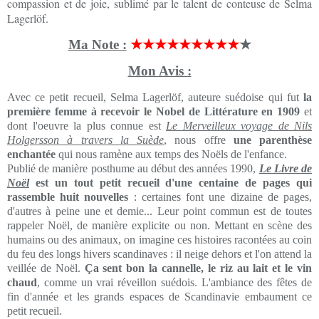
compassion et de joie, sublimé par le talent de conteuse de Selma
Lagerlöf.
Ma Note :
★★★★★★★★★
★
Mon Avis :
Avec ce petit recueil, Selma Lagerlöf, auteure suédoise qui fut
la
première femme à recevoir le Nobel de Littérature en 1909
et
dont l'oeuvre la plus connue est
Le Merveilleux voyage de Nils
Holgersson à travers la Suède
, nous offre
une parenthèse
enchantée
qui nous ramène aux temps des Noëls de l'enfance.
Publié de manière posthume au début des années 1990,
Le Livre de
Noël
est un tout petit recueil d'une centaine de pages qui
rassemble huit nouvelles
: certaines font une dizaine de pages,
d'autres à peine une et demie... Leur point commun est de toutes
rappeler Noël, de manière explicite ou non. Mettant en scène des
humains ou des animaux, on imagine ces histoires racontées au coin
du feu des longs hivers scandinaves : il neige dehors et l'on attend la
veillée de Noël.
Ça sent bon la cannelle, le riz au lait et le vin
chaud
, comme un vrai réveillon suédois. L'ambiance des fêtes de
fin d'année et les grands espaces de Scandinavie embaument ce
petit recueil.