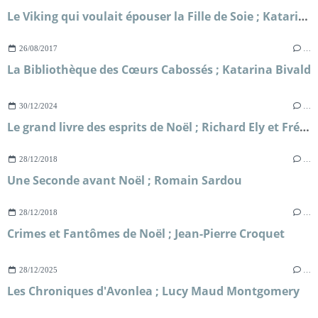
Le Viking qui voulait épouser la Fille de Soie ; Katarina Mazetti
26/08/2017
…
La Bibliothèque des Cœurs Cabossés ; Katarina Bivald
30/12/2024
…
Le grand livre des esprits de Noël ; Richard Ely et Frédérique Devos
28/12/2018
…
Une Seconde avant Noël ; Romain Sardou
28/12/2018
…
Crimes et Fantômes de Noël ; Jean-Pierre Croquet
28/12/2025
…
Les Chroniques d'Avonlea ; Lucy Maud Montgomery