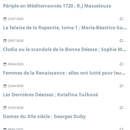
Périple en Méditerrannée 1720 ; R.J Masselauze
25/07/2026
…
La falaise de la Repentie, tome 1 ; Marie-Béatrice Gauvin
20/07/2026
…
Clodia ou le scandale de la Bonne Déesse ; Sophie Malick-Prunier
30/04/2026
…
Femmes de la Renaissance : elles ont lutté pour leur liberté ; Sylvie Le Clech
22/04/2026
…
Les Dernières Déesses ; Kateřina Tučková
15/03/2026
…
Dames du XIIe siècle ; Georges Duby
09/01/2025
…