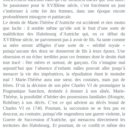
Se passionner pour le XVIIIème siècle, c’est forcément un jour
s’intéresser à cette ère des femmes, dans une époque encore
profondément misogyne et patriarcale.
Le destin de Marie-Thérèse d’Autriche est accidenté et rien moins
que facile : il semble même qu’elle soit le fruit d’une sorte de
malédiction des Habsbourg d’Autriche qui, en ce début du
XVIIIème siècle, ne parviennent pas à avoir de fils. Sa tante comme
sa mère seront affligées d’une sorte de « stérilité royale »
puisqu’aucune des deux ne donneront de fils à leurs époux. Une
obsession et un échec terribles pour ces femmes dont le destin était
tout tracé : être mères et surtout, de garçons. On s’imagine mal
aujourd’hui que l’absence d’enfants mâles pouvait aller jusqu’à
menacer la vie des impératrices, la répudiation étant le moindre
mal ! Marie-Thérèse aura une sœur, des cousines, mais pas de
frères. D’où la décision de son père Charles VI de promulguer la
Pragmatique Sanction, destinée à donner à son aînée, Marie-
Thérèse, la possibilité d’hériter des possessions familiales (Hongrie,
Bohême) à son décès. C’est ce qui advient au décès brutal de
Charles VI en 1740. Pourtant, la succession ne se fera pas en
douceur, au contraire, puisqu’elle engendrera une guerre violente, la
Guerre de Succession d’Autriche, qui menacera directement les
territoires des Habsbourg. Et pourtant, de ce conflit et même des