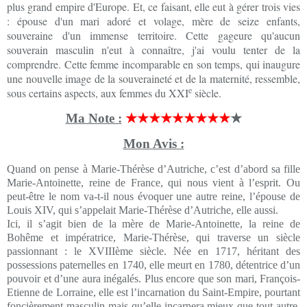
plus grand empire d'Europe. Et, ce faisant, elle eut à gérer trois vies
: épouse d'un mari adoré et volage, mère de seize enfants,
souveraine d'un immense territoire. Cette gageure qu'aucun
souverain masculin n'eut à connaître, j'ai voulu tenter de la
comprendre. Cette femme incomparable en son temps, qui inaugure
une nouvelle image de la souveraineté et de la maternité, ressemble,
e
sous certains aspects, aux femmes du XXI
siècle.
Ma Note :
★★★★★★★★★
★
Mon Avis :
Quand on pense à Marie-Thérèse d’Autriche, c’est d’abord sa fille
Marie-Antoinette, reine de France, qui nous vient à l’esprit. Ou
peut-être le nom va-t-il nous évoquer une autre reine, l’épouse de
Louis XIV, qui s’appelait Marie-Thérèse d’Autriche, elle aussi.
Ici, il s’agit bien de la mère de Marie-Antoinette, la reine de
Bohême et impératrice, Marie-Thérèse, qui traverse un siècle
passionnant : le XVIIIème siècle. Née en 1717, héritant des
possessions paternelles en 1740, elle meurt en 1780, détentrice d’un
pouvoir et d’une aura inégalés. Plus encore que son mari, François-
Etienne de Lorraine, elle est l’incarnation du Saint-Empire, pourtant
foncièrement masculin mais qu’elle incarnera mieux que tout autre.