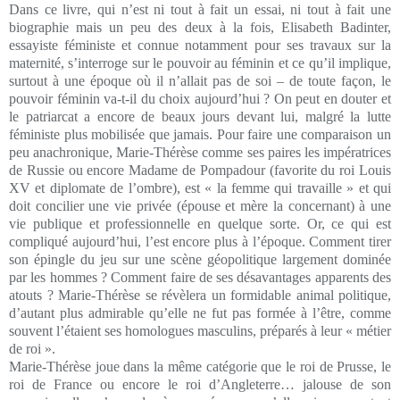
Dans ce livre, qui n’est ni tout à fait un essai, ni tout à fait une
biographie mais un peu des deux à la fois, Elisabeth Badinter,
essayiste féministe et connue notamment pour ses travaux sur la
maternité, s’interroge sur le pouvoir au féminin et ce qu’il implique,
surtout à une époque où il n’allait pas de soi – de toute façon, le
pouvoir féminin va-t-il du choix aujourd’hui ? On peut en douter et
le patriarcat a encore de beaux jours devant lui, malgré la lutte
féministe plus mobilisée que jamais. Pour faire une comparaison un
peu anachronique, Marie-Thérèse comme ses paires les impératrices
de Russie ou encore Madame de Pompadour (favorite du roi Louis
XV et diplomate de l’ombre), est « la femme qui travaille » et qui
doit concilier une vie privée (épouse et mère la concernant) à une
vie publique et professionnelle en quelque sorte. Or, ce qui est
compliqué aujourd’hui, l’est encore plus à l’époque. Comment tirer
son épingle du jeu sur une scène géopolitique largement dominée
par les hommes ? Comment faire de ses désavantages apparents des
atouts ? Marie-Thérèse se révèlera un formidable animal politique,
d’autant plus admirable qu’elle ne fut pas formée à l’être, comme
souvent l’étaient ses homologues masculins, préparés à leur « métier
de roi ».
Marie-Thérèse joue dans la même catégorie que le roi de Prusse, le
roi de France ou encore le roi d’Angleterre… jalouse de son