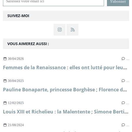
SUIVEZ-MOI
VOUS AIMEREZ AUSSI :
30/04/2026
…
Femmes de la Renaissance : elles ont lutté pour leur liberté ; Sylvie Le Clech
30/04/2025
…
Pauline Bonaparte, princesse Borghèse ; Florence de Baudus
12/02/2025
…
Louis XIII et Richelieu : la Malentente ; Simone Bertière
21/08/2024
…