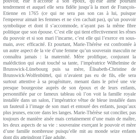
pouvoir, elle n’accorde à son époux, qu’elle aime pourtant
tendrement et auquel elle sera fidèle jusqu’à la mort de François-
Etienne en 1765 (ce qui ne sera pas son cas à lui, puisque
l'empereur aimait les femmes et ne s'en cachait pas), qu’un pouvoir
symbolique et dont il s’accommode, n’ayant pas la même fibre
politique que son épouse. C’est elle qui tient effectivement les rênes
du pouvoir et si son mari l’incarne, c’est elle qui l’exerce en sous-
main, avec efficacité. Et pourtant, Marie-Thérèse est confrontée à
un autre aspect de la vie d’une femme qu’un souverain masculin ne
connaîtra jamais : la maternité. Mère prolifique, conjurant la
malédiction qui avait touché sa tante, l’impératrice Wilhelmine de
Brunswick-Lünebourg puis sa mère, Élisabeth-Christine de
Brunswick-Wolfenbüttel, qui n’avaient pas eu de fils, elle sera
surtout attentive à sa progéniture, menant dans le privé une vie
presque bourgeoise auprès de son époux et de leurs enfants,
personnifiée par ce fameux tableau où l’on voit la famille royale
installée dans un salon, l’impératrice vêtue de bleue installée dans
un fauteuil à l’image de son mari et entouré des enfants, jusqu’aux
plus jeunes, encore dans les langes. Marie-Thérèse sut concilier, pas
toujours de manière aisée mais certainement d’une main de maître,
les deux aspects de sa vie : souveraine exerçant le pouvoir et mère
d’une famille nombreuse puisqu’elle mit au monde seize enfants
dont dix atteindront l’âge adulte.