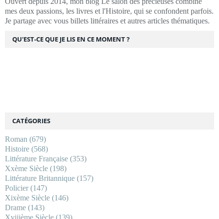
Ouvert depuis 2014, mon blog Le salon des précieuses combine
mes deux passions, les livres et l'Histoire, qui se confondent parfois.
Je partage avec vous billets littéraires et autres articles thématiques.
QU'EST-CE QUE JE LIS EN CE MOMENT ?
CATÉGORIES
Roman
(679)
Histoire
(568)
Littérature Française
(353)
Xxème Siècle
(198)
Littérature Britannique
(157)
Policier
(147)
Xixème Siècle
(146)
Drame
(143)
Xviiième Siècle
(139)