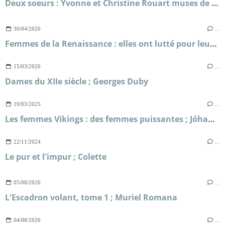
Deux soeurs : Yvonne et Christine Rouart muses de l'impressionnisme ; Dominique Bona
30/04/2026
…
Femmes de la Renaissance : elles ont lutté pour leur liberté ; Sylvie Le Clech
15/03/2026
…
Dames du XIIe siècle ; Georges Duby
19/03/2025
…
Les femmes Vikings : des femmes puissantes ; Jóhanna Katrín Friðriksdóttir
22/11/2024
…
Le pur et l'impur ; Colette
05/08/2026
…
L'Escadron volant, tome 1 ; Muriel Romana
04/08/2026
…