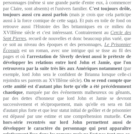
personnages (même si une grande partie d'entre eux, à commencer
par Claire, sont absents) et l'univers familier.
C'est toujours drôle,
toujours aussi cru aussi parfois
(mais je crois que cela participe
aussi à la force comique de cette saga). Et puis en toile de fond on
retrouve aussi l'Histoire des îles britanniques en ce milieu du
XVIIIème siècle et c'est intéressant. Contrairement au
Cercle des
Sept Pierres
, recueil de nouvelles et donc beaucoup plus varié, que
ce soit au niveau des époques et des personnages,
Le Prisonnier
Écossais
est un roman, avec une intrigue qui se tisse au fil des
pages et où
l'arrestation de Siverly devient aussi le prétexte de
développer les relations entre lord John et Jamie, que l'on
retrouvera par la suite très liés aux Amériques notamment
(par
exemple, lord John sera le confident de Brianna lorsque celle-ci
rejoindra ses parents au XVIIIème siècle).
On se rend compte que
cette amitié est d'autant plus forte qu'elle a été précédemment
chaotique
, marquée par des événements malheureux ou gênants,
par des dettes d'honneur que lord John et Jamie se devront
successivement et réciproquement, mais qu'elle en sera en fait
d'autant plus forte et que leur statut initial de geôlier et de prisonnier
est dépassé par une estime et une compréhension mutuelle.
Ces
hors-série recentrés sur lord John permettent aussi de
développer le caractère du personnage qui peut apparaître