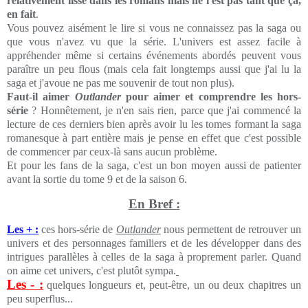
relativement lisse dans les romans mais ne l'est pas tant que ça,
en fait
.
Vous pouvez aisément le lire si vous ne connaissez pas la saga ou
que vous n'avez vu que la série. L'univers est assez facile à
appréhender même si certains événements abordés peuvent vous
paraître un peu flous (mais cela fait longtemps aussi que j'ai lu la
saga et j'avoue ne pas me souvenir de tout non plus).
Faut-il aimer
Outlander
pour aimer et comprendre les hors-
série
? Honnêtement, je n'en sais rien, parce que j'ai commencé la
lecture de ces derniers bien après avoir lu les tomes formant la saga
romanesque à part entière mais je pense en effet que c'est possible
de commencer par ceux-là sans aucun problème.
Et pour les fans de la saga, c'est un bon moyen aussi de patienter
avant la sortie du tome 9 et de la saison 6.
En Bref :
Les + :
ces hors-série de
Outlander
nous permettent de retrouver un
univers et des personnages familiers et de les développer dans des
intrigues parallèles à celles de la saga à proprement parler. Quand
on aime cet univers, c'est plutôt sympa.
Les - :
quelques longueurs et, peut-être, un ou deux chapitres un
peu superflus...