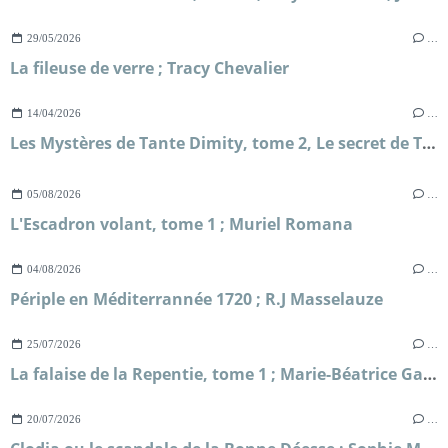
29/05/2026
…
La fileuse de verre ; Tracy Chevalier
14/04/2026
…
Les Mystères de Tante Dimity, tome 2, Le secret de Tante Dimity ; Nancy Atherton
05/08/2026
…
L'Escadron volant, tome 1 ; Muriel Romana
04/08/2026
…
Périple en Méditerrannée 1720 ; R.J Masselauze
25/07/2026
…
La falaise de la Repentie, tome 1 ; Marie-Béatrice Gauvin
20/07/2026
…