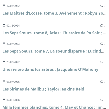
12/02/2022
…
Les Maîtres d'Ecosse, tome 3, Avènement ; Robyn Young
02/12/2024
…
Les Sept Sœurs, tome 8, Atlas : l'histoire de Pa Salt ; Lucinda Riley et Harry Whittaker
27/07/2023
…
Les Sept Soeurs, tome 7, La soeur disparue ; Lucinda Riley
23/02/2022
…
Une rivière dans les arbres ; Jacqueline O'Mahony
09/07/2026
…
Les Sirènes de Malibu ; Taylor Jenkins Reid
07/06/2026
…
Mille femmes blanches, tome 4, May et Chance ; Jim Fergus