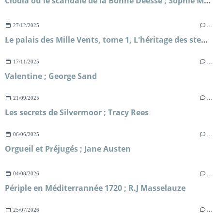
Clodia ou le scandale de la Bonne Déesse ; Sophie Malick-Prunier
27/12/2025
…
Le palais des Mille Vents, tome 1, L'héritage des steppes ; Kate McAlistair
17/11/2025
…
Valentine ; George Sand
21/09/2025
…
Les secrets de Silvermoor ; Tracy Rees
06/06/2025
…
Orgueil et Préjugés ; Jane Austen
04/08/2026
…
Périple en Méditerrannée 1720 ; R.J Masselauze
25/07/2026
…