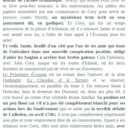
officier de l'armée britannique
, Siverly, qui semble s'être livré -et
se livre peut-être toujours- à des malversations. Au milieu des
papiers rassemblés par une connaissance de Grey pour servir de
preuves contre Siverly,
un mystérieux texte écrit en erse
(autrement dit, en gaélique)
. Et Grey, qui fut un temps
gouverneur de la prison d'Ardsmuir, où il a retrouvé Jamie et noué
une amitié avec lui, a l'idée de faire appel à l’Écossais pour les
aider.
Et voilà Jamie, tiraillé d'un côté par l'un de ses amis qui tente
de l'entraîner dans une nouvelle conspiration jacobite, obligé
d'aider les Anglais à arrêter leur brebis galeuse
. Cela l'amènera,
avec John Grey, jusque sur les routes d'Irlande, où les deux
hommes ne manqueront pas de vivre un tas d'aventures.
Le Prisonnier Écossais
est un roman dans l'univers de la série
Outlander
(
Le Chardon et le Tartan
) et se situerait,
chronologiquement, en parallèle du tome 3. On retrouve Jamie à
Helwater, dans la demeure des Dunsany où, deux ans plus tôt, il
s'est trouvé au centre d'un véritable drame familial.
Sa position est
un peu floue car s'il n'a pas été complètement blanchi pour ses
actions lors du Soulèvement
(qui se solde par
la terrible défaite
de Culloden, en avril 1746
), il n'est pas complètement emprisonné
non plus et reste relativement libre de ses mouvements. Quant à ses
relations avec Grey, elles sont alors relativement tièdes mais,
avec