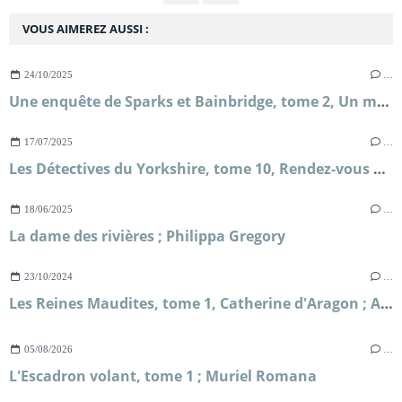
VOUS AIMEREZ AUSSI :
24/10/2025
…
Une enquête de Sparks et Bainbridge, tome 2, Un mariage royal ; Allison Montclair
17/07/2025
…
Les Détectives du Yorkshire, tome 10, Rendez-vous avec le destin ; Julia Chapman
18/06/2025
…
La dame des rivières ; Philippa Gregory
23/10/2024
…
Les Reines Maudites, tome 1, Catherine d'Aragon ; Alison Weir
05/08/2026
…
L'Escadron volant, tome 1 ; Muriel Romana