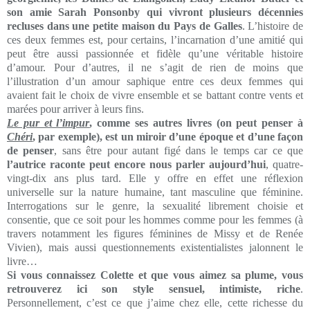
son amie Sarah Ponsonby qui vivront plusieurs décennies
recluses dans une petite maison du Pays de Galles
. L’histoire de
ces deux femmes est, pour certains, l’incarnation d’une amitié qui
peut être aussi passionnée et fidèle qu’une véritable histoire
d’amour. Pour d’autres, il ne s’agit de rien de moins que
l’illustration d’un amour saphique entre ces deux femmes qui
avaient fait le choix de vivre ensemble et se battant contre vents et
marées pour arriver à leurs fins.
Le pur et l’impur
, comme ses autres livres (on peut penser à
Chéri
, par exemple), est un miroir d’une époque et d’une façon
de penser
, sans être pour autant figé dans le temps car ce que
l’autrice raconte peut encore nous parler aujourd’hui
, quatre-
vingt-dix ans plus tard. Elle y offre en effet une réflexion
universelle sur la nature humaine, tant masculine que féminine.
Interrogations sur le genre, la sexualité librement choisie et
consentie, que ce soit pour les hommes comme pour les femmes (à
travers notamment les figures féminines de Missy et de Renée
Vivien), mais aussi questionnements existentialistes jalonnent le
livre…
Si vous connaissez Colette et que vous aimez sa plume, vous
retrouverez ici son style sensuel, intimiste, riche
.
Personnellement, c’est ce que j’aime chez elle, cette richesse du