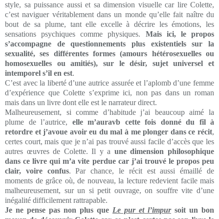
style, sa puissance aussi et sa dimension visuelle car lire Colette,
c’est naviguer véritablement dans un monde qu’elle fait naître du
bout de sa plume, tant elle excelle à décrire les émotions, les
sensations psychiques comme physiques.
Mais ici, le propos
s’accompagne de questionnements plus existentiels sur la
sexualité, ses différentes formes (amours hétérosexuelles ou
homosexuelles ou amitiés), sur le désir, sujet universel et
intemporel s’il en est
.
C’est avec la liberté d’une autrice assurée et l’aplomb d’une femme
d’expérience que Colette s’exprime ici, non pas dans un roman
mais dans un livre dont elle est le narrateur direct.
Malheureusement, si comme d’habitude j’ai beaucoup aimé la
plume de l’autrice,
elle m’auravb cette fois donné du fil à
retordre et j’avoue avoir eu du mal à me plonger dans ce récit
,
certes court, mais que je n’ai pas trouvé aussi facile d’accès que les
autres œuvres de Colette. Il y a
une dimension philosophique
dans ce livre qui m’a vite perdue car j’ai trouvé le propos peu
clair, voire confus
. Par chance, le récit est aussi émaillé de
moments de grâce où, de nouveau, la lecture redevient facile mais
malheureusement, sur un si petit ouvrage, on souffre vite d’une
inégalité difficilement rattrapable.
Je ne pense pas non plus que
Le pur et l’impur
soit un bon