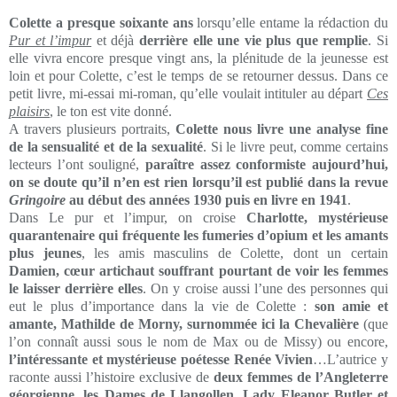
Colette a presque soixante ans
lorsqu’elle entame la rédaction du
Pur et l’impur
et déjà
derrière elle une vie plus que remplie
. Si
elle vivra encore presque vingt ans, la plénitude de la jeunesse est
loin et pour Colette, c’est le temps de se retourner dessus. Dans ce
petit livre, mi-essai mi-roman, qu’elle voulait intituler au départ
Ces
plaisirs
, le ton est vite donné.
A travers plusieurs portraits,
Colette nous livre une analyse fine
de la sensualité et de la sexualité
. Si le livre peut, comme certains
lecteurs l’ont souligné,
paraître assez conformiste aujourd’hui,
on se doute qu’il n’en est rien lorsqu’il est publié dans la revue
Gringoire
au début des années 1930 puis en livre en 1941
.
Dans Le pur et l’impur, on croise
Charlotte, mystérieuse
quarantenaire qui fréquente les fumeries d’opium et les amants
plus jeunes
, les amis masculins de Colette, dont un certain
Damien, cœur artichaut souffrant pourtant de voir les femmes
le laisser derrière elles
. On y croise aussi l’une des personnes qui
eut le plus d’importance dans la vie de Colette :
son amie et
amante, Mathilde de Morny, surnommée ici la Chevalière
(que
l’on connaît aussi sous le nom de Max ou de Missy) ou encore,
l’intéressante et mystérieuse poétesse Renée Vivien
…L’autrice y
raconte aussi l’histoire exclusive de
deux femmes de l’Angleterre
géorgienne, les Dames de Llangollen, Lady Eleanor Butler et