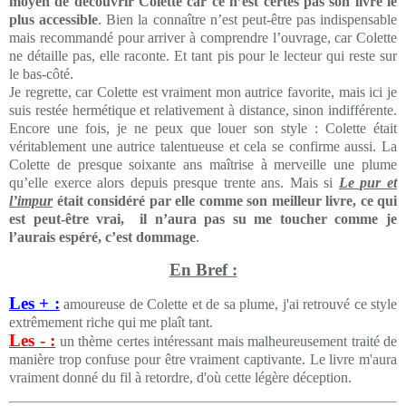
moyen de découvrir Colette car ce n’est certes pas son livre le
plus accessible
. Bien la connaître n’est peut-être pas indispensable
mais recommandé pour arriver à comprendre l’ouvrage, car Colette
ne détaille pas, elle raconte. Et tant pis pour le lecteur qui reste sur
le bas-côté.
Je regrette, car Colette est vraiment mon autrice favorite, mais ici je
suis restée hermétique et relativement à distance, sinon indifférente.
Encore une fois, je ne peux que louer son style : Colette était
véritablement une autrice talentueuse et cela se confirme aussi. La
Colette de presque soixante ans maîtrise à merveille une plume
qu’elle exerce alors depuis presque trente ans. Mais si
Le pur et
l’impur
était considéré par elle comme son meilleur livre, ce qui
est peut-être vrai, il n’aura pas su me toucher comme je
l’aurais espéré, c’est dommage
.
En Bref :
Les + :
amoureuse de Colette et de sa plume, j'ai retrouvé ce style
extrêmement riche qui me plaît tant.
Les - :
un thème certes intéressant mais malheureusement traité de
manière trop confuse pour être vraiment captivante. Le livre m'aura
vraiment donné du fil à retordre, d'où cette légère déception.