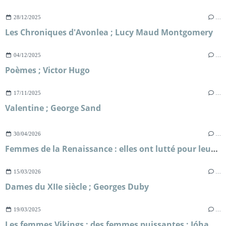
28/12/2025
…
Les Chroniques d'Avonlea ; Lucy Maud Montgomery
04/12/2025
…
Poèmes ; Victor Hugo
17/11/2025
…
Valentine ; George Sand
30/04/2026
…
Femmes de la Renaissance : elles ont lutté pour leur liberté ; Sylvie Le Clech
15/03/2026
…
Dames du XIIe siècle ; Georges Duby
19/03/2025
…
Les femmes Vikings : des femmes puissantes ; Jóhanna Katrín Friðriksdóttir