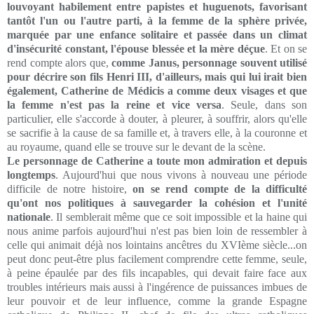
louvoyant habilement entre papistes et huguenots, favorisant
tantôt l'un ou l'autre parti, à la femme de la sphère privée,
marquée par une enfance solitaire et passée dans un climat
d'insécurité constant, l'épouse blessée et la mère déçue
. Et on se
rend compte alors que,
comme Janus, personnage souvent utilisé
pour décrire son fils Henri III, d'ailleurs, mais qui lui irait bien
également, Catherine de Médicis a comme deux visages et que
la femme n'est pas la reine et vice versa
. Seule, dans son
particulier, elle s'accorde à douter, à pleurer, à souffrir, alors qu'elle
se sacrifie à la cause de sa famille et, à travers elle, à la couronne et
au royaume, quand elle se trouve sur le devant de la scène.
Le personnage de Catherine a toute mon admiration et depuis
longtemps
. Aujourd'hui que nous vivons à nouveau une période
difficile de notre histoire,
on se rend compte de la difficulté
qu'ont nos politiques à sauvegarder la cohésion et l'unité
nationale
. Il semblerait même que ce soit impossible et la haine qui
nous anime parfois aujourd'hui n'est pas bien loin de ressembler à
celle qui animait déjà nos lointains ancêtres du XVIème siècle...on
peut donc peut-être plus facilement comprendre cette femme, seule,
à peine épaulée par des fils incapables, qui devait faire face aux
troubles intérieurs mais aussi à l'ingérence de puissances imbues de
leur pouvoir et de leur influence, comme la grande Espagne