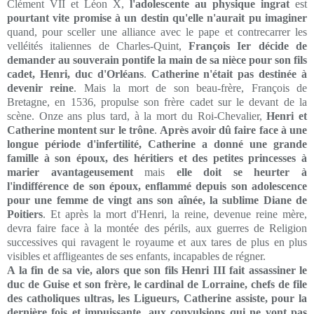
Clément VII et Léon X,
l'adolescente au physique ingrat
est
pourtant vite promise à un destin qu'elle n'aurait pu imaginer
quand, pour sceller une alliance avec le pape et contrecarrer les
velléités italiennes de Charles-Quint,
François Ier décide de
demander au souverain pontife la main de sa nièce pour son fils
cadet, Henri, duc d'Orléans
.
Catherine n'était pas destinée à
devenir reine
. Mais la mort de son beau-frère, François de
Bretagne, en 1536, propulse son frère cadet sur le devant de la
scène. Onze ans plus tard, à la mort du Roi-Chevalier,
Henri et
Catherine montent sur le trône
.
Après avoir dû faire face à une
longue période d'infertilité, Catherine a donné une grande
famille à son époux, des héritiers et des petites princesses à
marier avantageusement
mais
elle doit se heurter à
l'indifférence de son époux, enflammé depuis son adolescence
pour une femme de vingt ans son aînée, la sublime Diane de
Poitiers
. Et après la mort d'Henri, la reine, devenue reine mère,
devra faire face à la montée des périls, aux guerres de Religion
successives qui ravagent le royaume et aux tares de plus en plus
visibles et affligeantes de ses enfants, incapables de régner.
A la fin de sa vie, alors que son fils Henri III fait assassiner le
duc de Guise et son frère, le cardinal de Lorraine, chefs de file
des catholiques ultras, les Ligueurs, Catherine assiste, pour la
dernière fois et impuissante, aux convulsions qui ne vont pas