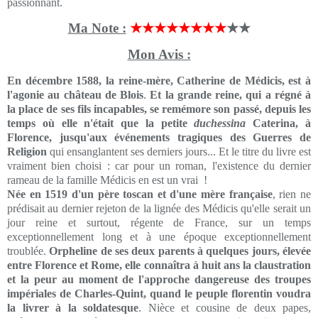
passionnant.
Ma Note :
★★★★★★★★
★★
Mon Avis :
En décembre 1588, la reine-mère, Catherine de Médicis, est à
l'agonie au château de Blois
.
Et la grande reine, qui a régné à
la place de ses fils incapables, se remémore son passé, depuis les
temps où elle n'était que la petite
duchessina
Caterina, à
Florence, jusqu'aux événements tragiques des Guerres de
Religion
qui ensanglantent ses derniers jours... Et le titre du livre est
vraiment bien choisi : car pour un roman, l'existence du dernier
rameau de la famille Médicis en est un vrai !
Née en 1519 d'un père toscan et d'une mère française
, rien ne
prédisait au dernier rejeton de la lignée des Médicis qu'elle serait un
jour reine et surtout, régente de France, sur un temps
exceptionnellement long et à une époque exceptionnellement
troublée.
Orpheline de ses deux parents à quelques jours, élevée
entre Florence et Rome, elle connaîtra à huit ans la claustration
et la peur au moment de l'approche dangereuse des troupes
impériales de Charles-Quint, quand le peuple florentin voudra
la livrer à la soldatesque
. Nièce et cousine de deux papes,