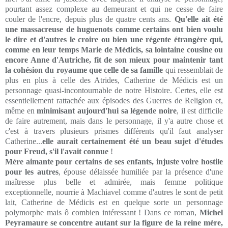
pourtant assez complexe au demeurant et qui ne cesse de faire
couler de l'encre, depuis plus de quatre cents ans.
Qu'elle ait été
une massacreuse de huguenots comme certains ont bien voulu
le dire et d'autres le croire ou bien une régente étrangère qui,
comme en leur temps Marie de Médicis, sa lointaine cousine ou
encore Anne d'Autriche, fit de son mieux pour maintenir tant
la cohésion du royaume que celle de sa famille
qui ressemblait de
plus en plus à celle des Atrides, Catherine de Médicis est un
personnage quasi-incontournable de notre Histoire. Certes, elle est
essentiellement rattachée aux épisodes des Guerres de Religion et,
même en
minimisant aujourd'hui sa légende noire
, il est difficile
de faire autrement, mais dans le personnage, il y'a autre chose et
c'est à travers plusieurs prismes différents qu'il faut analyser
Catherine...
elle aurait certainement été un beau sujet d'études
pour Freud, s'il l'avait connue
!
Mère aimante pour certains de ses enfants, injuste voire hostile
pour les autres
, épouse délaissée humiliée par la présence d'une
maîtresse plus belle et admirée, mais femme politique
exceptionnelle, nourrie à Machiavel comme d'autres le sont de petit
lait, Catherine de Médicis est en quelque sorte un personnage
polymorphe mais ô combien intéressant ! Dans ce roman,
Michel
Peyramaure se concentre autant sur la figure de la reine mère,