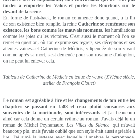
tarder à emporter les Valois et porter les Bourbons sur le
devant de la scène
.
En forme de flash-back, le roman commence donc quand, à la fin
de son existence bien remplie, la reine
Catherine se remémore son
existence, les bons comme les mauvais moments
, les humiliations
comme les joies ou les victoires. C'est aussi le moment où l'on se
remet en question, où l'on exprime ses regrets, ses déceptions et ses
attentes vaines...et Catherine de Médicis, vilipendée de son vivant
comme après sa mort, s'est démenée pour son royaume d'adoption,
on ne peut lui enlever cela.
Tableau de Catherine de Médicis en tenue de veuve (XVIème siècle,
atelier de François Clouet)
Le roman est agréable à lire et les changements de ton entre les
chapitres se passant en 1588 et ceux plutôt consacrés aux
souvenirs de la moribonde, sont intéressants
et j'ai beaucoup
aimé car cela donne un certain rythme au roman. J'avais déjà lu un
roman de Michel Peyramaure,
Les Villes du Silence
, qui m'avait
beaucoup plu, mais j'avais oublié que son style était aussi agréable à
lire. J'ai aimé la justesse avec laquelle il analyse le personnage,