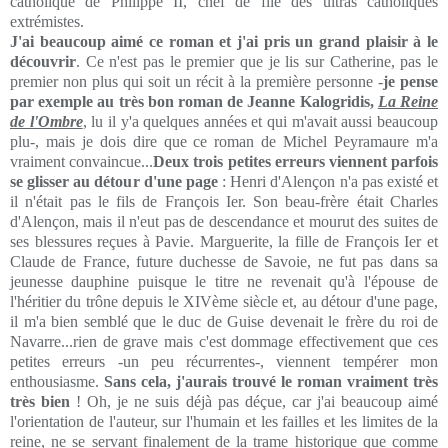
catholique de Philippe II, chef de file des ultras catholiques
extrémistes.
J'ai beaucoup aimé ce roman et j'ai pris un grand plaisir à le
découvrir
. Ce n'est pas le premier que je lis sur Catherine, pas le
premier non plus qui soit un récit à la première personne -
je pense
par exemple au très bon roman de Jeanne Kalogridis,
La Reine
de l'Ombre
, lu il y'a quelques années et qui m'avait aussi beaucoup
plu-, mais je dois dire que ce roman de Michel Peyramaure m'a
vraiment convaincue...
Deux trois petites erreurs viennent parfois
se glisser au détour d'une page
: Henri d'Alençon n'a pas existé et
il n'était pas le fils de François Ier. Son beau-frère était Charles
d'Alençon, mais il n'eut pas de descendance et mourut des suites de
ses blessures reçues à Pavie. Marguerite, la fille de François Ier et
Claude de France, future duchesse de Savoie, ne fut pas dans sa
jeunesse dauphine puisque le titre ne revenait qu'à l'épouse de
l'héritier du trône depuis le XIVème siècle et, au détour d'une page,
il m'a bien semblé que le duc de Guise devenait le frère du roi de
Navarre...rien de grave mais c'est dommage effectivement que ces
petites erreurs -un peu récurrentes-, viennent tempérer mon
enthousiasme.
Sans cela, j'aurais trouvé le roman vraiment très
très bien
! Oh, je ne suis déjà pas déçue, car j'ai beaucoup aimé
l'orientation de l'auteur, sur l'humain et les failles et les limites de la
reine, ne se servant finalement de la trame historique que comme