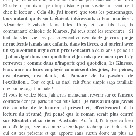
Elizabeth, parfois un peu trop distante pour susciter un sentiment
Cela dit, j'ai trouvé que tous les personnages,
chez le lecteur...
tous autant qu'ils sont, étaient intéressants à leur manière
:
Alexander, Elizabeth, leurs filles, Ruby et son fils Lee, la
communauté chinoise de Kinross, j'ai tous aimé les rencontrer ! Si
je crois que je
tout, dans leur vie n'est pas forcément vraisemblable -
ne me ferais jamais aux enfants, dans les livres, qui parlent avec
un style soutenu digne d'un prix Goncourt
à deux ans à peine ! !
j'ai navigué dans leur quotidien et je crois que chacun peut s'y
-
retrouver : comme dans n'importe quel quotidien, les Kinross,
leurs amis ou leurs employés connaissent des joies, des peines,
des drames, des deuils, de l'amour, de la passion, de
l'exaltation
... Tout ce qui, au final, fait d'une simple saga familiale
une bonne saga familiale !
ce fameux
Si vous le voulez bien, j'aimerais maintenant revenir sur
contexte
Je vous ai dit que j'avais
dont j'ai parlé un peu plus haut !
été surprise de le trouver si présent et, effectivement, à la
lecture du résumé, j'ai pensé que le roman serait plus centré
sur Elizabeth et sa vie en Australie
. Au final, l'intrigue va bien
au-delà de ça, avec une trame scientifique, technique et industrielle
qui est très présente et qui apporte sans aucun doute un plus au