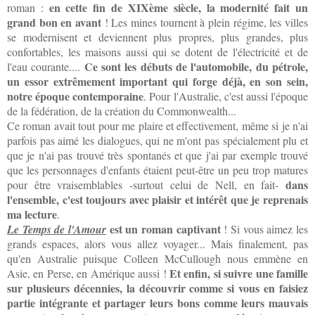
en cette fin de XIXème siècle, la modernité fait un
roman :
grand bon en avant
! Les mines tournent à plein régime, les villes
se modernisent et deviennent plus propres, plus grandes, plus
confortables, les maisons aussi qui se dotent de l'électricité et de
Ce sont les débuts de l'automobile, du pétrole,
l'eau courante....
un essor extrêmement important qui forge déjà, en son sein,
notre époque contemporaine
. Pour l'Australie, c'est aussi l'époque
de la fédération, de la création du Commonwealth...
Ce roman avait tout pour me plaire et effectivement, même si je n'ai
parfois pas aimé les dialogues, qui ne m'ont pas spécialement plu et
que je n'ai pas trouvé très spontanés et que j'ai par exemple trouvé
que les personnages d'enfants étaient peut-être un peu trop matures
dans
pour être vraisemblables -surtout celui de Nell, en fait-
l'ensemble, c'est toujours avec plaisir et intérêt que je reprenais
ma lecture
.
est un roman captivant
Le Temps de l'Amour
! Si vous aimez les
grands espaces, alors vous allez voyager... Mais finalement, pas
qu'en Australie puisque Colleen McCullough nous emmène en
Et enfin, si suivre une famille
Asie, en Perse, en Amérique aussi !
sur plusieurs décennies, la découvrir comme si vous en faisiez
partie intégrante et partager leurs bons comme leurs mauvais