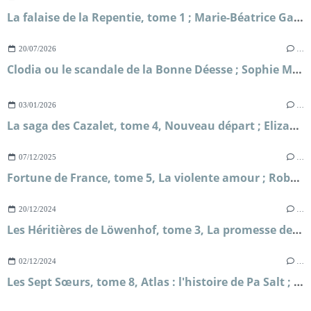
La falaise de la Repentie, tome 1 ; Marie-Béatrice Gauvin
20/07/2026
…
Clodia ou le scandale de la Bonne Déesse ; Sophie Malick-Prunier
03/01/2026
…
La saga des Cazalet, tome 4, Nouveau départ ; Elizabeth Jane Howard
07/12/2025
…
Fortune de France, tome 5, La violente amour ; Robert Merle
20/12/2024
…
Les Héritières de Löwenhof, tome 3, La promesse de Solveig ; Corina Bomann
02/12/2024
…
Les Sept Sœurs, tome 8, Atlas : l'histoire de Pa Salt ; Lucinda Riley et Harry Whittaker