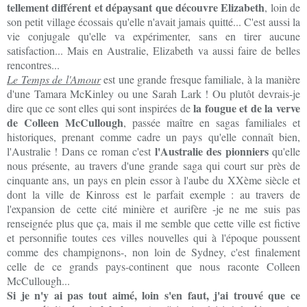
tellement différent et dépaysant que découvre Elizabeth
, loin de
son petit village écossais qu'elle n'avait jamais quitté... C'est aussi la
vie conjugale qu'elle va expérimenter, sans en tirer aucune
satisfaction... Mais en Australie, Elizabeth va aussi faire de belles
rencontres...
Le Temps de l'Amour
est une grande fresque familiale, à la manière
d'une Tamara McKinley ou une Sarah Lark ! Ou plutôt devrais-je
la fougue et de la verve
dire que ce sont elles qui sont inspirées de
de Colleen McCullough
, passée maître en sagas familiales et
historiques, prenant comme cadre un pays qu'elle connaît bien,
l'Australie des pionniers
l'Australie ! Dans ce roman c'est
qu'elle
nous présente, au travers d'une grande saga qui court sur près de
cinquante ans, un pays en plein essor à l'aube du XXème siècle et
dont la ville de Kinross est le parfait exemple : au travers de
l'expansion de cette cité minière et aurifère -je ne me suis pas
renseignée plus que ça, mais il me semble que cette ville est fictive
et personnifie toutes ces villes nouvelles qui à l'époque poussent
comme des champignons-, non loin de Sydney, c'est finalement
celle de ce grands pays-continent que nous raconte Colleen
McCullough...
Si je n'y ai pas tout aimé, loin s'en faut, j'ai trouvé que ce