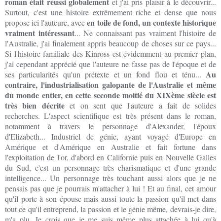
roman était réussi globalement
et j'ai pris plaisir à le découvrir...
Surtout, c'est une histoire extrêmement riche et dense que nous
en toile de fond, un contexte historique
propose ici l'auteure, avec
vraiment intéressant
... Ne connaissant pas vraiment l'histoire de
l'Australie, j'ai finalement appris beaucoup de choses sur ce pays...
Si l'histoire familiale des Kinross est évidemment au premier plan,
j'ai cependant apprécié que l'auteure ne fasse pas de l'époque et de
Au
ses particularités qu'un prétexte et un fond flou et ténu...
contraire, l'industrialisation galopante de l'Australie et même
du monde entier, en cette seconde moitié du XIXème siècle est
très bien décrite
et on sent que l'auteure a fait de solides
recherches. L'aspect scientifique est très présent dans le roman,
notamment à travers le personnage d'Alexander, l'époux
d'Elizabeth... Industriel de génie, ayant voyagé d'Europe en
Amérique et d'Amérique en Australie et fait fortune dans
l'exploitation de l'or, d'abord en Californie puis en Nouvelle Galles
du Sud, c'est un personnage très charismatique et d'une grande
intelligence... Un personnage très touchant aussi alors que je ne
pensais pas que je pourrais m'attacher à lui ! Et au final, cet amour
qu'il porte à son épouse mais aussi toute la passion qu'il met dans
tout ce qu'il entreprend, la passion et le génie même, devrais-je dire,
m'a plu. Je crois que je me suis même plus attachée à lui qu'à