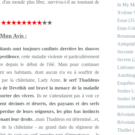
 d'un monde plus libre, survivra-t-il au tournant de
In My Ma
Xvième S
Essai
(35
★★★★★★★★
★★
Etats-Un
Mon Avis :
Renaissa
Antiquité
itants sont toujours confinés derrière les douves
Seconde 
pestilence
, cette maladie violente et particulièrement
Secrets
(
re depuis le début de l'été. Mais pour continuer
Littératu
rir ses habitants, dont aucun n'a eu à souffrir de
Autobiog
s par la châtelaine, Lady Anne,
le serf Thaddeus
Enquêtes
s de Develish ont bravé la menace de la maladie
Sorties Li
orter des vivres
. Ils ne s'attendaient pas à voir ce
Sorties M
ment décimés et déserts, des paysans et des serfs
Intermède
perdue de leurs seigneurs, les plus bas instincts
Révoluti
enant leur droits
...mais Thaddeus est déterminé...et,
Révoluti
nce de la châtelaine - au grand dam du régisseur de
Thriller
(
ré de voir un serf prendre tant d'importance -, le