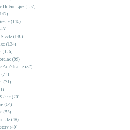
re Britannique
(157)
147)
iècle
(146)
43)
 Siècle
(139)
Âge
(134)
s
(126)
oraine
(89)
re Américaine
(87)
e
(74)
es
(71)
1)
Siècle
(70)
ie
(64)
re
(53)
iliale
(48)
stery
(40)