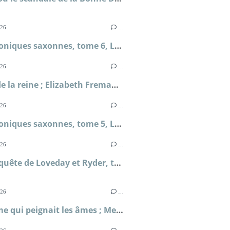
026
…
Les chroniques saxonnes, tome 6, La mort des rois ; Bernard Cornwell
026
…
Le jeu de la reine ; Elizabeth Fremantle
026
…
Les chroniques saxonnes, tome 5, La terre en feu ; Bernard Cornwell
026
…
Une enquête de Loveday et Ryder, tome 4, Le secret de Briar's Hall ; Faith Martin
026
…
L'homme qui peignait les âmes ; Metin Arditi