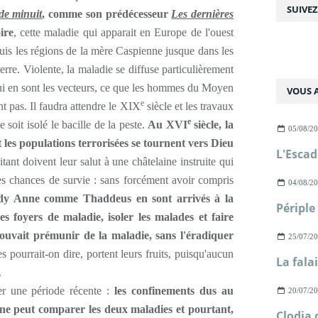
SUIVE
de minuit
, comme son prédécesseur
Les dernières
ire
, cette maladie qui apparait en Europe de l'ouest
uis les régions de la mère Caspienne jusque dans les
terre. Violente, la maladie se diffuse particulièrement
qui en sont les vecteurs, ce que les hommes du Moyen
VOUS A
e
 pas. Il faudra attendre le XIX
siècle et les travaux
e
oit isolé le bacille de la peste.
Au XVI
siècle, la
05/08/2
 les populations terrorisées se tournent vers Dieu
tant doivent leur salut à une châtelaine instruite qui
es chances de survie : sans forcément avoir compris
04/08/2
dy Anne comme Thaddeus en sont arrivés à la
s foyers de maladie, isoler les malades et faire
ouvait prémunir de la maladie, sans l'éradiquer
25/07/2
es pourrait-on dire, portent leurs fruits, puisqu'aucun
.
r une période récente :
les confinements
dus
au
20/07/2
 ne peut comparer les deux maladies et pourtant,