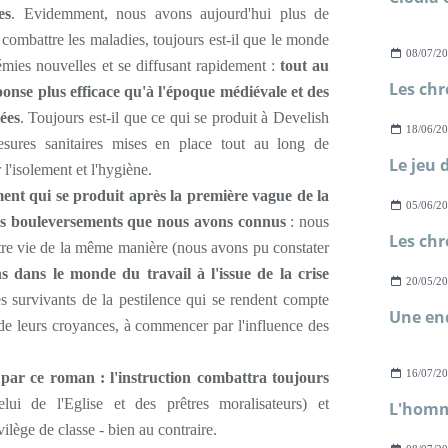
es
. Evidemment, nous avons aujourd'hui plus de
ombattre les maladies, toujours est-il que le monde
08/07/2
démies nouvelles et se diffusant rapidement :
tout au
onse plus efficace qu'à l'époque médiévale et des
ées
. Toujours est-il que ce qui se produit à Develish
18/06/2
esures sanitaires mises en place tout au long de
'isolement et l'hygiène.
nt qui se produit après la première vague de la
05/06/2
les bouleversements que nous avons connus
: nous
re vie de la même manière (nous avons pu constater
 dans le monde du travail à l'issue de la crise
20/05/2
les survivants de la pestilence qui se rendent compte
de leurs croyances, à commencer par l'influence des
16/07/2
 par ce roman : l'instruction combattra toujours
ui de l'Eglise et des prêtres moralisateurs) et
vilège de classe - bien au contraire.