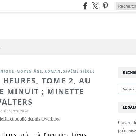
t
,
,
,
NNIQUE
MOYEN ÂGE
ROMAN
XIVÈME SIÈCLE
RECHE
 HEURES, TOME 2, AU
 MINUIT ; MINETTE
ALTERS
LE SAL
30 OCTOBRE 2024
leBit et publié depuis Overblog
Ouvert d
précieus
 jours grâce à Dieu des liens