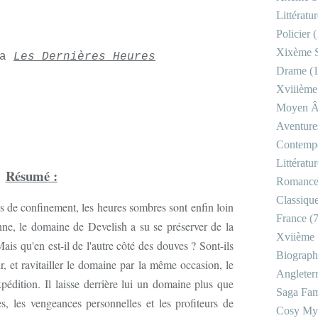
Littératu
Policier
(
Xixème S
ga
Les Dernières Heures
Drame
(1
Xviiième
Moyen 
Aventure
Contemp
Littératu
Résumé :
Romanc
Classiqu
 de confinement, les heures sombres sont enfin loin
France
(7
nne, le domaine de Develish a su se préserver de la
Xviième 
ais qu'en est-il de l'autre côté des douves ? Sont-ils
Biograph
ir, et ravitailler le domaine par la même occasion, le
Angleter
édition. Il laisse derrière lui un domaine plus que
Saga Fam
es, les vengeances personnelles et les profiteurs de
Cosy My