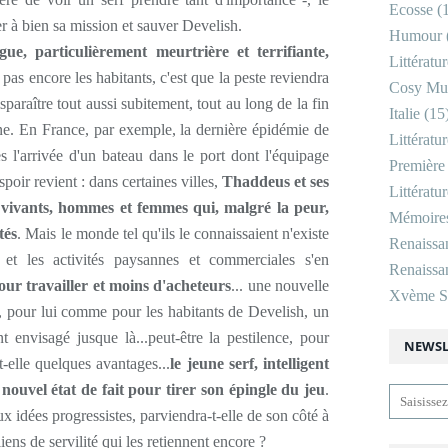
Ecosse
(1
r à bien sa mission et sauver Develish.
Humour
ue, particulièrement meurtrière et terrifiante,
Littératu
pas encore les habitants, c'est que la peste reviendra
Cosy Mu
paraître tout aussi subitement, tout au long de la fin
Italie
(15
. En France, par exemple, la dernière épidémie de
Littératu
 l'arrivée d'un bateau dans le port dont l'équipage
Première
spoir revient : dans certaines villes,
Thaddeus et ses
Littératu
vivants, hommes et femmes qui, malgré la peur,
Mémoire
tés
. Mais le monde tel qu'ils le connaissaient n'existe
Renaissa
et les activités paysannes et commerciales s'en
Renaissan
our travailler et moins d'acheteurs
... une nouvelle
Xvème Si
t, pour lui comme pour les habitants de Develish, un
nt envisagé jusque là...peut-être la pestilence, pour
NEWSL
-t-elle quelques avantages...
le jeune serf, intelligent
 nouvel état de fait pour tirer son épingle du jeu
.
x idées progressistes, parviendra-t-elle de son côté à
iens de servilité qui les retiennent encore ?