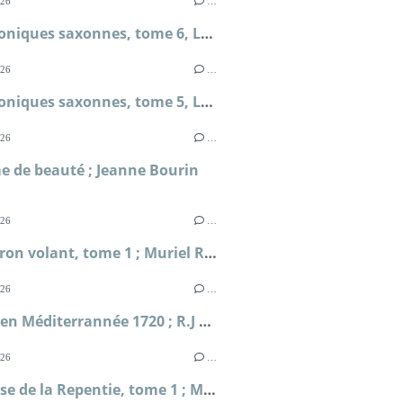
026
…
Les chroniques saxonnes, tome 6, La mort des rois ; Bernard Cornwell
026
…
Les chroniques saxonnes, tome 5, La terre en feu ; Bernard Cornwell
026
…
e de beauté ; Jeanne Bourin
026
…
L'Escadron volant, tome 1 ; Muriel Romana
026
…
Périple en Méditerrannée 1720 ; R.J Masselauze
026
…
La falaise de la Repentie, tome 1 ; Marie-Béatrice Gauvin