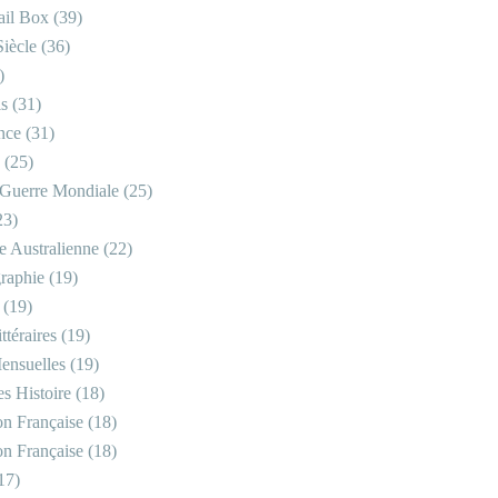
il Box
(39)
iècle
(36)
)
is
(31)
nce
(31)
(25)
Guerre Mondiale
(25)
23)
re Australienne
(22)
raphie
(19)
(19)
ttéraires
(19)
ensuelles
(19)
s Histoire
(18)
on Française
(18)
on Française
(18)
17)