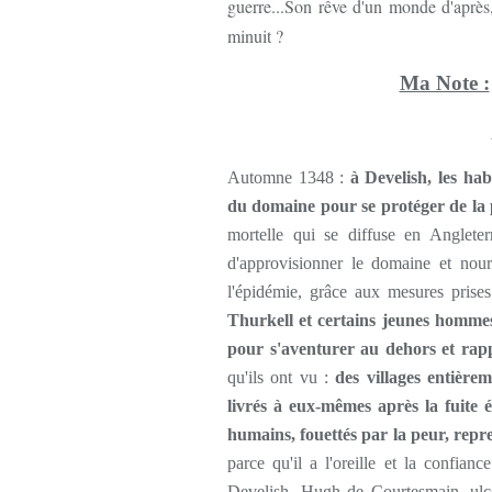
guerre...Son rêve d'un monde d'après,
minuit ?
Ma Note :
Automne 1348 :
à Develish, les hab
du domaine pour se protéger de la 
mortelle qui se diffuse en Angleter
d'approvisionner le domaine et nour
l'épidémie, grâce aux mesures prise
Thurkell et certains jeunes homme
pour s'aventurer au dehors et rapp
qu'ils ont vu :
des villages entière
livrés à eux-mêmes après la fuite é
humains, fouettés par la peur, repr
parce qu'il a l'oreille et la confia
Develish, Hugh de Courtesmain, ulcé