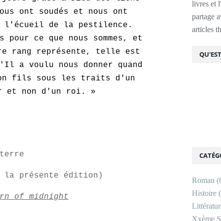
livres et 
ous ont soudés et nous ont
partage av
 l'écueil de la pestilence.
articles 
s pour ce que nous sommes, et
re rang représente, telle est
QU'EST
'Il a voulu nous donner quand
on fils sous les traits d'un
r et non d'un roi. »
eterre
CATÉG
 la présente édition)
Roman
(
Histoire
(
rn of midnight
Littératu
Xxème Si