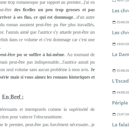
08/07/2
ome trop romanesque par rapport au premier...j'ai eu
eut-être
des ficelles un peu trop grosses et pas
rriver à ses fins, ce qui est dommage
...d'un autre
05/06/2
 du roman auraient peut-être pu être plus travaillés,
J'aurais aimé que l'autrice s'y attarde peut-être un
ish dans ce volume et c'est dommage car c'est une
19/03/2
.
La Dam
eut-être pu se suffire à lui-même
. Au tournant de
mais peut-être pas indispensable...l'autrice aurait pu
re un seul volume sans aucun problème à mon avis.
Je
05/08/2
 série mais si vous aimez les romans historiques et
04/08/2
En Bref :
téressants et intemporels comme la supériorité de
25/07/2
ruction pour vaincre l'obscurantisme.
 le premier, peut-être pas forcément nécessaire...je