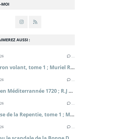
Z-MOI
IMEREZ AUSSI :
026
…
L'Escadron volant, tome 1 ; Muriel Romana
026
…
Périple en Méditerrannée 1720 ; R.J Masselauze
026
…
La falaise de la Repentie, tome 1 ; Marie-Béatrice Gauvin
026
…
Clodia ou le scandale de la Bonne Déesse ; Sophie Malick-Prunier