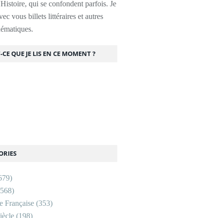
l'Histoire, qui se confondent parfois. Je
ec vous billets littéraires et autres
thématiques.
-CE QUE JE LIS EN CE MOMENT ?
ORIES
679)
568)
re Française
(353)
ècle
(198)