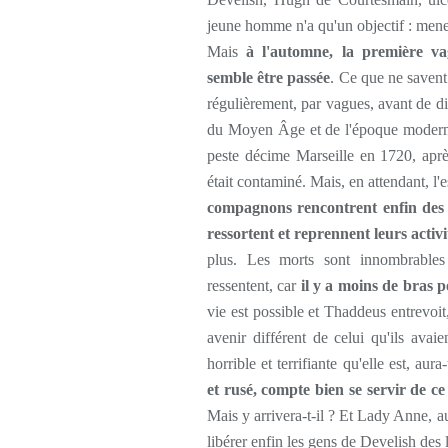
jeune homme n'a qu'un objectif : mene
Mais
à l'automne, la première vag
semble être passée
. Ce que ne savent 
régulièrement, par vagues, avant de dis
du Moyen Âge et de l'époque moderne
peste décime Marseille en 1720, après
était contaminé. Mais, en attendant, l'e
compagnons rencontrent enfin des 
ressortent et reprennent leurs activi
plus. Les morts sont innombrables 
ressentent, car
il y a moins de bras p
vie est possible et Thaddeus entrevoi
avenir différent de celui qu'ils avaie
horrible et terrifiante qu'elle est, aura
et rusé, compte bien se servir de ce
Mais y arrivera-t-il ? Et Lady Anne, au
libérer enfin les gens de Develish des l