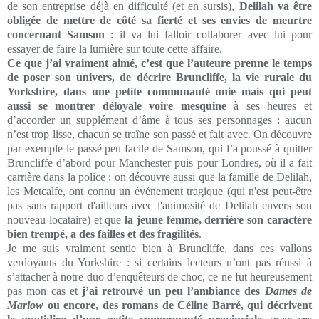
de son entreprise déjà en difficulté (et en sursis),
Delilah va être
obligée de mettre de côté sa fierté et ses envies de meurtre
concernant Samson
: il va lui falloir collaborer avec lui pour
essayer de faire la lumière sur toute cette affaire.
Ce que j’ai vraiment aimé, c’est que l’auteure prenne le temps
de poser son univers, de décrire Bruncliffe, la vie rurale du
Yorkshire, dans une petite communauté unie mais qui peut
aussi se montrer déloyale voire mesquine
à ses heures et
d’accorder un supplément d’âme à tous ses personnages : aucun
n’est trop lisse, chacun se traîne son passé et fait avec. On découvre
par exemple le passé peu facile de Samson, qui l’a poussé à quitter
Bruncliffe d’abord pour Manchester puis pour Londres, où il a fait
carrière dans la police ; on découvre aussi que la famille de Delilah,
les Metcalfe, ont connu un événement tragique (qui n'est peut-être
pas sans rapport d'ailleurs avec l'animosité de Delilah envers son
nouveau locataire) et que
la jeune femme, derrière son caractère
bien trempé, a des failles et des fragilités
.
Je me suis vraiment sentie bien à Bruncliffe, dans ces vallons
verdoyants du Yorkshire : si certains lecteurs n’ont pas réussi à
s’attacher à notre duo d’enquêteurs de choc, ce ne fut heureusement
pas mon cas et
j’ai retrouvé un peu l’ambiance des
Dames de
Marlow
ou encore, des romans de Céline Barré, qui décrivent