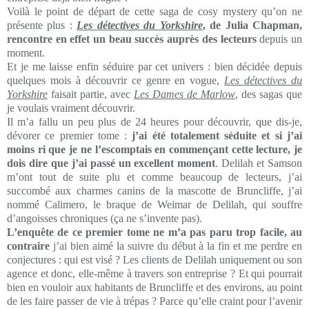
Voilà le point de départ de cette saga de cosy mystery qu’on ne
présente plus :
Les détectives du Yorkshire
, de Julia Chapman,
rencontre en effet un beau succès auprès des lecteurs
depuis un
moment.
Et je me laisse enfin séduire par cet univers : bien décidée depuis
quelques mois à découvrir ce genre en vogue,
Les détectives du
Yorkshire
faisait partie, avec
Les Dames de Marlow
, des sagas que
je voulais vraiment découvrir.
Il m’a fallu un peu plus de 24 heures pour découvrir, que dis-je,
dévorer ce premier tome :
j’ai été totalement séduite et si j’ai
moins ri que je ne l’escomptais en commençant cette lecture, je
dois dire que j’ai passé un excellent moment
. Delilah et Samson
m’ont tout de suite plu et comme beaucoup de lecteurs, j’ai
succombé aux charmes canins de la mascotte de Bruncliffe, j’ai
nommé Calimero, le braque de Weimar de Delilah, qui souffre
d’angoisses chroniques (ça ne s’invente pas).
L’enquête de ce premier tome ne m’a pas paru trop facile, au
contraire
j’ai bien aimé la suivre du début à la fin et me perdre en
conjectures : qui est visé ? Les clients de Delilah uniquement ou son
agence et donc, elle-même à travers son entreprise ? Et qui pourrait
bien en vouloir aux habitants de Bruncliffe et des environs, au point
de les faire passer de vie à trépas ? Parce qu’elle craint pour l’avenir