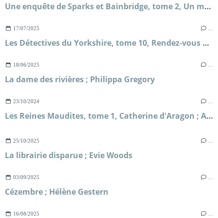
Une enquête de Sparks et Bainbridge, tome 2, Un mariage royal ; Allison Montclair
17/07/2025
…
Les Détectives du Yorkshire, tome 10, Rendez-vous avec le destin ; Julia Chapman
18/06/2025
…
La dame des rivières ; Philippa Gregory
23/10/2024
…
Les Reines Maudites, tome 1, Catherine d'Aragon ; Alison Weir
25/10/2025
…
La librairie disparue ; Evie Woods
03/09/2025
…
Cézembre ; Hélène Gestern
16/08/2025
…