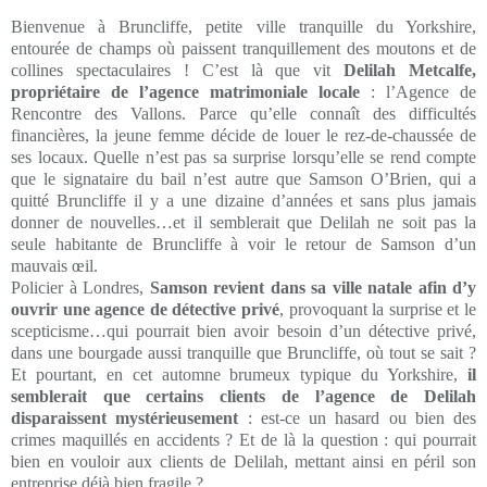
Bienvenue à Bruncliffe, petite ville tranquille du Yorkshire,
entourée de champs où paissent tranquillement des moutons et de
collines spectaculaires ! C’est là que vit
Delilah Metcalfe,
propriétaire de l’agence matrimoniale locale
: l’Agence de
Rencontre des Vallons. Parce qu’elle connaît des difficultés
financières, la jeune femme décide de louer le rez-de-chaussée de
ses locaux. Quelle n’est pas sa surprise lorsqu’elle se rend compte
que le signataire du bail n’est autre que Samson O’Brien, qui a
quitté Bruncliffe il y a une dizaine d’années et sans plus jamais
donner de nouvelles…et il semblerait que Delilah ne soit pas la
seule habitante de Bruncliffe à voir le retour de Samson d’un
mauvais œil.
Policier à Londres,
Samson revient dans sa ville natale afin d’y
ouvrir une agence de détective privé
, provoquant la surprise et le
scepticisme…qui pourrait bien avoir besoin d’un détective privé,
dans une bourgade aussi tranquille que Bruncliffe, où tout se sait ?
Et pourtant, en cet automne brumeux typique du Yorkshire,
il
semblerait que certains clients de l’agence de Delilah
disparaissent mystérieusement
: est-ce un hasard ou bien des
crimes maquillés en accidents ? Et de là la question : qui pourrait
bien en vouloir aux clients de Delilah, mettant ainsi en péril son
entreprise déjà bien fragile ?