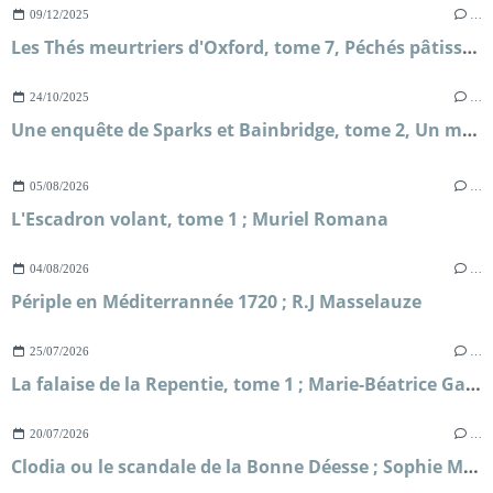
09/12/2025
…
Les Thés meurtriers d'Oxford, tome 7, Péchés pâtissiers ; H.Y Hanna
24/10/2025
…
Une enquête de Sparks et Bainbridge, tome 2, Un mariage royal ; Allison Montclair
05/08/2026
…
L'Escadron volant, tome 1 ; Muriel Romana
04/08/2026
…
Périple en Méditerrannée 1720 ; R.J Masselauze
25/07/2026
…
La falaise de la Repentie, tome 1 ; Marie-Béatrice Gauvin
20/07/2026
…
Clodia ou le scandale de la Bonne Déesse ; Sophie Malick-Prunier