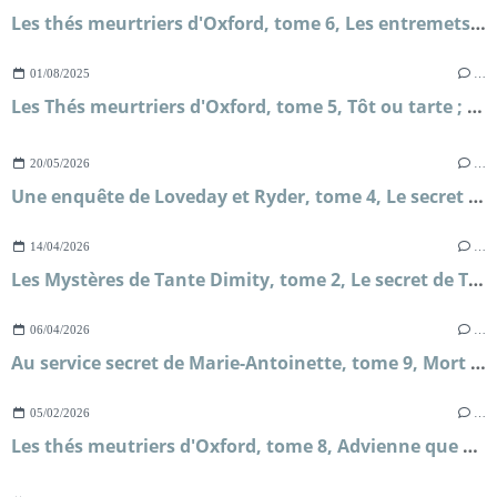
Les thés meurtriers d'Oxford, tome 6, Les entremets tueurs ; H.Y Hanna
01/08/2025
…
Les Thés meurtriers d'Oxford, tome 5, Tôt ou tarte ; H.Y Hanna
20/05/2026
…
Une enquête de Loveday et Ryder, tome 4, Le secret de Briar's Hall ; Faith Martin
14/04/2026
…
Les Mystères de Tante Dimity, tome 2, Le secret de Tante Dimity ; Nancy Atherton
06/04/2026
…
Au service secret de Marie-Antoinette, tome 9, Mort sur le fil ; Frédéric Lenormand
05/02/2026
…
Les thés meutriers d'Oxford, tome 8, Advienne que mourra ; H.Y Hanna