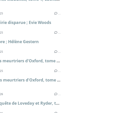
025
…
airie disparue ; Evie Woods
025
…
re ; Hélène Gestern
025
…
Les thés meurtriers d'Oxford, tome 6, Les entremets tueurs ; H.Y Hanna
025
…
Les Thés meurtriers d'Oxford, tome 5, Tôt ou tarte ; H.Y Hanna
026
…
Une enquête de Loveday et Ryder, tome 4, Le secret de Briar's Hall ; Faith Martin