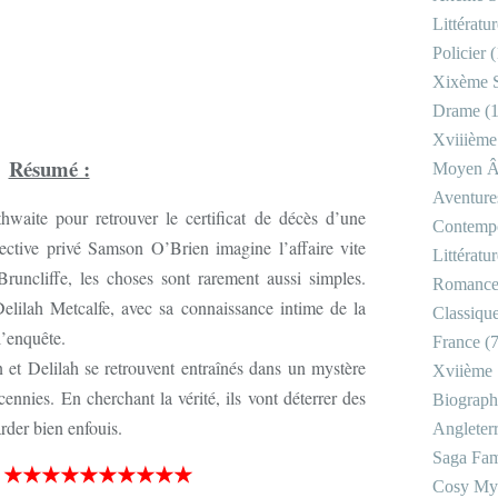
Littératu
Policier
(
Xixème S
Drame
(1
Xviiième
Résumé :
Moyen 
Aventure
hwaite pour retrouver le certificat de décès d’une
Contemp
ective privé Samson O’Brien imagine l’affaire vite
Littératu
Bruncliffe, les choses sont rarement aussi simples.
Romanc
elilah Metcalfe, avec sa connaissance intime de la
Classiqu
l’enquête.
France
(7
n et Delilah se retrouvent entraînés dans un mystère
Xviième 
ennies. En cherchant la vérité, ils vont déterrer des
Biograph
arder bien enfouis.
Angleter
Saga Fam
★★★★★★★★★★
Cosy My