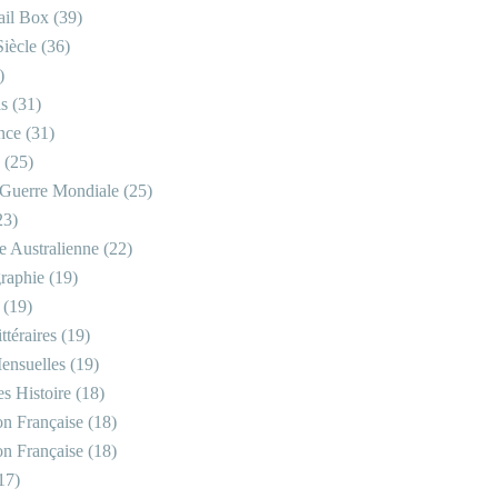
il Box
(39)
iècle
(36)
)
is
(31)
nce
(31)
(25)
Guerre Mondiale
(25)
23)
re Australienne
(22)
raphie
(19)
(19)
ttéraires
(19)
ensuelles
(19)
s Histoire
(18)
on Française
(18)
on Française
(18)
17)