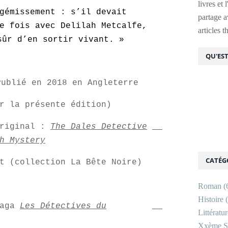
livres et 
gémissement : s’il devait
partage av
e fois avec Delilah Metcalfe,
articles 
sûr d’en sortir vivant. »
QU'EST
blié en 2018 en Angleterre
 la présente édition)
original :
The Dales Detective
h Mystery
CATÉG
 (collection La Bête Noire)
Roman
(
Histoire
(
saga
Les Détectives du
Littératu
Xxème Si