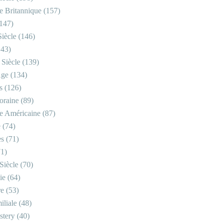
re Britannique
(157)
147)
iècle
(146)
43)
 Siècle
(139)
Âge
(134)
s
(126)
oraine
(89)
re Américaine
(87)
e
(74)
es
(71)
1)
Siècle
(70)
ie
(64)
re
(53)
iliale
(48)
stery
(40)