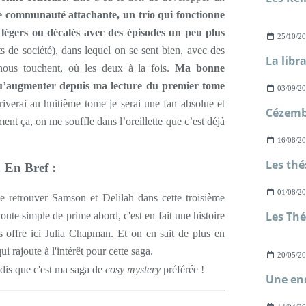
e communauté attachante, un trio qui fonctionne
légers ou décalés avec des épisodes un peu plus
25/10/2
s de société), dans lequel on se sent bien, avec des
La libr
nous touchent, où les deux à la fois.
Ma bonne
 qu’augmenter depuis ma lecture du premier tome
03/09/2
rriverai au huitième tome je serai une fan absolue et
Cézemb
nt ça, on me souffle dans l’oreillette que c’est déjà
16/08/2
En Bref :
01/08/2
de retrouver Samson et Delilah dans cette troisième
toute simple de prime abord, c'est en fait une histoire
s offre ici Julia Chapman. Et on en sait de plus en
i rajoute à l'intérêt pour cette saga.
20/05/2
dis que c'est ma saga de
cosy mystery
préférée !