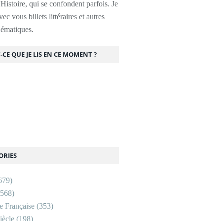
l'Histoire, qui se confondent parfois. Je
ec vous billets littéraires et autres
thématiques.
-CE QUE JE LIS EN CE MOMENT ?
ORIES
679)
568)
re Française
(353)
ècle
(198)