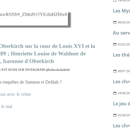
14/04/2
06/04/2
05/02/2
EST AUSSI SUR INSTAGRAM @lesbooksdalittle
08/07/2
s enquêtes de Samson et Delilah ?
18/06/2
us avec le crime
 le mal
05/06/2