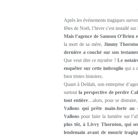
Après les événements tragiques survenu
fêtes de Noël, l’hiver s’est installé su
Mais l’agence de Samson O’Brien est
la mort de sa mère,
Jimmy Thornton,
dernière a couché sur son testamen
Que veut dire ce mystère ?
Le notair
enquêter sur cette imbroglio
qui a d
bien tristes histoires.
Quant à Delilah, son entreprise d’age
surtout
la perspective de perdre Cal
tout entière
…alors, pour se distraire
Vallons qui prête main-forte au 
Vallons
pour faire la lumière sur l’a
plus tôt, à Livvy Thornton, qui se
lendemain avant de mourir tragi