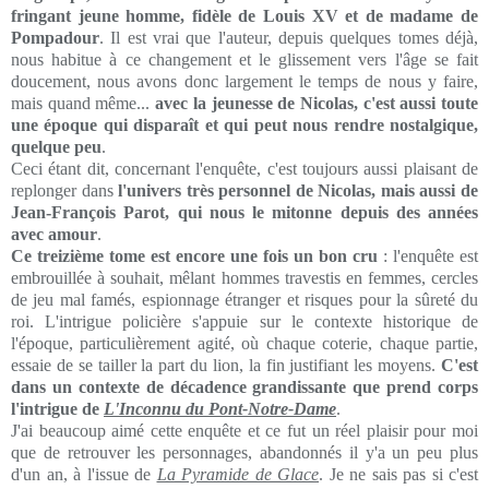
fringant jeune homme, fidèle de Louis XV et de madame de
Pompadour
. Il est vrai que l'auteur, depuis quelques tomes déjà,
nous habitue à ce changement et le glissement vers l'âge se fait
doucement, nous avons donc largement le temps de nous y faire,
mais quand même...
avec la jeunesse de Nicolas, c'est aussi toute
une époque qui disparaît et qui peut nous rendre nostalgique,
quelque peu
.
Ceci étant dit, concernant l'enquête, c'est toujours aussi plaisant de
replonger dans
l'univers très personnel de Nicolas, mais aussi de
Jean-François Parot, qui nous le
mitonne
depuis des années
avec amour
.
Ce treizième tome est encore une fois un bon cru
: l'enquête est
embrouillée à souhait, mêlant hommes travestis en femmes, cercles
de jeu mal famés, espionnage étranger et risques pour la sûreté du
roi. L'intrigue policière s'appuie sur le contexte historique de
l'époque, particulièrement agité, où chaque
coterie
, chaque partie,
essaie de se tailler la part du lion, la fin justifiant les moyens.
C'est
dans un contexte de décadence grandissante que prend corps
l'intrigue de
L'Inconnu du Pont-Notre-Dame
.
J'ai beaucoup aimé cette enquête et ce fut un réel plaisir pour moi
que de retrouver les personnages, abandonnés il y'a un peu plus
d'un an, à l'issue de
La Pyramide de Glace
. Je ne sais pas si c'est