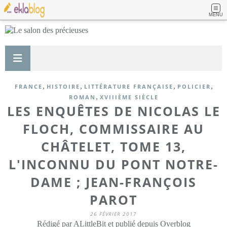
MENU
,
,
,
,
FRANCE
HISTOIRE
LITTÉRATURE FRANÇAISE
POLICIER
,
ROMAN
XVIIIÈME SIÈCLE
LES ENQUÊTES DE NICOLAS LE
FLOCH, COMMISSAIRE AU
CHÂTELET, TOME 13,
L'INCONNU DU PONT NOTRE-
DAME ; JEAN-FRANÇOIS
PAROT
26 FÉVRIER 2017
Rédigé par ALittleBit et publié depuis Overblog