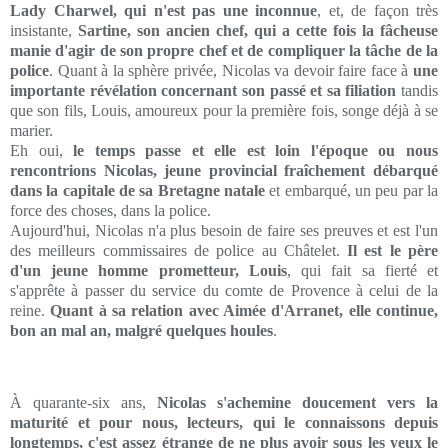
Lady Charwel, qui n'est pas une inconnue
, et, de façon très
insistante,
Sartine, son ancien chef, qui a cette fois la fâcheuse
manie d'agir de son propre chef et de compliquer la tâche de la
police
. Quant à la sphère privée, Nicolas va devoir faire face à
une
importante révélation concernant son passé et sa filiation
tandis
que son fils, Louis, amoureux pour la première fois, songe déjà à se
marier.
Eh oui,
le temps passe et elle est loin l'époque ou nous
rencontrions Nicolas, jeune provincial fraîchement débarqué
dans la capitale de sa Bretagne natale
et embarqué, un peu par la
force des choses, dans la police.
Aujourd'hui, Nicolas n'a plus besoin de faire ses preuves et est l'un
des meilleurs commissaires de police au Châtelet.
Il est le père
d'un jeune homme prometteur, Louis
, qui fait sa fierté et
s'apprête à passer du service du comte de Provence à celui de la
reine.
Quant à sa relation avec Aimée d'Arranet, elle continue,
bon an mal an, malgré quelques houles
.
À quarante-six ans,
Nicolas s'achemine doucement vers la
maturité et pour nous, lecteurs, qui le connaissons depuis
longtemps, c'est assez étrange de ne plus avoir sous les yeux le