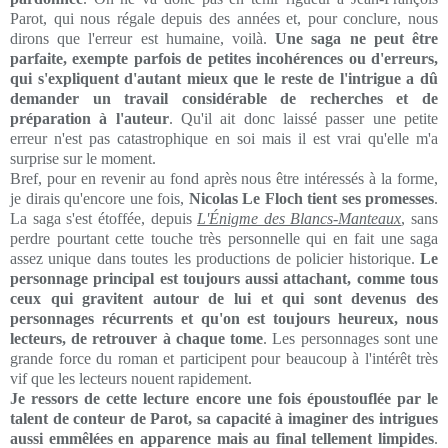
Parot, qui nous régale depuis des années et, pour conclure, nous
dirons que l'erreur est humaine, voilà.
Une saga ne peut être
parfaite, exempte parfois de petites incohérences ou d'erreurs,
qui s'expliquent d'autant mieux que le reste de l'intrigue a dû
demander un travail considérable de recherches et de
préparation à l'auteur
. Qu'il ait donc laissé passer une petite
erreur n'est pas catastrophique en soi mais il est vrai qu'elle m'a
surprise sur le moment.
Bref, pour en revenir au fond après nous être intéressés à la forme,
je dirais qu'encore une fois,
Nicolas Le Floch tient ses promesses
.
La saga s'est étoffée, depuis
L'Énigme des Blancs-Manteaux
, sans
perdre pourtant cette touche très personnelle qui en fait une saga
assez unique dans toutes les productions de policier historique.
Le
personnage principal est toujours aussi attachant, comme tous
ceux qui gravitent autour de lui et qui sont devenus des
personnages récurrents et qu'on est toujours heureux, nous
lecteurs, de retrouver à chaque tome
. Les personnages sont une
grande force du roman et participent pour beaucoup à l'intérêt très
vif que les lecteurs nouent rapidement.
Je ressors de cette lecture encore une fois
époustouflée
par le
talent de conteur de Parot, sa capacité à imaginer des intrigues
aussi emmêlées en apparence mais au final tellement limpides
.