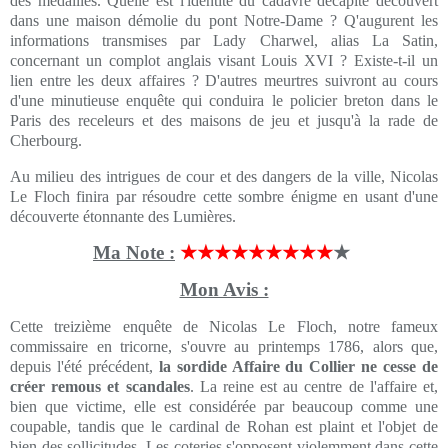
des médailles. Quelle est l'identité du cadavre décapité découvert
dans une maison démolie du pont Notre-Dame ? Q'augurent les
informations transmises par Lady Charwel, alias La Satin,
concernant un complot anglais visant Louis XVI ? Existe-t-il un
lien entre les deux affaires ? D'autres meurtres suivront au cours
d'une minutieuse enquête qui conduira le policier breton dans le
Paris des receleurs et des maisons de jeu et jusqu'à la rade de
Cherbourg.
Au milieu des intrigues de cour et des dangers de la ville, Nicolas
Le Floch finira par résoudre cette sombre énigme en usant d'une
découverte étonnante des Lumières.
Ma Note :
★★★★★★★★★
★
Mon Avis :
Cette treizième enquête de Nicolas Le Floch, notre fameux
commissaire en tricorne, s'ouvre au printemps 1786, alors que,
depuis l'été précédent,
la sordide Affaire du Collier ne cesse de
créer remous et scandales
. La reine est au centre de l'affaire et,
bien que victime, elle est considérée par beaucoup comme une
coupable, tandis que le cardinal de Rohan est plaint et l'objet de
bien des sollicitudes. Les coteries s'opposent violemment dans cette