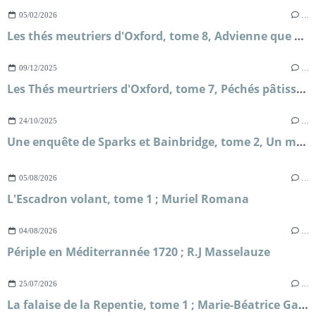
05/02/2026
…
Les thés meutriers d'Oxford, tome 8, Advienne que mourra ; H.Y Hanna
09/12/2025
…
Les Thés meurtriers d'Oxford, tome 7, Péchés pâtissiers ; H.Y Hanna
24/10/2025
…
Une enquête de Sparks et Bainbridge, tome 2, Un mariage royal ; Allison Montclair
05/08/2026
…
L'Escadron volant, tome 1 ; Muriel Romana
04/08/2026
…
Périple en Méditerrannée 1720 ; R.J Masselauze
25/07/2026
…
La falaise de la Repentie, tome 1 ; Marie-Béatrice Gauvin