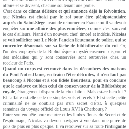
affaire et se divisent, chacune soutenant une partie.
C'est dans
ce climat délétère et qui annonce déjà la Révolution
,
que
Nicolas est choisi par le roi pour être plénipotentiaire
auprès du Saint-Siège
avant de retourner en France où il va devoir
enquêter sur
une affaire des plus
emmêlées
, comme c'est souvent
le cas d'ailleurs. Nanti d'un nouveau chef, timoré et indécis,
Nicolas
se voit solliciter par Le Noir, l'ancien lieutenant de police, qui se
concentre désormais sur sa tâche de bibliothécaire du roi
. Or,
l'un des employés de la Bibliothèque a mystérieusement disparu et
des médailles qui y sont conservées sont retrouvées chez un
receleur de Paris.
Quand un corps est retrouvé dans les décombres des maisons
du Pont Notre-Dame, en train d'être détruites, il n'en faut pas
beaucoup à Nicolas et à son fidèle Bourdeau, pour en conclure
que le cadavre est bien celui du conservateur de la Bibliothèque
royale
, étrangement disparu de la circulation. Mais est-ce bien lui ?
Et l'affaire est-elle celle de simples vols et recels ? Et si cette petite
criminalité ne se doublait pas d'un secret d'État, à quelques
semaines du voyage officiel de Louis XVI à Cherbourg ?
Entre son enquête pour meurtre et les limbes floues du Secret et de
l'espionnage, Nicolas va devoir naviguer à vue dans une purée de
pois de plus en plus opaque. Il va retrouver sur sa route
l'intrigante