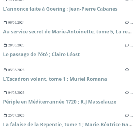
L'annonce faite à Goering ; Jean-Pierre Cabanes
06/06/2024
…
Au service secret de Marie-Antoinette, tome 5, La reine se confine ; Frédéric Lenormand
28/08/2023
…
Le passage de l'été ; Claire Léost
05/08/2026
…
L'Escadron volant, tome 1 ; Muriel Romana
04/08/2026
…
Périple en Méditerrannée 1720 ; R.J Masselauze
25/07/2026
…
La falaise de la Repentie, tome 1 ; Marie-Béatrice Gauvin