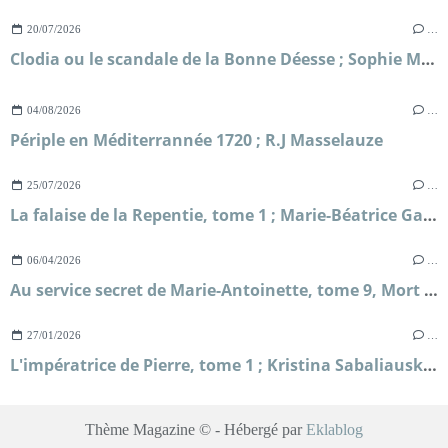
20/07/2026
…
Clodia ou le scandale de la Bonne Déesse ; Sophie Malick-Prunier
04/08/2026
…
Périple en Méditerrannée 1720 ; R.J Masselauze
25/07/2026
…
La falaise de la Repentie, tome 1 ; Marie-Béatrice Gauvin
06/04/2026
…
Au service secret de Marie-Antoinette, tome 9, Mort sur le fil ; Frédéric Lenormand
27/01/2026
…
L'impératrice de Pierre, tome 1 ; Kristina Sabaliauskaitė
Thème Magazine © - Hébergé par
Eklablog