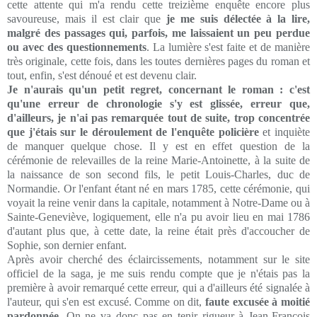
cette attente qui m'a rendu cette treizième enquête encore plus
savoureuse, mais il est clair que
je me suis délectée à la lire,
malgré des passages qui, parfois, me laissaient un peu perdue
ou avec des questionnements
. La lumière s'est faite et de manière
très originale, cette fois, dans les toutes dernières pages du roman et
tout, enfin, s'est
dénoué
et est devenu clair.
Je n'aurais qu'un petit regret, concernant le roman : c'est
qu'une erreur de chronologie s'y est glissée, erreur que,
d'ailleurs, je n'ai pas remarquée tout de suite, trop concentrée
que j'étais sur le déroulement de l'enquête policière
et inquiète
de manquer quelque chose. Il y est en effet question de la
cérémonie de relevailles de la reine Marie-Antoinette, à la suite de
la naissance de son second fils, le petit Louis-Charles, duc de
Normandie. Or l'enfant étant né en mars 1785, cette cérémonie, qui
voyait la reine venir dans la capitale, notamment à Notre-Dame ou à
Sainte-Geneviève, logiquement, elle n'a pu avoir lieu en mai 1786
d'autant plus que, à cette date, la reine était près d'accoucher de
Sophie, son dernier enfant.
Après avoir cherché des éclaircissements, notamment sur le site
officiel de la saga, je me suis rendu compte que je n'étais pas la
première à avoir remarqué cette erreur, qui a d'ailleurs été signalée à
l'auteur, qui s'en est excusé. Comme on dit,
faute excusée à moitié
pardonnée
. On ne va donc pas en tenir rigueur à Jean-François