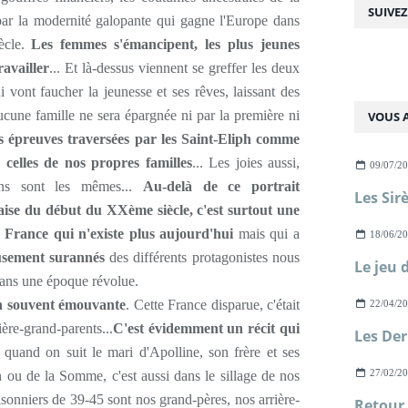
SUIVE
par la modernité galopante qui gagne l'Europe dans
ècle.
Les femmes s'émancipent, les plus jeunes
availler
... Et là-dessus viennent se greffer les deux
 vont faucher la jeunesse et ses rêves, laissant des
ucune famille ne sera épargnée ni par la première ni
VOUS A
es épreuves traversées par les Saint-Eliph comme
 celles de nos propres familles
... Les joies aussi,
09/07/2
tions sont les mêmes...
Au-delà de ce portrait
nçaise du début du XXème siècle, c'est surtout une
e France qui n'existe plus aujourd'hui
mais qui a
18/06/2
eusement surannés
des différents protagonistes nous
dans une époque révolue.
ien souvent émouvante
. Cette France disparue, c'était
22/04/2
ière-grand-parents...
C'est évidemment un récit qui
 quand on suit le mari d'Apolline, son frère et ses
27/02/2
 ou de la Somme, c'est aussi dans le sillage de nos
sonniers de 39-45 sont nos grand-pères, nos arrière-