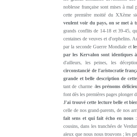
noblesse française sont mises à mal 
cette première moitié du XXème si
veulent voir du pays, on se met à tr
grands conflits de 14-18 et 39-45, qui
centaines de veuves et d'orphelins. A
par la seconde Guerre Mondiale et
l
par les Kervalon sont identiques à
d'ailleurs, les peines, les décep
circonstancié de l'aristocratie fra
grande et belle description de cett
tant de charme -
les prénoms délici
font dès les premières pages plonger 
J'ai trouvé cette lecture belle et b
celle de nos grand-parents, de nos arr
fait sens et qui fait écho en nous
:
cousins, dans les tranchées de Verdun
aïeux que nous nous trouvons ; les pri