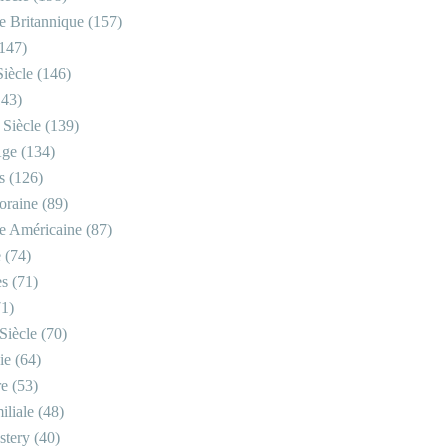
re Britannique
(157)
147)
iècle
(146)
43)
 Siècle
(139)
Âge
(134)
s
(126)
oraine
(89)
re Américaine
(87)
e
(74)
es
(71)
1)
Siècle
(70)
ie
(64)
re
(53)
iliale
(48)
stery
(40)