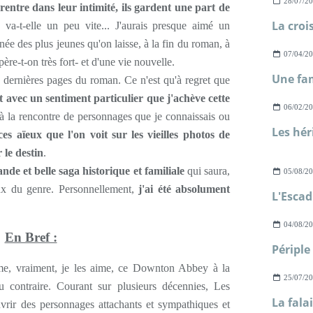
28/07/2
rentre dans leur intimité, ils gardent une part de
n va-t-elle un peu vite... J'aurais presque aimé un
ée des plus jeunes qu'on laisse, à la fin du roman, à
07/04/2
ère-t-on très fort- et d'une vie nouvelle.
es dernières pages du roman. Ce n'est qu'à regret que
st avec un sentiment particulier que j'achève cette
06/02/2
é à la rencontre de personnages que je connaissais ou
s aïeux que l'on voit sur les vieilles photos de
 le destin
.
nde et belle saga historique et familiale
qui saura,
05/08/2
eux du genre. Personnellement,
j'ai été absolument
04/08/2
En Bref :
, vraiment, je les aime, ce Downton Abbey à la
25/07/2
 contraire. Courant sur plusieurs décennies, Les
uvrir des personnages attachants et sympathiques et