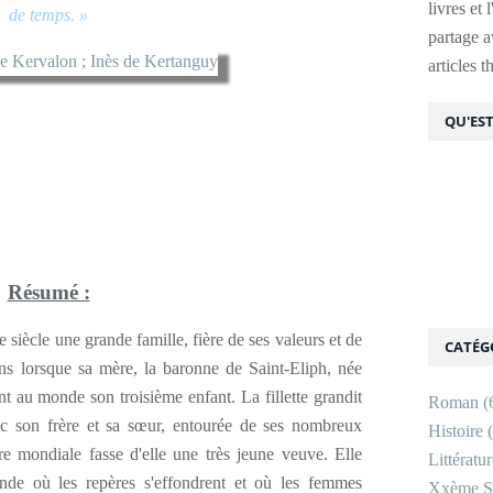
livres et 
de temps. »
partage av
articles 
QU'EST
Résumé :
iècle une grande famille, fière de ses valeurs et de
CATÉG
ans lorsque sa mère, la baronne de Saint-Eliph, née
 au monde son troisième enfant. La fillette grandit
Roman
(
vec son frère et sa sœur, entourée de ses nombreux
Histoire
(
e mondiale fasse d'elle une très jeune veuve. Elle
Littératu
de où les repères s'effondrent et où les femmes
Xxème Si