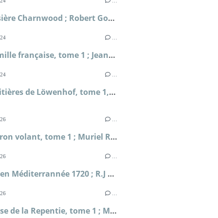
024
…
La croisière Charnwood ; Robert Goddard
024
…
Une famille française, tome 1 ; Jean-Paul Malaval
024
…
Les héritières de Löwenhof, tome 1, Le choix d'Agneta ; Corina Bomann
026
…
L'Escadron volant, tome 1 ; Muriel Romana
026
…
Périple en Méditerrannée 1720 ; R.J Masselauze
026
…
La falaise de la Repentie, tome 1 ; Marie-Béatrice Gauvin