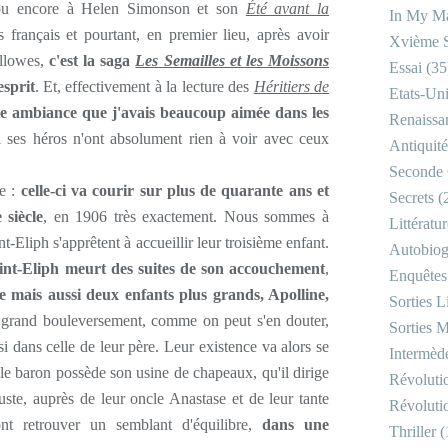
u encore à Helen Simonson et son
Été avant la
In My Ma
français et pourtant, en premier lieu, après avoir
Xvième S
ellowes,
c'est la saga
Les Semailles et les Moissons
Essai
(35
esprit
. Et, effectivement à la lecture des
Héritiers de
Etats-Un
te ambiance que j'avais beaucoup aimée dans les
Renaissa
 ses héros n'ont absolument rien à voir avec ceux
Antiquité
Seconde 
ue :
celle-ci va courir sur plus de quarante ans et
Secrets
(
siècle
, en 1906 très exactement. Nous sommes à
Littératu
t-Eliph s'apprêtent à accueillir leur troisième enfant.
Autobiog
int-Eliph meurt des suites de son accouchement
,
Enquêtes
 mais aussi deux enfants plus grands, Apolline,
Sorties Li
n grand bouleversement, comme on peut s'en douter,
Sorties M
i dans celle de leur père. Leur existence va alors se
Intermède
 le baron possède son usine de chapeaux, qu'il dirige
Révoluti
ste, auprès de leur oncle Anastase et de leur tante
Révoluti
nt retrouver un semblant d'équilibre,
dans une
Thriller
(