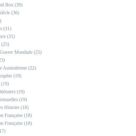
il Box
(39)
iècle
(36)
)
is
(31)
nce
(31)
(25)
Guerre Mondiale
(25)
23)
re Australienne
(22)
raphie
(19)
(19)
ttéraires
(19)
ensuelles
(19)
s Histoire
(18)
on Française
(18)
on Française
(18)
17)