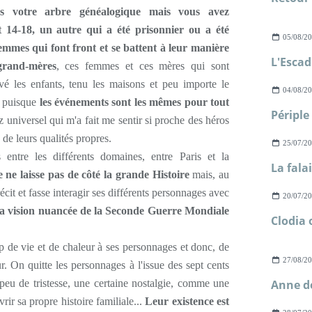
s votre arbre généalogique mais vous avez
t 14-18, un autre qui a été prisonnier ou a été
05/08/2
emmes qui font front et se battent à leur manière
 grand-mères
, ces femmes et ces mères qui sont
vé les enfants, tenu les maisons et peu importe le
04/08/2
, puisque
les événements sont les mêmes pour tout
ez universel qui m'a fait me sentir si proche des héros
 de leurs qualités propres.
25/07/2
s entre les différents domaines, entre Paris et la
e ne laisse pas de côté la grande Histoire
mais, au
récit et fasse interagir ses différents personnages avec
20/07/2
a vision nuancée de la Seconde Guerre Mondiale
 de vie et de chaleur à ses personnages et donc, de
27/08/2
ur. On quitte les personnages à l'issue des sept cents
eu de tristesse, une certaine nostalgie, comme une
ir sa propre histoire familiale...
Leur existence est