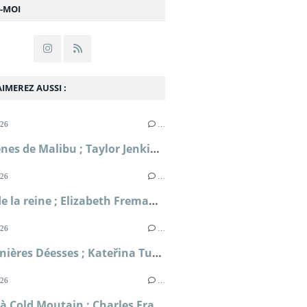
Z-MOI
IMEREZ AUSSI :
026
…
Les Sirènes de Malibu ; Taylor Jenkins Reid
026
…
Le jeu de la reine ; Elizabeth Fremantle
026
…
Les Dernières Déesses ; Kateřina Tučková
026
…
Retour à Cold Moutain ; Charles Frazier