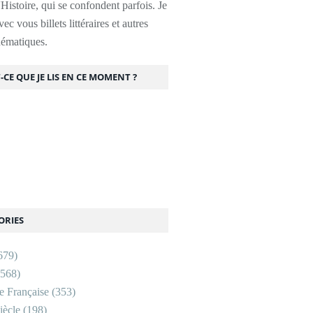
l'Histoire, qui se confondent parfois. Je
ec vous billets littéraires et autres
thématiques.
-CE QUE JE LIS EN CE MOMENT ?
ORIES
679)
568)
re Française
(353)
ècle
(198)