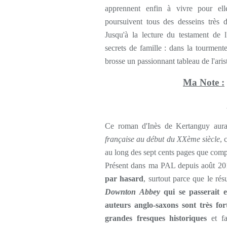
apprennent enfin à vivre pour ell
poursuivent tous des desseins très di
Jusqu'à la lecture du testament de l'
secrets de famille : dans la tourment
brosse un passionnant tableau de l'arist
Ma Note :
Ce roman d'Inès de Kertanguy aurai
française au début du XXème siècle
, 
au long des sept cents pages que compt
Présent dans ma PAL depuis août 2
par hasard
, surtout parce que le ré
Downton Abbey
qui se passerait 
auteurs anglo-saxons sont très fo
grandes fresques historiques
et fa