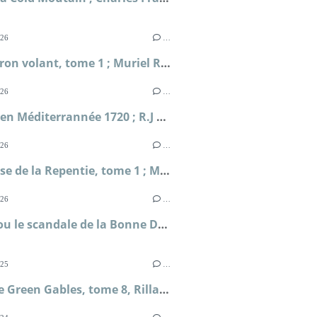
026
…
L'Escadron volant, tome 1 ; Muriel Romana
026
…
Périple en Méditerrannée 1720 ; R.J Masselauze
026
…
La falaise de la Repentie, tome 1 ; Marie-Béatrice Gauvin
026
…
Clodia ou le scandale de la Bonne Déesse ; Sophie Malick-Prunier
025
…
Anne de Green Gables, tome 8, Rilla, ma Rilla ; Lucy Maud Montgomery