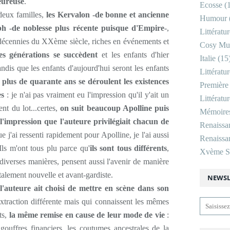
eureuse
.
Ecosse
(1
 deux familles,
les Kervalon -de bonne et ancienne
Humour
iph -de noblesse plus récente puisque d'Empire
-,
Littératu
 décennies du XXème siècle, riches en événements et
Cosy Mu
es générations se succèdent
et les enfants d'hier
Italie
(15
andis que les enfants d'aujourd'hui seront les enfants
Littératu
 plus de quarante ans se déroulent les existences
Première
es
: je n'ai pas vraiment eu l'impression qu'il y'ait un
Littératu
t du lot...certes,
on suit beaucoup Apolline puis
Mémoire
 l'impression que l'auteure privilégiait chacun de
Renaissa
e j'ai ressenti rapidement pour Apolline, je l'ai aussi
Renaissan
Ils m'ont tous plu parce qu'
ils sont tous différents
,
Xvème Si
diverses manières, pensent aussi l'avenir de manière
otalement nouvelle et avant-gardiste.
NEWSL
 l'auteure ait choisi de mettre en scène dans son
'extraction différente mais qui connaissent les mêmes
ts,
la même remise en cause de leur mode de vie
:
ouffres financiers, les coutumes ancestrales de la