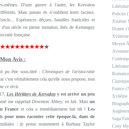
es-mêmes. D'une guerre à l'autre, les Kervalon
Littératu
fférents. Mais jamais ils n’oublient leurs racines.
Policier
(
oncle... Espérances déçues, batailles fratricides et
Xixème S
e d'un siècle en pleine mutation, Inès de Kertanguy
Drame
(1
ocratie française.
Xviiième
Moyen 
★★★★★★★★★
★
Aventure
Mon Avis :
Contemp
Littératu
t pu être sous-titré :
Chroniques de l'aristocratie
Romanc
car c'est véritablement cela qu'elle nous propose, tout
Classiqu
e ce récit.
France
(7
017,
Les Héritiers de Kervalon
y est arrivé un peu
Xviième 
sumé me rappelait
Downton Abbey
, en fait. Mais
un
Biograph
en France
et cela a immédiatement fait tilt !
Les
Angleter
rts pour nous raconter cette époque-là, dans de
Saga Fam
miliales : je pense notamment à Barbara Taylor
Cosy My