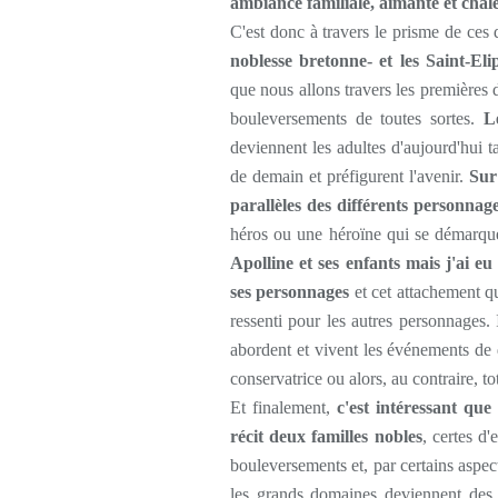
ambiance familiale, aimante et chal
C'est donc à travers le prisme de ces
noblesse bretonne- et les Saint-El
que nous allons travers les premières
bouleversements de toutes sortes.
L
deviennent les adultes d'aujourd'hui t
de demain et préfigurent l'avenir.
Sur
parallèles des différents personnag
héros ou une héroïne qui se démarquen
Apolline et ses enfants mais j'ai eu
ses personnages
et cet attachement qu
ressenti pour les autres personnages. 
abordent et vivent les événements de 
conservatrice ou alors, au contraire, t
Et finalement,
c'est intéressant que
récit deux familles nobles
, certes d
bouleversements et, par certains aspec
les grands domaines deviennent des g