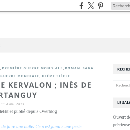
t
,
,
,
PREMIÈRE GUERRE MONDIALE
ROMAN
SAGA
RECHE
,
 GUERRE MONDIALE
XXÈME SIÈCLE
DE KERVALON ; INÈS DE
RTANGUY
LE SAL
11 AVRIL 2019
leBit et publié depuis Overblog
Ouvert d
précieus
 de faire une halte. Ce n'est jamais une perte