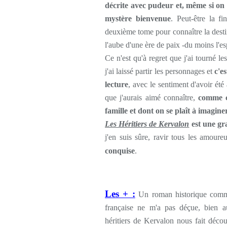
décrite avec pudeur et, même si on 
mystère bienvenue
. Peut-être la fi
deuxième tome pour connaître la destin
l'aube d'une ère de paix -du moins l'esp
Ce n'est qu'à regret que j'ai tourné l
j'ai laissé partir les personnages et
c'e
lecture
, avec le sentiment d'avoir ét
que j'aurais aimé connaître,
comme ce
famille et dont on se plaît à imaginer
Les Héritiers de Kervalon
est une gra
j'en suis sûre, ravir tous les amour
conquise
.
Les + :
Un roman historique comme
française ne m'a pas déçue, bien au
héritiers de Kervalon nous fait déco