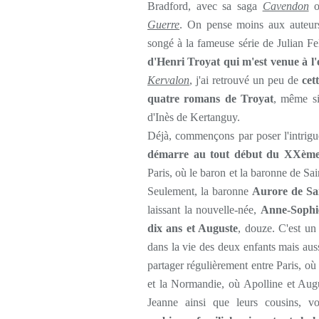
Bradford, avec sa saga
Cavendon
o
Guerre
. On pense moins aux auteurs 
songé à la fameuse série de Julian F
d'Henri Troyat qui m'est venue à l'
Kervalon
, j'ai retrouvé un peu de
cet
quatre romans de Troyat
, même si
d'Inès de Kertanguy.
Déjà, commençons par poser l'intrig
démarre au tout début du XXème 
Paris, où le baron et la baronne de Sain
Seulement, la baronne
Aurore de Sa
laissant la nouvelle-née,
Anne-Sophie
dix ans et Auguste
, douze. C'est u
dans la vie des deux enfants mais auss
partager régulièrement entre Paris, où
et la Normandie, où Apolline et Augu
Jeanne ainsi que leurs cousins, vo