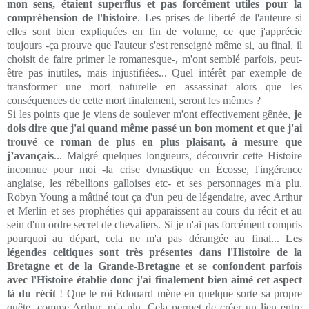
mon sens, étaient superflus et pas forcément utiles pour la
compréhension de l'histoire
. Les prises de liberté de l'auteure si
elles sont bien expliquées en fin de volume, ce que j'apprécie
toujours -ça prouve que l'auteur s'est renseigné même si, au final, il
choisit de faire primer le romanesque-, m'ont semblé parfois, peut-
être pas inutiles, mais injustifiées... Quel intérêt par exemple de
transformer une mort naturelle en assassinat alors que les
conséquences de cette mort finalement, seront les mêmes ?
Si les points que je viens de soulever m'ont effectivement gênée,
je
dois dire que j'ai quand même passé un bon moment et que j'ai
trouvé ce roman de plus en plus plaisant, à mesure que
j’avançais
... Malgré quelques longueurs, découvrir cette Histoire
inconnue pour moi -la crise dynastique en Écosse, l'ingérence
anglaise, les rébellions galloises etc- et ses personnages m'a plu.
Robyn Young a mâtiné tout ça d'un peu de légendaire, avec Arthur
et Merlin et ses prophéties qui apparaissent au cours du récit et au
sein d'un ordre secret de chevaliers. Si je n'ai pas forcément compris
pourquoi au départ, cela ne m'a pas dérangée au final...
Les
légendes celtiques sont très présentes dans l'Histoire de la
Bretagne et de la Grande-Bretagne et se confondent parfois
avec l'Histoire établie donc j'ai finalement bien aimé cet aspect
là du récit
! Que le roi Edouard mène en quelque sorte sa propre
quête, comme Arthur, m'a plu. Cela permet de créer un lien entre