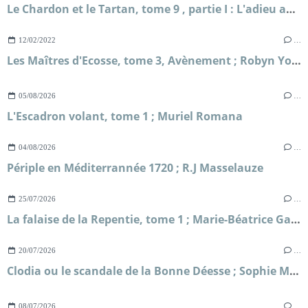
Le Chardon et le Tartan, tome 9 , partie I : L'adieu aux abeilles ; Diana Gabaldon
12/02/2022
…
Les Maîtres d'Ecosse, tome 3, Avènement ; Robyn Young
05/08/2026
…
L'Escadron volant, tome 1 ; Muriel Romana
04/08/2026
…
Périple en Méditerrannée 1720 ; R.J Masselauze
25/07/2026
…
La falaise de la Repentie, tome 1 ; Marie-Béatrice Gauvin
20/07/2026
…
Clodia ou le scandale de la Bonne Déesse ; Sophie Malick-Prunier
08/07/2026
…