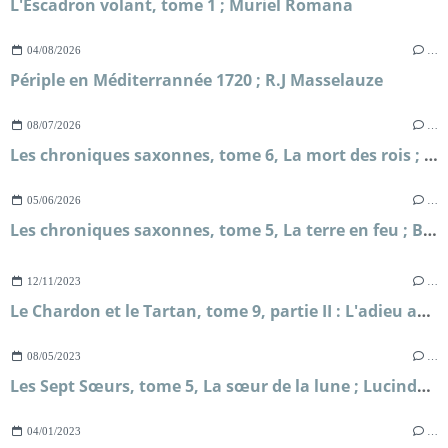
L'Escadron volant, tome 1 ; Muriel Romana
04/08/2026
…
Périple en Méditerrannée 1720 ; R.J Masselauze
08/07/2026
…
Les chroniques saxonnes, tome 6, La mort des rois ; Bernard Cornwell
05/06/2026
…
Les chroniques saxonnes, tome 5, La terre en feu ; Bernard Cornwell
12/11/2023
…
Le Chardon et le Tartan, tome 9, partie II : L'adieu aux abeilles ; Diana Gabaldon
08/05/2023
…
Les Sept Sœurs, tome 5, La sœur de la lune ; Lucinda Riley
04/01/2023
…