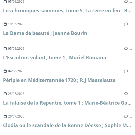
05/06/2026
…
Les chroniques saxonnes, tome 5, La terre en feu ; Bernard Cornwell
19/03/2026
…
La Dame de beauté ; Jeanne Bourin
05/08/2026
…
L'Escadron volant, tome 1 ; Muriel Romana
04/08/2026
…
Périple en Méditerrannée 1720 ; R.J Masselauze
25/07/2026
…
La falaise de la Repentie, tome 1 ; Marie-Béatrice Gauvin
20/07/2026
…
Clodia ou le scandale de la Bonne Déesse ; Sophie Malick-Prunier