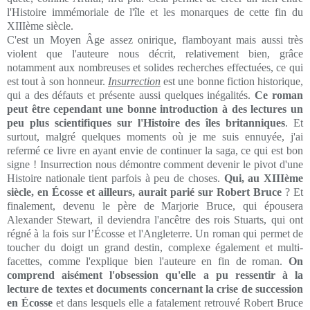
l'Histoire immémoriale de l'île et les monarques de cette fin du
XIIIème siècle.
C'est un Moyen Âge assez onirique, flamboyant mais aussi très
violent que l'auteure nous décrit, relativement bien, grâce
notamment aux nombreuses et solides recherches effectuées, ce qui
est tout à son honneur.
Insurrection
est une bonne fiction historique,
qui a des défauts et présente aussi quelques inégalités.
Ce roman
peut être cependant une bonne introduction à des lectures un
peu plus scientifiques sur l'Histoire des îles britanniques
. Et
surtout, malgré quelques moments où je me suis ennuyée, j'ai
refermé ce livre en ayant envie de continuer la saga, ce qui est bon
signe ! Insurrection nous démontre comment devenir le pivot d'une
Histoire nationale tient parfois à peu de choses.
Qui, au XIIIème
siècle, en Écosse et ailleurs, aurait parié sur Robert Bruce
? Et
finalement, devenu le père de Marjorie Bruce, qui épousera
Alexander Stewart, il deviendra l'ancêtre des rois Stuarts, qui ont
régné à la fois sur l’Écosse et l'Angleterre. Un roman qui permet de
toucher du doigt un grand destin, complexe également et multi-
facettes, comme l'explique bien l'auteure en fin de roman.
On
comprend aisément l'obsession qu'elle a pu ressentir à la
lecture de textes et documents concernant la crise de succession
en Écosse
et dans lesquels elle a fatalement retrouvé Robert Bruce