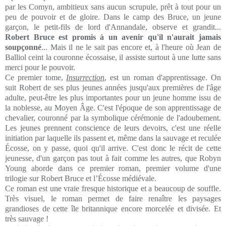
par les Comyn, ambitieux sans aucun scrupule, prêt à tout pour un
peu de pouvoir et de gloire. Dans le camp des Bruce, un jeune
garçon, le petit-fils de lord d'Annandale, observe et grandit...
Robert Bruce est promis à un avenir qu'il n'aurait jamais
soupçonné
... Mais il ne le sait pas encore et, à l'heure où Jean de
Balliol ceint la couronne écossaise, il assiste surtout à une lutte sans
merci pour le pouvoir.
Ce premier tome,
Insurrection
, est un roman d'apprentissage. On
suit Robert de ses plus jeunes années jusqu'aux premières de l'âge
adulte, peut-être les plus importantes pour un jeune homme issu de
la noblesse, au Moyen Âge. C'est l'époque de son apprentissage de
chevalier, couronné par la symbolique cérémonie de l'adoubement.
Les jeunes prennent conscience de leurs devoirs, c'est une réelle
initiation par laquelle ils passent et, même dans la sauvage et reculée
Écosse, on y passe, quoi qu'il arrive. C'est donc le récit de cette
jeunesse, d'un garçon pas tout à fait comme les autres, que Robyn
Young aborde dans ce premier roman, premier volume d'une
trilogie sur Robert Bruce et l’Écosse médiévale.
Ce roman est une vraie fresque historique et a beaucoup de souffle.
Très visuel, le roman permet de faire renaître les paysages
grandioses de cette île britannique encore morcelée et divisée. Et
très sauvage !