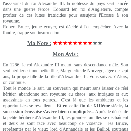
l'assassinat du roi Alexandre III, la noblesse du pays s'est lancée
dans une guerre féroce. Edouard Ier, roi d'Angleterre, compte
profiter de ces luttes fratricides pour assujettir l'Ecosse à son
royaume.
Robert Bruce, jeune écuyer, est décidé à l'en empêcher. Avec la
foudre, frappe son insurrection.
Ma Note :
★★★★★★★★
★★
Mon Avis :
En 1286, le roi Alexandre III meurt, sans descendance mâle. Son
seul héritier est une petite fille, Marguerite de Norvège, âgée de sept
ans, la propre fille de la fille d'Alexandre III. Vous suivez ? Alors,
on continue.
Tout le monde le sait, un souverain qui meurt sans laisser de réel
héritier, abandonne son royaume au chaos, aux intrigues et aux
assassinats en tous genres... C'est là que les ambitieux et les
opportunistes se réveillent...
Et en cette fin de XIIIème siècle, la
succession écossaise s'avère bien compliquée
... Après le décès de
la petite héritière d'Alexandre III, les grandes familles se déchaînent
et deux se sont face avec beaucoup de violence : les Bruce,
représentés par le vieux lord d'Annandale et les Balliol, soutenus