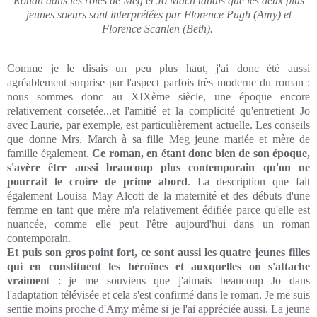
Ronan dans les rôles de Meg et Jo Mach tandis que les deux plus
jeunes soeurs sont interprétées par Florence Pugh (Amy) et
Florence Scanlen (Beth).
Comme je le disais un peu plus haut, j'ai donc été aussi
agréablement surprise par l'aspect parfois très moderne du roman :
nous sommes donc au XIXème siècle, une époque encore
relativement corsetée...et l'amitié et la complicité qu'entretient Jo
avec Laurie, par exemple, est particulièrement actuelle. Les conseils
que donne Mrs. March à sa fille Meg jeune mariée et mère de
famille également.
Ce roman, en étant donc bien de son époque,
s'avère être aussi beaucoup plus contemporain qu'on ne
pourrait le croire de prime abord
. La description que fait
également Louisa May Alcott de la maternité et des débuts d'une
femme en tant que mère m'a relativement édifiée parce qu'elle est
nuancée, comme elle peut l'être aujourd'hui dans un roman
contemporain.
Et puis son gros point fort, ce sont aussi les quatre jeunes filles
qui en constituent les héroïnes et auxquelles on s'attache
vraimen
t : je me souviens que j'aimais beaucoup Jo dans
l'adaptation télévisée et cela s'est confirmé dans le roman. Je me suis
sentie moins proche d'Amy même si je l'ai appréciée aussi. La jeune