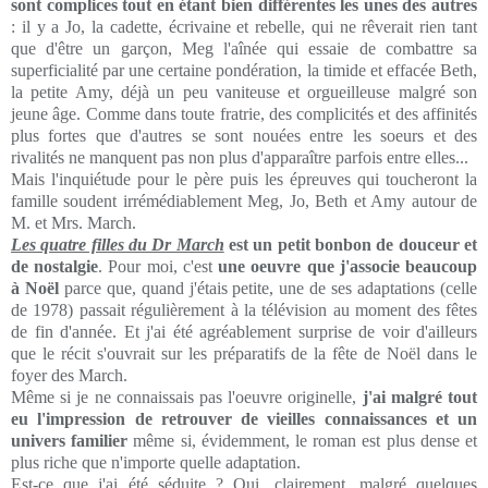
sont complices tout en étant bien différentes les unes des autres
: il y a Jo, la cadette, écrivaine et rebelle, qui ne rêverait rien tant
que d'être un garçon, Meg l'aînée qui essaie de combattre sa
superficialité par une certaine pondération, la timide et effacée Beth,
la petite Amy, déjà un peu vaniteuse et orgueilleuse malgré son
jeune âge. Comme dans toute fratrie, des complicités et des affinités
plus fortes que d'autres se sont nouées entre les soeurs et des
rivalités ne manquent pas non plus d'apparaître parfois entre elles...
Mais l'inquiétude pour le père puis les épreuves qui toucheront la
famille soudent irrémédiablement Meg, Jo, Beth et Amy autour de
M. et Mrs. March.
Les quatre filles du Dr March
est un petit bonbon de douceur et
de nostalgie
. Pour moi, c'est
une oeuvre que j'associe beaucoup
à Noël
parce que, quand j'étais petite, une de ses adaptations (celle
de 1978) passait régulièrement à la télévision au moment des fêtes
de fin d'année. Et j'ai été agréablement surprise de voir d'ailleurs
que le récit s'ouvrait sur les préparatifs de la fête de Noël dans le
foyer des March.
Même si je ne connaissais pas l'oeuvre originelle,
j'ai malgré tout
eu l'impression de retrouver de vieilles connaissances et un
univers familier
même si, évidemment, le roman est plus dense et
plus riche que n'importe quelle adaptation.
Est-ce que j'ai été séduite ? Oui, clairement, malgré quelques