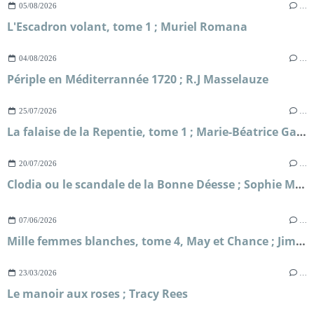
05/08/2026
…
L'Escadron volant, tome 1 ; Muriel Romana
04/08/2026
…
Périple en Méditerrannée 1720 ; R.J Masselauze
25/07/2026
…
La falaise de la Repentie, tome 1 ; Marie-Béatrice Gauvin
20/07/2026
…
Clodia ou le scandale de la Bonne Déesse ; Sophie Malick-Prunier
07/06/2026
…
Mille femmes blanches, tome 4, May et Chance ; Jim Fergus
23/03/2026
…
Le manoir aux roses ; Tracy Rees