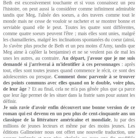
Beth est excessivement touchante et si vous connaissez un peu
l'histoire, on peut aussi la considérer comme infiniment admirable
tandis que Meg, l'aînée des soeurs, a des travers comme tout le
monde mais ne cesse de vouloir se racheter et se montrer bonne et
serviable quand elle le peut. Toutes les quatre sont différentes,
comme quatre soeurs peuvent l'être ; mais elles sont unies, malgré
les chamailleries, malgré les inclinations spontanées du coeur (ainsi,
Jo s'avère plus proche de Beth et un peu moins d'Amy, tandis que
Meg aime à cajôler la benjamine) et ne se veulent pas de mal les
unes les autres, au contraire.
Au départ, j'avoue que je me suis
demandé si j'arriverai à m'identifier à ces personnages
: après
tout, elles sont toutes jeunes quand commence le récit, ce sont des
adolescentes ou presque.
Comment donc parvenir à se trouver
des points communs avec elles quand on le double, voire plus,
de leur âge
? Et au final, cela ne m'a pas gênée plus que ça parce
que leur âge permet de les situer dans la fratrie sans pour autant les
définir.
Je suis ravie d'avoir enfin découvert une bonne version de ce
roman qui est devenu en un peu plus de cent-cinquante ans un
classique de la littérature américaine et mondiale
, lu par des
millions de jeunes lecteurs et même par des moins jeunes. Les
éditions Gallmeister nous ont offert une nouvelle traduction, une