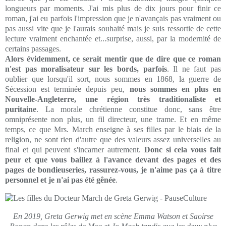
longueurs par moments. J'ai mis plus de dix jours pour finir ce
roman, j'ai eu parfois l'impression que je n'avançais pas vraiment ou
pas aussi vite que je l'aurais souhaité mais je suis ressortie de cette
lecture vraiment enchantée et...surprise, aussi, par la modernité de
certains passages.
Alors évidemment, ce serait mentir que de dire que ce roman
n'est pas moralisateur sur les bords, parfois
. Il ne faut pas
oublier que lorsqu'il sort, nous sommes en 1868, la guerre de
Sécession est terminée depuis peu,
nous sommes en plus en
Nouvelle-Angleterre, une région très traditionaliste et
puritaine
. La morale chrétienne constitue donc, sans être
omniprésente non plus, un fil directeur, une trame. Et en même
temps, ce que Mrs. March enseigne à ses filles par le biais de la
religion, ne sont rien d'autre que des valeurs assez universelles au
final et qui peuvent s'incarner autrement.
Donc si cela vous fait
peur et que vous baillez à l'avance devant des pages et des
pages de bondieuseries, rassurez-vous, je n'aime pas ça à titre
personnel et je n'ai pas été gênée
.
En 2019, Greta Gerwig met en scène Emma Watson et Saoirse