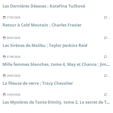
Les Dernières Déesses ; Kateřina Tučková
27/02/2026
…
Retour à Cold Moutain ; Charles Frazier
09/07/2026
…
Les Sirènes de Malibu ; Taylor Jenkins Reid
07/06/2026
…
Mille femmes blanches, tome 4, May et Chance ; Jim Fergus
29/05/2026
…
La fileuse de verre ; Tracy Chevalier
14/04/2026
…
Les Mystères de Tante Dimity, tome 2, Le secret de Tante Dimity ; Nancy Atherton