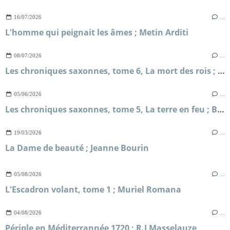
16/07/2026
…
L'homme qui peignait les âmes ; Metin Arditi
08/07/2026
…
Les chroniques saxonnes, tome 6, La mort des rois ; Bernard Cornwell
05/06/2026
…
Les chroniques saxonnes, tome 5, La terre en feu ; Bernard Cornwell
19/03/2026
…
La Dame de beauté ; Jeanne Bourin
05/08/2026
…
L'Escadron volant, tome 1 ; Muriel Romana
04/08/2026
…
Périple en Méditerrannée 1720 ; R.J Masselauze