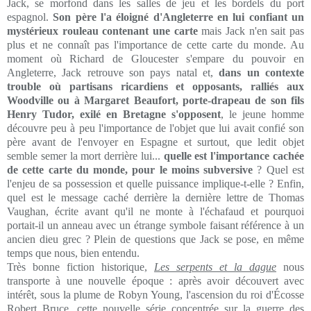
Jack, se morfond dans les salles de jeu et les bordels du port
espagnol.
Son père l'a éloigné d'Angleterre en lui confiant un
mystérieux rouleau contenant une carte
mais Jack n'en sait pas
plus et ne connaît pas l'importance de cette carte du monde. Au
moment où Richard de Gloucester s'empare du pouvoir en
Angleterre, Jack retrouve son pays natal et,
dans un contexte
trouble où partisans ricardiens et opposants, ralliés aux
Woodville ou à Margaret Beaufort, porte-drapeau de son fils
Henry Tudor, exilé en Bretagne s'opposent
, le jeune homme
découvre peu à peu l'importance de l'objet que lui avait confié son
père avant de l'envoyer en Espagne et surtout, que ledit objet
semble semer la mort derrière lui...
quelle est l'importance cachée
de cette carte du monde, pour le moins subversive
? Quel est
l'enjeu de sa possession et quelle puissance implique-t-elle ? Enfin,
quel est le message caché derrière la dernière lettre de Thomas
Vaughan, écrite avant qu'il ne monte à l'échafaud et pourquoi
portait-il un anneau avec un étrange symbole faisant référence à un
ancien dieu grec ? Plein de questions que Jack se pose, en même
temps que nous, bien entendu.
Très bonne fiction historique,
Les serpents et la dague
nous
transporte à une nouvelle époque : après avoir découvert avec
intérêt, sous la plume de Robyn Young, l'ascension du roi d'Écosse
Robert Bruce, cette nouvelle série concentrée sur la guerre des