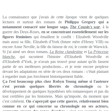
La connaissance que j'avais de cette époque vient de quelques
lectures et surtout des romans de
Philippa Gregory qui a
notamment consacré une longue saga,
The Cousin's war
, à la
guerre des Deux-Roses,
en se concentrant essentiellement sur les
figures féminines
qui émaillent le conflit : Elizabeth Woodville
mais aussi sa fille, Elizabeth d'York (future mère d'Henry VIII) ou
encore Anne Neville, la fille du faiseur de roi, le comte de Warwick.
Si j'ai aimé ses deux romans,
La Reine clandestine
et
La Princesse
blanche
, qui racontent l'histoire d'Elizabeth Woodville et
d'Elizabeth d'York, je n'avais pas trouvé pour autant qu'ils fassent
partie de ses meilleures productions... et je reste encore perplexe
devant les adaptations en série de ces deux romans : c'était plaisant
à regarder mais pas forcément historiquement fiable.
Ça l'est beaucoup plus chez Robyn Young même si l'auteure
s'est permis quelques libertés de chronologie
ou le
développement de quelques hypothèses très romanesques et pas du
tout certifiées par les historiens. Mais qu'importe, du moment que
c'est cohérent.
On s'aperçoit que cette guerre, relativement bien
connue en ce qui concerne sa chronologie ou ses acteurs,