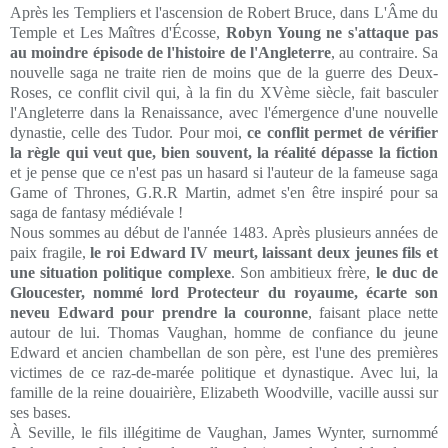
Après les Templiers et l'ascension de Robert Bruce, dans L'Âme du
Temple et Les Maîtres d'Écosse,
Robyn Young ne s'attaque pas
au moindre épisode de l'histoire de l'Angleterre
, au contraire. Sa
nouvelle saga ne traite rien de moins que de la guerre des Deux-
Roses, ce conflit civil qui, à la fin du XVème siècle, fait basculer
l'Angleterre dans la Renaissance, avec l'émergence d'une nouvelle
dynastie, celle des Tudor. Pour moi,
ce conflit permet de vérifier
la règle qui veut que, bien souvent, la réalité dépasse la fiction
et je pense que ce n'est pas un hasard si l'auteur de la fameuse saga
Game of Thrones, G.R.R Martin, admet s'en être inspiré pour sa
saga de fantasy médiévale !
Nous sommes au début de l'année 1483. Après plusieurs années de
paix fragile,
le roi Edward IV meurt, laissant deux jeunes fils et
une situation politique complexe
. Son ambitieux frère,
le duc de
Gloucester, nommé lord Protecteur du royaume, écarte son
neveu Edward pour prendre la couronne
, faisant place nette
autour de lui. Thomas Vaughan, homme de confiance du jeune
Edward et ancien chambellan de son père, est l'une des premières
victimes de ce raz-de-marée politique et dynastique. Avec lui, la
famille de la reine douairière, Elizabeth Woodville, vacille aussi sur
ses bases.
À Seville, le fils illégitime de Vaughan, James Wynter, surnommé