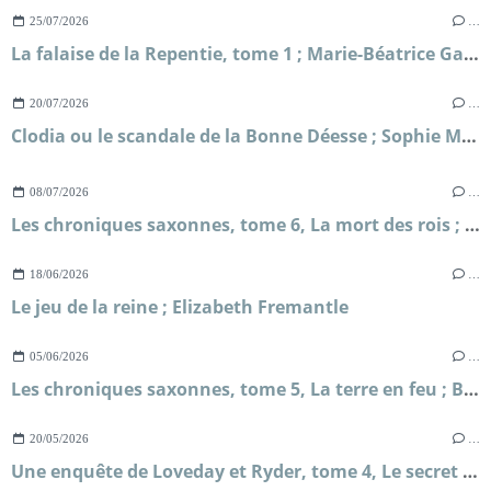
25/07/2026
…
La falaise de la Repentie, tome 1 ; Marie-Béatrice Gauvin
20/07/2026
…
Clodia ou le scandale de la Bonne Déesse ; Sophie Malick-Prunier
08/07/2026
…
Les chroniques saxonnes, tome 6, La mort des rois ; Bernard Cornwell
18/06/2026
…
Le jeu de la reine ; Elizabeth Fremantle
05/06/2026
…
Les chroniques saxonnes, tome 5, La terre en feu ; Bernard Cornwell
20/05/2026
…
Une enquête de Loveday et Ryder, tome 4, Le secret de Briar's Hall ; Faith Martin