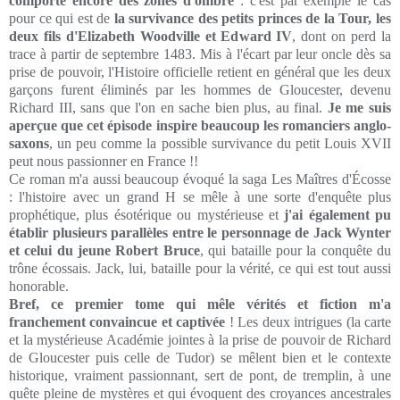
comporte encore des zones d'ombre
: c'est par exemple le cas
pour ce qui est de
la survivance des petits princes de la Tour, les
deux fils d'Elizabeth Woodville et Edward IV
, dont on perd la
trace à partir de septembre 1483. Mis à l'écart par leur oncle dès sa
prise de pouvoir, l'Histoire officielle retient en général que les deux
garçons furent éliminés par les hommes de Gloucester, devenu
Richard III, sans que l'on en sache bien plus, au final.
Je me suis
aperçue que cet épisode inspire beaucoup les romanciers anglo-
saxons
, un peu comme la possible survivance du petit Louis XVII
peut nous passionner en France !!
Ce roman m'a aussi beaucoup évoqué la saga Les Maîtres d'Écosse
: l'histoire avec un grand H se mêle à une sorte d'enquête plus
prophétique, plus ésotérique ou mystérieuse et
j'ai également pu
établir plusieurs parallèles entre le personnage de Jack Wynter
et celui du jeune Robert Bruce
, qui bataille pour la conquête du
trône écossais. Jack, lui, bataille pour la vérité, ce qui est tout aussi
honorable.
Bref, ce premier tome qui mêle vérités et fiction m'a
franchement convaincue et captivée
! Les deux intrigues (la carte
et la mystérieuse Académie jointes à la prise de pouvoir de Richard
de Gloucester puis celle de Tudor) se mêlent bien et le contexte
historique, vraiment passionnant, sert de pont, de tremplin, à une
quête pleine de mystères et qui évoquent des croyances ancestrales