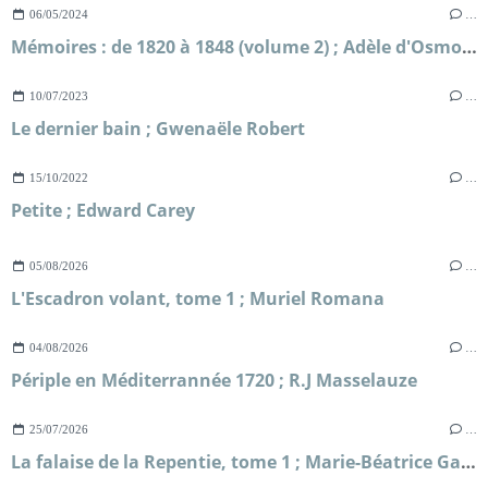
06/05/2024
…
Mémoires : de 1820 à 1848 (volume 2) ; Adèle d'Osmond comtesse de Boigne
10/07/2023
…
Le dernier bain ; Gwenaële Robert
15/10/2022
…
Petite ; Edward Carey
05/08/2026
…
L'Escadron volant, tome 1 ; Muriel Romana
04/08/2026
…
Périple en Méditerrannée 1720 ; R.J Masselauze
25/07/2026
…
La falaise de la Repentie, tome 1 ; Marie-Béatrice Gauvin