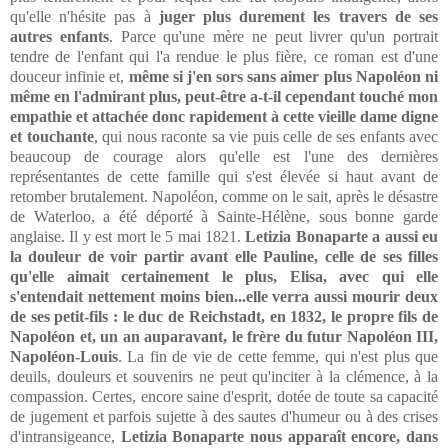
qu'elle n'hésite pas à
juger plus durement les travers de ses
autres enfants
. Parce qu'une mère ne peut livrer qu'un portrait
tendre de l'enfant qui l'a rendue le plus fière, ce roman est d'une
douceur infinie et,
même si j'en sors sans aimer plus Napoléon ni
même en l'admirant plus, peut-être a-t-il cependant touché mon
empathie et attachée donc rapidement à cette vieille dame digne
et touchante
, qui nous raconte sa vie puis celle de ses enfants avec
beaucoup de courage alors qu'elle est l'une des dernières
représentantes de cette famille qui s'est élevée si haut avant de
retomber brutalement. Napoléon, comme on le sait, après le désastre
de Waterloo, a été déporté à Sainte-Hélène, sous bonne garde
anglaise. Il y est mort le 5 mai 1821.
Letizia Bonaparte a aussi eu
la douleur de voir partir avant elle Pauline, celle de ses filles
qu'elle aimait certainement le plus, Elisa, avec qui elle
s'entendait nettement moins bien...elle verra aussi mourir deux
de ses petit-fils : le duc de Reichstadt, en 1832, le propre fils de
Napoléon et, un an auparavant, le frère du futur Napoléon III,
Napoléon-Louis
. La fin de vie de cette femme, qui n'est plus que
deuils, douleurs et souvenirs ne peut qu'inciter à la clémence, à la
compassion. Certes, encore saine d'esprit, dotée de toute sa capacité
de jugement et parfois sujette à des sautes d'humeur ou à des crises
d'intransigeance,
Letizia Bonaparte nous apparaît encore, dans