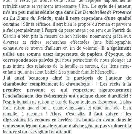
Pour le reste, j'ai trouvé cette vision de l'épopée napoléonienne
rafraîchissante et vraiment intéressante à lire.
Le style de l'auteur
m'a un peu moins séduite que dans
Les Demoiselles de Provence
ou
La Dame du Palatin
, mais il reste cependant d'une qualité
certaine
! Sûr et efficace, il sert bien le propos du roman et parvient
à s'adapter aisément à l'esprit du personnage : on sent que Patrick de
Carolis a bien pris la mesure de son héroïne, notamment grâce aux
diverses et riches recherches effectuées (une bibliographie
exhaustive se trouve d'ailleurs en fin de volume).
Il a également
utilisé une somme assez importante de papiers d'époque, de
correspondances privées
qui nous permettent de nous plonger au
plus intime des relations de la famille et surtout, des liens mère-
enfants qui unissaient Letizia à sa grande famille hétéroclite.
J'ai aussi beaucoup aimé le parti-pris de l'auteur de
chambouler complètement la chronologie
! !
Les récits à la
première personne et qui respectent rigoureusement
l'enchaînement des événements ont quelque chose d'artificiel
:
l'esprit humain ne raisonne pas de façon toujours rigoureuse, à plus
forte raison quand on a quatre-vingts-ans et toute une vie, bien
remplie, à raconter !
Alors, c'est sûr, il faut suivre : les
digressions, les retours en arrière, les bonds en avant dans le
temps sont légion dans le roman mais ne gênent pas vraiment la
lecture si on est vigilant et attentif
.