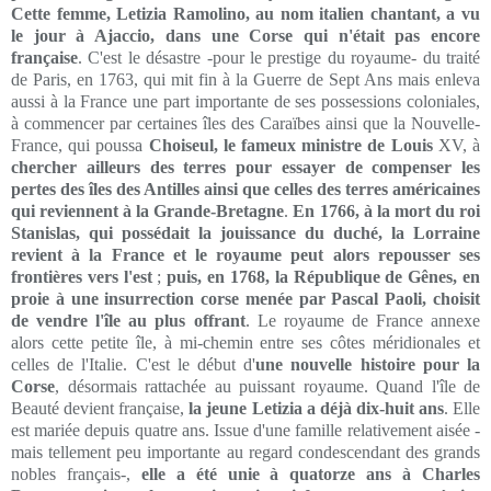
Cette femme, Letizia Ramolino, au nom italien chantant, a vu
le jour à Ajaccio, dans une Corse qui n'était pas encore
française
. C'est le désastre -pour le prestige du royaume- du traité
de Paris, en 1763, qui mit fin à la Guerre de Sept Ans mais enleva
aussi à la France une part importante de ses possessions coloniales,
à commencer par certaines îles des Caraïbes ainsi que la Nouvelle-
France, qui poussa
Choiseul, le fameux ministre de Louis
XV, à
chercher ailleurs des terres pour essayer de compenser les
pertes des îles des Antilles ainsi que celles des terres américaines
qui reviennent à la Grande-Bretagne
.
En 1766, à la mort du roi
Stanislas, qui possédait la jouissance du duché, la Lorraine
revient à la France et le royaume peut alors repousser ses
frontières vers l'est
;
puis, en 1768, la République de Gênes, en
proie à une insurrection corse menée par Pascal Paoli, choisit
de vendre l'île au plus offrant
. Le royaume de France annexe
alors cette petite île, à mi-chemin entre ses côtes méridionales et
celles de l'Italie. C'est le début d'
une nouvelle histoire pour la
Corse
, désormais rattachée au puissant royaume. Quand l'île de
Beauté devient française,
la jeune Letizia a déjà dix-huit ans
. Elle
est mariée depuis quatre ans. Issue d'une famille relativement aisée -
mais tellement peu importante au regard condescendant des grands
nobles français-,
elle a été unie à quatorze ans à Charles