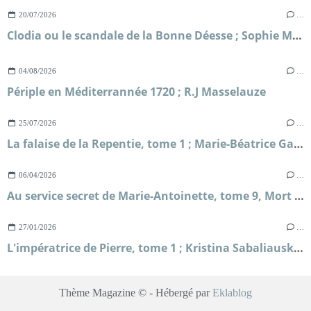
20/07/2026
…
Clodia ou le scandale de la Bonne Déesse ; Sophie Malick-Prunier
04/08/2026
…
Périple en Méditerrannée 1720 ; R.J Masselauze
25/07/2026
…
La falaise de la Repentie, tome 1 ; Marie-Béatrice Gauvin
06/04/2026
…
Au service secret de Marie-Antoinette, tome 9, Mort sur le fil ; Frédéric Lenormand
27/01/2026
…
L'impératrice de Pierre, tome 1 ; Kristina Sabaliauskaitė
Thème Magazine © - Hébergé par
Eklablog