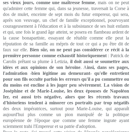
ses vieux jours, comme une maîtresse femme
, mais on ne peut
qu'admirer cette femme qui, dans sa jeunesse, traversait la Corse à
dos de mulet, enceinte de sept mois du futur empereur, qui sera,
après son veuvage, un chef de famille exceptionnel, pourvoyant
courageusement à l'éducation et à la subsistance de ses huit enfants
et qui, une fois le grand âge atteint, se posera en flambeau ardent de
la cause bonapartiste, essayant de rétablir comme elle peut la
réputation de sa famille au mépris de tout ce qui a pu être dit de
faux sur elle.
Bien sûr, on ne peut pas considérer ce récit à la
première personne comme exhaustif historiquement
: Patrick de
Carolis prêtant sa plume à Letizia,
il doit aussi se soumettre aux
idées et aux opinions de son héroïne
. A
insi, dans ses pages,
l'admiration -bien légitime au demeurant- qu'elle entretient
pour son fils occulte parfois les erreurs qu'il a pu commettre ou
du moins est encline à les juger peu sévèrement
.
La vision de
Joséphine et de Marie-Louise, les deux épouses de Napoléon
Ier, est aussi très négative, alors que les récents travaux
d'historiens tendent à minorer ces portraits par trop négatifs
des deux impératrices, surtout pour Marie-Louise, qui apparaît
aujourd'hui plus comme un pion manipulé de la politique
européenne de l'époque que comme une femme ingrate ayant
sciemment trahi l'Empereur et sa patrie d'adoption.