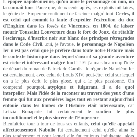
L'épopée napoléonienne, qu'on aime le personnage ou non, on
la connaît tous
. Parce que, deux cents après, les exploits militaires,
le génie de l'Empereur continuent de fasciner malgré tout.
Certes, il
est celui qui commit la faute d'expédier l'exécution du duc
d'Enghien dans les fossés de Vincennes, en 1804, de laisser
mourir Toussaint Louverture dans le fort de Joux, de rétablir
l'esclavage, d'inscrire noir sur blanc des principes rétrogrades
dans le Code Civil
...oui, je l'avoue,
le personnage de Napoléon
Ier n'est pas celui que je préfère dans toute notre Histoire mais
le contexte historique dans lequel s'inscrit sa grande aventure
est riche et intéressant malgré tout
! ! Et j'aimais beaucoup l'idée
de départ du roman de Patrick de Carolis...le règne de Napoléon Ier
est certainement, avec celui de Louis XIV, peut-être, celui sur lequel
on a le plus écrit, le plus glosé, qui a le plus passionné. On
comprend pourquoi...
atypique et fulgurant, il a de quoi
interpeller
.
Mais l'idée de la raconter au travers des yeux d'une
femme qui fut aux premières loges tout en restant aujourd'hui
enfouie dans les limbes de l'Histoire était intéressante
, car
Letizia Bonaparte fut certainement
le soutien le plus
inconditionnel et le plus sincère de l'Empereur
.
Bienfaitrice tour à tour de tous ses enfants,
celui qu'elle appelait
affectueusement Nabulio
fut certainement celui qu'elle aima le
plus tendrement et pour lequel elle fut toujours indulgente, alors