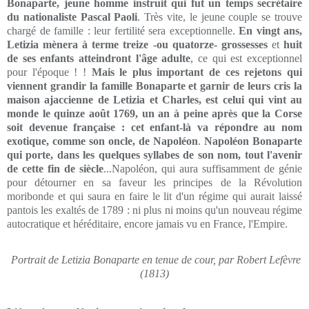
Bonaparte, jeune homme instruit qui fut un temps secrétaire
du nationaliste Pascal Paoli
. Très vite, le jeune couple se trouve
chargé de famille : leur fertilité sera exceptionnelle.
En vingt ans,
Letizia mènera à terme treize -ou quatorze- grossesses
et
huit
de ses enfants atteindront l'âge adulte
, ce qui est exceptionnel
pour l'époque ! !
Mais le plus important de ces rejetons qui
viennent grandir la famille Bonaparte et garnir de leurs cris la
maison ajaccienne de Letizia et Charles, est celui qui vint au
monde le quinze août 1769, un an à peine après que la Corse
soit devenue française : cet enfant-là va répondre au nom
exotique, comme son oncle, de Napoléon
.
Napoléon Bonaparte
qui porte, dans les quelques syllabes de son nom, tout l'avenir
de cette fin de siècle
...Napoléon, qui aura suffisamment de génie
pour détourner en sa faveur les principes de la Révolution
moribonde et qui saura en faire le lit d'un régime qui aurait laissé
pantois les exaltés de 1789 : ni plus ni moins qu'un nouveau régime
autocratique et héréditaire, encore jamais vu en France, l'Empire.
Portrait de Letizia Bonaparte en tenue de cour, par Robert Lefèvre
(1813)